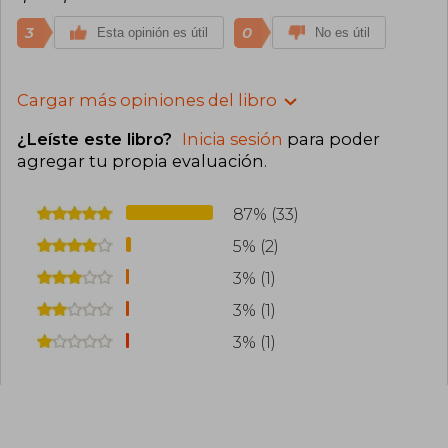
3
0
Esta opinión es útil
No es útil
Cargar más opiniones del libro
¿Leíste este libro?
Inicia sesión
para poder
agregar tu propia evaluación
.
87% (33)
5% (2)
3% (1)
3% (1)
3% (1)