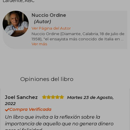
Lafuente, ABC
Nuccio Ordine
(Autor)
Ver Página del Autor
Nuccio Ordine (Diamante, Calabria, 18 de julio de
1958), "el ensayista más conocido de Italia en el
Ver más
mundo"​, es profesor, filósofo y escritor
reconocido por ser un especialista en la época,
arte y literatura del Renacimiento y del
pensamiento de Giordano Bruno. Sus
publicaciones han sido traducido a numerosos
idiomas.
Opiniones del libro
Es considerado una de las personalidades más
significativas del panorama cultural
internacional, junto con pensadores como
Jürgen Habermas, George Steiner, Gianni
Joel Sanchez
Martes 23 de Agosto,
Vattimo, Alain Badiou, Peter Sloterdijk, Slavoj
2022
Žižek Gabriel Marcel, Byung Chul Han, y Martha
Compra Verificada
Nussbaum.
Un libro que invita a la reflexión sobre la
importancia de aquello que no genera dinero