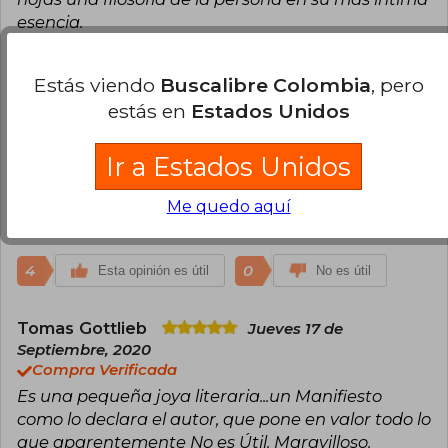
esencia.
8
0
Esta opinión es útil
No es útil
Estás viendo
Buscalibre Colombia
, pero
estás en
Estados Unidos
Alberto Gutierrez
Lunes 16 de Octubre,
2023
Ir a Estados Unidos
Compra Verificada
Este libro aporta realmente a la cultura. Es un
Me quedo aquí
maravilloso viaje hacia la obtención de mayor
conocimiento.
4
0
Esta opinión es útil
No es útil
Tomas Gottlieb
Jueves 17 de
Septiembre, 2020
Compra Verificada
Es una pequeña joya literaria...un Manifiesto
como lo declara el autor, que pone en valor todo lo
que aparentemente No es Útil. Maravilloso.