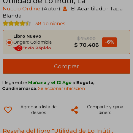
Utilidad de Lo Inútil, La
Nuccio Ordine
(Autor)
·
El Acantilado
· Tapa
Blanda
38 opiniones
Libro Nuevo
$ 74.900
-6%
Origen: Colombia
$ 70.406
Envío Rápido
Comprar
Llega entre
Mañana
y
el 12 Ago
a
Bogota,
Cundinamarca
.
Seleccionar ubicación
Agregar a lista de
Comparte y gana
deseos
dinero
Reseña del libro "Utilidad de Lo Inútil,