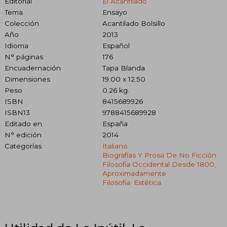
Editorial
El Acantilado
Tema
Ensayo
Colección
Acantilado Bolsillo
Año
2013
Idioma
Español
N° páginas
176
Encuadernación
Tapa Blanda
Dimensiones
19.00 x 12.50
Peso
0.26 kg.
ISBN
8415689926
ISBN13
9788415689928
Editado en
España
N° edición
2014
Categorías
Italiano
Biografías Y Prosa De No Ficción
Filosofía Occidental Desde 1800,
Aproximadamente
Filosofía: Estética