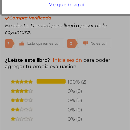
Me quedo aquí
Juan Carlos Fernández Cerna
Martes
16 de Junio, 2020
Compra Verificada
Excelente. Demoró pero llegó a pesar de la
coyuntura.
1
0
Esta opinión es útil
No es útil
¿Leíste este libro?
Inicia sesión
para poder
agregar tu propia evaluación
.
100% (2)
0% (0)
0% (0)
0% (0)
0% (0)