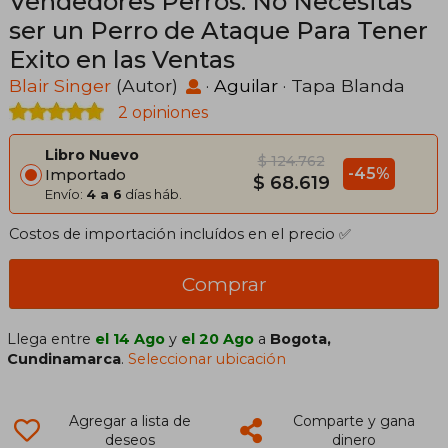
Vendedores Perros: No Necesitas
ser un Perro de Ataque Para Tener
Exito en las Ventas
Blair Singer
(Autor)
·
Aguilar
· Tapa Blanda
2 opiniones
Libro Nuevo
$ 124.762
-45%
Importado
$ 68.619
Envío:
4 a 6
días háb.
Costos de importación incluídos en el precio ✅
Comprar
Llega entre
el 14 Ago
y
el 20 Ago
a
Bogota,
Cundinamarca
.
Seleccionar ubicación
Agregar a lista de
Comparte y gana
deseos
dinero