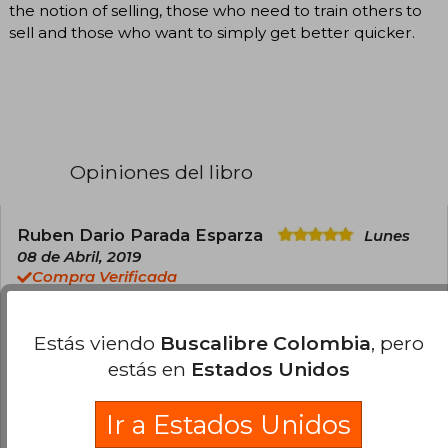
the notion of selling, those who need to train others to
sell and those who want to simply get better quicker.
Opiniones del libro
Ruben Dario Parada Esparza
Lunes
08 de Abril, 2019
Compra Verificada
Excelente!! .Es uno de los mejores libros sobre
ventas qué he leído.Su visión sobre el tema es
Estás viendo
Buscalibre Colombia
, pero
altamente ingeniosa y realista . Lo recomiendo
estás en
Estados Unidos
encarecidamente.
1
0
Esta opinión es útil
No es útil
Ir a Estados Unidos