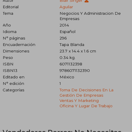
Autor
Blair Singer
Editorial
Aguilar
Tema
Negocios Y Administracion De
Empresas
Año
2014
Idioma
Español
N° páginas
296
Encuadernación
Tapa Blanda
Dimensiones
23.7 x 14.4 x 1.6 cm
Peso
0.34 kg.
ISBN
6071132398
ISBN13
9786071132390
Editado en
México
N° edición
1
Categorías
Toma De Decisiones En La
Gestión De Empresas
Ventas Y Marketing
Oficina Y Lugar De Trabajo