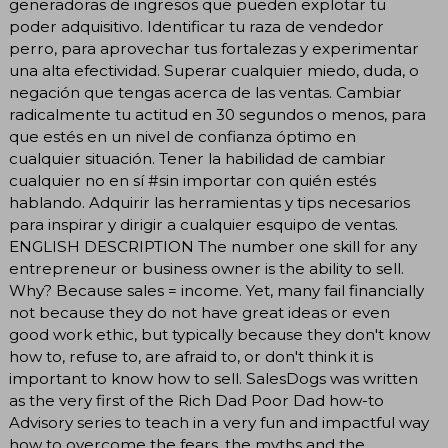
generadoras de ingresos que pueden explotar tu
poder adquisitivo. Identificar tu raza de vendedor
perro, para aprovechar tus fortalezas y experimentar
una alta efectividad. Superar cualquier miedo, duda, o
negación que tengas acerca de las ventas. Cambiar
radicalmente tu actitud en 30 segundos o menos, para
que estés en un nivel de confianza óptimo en
cualquier situación. Tener la habilidad de cambiar
cualquier no en sí #sin importar con quién estés
hablando. Adquirir las herramientas y tips necesarios
para inspirar y dirigir a cualquier esquipo de ventas.
ENGLISH DESCRIPTION The number one skill for any
entrepreneur or business owner is the ability to sell.
Why? Because sales = income. Yet, many fail financially
not because they do not have great ideas or even
good work ethic, but typically because they don't know
how to, refuse to, are afraid to, or don't think it is
important to know how to sell. SalesDogs was written
as the very first of the Rich Dad Poor Dad how-to
Advisory series to teach in a very fun and impactful way
how to overcome the fears, the myths and the