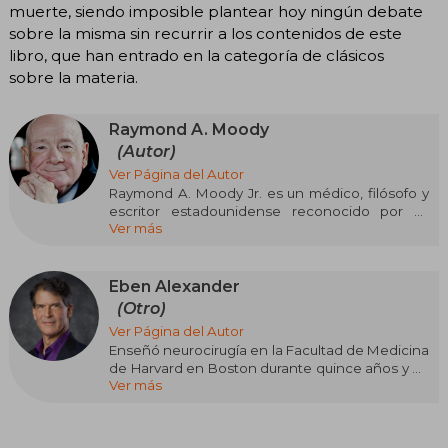
muerte, siendo imposible plantear hoy ningún debate
sobre la misma sin recurrir a los contenidos de este
libro, que han entrado en la categoría de clásicos
sobre la materia.
Raymond A. Moody
(Autor)
Ver Página del Autor
Raymond A. Moody Jr. es un médico, filósofo y
escritor estadounidense reconocido por su
Ver más
trabajo pionero en el estudio contemporáneo
de las experiencias cercanas a la muerte. Su
formación en filosofía, psicología y medicina le
permitió abordar estos fenómenos desde una
Eben Alexander
mirada interdisciplinaria poco común,
(Otro)
convirtiéndolo en una figura influyente en el
Ver Página del Autor
diálogo entre ciencia, espiritualidad y
Enseñó neurocirugía en la Facultad de Medicina
conciencia humana. Su estilo combina rigor
de Harvard en Boston durante quince años y ha
analítico con una curiosidad sin concesiones, lo
Ver más
realizado más de 4000 operaciones
que lo llevó a cuestionar los límites de la
neuroquirúrgicas. Durante su carrera
percepción y la memoria.
académica, fue autor o coautor de más de 150
capítulos y artículos y realizó más de 230
Es autor de obras verificadas como “Life After