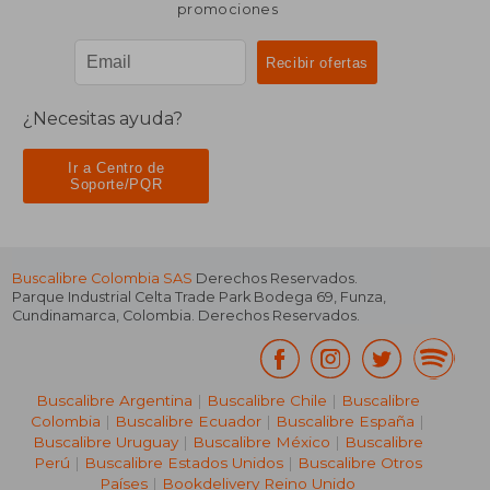
promociones
¿Necesitas ayuda?
Ir a Centro de
Soporte/PQR
Buscalibre Colombia SAS
Derechos Reservados.
Parque Industrial Celta Trade Park Bodega 69
,
Funza
,
Cundinamarca
,
Colombia
. Derechos Reservados.
Buscalibre Argentina
|
Buscalibre Chile
|
Buscalibre
Colombia
|
Buscalibre Ecuador
|
Buscalibre España
|
Buscalibre Uruguay
|
Buscalibre México
|
Buscalibre
Perú
|
Buscalibre Estados Unidos
|
Buscalibre Otros
Países
|
Bookdelivery Reino Unido