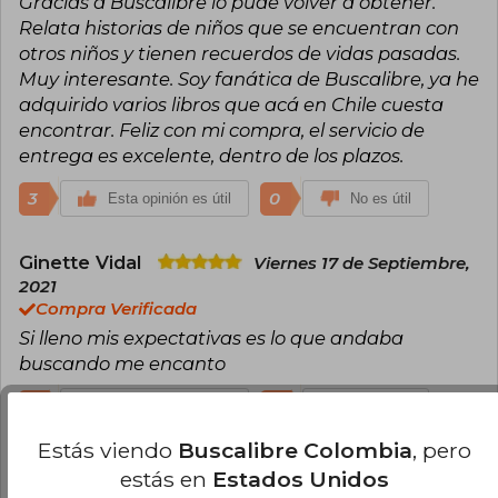
Gracias a Buscalibre lo pude volver a obtener.
Relata historias de niños que se encuentran con
otros niños y tienen recuerdos de vidas pasadas.
Muy interesante. Soy fanática de Buscalibre, ya he
adquirido varios libros que acá en Chile cuesta
encontrar. Feliz con mi compra, el servicio de
entrega es excelente, dentro de los plazos.
3
0
Esta opinión es útil
No es útil
Ginette Vidal
Viernes 17 de Septiembre,
2021
Compra Verificada
Si lleno mis expectativas es lo que andaba
buscando me encanto
2
0
Esta opinión es útil
No es útil
Estás viendo
Buscalibre Colombia
, pero
María Victoria Reyes Ortiz
Jueves 02
estás en
Estados Unidos
de Septiembre, 2021