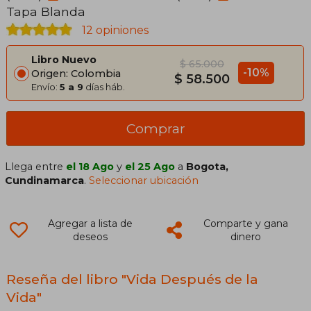
Tapa Blanda
12 opiniones
Libro Nuevo
$ 65.000
-10%
Origen: Colombia
$ 58.500
Envío:
5 a 9
días háb.
Comprar
Llega entre
el 18 Ago
y
el 25 Ago
a
Bogota,
Cundinamarca
.
Seleccionar ubicación
Agregar a lista de
Comparte y gana
deseos
dinero
Reseña del libro "Vida Después de la
Vida"