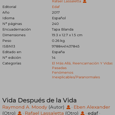
Rafael Lassaletta
Editorial
Edaf
Año
2017
Idioma
Español
N° páginas
240
Encuadernación
Tapa Blanda
Dimensiones
19.3 x 12.7 x 1.5 cm
Peso
0.26 kg.
ISBN13
9788441437845
Editado en
España
N° edición
14
Categorías
El Más Allá, Reencarnación Y Vidas
Pasadas
Fenómenos
Inexplicables/paranormales
Vida Después de la Vida
Raymond A. Moody
(Autor)
·
Eben Alexander
(Otro)
·
Rafael Lassaletta
(Otro)
·
edaf
·