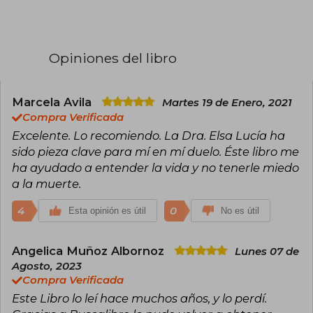
presentaciones en conferencias y centros
Life”, texto fundacional en este campo, y
médicos de todo el mundo. Atendió a cientos
“Coming Back”, publicado en español como
de pacientes que padecían graves alteraciones
Regresiones: ¿Recuerdos de otras vidas?,
en su nivel de conciencia. Desde su NDE, se ha
donde explora testimonios y modelos
Opiniones del libro
dedicado a compartir información sobre
interpretativos sobre vivencias de posible
experiencias cercanas a la muerte y otras
carácter regresivo. Además de su trabajo
experiencias de transformación espiritual.
editorial, Moody ha desarrollado talleres y
Promueve investigaciones sobre los elementos
métodos de investigación orientados a
Marcela Avila
Martes 19 de Enero, 2021
unificadores de la ciencia y la espiritualidad.
comprender cómo las narrativas personales
Compra Verificada
influyen en la manera en que interpretamos la
Excelente. Lo recomiendo. La Dra. Elsa Lucía ha
muerte y el más allá. Su obra sigue generando
debate y reflexión en ámbitos clínicos y
sido pieza clave para mí en mí duelo. Éste libro me
humanísticos.
ha ayudado a entender la vida y no tenerle miedo
a la muerte.
4
0
Esta opinión es útil
No es útil
Angelica Muñoz Albornoz
Lunes 07 de
Agosto, 2023
Compra Verificada
Este Libro lo leí hace muchos años, y lo perdí.