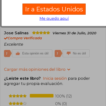
Compra Verificada
Ir a Estados Unidos
Fantástico.
Me quedo aquí
1
0
Esta opinión es útil
No es útil
Jose Salinas
Viernes 31 de Julio, 2020
Compra Verificada
Excelente
1
1
Esta opinión es útil
No es útil
Cargar más opiniones del libro
¿Leíste este libro?
Inicia sesión
para poder
agregar tu propia evaluación
.
100% (12)
0% (0)