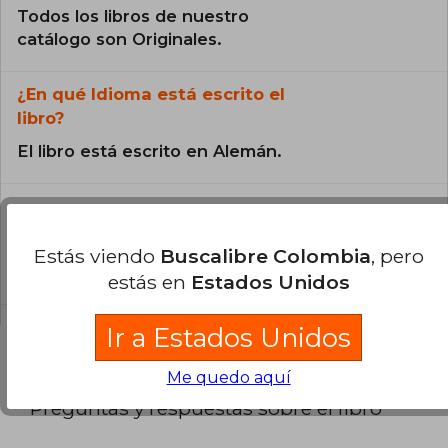
Todos los libros de nuestro
catálogo son Originales.
¿En qué Idioma está escrito el
libro?
El libro está escrito en Alemán.
¿Cuál es la encuadernación de este libro?
La encuadernación de esta edición es Tapa
Estás viendo
Buscalibre Colombia
, pero
Blanda.
estás en
Estados Unidos
Ir a Estados Unidos
Me quedo aquí
Preguntas y respuestas sobre el libro