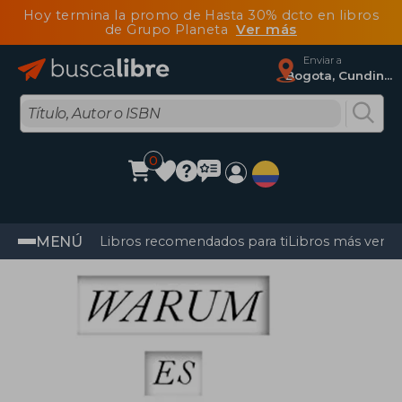
Hoy termina la promo de Hasta 30% dcto en libros
de Grupo Planeta
Ver más
Enviar a
Bogota, Cundinamarca
0
MENÚ
Libros recomendados para ti
Libros más vendi