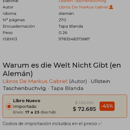
Editorial
Ullstein Taschenbuchvlg.
Autor
Libros De Markus Gabriel
Idioma
Alemán
N° páginas
270
Encuadernación
Tapa Blanda
Peso
0.26
ISBN13
9783548375687
Warum es die Welt Nicht Gibt (en
Alemán)
Libros De Markus Gabriel
(Autor) ·
Ullstein
Taschenbuchvlg.
· Tapa Blanda
Libro Nuevo
$ 132.155
-45%
Importado
$ 72.685
Envío:
17 a 23
días háb.
Costos de importación incluídos en el precio ✅