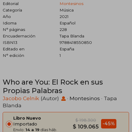
Editorial
Montesinos
Categoría
Música
Año
2021
Idioma
Español
N° páginas
228
Encuadernación
Tapa Blanda
ISBN13
9788418550850
Editado en
España
N° edición
1
Who are You: El Rock en sus
Propias Palabras
Jacobo Celnik
(Autor)
·
Montesinos
· Tapa
Blanda
Libro Nuevo
$ 198.300
-45%
Importado
$ 109.065
Envío:
14 a 19
días háb.