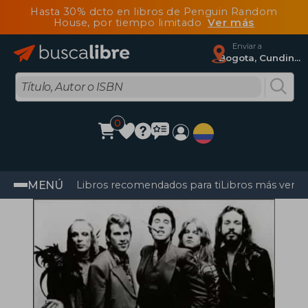
Hasta 30% dcto en libros de Penguin Random
House, por tiempo limitado
Ver más
Enviar a
Bogota, Cundinamarca
0
MENÚ
Libros recomendados para ti
Libros más vendi