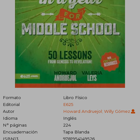
Formato
Libro Físico
Editorial
E625
Autor
Howard Andruejol; Willy Gómez
Idioma
Inglés
N° páginas
224
Encuadernación
Tapa Blanda
ISBN13
9781954149526