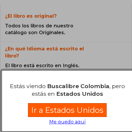
¿El libro es original?
Todos los libros de nuestro
catálogo son Originales.
¿En qué Idioma está escrito el
libro?
El libro está escrito en Inglés.
¿Cuál es la encuadernación de este libro?
Estás viendo
Buscalibre Colombia
, pero
estás en
Estados Unidos
La encuadernación de esta edición es Tapa
Blanda.
Ir a Estados Unidos
Me quedo aquí