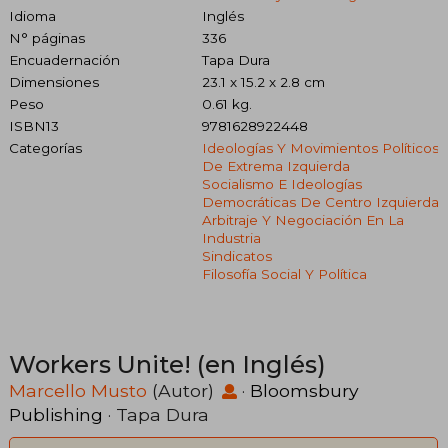
Idioma
Inglés
N° páginas
336
Encuadernación
Tapa Dura
Dimensiones
23.1 x 15.2 x 2.8 cm
Peso
0.61 kg.
ISBN13
9781628922448
Categorías
Ideologías Y Movimientos Políticos
De Extrema Izquierda
Socialismo E Ideologías
Democráticas De Centro Izquierda
Arbitraje Y Negociación En La
Industria
Sindicatos
Filosofía Social Y Política
Workers Unite! (en Inglés)
Marcello Musto
(Autor)
·
Bloomsbury
Publishing
· Tapa Dura