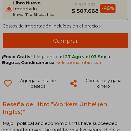
Libro Nuevo
$ 923.033
-45%
Importado
$ 507.668
Envío:
11 a 15
días háb.
Costos de importación incluídos en el precio ✅
Comprar
¡Envío Gratis!
Llega entre
el 27 Ago
y
el 03 Sep
a
Bogota, Cundinamarca
.
Seleccionar ubicación
Agregar a lista de
Comparte y gana
deseos
dinero
Reseña del libro "Workers Unite! (en
Inglés)"
Major political and economic shifts have succeeded
one another over the past twenty-five years. The rise