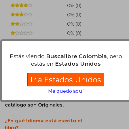
de Marx y otros pensadores afines. Su obra se
0% (0)
caracteriza por un enfoque accesible, sin perder
el rigor académico, lo que le ha permitido ser
0% (0)
una referencia tanto en círculos especializados
como entre lectores interesados en la historia
0% (0)
de las ideas políticas y sociales.
0% (0)
Estás viendo
Buscalibre Colombia
, pero
estás en
Estados Unidos
Preguntas frecuentes sobre el libro
Ir a Estados Unidos
¿El libro es original?
Me quedo aquí
Todos los libros de nuestro
catálogo son Originales.
¿En qué Idioma está escrito el
libro?