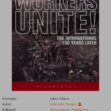
Formato
Libro Físico
Autor
Marcello Musto
Editorial
Bloomsbury Publishing