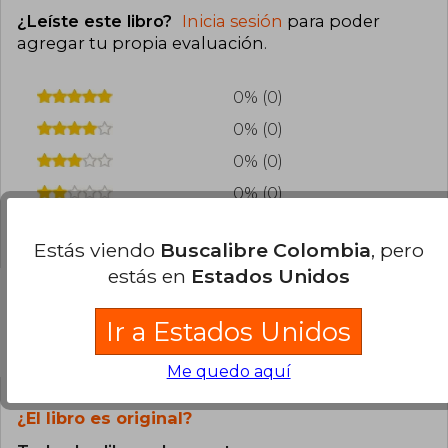
¿Leíste este libro?
Inicia sesión
para poder
agregar tu propia evaluación
.
0% (0)
0% (0)
0% (0)
0% (0)
0% (0)
Estás viendo
Buscalibre Colombia
, pero
estás en
Estados Unidos
Ir a Estados Unidos
Preguntas frecuentes sobre el libro
Me quedo aquí
¿El libro es original?