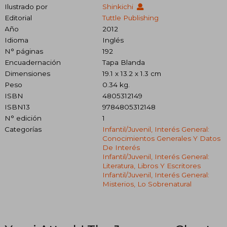
Ilustrado por
Shinkichi
Editorial
Tuttle Publishing
Año
2012
Idioma
Inglés
N° páginas
192
Encuadernación
Tapa Blanda
Dimensiones
19.1 x 13.2 x 1.3 cm
Peso
0.34 kg.
ISBN
4805312149
ISBN13
9784805312148
N° edición
1
Categorías
Infantil/juvenil, Interés General:
Conocimientos Generales Y Datos
De Interés
Infantil/juvenil, Interés General:
Literatura, Libros Y Escritores
Infantil/juvenil, Interés General:
Misterios, Lo Sobrenatural