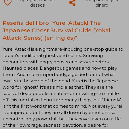
deseos
dinero
Reseña del libro "Yurei Attack! The
Japanese Ghost Survival Guide (Yokai
Attack! Series) (en Inglés)"
Yurei Attack! is a nightmare-inducing one-stop guide to
Japan's traditional ghosts and spirits. Surviving
encounters with angry ghosts and sexy specters.
Haunted places. Dangerous games and how to play
them. And more importantly, a guided tour of what
awaits in the world of the dead. Yurei is the Japanese
word for "ghost." It's as simple as that. They are the
souls of dead people, unable--or unwilling--to shuffle
off this mortal coil. Yurei are many things, but "friendly"
isn't the first word that comes to mind. Not every yurei
is dangerous, but they are all driven by emotions so
uncontrollably powerful that they have taken on a life
of their own: rage, sadness, devotion, a desire for