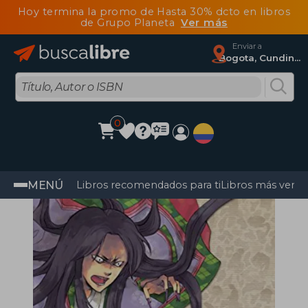
Hoy termina la promo de Hasta 30% dcto en libros
de Grupo Planeta
Ver más
Enviar a
Bogota, Cundinamarca
0
MENÚ
Libros recomendados para ti
Libros más vendi