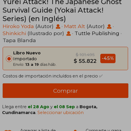
Yurei Attack! The Japanese Ghost
Survival Guide (Yokai Attack!
Series) (en Inglés)
Hiroko Yoda
(Autor)
·
Matt Alt
(Autor)
·
Shinkichi
(Ilustrado por)
·
Tuttle Publishing
·
Tapa Blanda
Libro Nuevo
$ 101.495
-45%
Importado
$ 55.822
Envío:
13 a 19
días háb.
Costos de importación incluídos en el precio ✅
Comprar
Llega entre
el 28 Ago
y
el 08 Sep
a
Bogota,
Cundinamarca
.
Seleccionar ubicación
Agregar a lista de
Comparte y gana