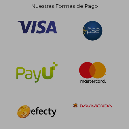
Nuestras Formas de Pago
$ 6.000
$ 6.0
10%
10%
dcto.
dcto.
$ 5.400
$ 5.4