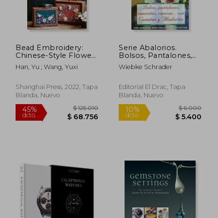
$ 152.007
$ 6.0
45%
10%
dcto.
dcto.
$ 83.604
$ 5.4
Bead Embroidery:
Serie Abalorios.
Chinese-Style Flower
Bolsos, Pantalones,
Jewelry (en Inglés)
Camisetas, Camisas...
Han, Yu ; Wang, Yuxi
Wiebke Schrader
Con Cuentas Y
Abalorios - Número
27
Shanghai Press, 2022, Tapa
Editorial El Drac, Tapa
Blanda, Nuevo
Blanda, Nuevo