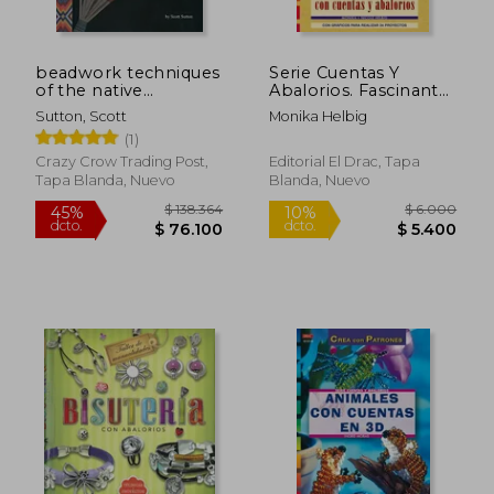
beadwork techniques
Serie Cuentas Y
of the native
Abalorios. Fascinante
americans (en Inglés)
Bisutería Con Cuentas
Sutton, Scott
Monika Helbig
Y Abalorios - Número
(1)
37
Crazy Crow Trading Post,
Editorial El Drac, Tapa
Tapa Blanda, Nuevo
Blanda, Nuevo
$ 38.000
$ 198.3
10%
45%
dcto.
dcto.
$ 34.200
$ 109.0