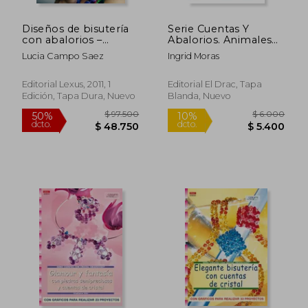
Diseños de bisutería
Serie Cuentas Y
con abalorios –
Abalorios. Animales
Proyectos paso a
De Todo El Mundo
Lucia Campo Saez
Ingrid Moras
paso para crear
Con Cuentas Y
joyería
Abalorios - Número
51
Editorial Lexus, 2011, 1
Editorial El Drac, Tapa
Edición, Tapa Dura, Nuevo
Blanda, Nuevo
$ 137.608
$ 6.0
45%
10%
dcto.
dcto.
$ 75.684
$ 5.4