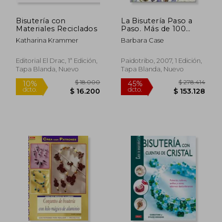
Bisutería con
La Bisutería Paso a
Materiales Reciclados
Paso. Más de 100
Diseños de Bisuteria
Katharina Krammer
Barbara Case
Para Crear y Presumir
(Color) (Libro
Práctico)
Editorial El Drac, 1ª Edición,
Paidotribo, 2007, 1 Edición,
Tapa Blanda, Nuevo
Tapa Blanda, Nuevo