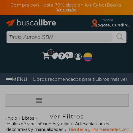
Compra con Hasta 70% dcto en los CyberBooks
Ver más
Enviar a
Bogota, Cundinamarca
0
MENÚ
Libros recomendados para ti
Libros más vendi
=
Ver Filtros
Inicio
Libros
Estilos de vida, aficiones y ocio
Artesanías, artes
decorativas y manualidades
Bisutería y manualidades con