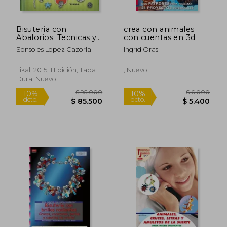
Bisuteria con
crea con animales
Abalorios: Tecnicas y
con cuentas en 3d
Proyectos
Sonsoles Lopez Cazorla
Ingrid Oras
Tikal, 2015, 1 Edición, Tapa
, Nuevo
Dura, Nuevo
$ 135.592
$ 6.0
45%
10%
dcto.
dcto.
$ 74.576
$ 5.4