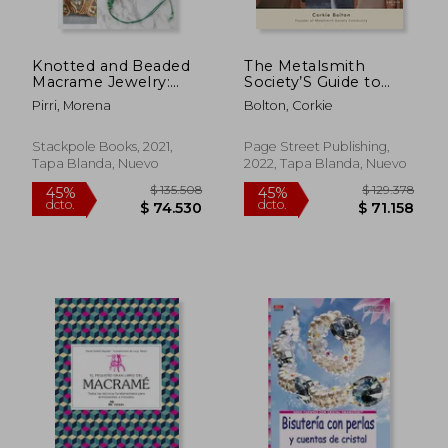
Knotted and Beaded
The Metalsmith
Macrame Jewelry:
Society’S Guide to
Master the Skills Plus
Jewelry Making:
Pirri, Morena
Bolton, Corkie
30 Bracelets,
Foolproof Methods
Necklaces, Earrings &
for Artisan Soldered
More (en Inglés)
Accessories (en
Stackpole Books, 2021,
Page Street Publishing,
Inglés)
Tapa Blanda, Nuevo
2022, Tapa Blanda, Nuevo
$ 6.000
$ 18.0
10%
10%
dcto.
dcto.
$ 5.400
$ 16.2