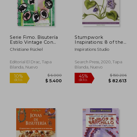
Serie Fimo. Bisutería
Stumpwork
Estilo Vintage Con
Inspirations: 8 of the
Fimo - Número 38
World's Most
Christiane Rückel
Inspirations Studio
(Crea Con Patrones)
Beautiful Stumpwork
Projects, to Delight
and Inspire (en
Editorial El Drac, Tapa
Search Press, 2020, Tapa
Inglés)
Blanda, Nuevo
Blanda, Nuevo
$ 6.000
$ 150.2
10%
45%
dcto.
dcto.
$ 5.400
$ 82.6