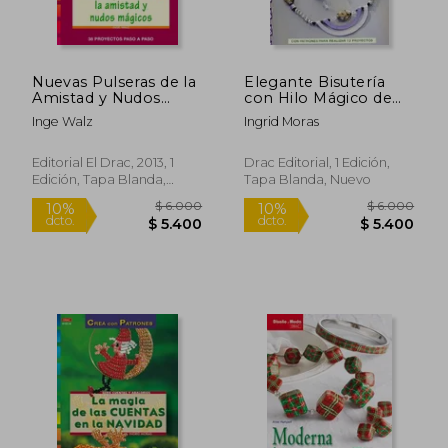
Nuevas Pulseras de la
Elegante Bisutería
Amistad y Nudos
con Hilo Mágico de
Magicos
Aluminio
Inge Walz
Ingrid Moras
$ 267.951
$ 196.5
45%
45%
dcto.
dcto.
$ 147.373
$ 108.1
Editorial El Drac, 2013, 1
Drac Editorial, 1 Edición,
Edición, Tapa Blanda,
Tapa Blanda, Nuevo
Nuevo