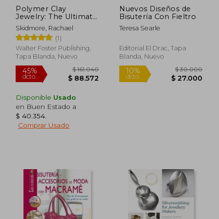
Polymer Clay
Nuevos Diseños de
Jewelry: The Ultimate
Bisutería Con Fieltro
Guide to Making
Skidmore, Rachael
Teresa Searle
Wearable art Earrings
(1)
(Art Makers) (en
Inglés)
Walter Foster Publishing,
Editorial El Drac, Tapa
Tapa Blanda, Nuevo
Blanda, Nuevo
Disponible
Usado
en Buen Estado a
$ 40.354
.
Comprar Usado