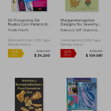
50 Proyectos De
Margaretenspitze
Nudos Con Paracord
Designs for Jewelry:
(El Libro De..)
Natural Forms in
Thade Precht
Babcock, Jeff ; Babcock,
Macrame (en Inglés)
Joan R.
Editorial El Drac, 2015, Tapa
Joan Babcock, 2018, Tapa
Blanda, Nuevo
Blanda, Nuevo
$ 12.000
$ 6.0
10%
10%
dcto.
dcto.
$ 10.800
$ 5.4