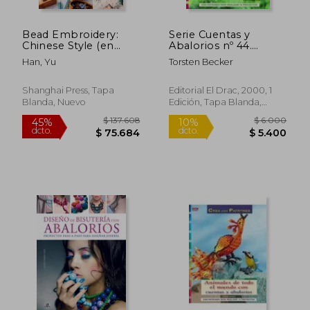
Bead Embroidery:
Serie Cuentas y
Chinese Style (en
Abalorios nº 44.
Inglés)
Figuras Mitológicas y
Han, Yu
Torsten Becker
Fantásticas con
Cuentas
Shanghai Press, Tapa
Editorial El Drac, 2000, 1
Blanda, Nuevo
Edición, Tapa Blanda,
Nuevo
$ 112.730
$ 6.0
45%
10%
dcto.
dcto.
$ 62.001
$ 5.4