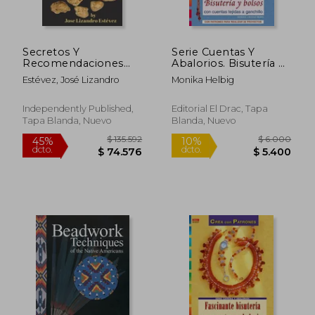
Secretos Y
Serie Cuentas Y
Recomendaciones
Abalorios. Bisutería Y
Para Encontrar Oro
Bolsos Con Cuenats
Estévez, José Lizandro
Monika Helbig
Tejidas A Ganchillo -
Número 41
Independently Published,
Editorial El Drac, Tapa
Tapa Blanda, Nuevo
Blanda, Nuevo
$ 121.313
$ 20.0
45%
10%
dcto.
dcto.
$ 66.722
$ 18.0