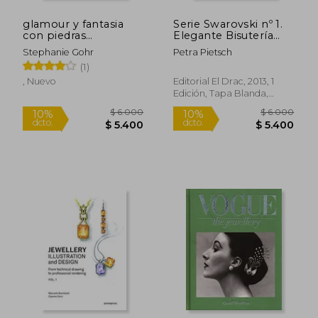
glamour y fantasia
Serie Swarovski nº 1.
con piedras
Elegante Bisutería
semipreciosas
con Cuentas
Stephanie Gohr
Petra Pietsch
Swarovski (cp - S.
(1)
Cristal Swarovski)
, Nuevo
Editorial El Drac, 2013, 1
Edición, Tapa Blanda,
Nuevo
$ 97.500
$ 6.0
50%
10%
dcto.
dcto.
$ 48.750
$ 5.4