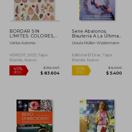
$ 187.741
$ 6.0
45%
10%
dcto.
dcto.
$ 103.257
$ 5.4
BORDAR SIN
Serie Abalorios.
LÍMITES. COLORES,
Bisutería A La Última
TEXTURAS Y
Moda Con Fieltro,
Varios Autores
Ursula Müller-Wüstemann
CREATIVIDAD
Alambre Y Cuentas
De Cristal - Número
25 (Serie Cuentas Y
VEREDIT, 2025, Tapa
Editorial El Drac, Tapa
Abalorios)
Blanda, Nuevo
Blanda, Nuevo