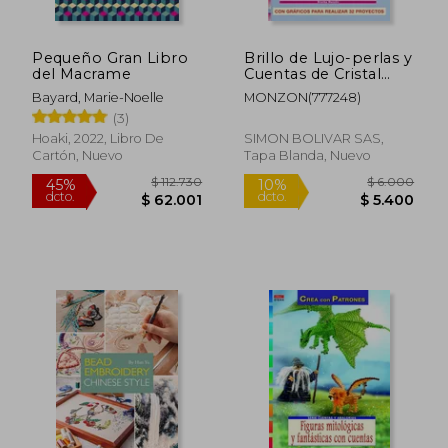
Pequeño Gran Libro
Brillo de Lujo-perlas y
del Macrame
Cuentas de Cristal
(07)
Bayard, Marie-Noelle
MONZON(777248)
(3)
Hoaki, 2022, Libro De
SIMON BOLIVAR SAS,
Cartón, Nuevo
Tapa Blanda, Nuevo
$ 135.508
$ 129.3
45%
45%
dcto.
dcto.
$ 74.530
$ 71.1