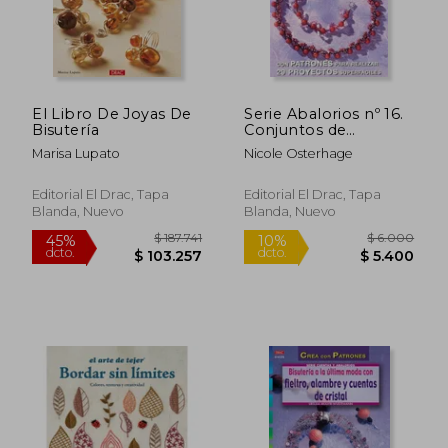
El Libro De Joyas De
Serie Abalorios nº 16.
Bisutería
Conjuntos de
Bisutería Tejidos a
Marisa Lupato
Nicole Osterhage
Ganchillo con
Cuentas y Abalorios
Editorial El Drac, Tapa
Editorial El Drac, Tapa
Blanda, Nuevo
Blanda, Nuevo