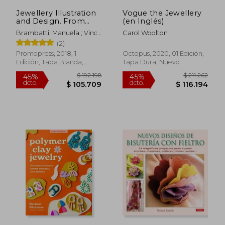
Jewellery Illustration
Vogue the Jewellery
and Design. From
(en Inglés)
Technical Drawing to
Brambatti, Manuela ; Vinci,
Carol Woolton
Professional
Cosimo ; Possamai,
(2)
Rendering Vol. 1 (en
Alessandra
Inglés)
Promopress, 2018, 1
Octopus, 2020, 01 Edición,
Edición, Tapa Blanda,
Tapa Dura, Nuevo
Nuevo
$ 6.000
$ 6.0
10%
10%
dcto.
dcto.
$ 5.400
$ 5.4