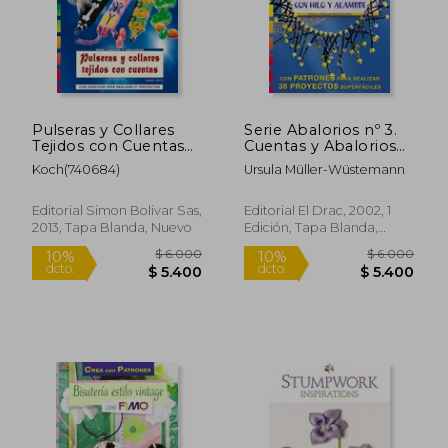
Pulseras y Collares
Serie Abalorios nº 3.
Tejidos con Cuentas
Cuentas y Abalorios
(Crea con Patrones)
en Bisutería con Hilo
Koch(740684)
Ursula Müller-Wüstemann
y Alambre (Serie
Cuentas y Abalorios)
Editorial Simon Bolivar Sas,
Editorial El Drac, 2002, 1
2013, Tapa Blanda, Nuevo
Edición, Tapa Blanda,
Nuevo
$ 6.000
$ 6.0
10%
10%
dcto.
dcto.
$ 5.400
$ 5.4