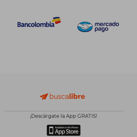
$ 18.000
$ 278.4
10%
45%
dcto.
dcto.
$ 16.200
$ 153.1
¡Descárgate la App GRATIS!