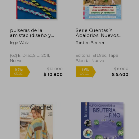
$ 161.040
$ 30.0
45%
10%
dcto.
dcto.
$ 88.572
$ 27.0
pulseras de la
Serie Cuentas Y
amistad.(diseño y
Abalorios. Nuevos
moda)
Animales Muy
Inge Walz
Torsten Becker
Realistas Con Cuentas
Y Abalorios - Número
49
(62) El Drac,s.l., 2011,
Editorial El Drac, Tapa
Nuevo
Blanda, Nuevo