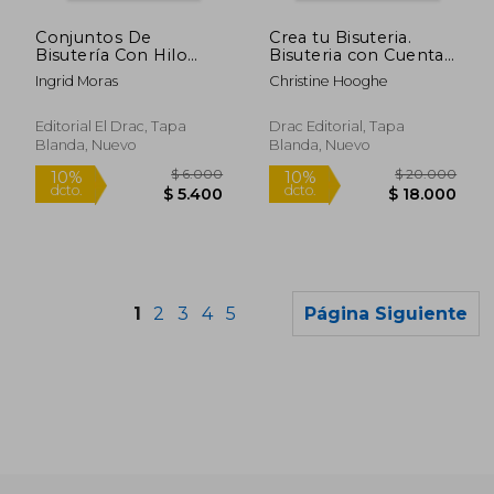
$ 95.000
$ 6.0
10%
10%
dcto.
dcto.
$ 85.500
$ 5.4
Conjuntos De
Crea tu Bisuteria.
Bisutería Con Hilo
Bisuteria con Cuentas
Mágico De Aluminio
de Crital (Crea tu
Ingrid Moras
Christine Hooghe
(Crea Con Patrones)
Bisuteria (Drac))
Editorial El Drac, Tapa
Drac Editorial, Tapa
Blanda, Nuevo
Blanda, Nuevo
1
2
3
4
5
Página Siguiente