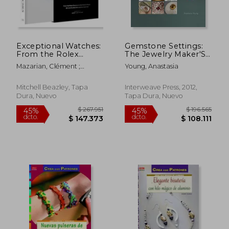
Exceptional Watches:
Gemstone Settings:
$ 125.010
$ 6.0
45%
10%
From the Rolex
The Jewelry Maker'S
dcto.
dcto.
$ 68.756
$ 5.4
Daytona to the Casio
Guide to Styles &
Mazarian, Clément ;
Young, Anastasia
G-Shock, 90 Rare and
Techniques (en
Collection Personnelle
Collectable Watches
Inglés)
Explored (en Inglés)
Mitchell Beazley, Tapa
Interweave Press, 2012,
Dura, Nuevo
Tapa Dura, Nuevo