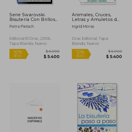
Serie Swarovski.
Animales, Cruces,
Bisutería Con Brillos
Letras y Amuletos de
Radiantes. Cruces,
la Suerte: Para Hacer
Petra Pietsch
Ingrid Moras
Corazones, Perlas Y
Colg Antes con
Cuentas De Cristal -
Cuentas y Abalorios
Número 7 (Cp -
Editorial El Drac, 2006,
Drac Editorial, Tapa
S.Cristal Swarovski)
Tapa Blanda, Nuevo
Blanda, Nuevo
$ 138.364
$ 6.0
45%
10%
dcto.
dcto.
$ 76.100
$ 5.4