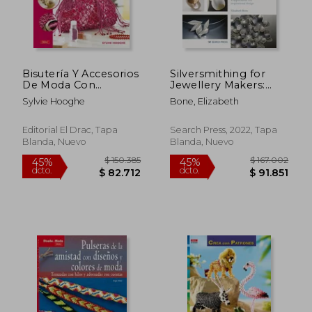
$ 192.198
$ 211.
45%
45%
dcto.
dcto.
$ 105.709
$ 116.1
Bisutería Y Accesorios
Silversmithing for
De Moda Con
Jewellery Makers:
Macramé (Crea Tu
Techniques,
Sylvie Hooghe
Bone, Elizabeth
Bisuteria (drac))
Treatments &
Applications for
Inspirational Design
Editorial El Drac, Tapa
Search Press, 2022, Tapa
(en Inglés)
Blanda, Nuevo
Blanda, Nuevo