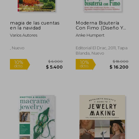
magia de las cuentas
Moderna Bisutería
en la navidad
Con Fimo (Diseño Y
Moda (el Drac))
Varios Autores
Anke Humpert
, Nuevo
Editorial El Drac, 2011, Tapa
Blanda, Nuevo
$ 6.000
$ 6.0
10%
10%
dcto.
dcto.
$ 5.400
$ 5.4