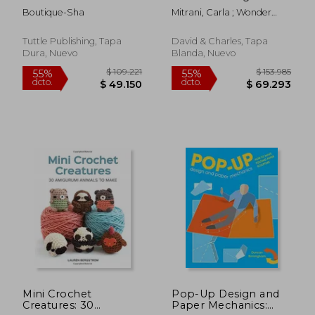
the Japanese way (24
Patterns for 15
Boutique-Sha
Mitrani, Carla ; Wonder
Projects of Cats to
Incredible Women
Foundation
Crochet) (en Inglés)
who Changed the
World (en Inglés)
Tuttle Publishing, Tapa
David & Charles, Tapa
Dura, Nuevo
Blanda, Nuevo
$ 120.811
$ 125.0
55%
55%
dcto.
dcto.
$ 54.365
$ 56.2
Mini Crochet
Pop-Up Design and
Creatures: 30
Paper Mechanics: