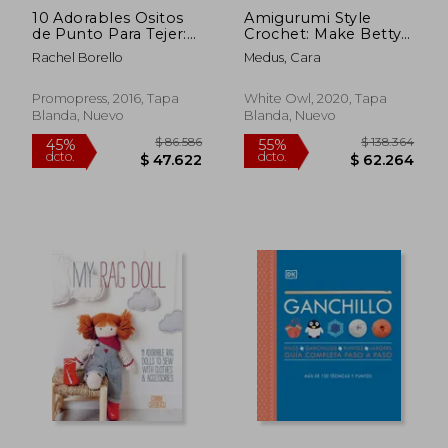
10 Adorables Ositos
Amigurumi Style
de Punto Para Tejer:
Crochet: Make Betty
Con Todas sus Ropas
& Bert and Dress
Rachel Borello
Medus, Cara
y Accesorios
Them in Vintage
Inspired Crochet
Doll's Clothes and
Promopress, 2016, Tapa
White Owl, 2020, Tapa
Accessories (en
Blanda, Nuevo
Blanda, Nuevo
Inglés)