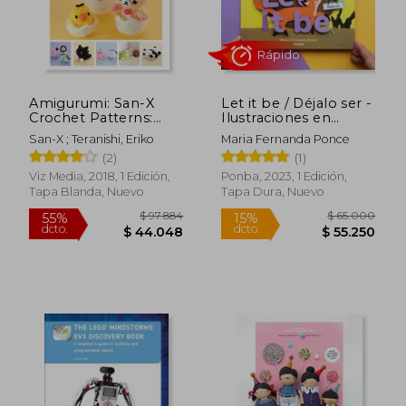
Amigurumi: San-X
Let it be / Déjalo ser -
Crochet Patterns:
Ilustraciones en
Featuring Rilakkuma,
paper cut
San-X ; Teranishi, Eriko
Maria Fernanda Ponce
Sentimental Circus
(2)
(1)
and More! (en Inglés)
Viz Media, 2018, 1 Edición,
Ponba, 2023, 1 Edición,
Tapa Blanda, Nuevo
Tapa Dura, Nuevo
Rápido