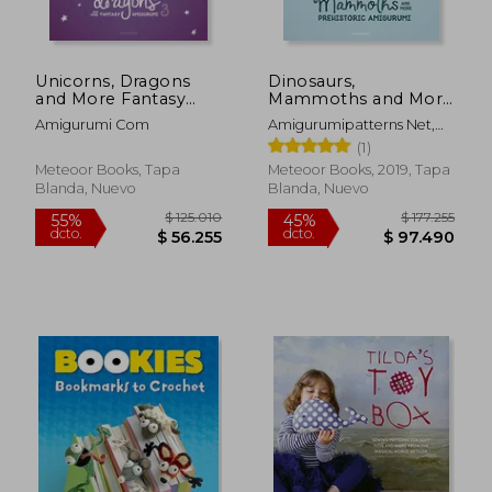
Unicorns, Dragons
Dinosaurs,
and More Fantasy
Mammoths and More
Amigurumi 3: Bring
Prehistoric
Amigurumi Com
Amigurumipatterns Net,
14 Wondrous
Amigurumi: Unearth
Amigurumipatterns ;
(1)
Characters to Life!
14 Awesome Designs
Vermeiren, Joke
(Unicorns, Dragons
(en Inglés)
Meteoor Books, Tapa
Meteoor Books, 2019, Tapa
and More Amigurumi)
Blanda, Nuevo
Blanda, Nuevo
$ 129.294
$ 101.6
55%
55%
(en Inglés)
dcto.
dcto.
$ 58.182
$ 45.7