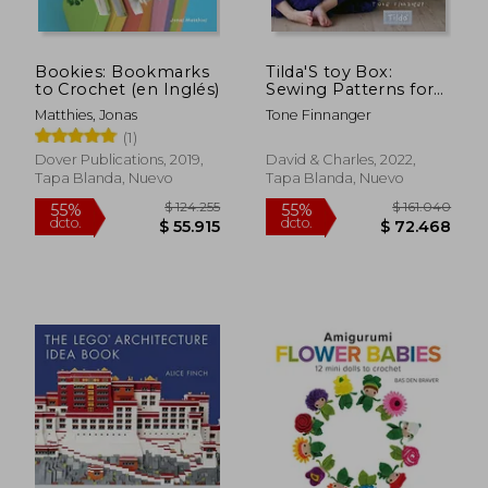
Bookies: Bookmarks
Tilda'S toy Box:
to Crochet (en Inglés)
Sewing Patterns for
Soft Toys and More
Matthies, Jonas
Tone Finnanger
From the Magical
(1)
World of Tilda (en
Inglés)
Dover Publications, 2019,
David & Charles, 2022,
Tapa Blanda, Nuevo
Tapa Blanda, Nuevo
$ 125.010
$ 177.
55%
45%
dcto.
dcto.
$ 56.255
$ 97.4