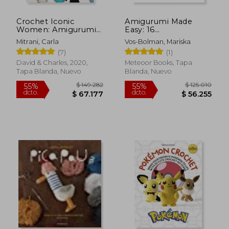
Crochet Iconic
Amigurumi Made
Women: Amigurumi
Easy: 16
Patterns for 15
Straightforward
Mitrani, Carla
Vos-Bolman, Mariska
Women who
Animal Crochet
(7)
(1)
Changed the World
Patterns (en Inglés)
(en Inglés)
David & Charles, 2020,
Meteoor Books, Tapa
Tapa Blanda, Nuevo
Blanda, Nuevo
$ 217.561
$ 217.
55%
55%
dcto.
dcto.
$ 97.902
$ 97.9