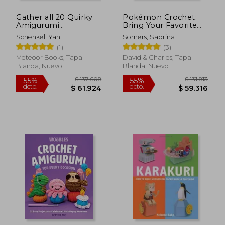
Gather all 20 Quirky
Pokémon Crochet:
Amigurumi
Bring Your Favorite
Characters (Animal
Pokémon to Life
Schenkel, Yan
Somers, Sabrina
Friends of Pica Pau, 3)
With 20 Cute Crochet
(1)
(3)
(en Inglés)
Patterns (en Inglés)
Meteoor Books, Tapa
David & Charles, Tapa
Blanda, Nuevo
Blanda, Nuevo
$ 149.282
$ 125.0
55%
55%
dcto.
dcto.
$ 67.177
$ 56.2