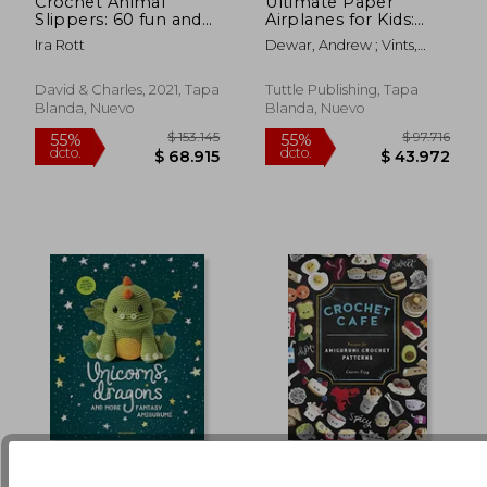
Crochet Animal
Ultimate Paper
Slippers: 60 fun and
Airplanes for Kids:
Easy Patterns for all
The Best Guide to
Ira Rott
Dewar, Andrew ; Vints,
the Family (en Inglés)
Paper Airplanes!:
$ 86.586
$ 138.3
Kostya
45%
55%
Includes Instruction
dcto.
dcto.
$ 47.622
$ 62.2
Book with 12
David & Charles, 2021, Tapa
Tuttle Publishing, Tapa
Innovative Designs &
Blanda, Nuevo
Blanda, Nuevo
48 Tear-Out Paper
Planes (en Inglés)
Unicorns, Dragons
Crochet Cafe: Recipes