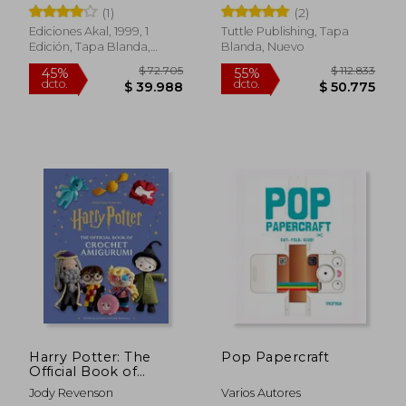
Modelo a Escala de
Projects [144 Origami
(1)
(2)
un Barco Legendario
Papers With Book, 17
Dentro de una
Projects] (en Inglés)
Ediciones Akal, 1999, 1
Tuttle Publishing, Tapa
Botella
Edición, Tapa Blanda,
Blanda, Nuevo
Nuevo
$ 116.612
$ 143.2
55%
55%
dcto.
dcto.
$ 52.475
$ 64.4
Harry Potter: The
Pop Papercraft
Official Book of
Crochet Amigurumi
Jody Revenson
Varios Autores
(en Inglés)