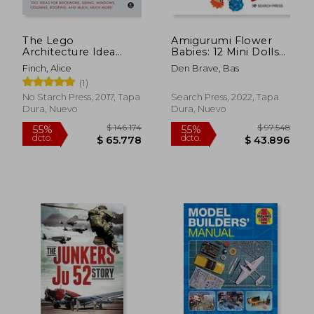
The Lego
Amigurumi Flower
Architecture Idea
Babies: 12 Mini Dolls
Book: 1001 Ideas for
to Crochet (en Inglés)
Finch, Alice
Den Brave, Bas
Brickwork, Siding,
(1)
Windows, Columns,
Roofing, and Much,
No Starch Press, 2017, Tapa
Search Press, 2022, Tapa
Much More (en
Dura, Nuevo
Dura, Nuevo
Inglés)
$ 124.255
$ 161.0
55%
55%
dcto.
dcto.
$ 55.915
$ 72.4