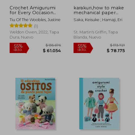
Crochet Amigurumi
karakuri,how to make
for Every Occasion
mechanical paper
(Crochet for
models that move
Tiu Of The Woobles, Justine
Saka, Keisuke ; Hamaji, Eri
Beginners): 21 Easy
(en Inglés)
(1)
Projects to Celebrate
Life'S Happy
Weldon Owen, 2022, Tapa
St. Martin's Griffin, Tapa
Moments (en Inglés)
Dura, Nuevo
Blanda, Nuevo
$ 137.608
$ 131.
55%
55%
dcto.
dcto.
$ 61.924
$ 59.3