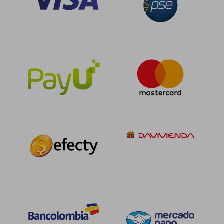
$ 154.573
$ 58.0
55%
6%
dcto.
dcto.
$ 69.558
$ 54.5