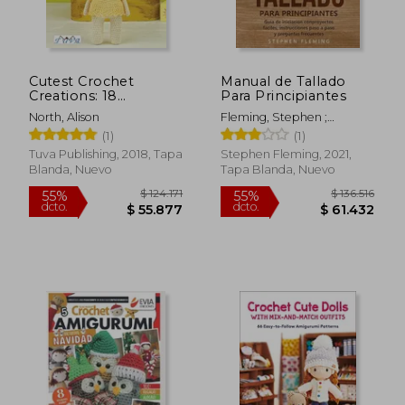
Cutest Crochet
Manual de Tallado
$ 132.155
$ 125.0
45%
55%
Creations: 18
Para Principiantes
dcto.
dcto.
$ 72.685
$ 56.2
Amigurumi Toys to
North, Alison
Fleming, Stephen ;
Crochet (en Inglés)
Romero, Edgli
(1)
(1)
Tuva Publishing, 2018, Tapa
Stephen Fleming, 2021,
Blanda, Nuevo
Tapa Blanda, Nuevo