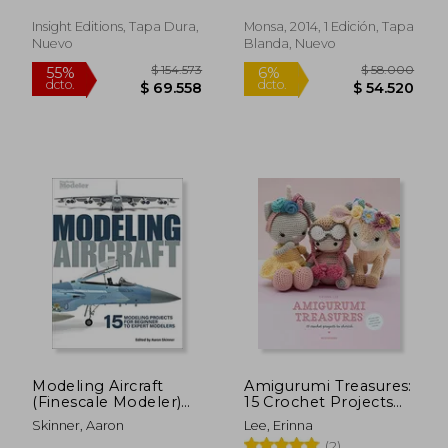
Insight Editions, Tapa Dura,
Monsa, 2014, 1 Edición, Tapa
Nuevo
Blanda, Nuevo
$ 114.176
$ 95.6
55%
55%
dcto.
dcto.
$ 51.379
$ 43.0
Modeling Aircraft
Amigurumi Treasures:
(Finescale Modeler)
15 Crochet Projects
(en Inglés)
to Cherish (en Inglés)
Skinner, Aaron
Lee, Erinna
(2)