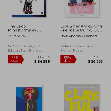
$ 97.884
$ 65.0
55%
15%
dcto.
dcto.
$ 44.048
$ 55.2
The Lego
Lula & her Amigurumi
Mindstorms ev3
Friends: A Quirky Club
Discovery Book: A
of Crochet Characters
Laurens Valk
Nour Abdallah; Dasha &
Beginner's Guide to
(en Inglés)
Kate Umbitalieva
Building and
Programming
No Starch Press, 2014, 1
Meteoor Books, Tapa
Robots (en Inglés)
Edición, Tapa Blanda,
Blanda, Nuevo
Nuevo