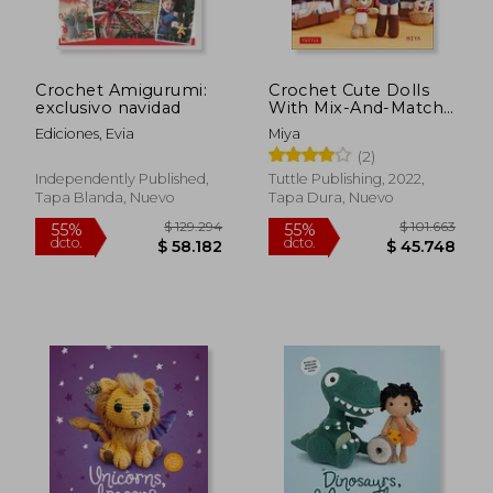
Crochet Amigurumi:
Crochet Cute Dolls
exclusivo navidad
With Mix-And-Match
Outfits: 66 Easy-To-
Ediciones, Evia
Miya
Follow Amigurumi
$ 124.171
$ 136.
55%
55%
(2)
Patterns (en Inglés)
dcto.
dcto.
$ 55.877
$ 61.4
Independently Published,
Tuttle Publishing, 2022,
Tapa Blanda, Nuevo
Tapa Dura, Nuevo