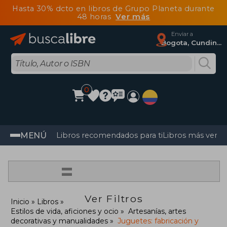
Hasta 30% dcto en libros de Grupo Planeta durante
48 horas
Ver más
Enviar a
Bogota, Cundinamarca
0
MENÚ
Libros recomendados para ti
Libros más vendi
=
Ver Filtros
Inicio
Libros
Estilos de vida, aficiones y ocio
Artesanías, artes
decorativas y manualidades
Juguetes: fabricación y