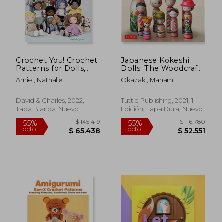
Crochet You! Crochet
Japanese Kokeshi
Patterns for Dolls,
Dolls: The Woodcraft
Clothes and
and Culture of
Amiel, Nathalie
Okazaki, Manami
Accessories as Unique
Japan's Iconic
as you are (en Inglés)
Wooden Dolls: The
Woodcraft and
David & Charles, 2022,
Tuttle Publishing, 2021, 1
Culture of Japan's
Tapa Blanda, Nuevo
Edición, Tapa Dura, Nuevo
Iconic Wooden Dolls:
(en Inglés)
$ 145.419
$ 116.7
55%
55%
dcto.
dcto.
$ 65.438
$ 52.5