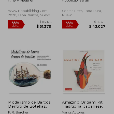
Amery, Heather
Abbondio, Sarah
Maquinas y Aparatos
(en Inglés)
Sencillos con
Movimiento
Www.bnpublishing.com,
Search Press, Tapa Dura,
2020, Tapa Blanda, Nuevo
Nuevo
$ 109.221
$ 153.9
55%
55%
dcto.
dcto.
$ 49.150
$ 69.2
Modelismo de Barcos
Amazing Origami Kit:
Dentro de Botellas:
Traditional Japanese
Construya su Propio
Folding Papers and
F. R. Berchem
Varios Autores