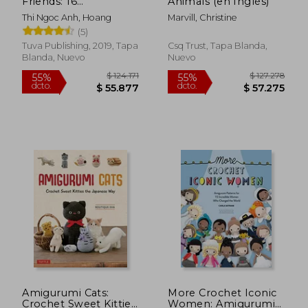
Friends: 16
Animals (en Inglés)
Amigurumi Creations
Thi Ngoc Anh, Hoang
Marvill, Christine
From Khuc cay (en
(5)
Inglés)
Tuva Publishing, 2019, Tapa
Csq Trust, Tapa Blanda,
Blanda, Nuevo
Nuevo
$ 153.145
$ 97.7
55%
55%
dcto.
dcto.
$ 68.915
$ 43.9
Amigurumi Cats:
More Crochet Iconic
Crochet Sweet Kitties
Women: Amigurumi