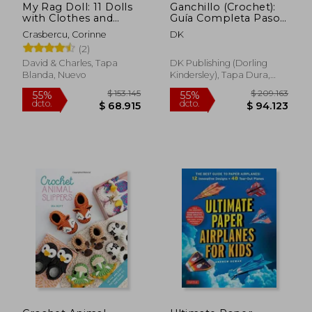
My Rag Doll: 11 Dolls
Ganchillo (Crochet):
$ 135.676
$ 173.
55%
55%
with Clothes and
Guía Completa Paso
dcto.
dcto.
$ 61.054
$ 78.1
Accessories to Sew
a Paso
Crasbercu, Corinne
DK
(en Inglés)
(2)
David & Charles, Tapa
DK Publishing (Dorling
Blanda, Nuevo
Kindersley), Tapa Dura,
Nuevo