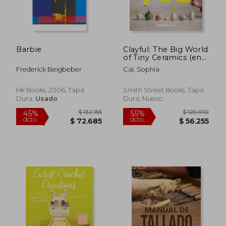
$ 187.999
$ 125.0
55%
55%
dcto.
dcto.
$ 84.599
$ 56.2
Barbie
Clayful: The Big World
of Tiny Ceramics (en
Inglés)
Frederick Beigbeber
Cai, Sophia
Hk Books, 2006, Tapa
Smith Street Books, Tapa
Dura,
Usado
Dura, Nuevo