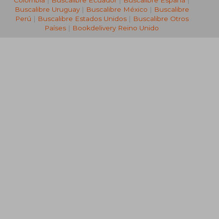
Colombia
|
Buscalibre Ecuador
|
Buscalibre España
|
Buscalibre Uruguay
|
Buscalibre México
|
Buscalibre
Perú
|
Buscalibre Estados Unidos
|
Buscalibre Otros
Países
|
Bookdelivery Reino Unido