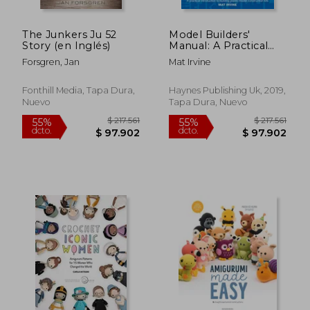
The Junkers Ju 52
Model Builders'
Story (en Inglés)
Manual: A Practical
Introduction to
Forsgren, Jan
Mat Irvine
Building Plastic Model
Construction Kits
(Enthusiasts' Manual)
Fonthill Media, Tapa Dura,
Haynes Publishing Uk, 2019,
(en Inglés)
Nuevo
Tapa Dura, Nuevo
$ 146.174
$ 97.5
55%
55%
dcto.
dcto.
$ 65.778
$ 43.8