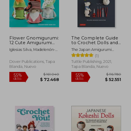
Flower Gnomigurumi:
The Complete Guide
12 Cute Amigurumi
to Crochet Dolls and
Gnomes to Crochet
Animals: Amigurumi
Iglesias Silva, Madelenón-
The Japan Amigurumi
(en Inglés)
Techniques Made
Soledad
Association
(1)
Easy (With Over 1,500
Color Photos) (en
Dover Publications, Tapa
Tuttle Publishing, 2021,
Inglés)
Blanda, Nuevo
Tapa Blanda, Nuevo
$ 161.040
$ 116.7
55%
55%
dcto.
dcto.
$ 72.468
$ 52.5