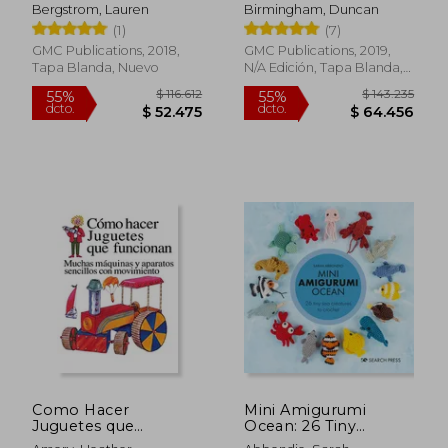
Amigurumi Animals
How to Make Folding
Bergstrom, Lauren
Birmingham, Duncan
to Make (en Inglés)
Paper Sculpture (en
(1)
(7)
Inglés)
GMC Publications, 2018,
GMC Publications, 2019,
Tapa Blanda, Nuevo
N/A Edición, Tapa Blanda,
Nuevo
$ 124.171
$ 127.2
55%
55%
dcto.
dcto.
$ 55.877
$ 57.2
Como Hacer
Mini Amigurumi
Juguetes que
Ocean: 26 Tiny
Funcionan: Muchas
Creatures to Crochet