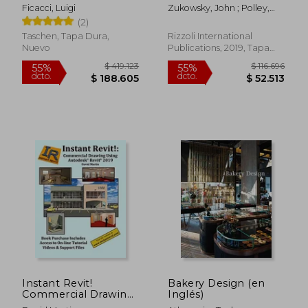
(en Inglés)
how Buildings Work
Ficacci, Luigi
Zukowsky, John ; Polley,
(en Inglés)
Robbie
(2)
Taschen, Tapa Dura,
Rizzoli International
Nuevo
Publications, 2019, Tapa
Dura, Nuevo
Instant Revit!
Bakery Design (en
Commercial Drawing
Inglés)
Using Autodesk®