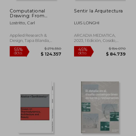
Computational
Sentir la Arquitectura
Drawing: From
Foundational
Lostritto, Carl
LUIS LONGHI
Exercises to Theories
of Representation
(en Inglés)
Applied Research &
ARCADIA MEDIATICA,
Design, Tapa Blanda,
2023, 1 Edición, Cosido,
$ 114.260
$ 494.3
55%
55%
Nuevo
Nuevo
dcto.
dcto.
$ 51.417
$ 222.4