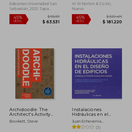
Tomásvodanovic
Ediciones Universidad San
W W Norton & Co Inc,
Undurraga Dragomoraga
Sebastián, 2021, Tapa
Nuevo
Sariego Pablo
Blanda, Nuevo
$ 256.614
$ 362.1
55%
55%
dcto.
dcto.
$ 115.476
$ 162.9
Archidoodle: The
Instalaciones
Architect's Activity
Hidráulicas en el
Book (en Inglés)
Diseño de Edificios.
Bowkett, Steve
Juan Echeverria
Hydraulic Systems in
Trueba,Roberto Alonso
(3)
Building Design
González Lezcano,Claudia