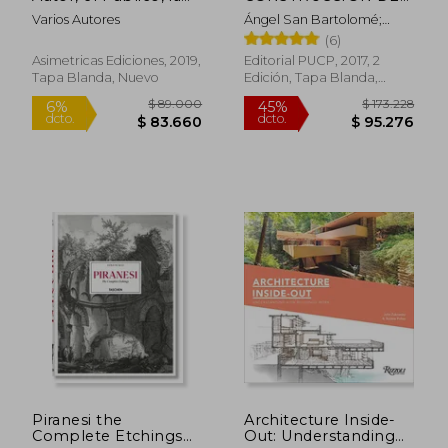
Arquitectura
ESTRUCTURAS
Varios Autores
Ángel San Bartolomé;
SISMORRESISTENTES
Daniel Quiun; Wilson Silva
(6)
DE ALBAÑILERÍA
Asimetricas Ediciones, 2019,
Editorial PUCP, 2017, 2
Tapa Blanda, Nuevo
Edición, Tapa Blanda,
Nuevo
Piranesi the
Architecture Inside-
$ 313.219
$ 363.3
55%
55%
Complete Etchings
Out: Understanding
dcto.
dcto.
$ 140.948
$ 163.5