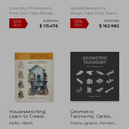
Adam ; Berman, Ila
Representation (en
Inglés)
University Of Minnesota
Applied Research &
Press, 2021, Tapa Blanda,
Design, Tapa Dura, Nuevo
Nuevo
$ 261.569
$ 154.5
55%
55%
dcto.
dcto.
$ 117.706
$ 69.5
Housesketching:
Geometric
Learn to Create
Taxonomy: Carlos
Energetic and
Ferrater, Oab (en
Kiefer, Albert
Paricio, Ignacio ; Ferrater,
Expressive
Inglés)
Borja ; Guillamat, Joan