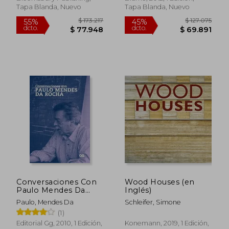
Tapa Blanda, Nuevo
Tapa Blanda, Nuevo
$ 115.511
$ 329.4
45%
45%
dcto.
dcto.
$ 63.531
$ 181.2
Conversaciones Con
Wood Houses (en
Paulo Mendes Da
Inglés)
Rocha
Paulo, Mendes Da
Schleifer, Simone
(1)
Editorial Gg, 2010, 1 Edición,
Konemann, 2019, 1 Edición,