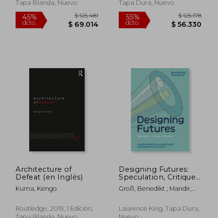
Tapa Blanda, Nuevo
Tapa Dura, Nuevo
$ 128.118
$ 171.5
55%
45%
dcto.
dcto.
$ 57.653
$ 94.3
Architecture of
Designing Futures:
Defeat (en Inglés)
Speculation, Critique,
Innovation (en
Kuma, Kengo
Groß, Benedikt ; Mandir,
Inglés)
Eileen
Routledge, 2019, 1 Edición,
Laurence King, Tapa Dura,
Tapa Blanda, Nuevo
Nuevo