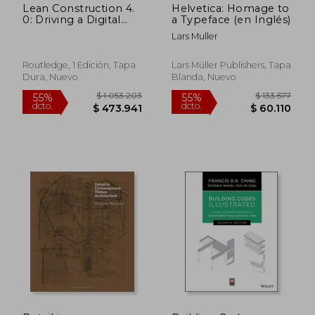
Lean Construction 4.
Helvetica: Homage to
0: Driving a Digital
a Typeface (en Inglés)
Revolution of
Lars Muller
Production
Management in the
aec Industry (en
Routledge, 1 Edición, Tapa
Lars Müller Publishers, Tapa
Inglés)
Dura, Nuevo
Blanda, Nuevo
$ 154.573
$ 818.
55%
45%
dcto.
dcto.
$ 69.558
$ 449.9