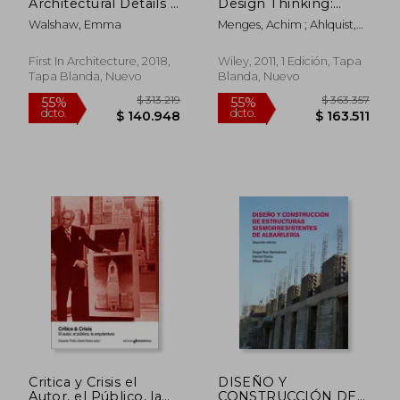
Architectural Details -
Design Thinking:
Commercial (en
Computation Design
Walshaw, Emma
Menges, Achim ; Ahlquist,
Inglés)
Thinking (ad Reader)
Sean
(en Inglés)
First In Architecture, 2018,
Wiley, 2011, 1 Edición, Tapa
Tapa Blanda, Nuevo
Blanda, Nuevo
$ 128.790
$ 306.5
55%
45%
dcto.
dcto.
$ 57.955
$ 168.6
Critica y Crisis el
DISEÑO Y
Autor, el Público, la
CONSTRUCCIÓN DE