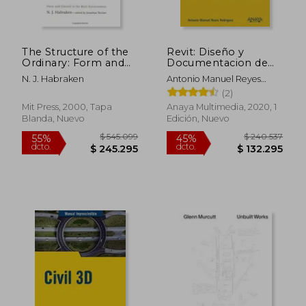
The Structure of the
Revit: Diseño y
Ordinary: Form and
Documentacion de
Control in the Built
un Edificio Industrial
N. J. Habraken
Antonio Manuel Reyes
Environment (The
Rodriguez
(2)
mit Press) (en Inglés)
Mit Press, 2000, Tapa
Anaya Multimedia, 2020, 1
Blanda, Nuevo
Edición, Nuevo
$ 545.099
$ 240.5
55%
45%
dcto.
dcto.
$ 245.295
$ 132.2