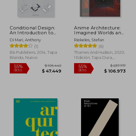
Conditional Design:
Anime Architecture:
An Introduction to
Imagined Worlds and
Elemental
Endless Megacities
Di Mari, Anthony
Riekeles, Stefan
Architecture (en
(en Inglés)
(1)
(6)
Inglés)
Bis Publishers, 2014, Tapa
Thames And Hudson, 2020,
Blanda, Nuevo
1 Edición, Tapa Dura,
Nuevo
$ 105.442
$ 237.7
55%
55%
dcto.
dcto.
$ 47.449
$ 106.9