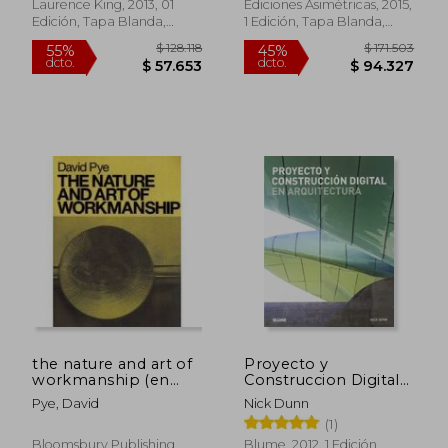
Laurence King, 2013, 01
Ediciones Asimétricas, 2015,
Morollón Ronda
Edición, Tapa Blanda,
1 Edición, Tapa Blanda,
Nuevo
Nuevo
$ 144.075
$ 260.1
55%
55%
dcto.
dcto.
$ 64.834
$ 117.0
the nature and art of
Proyecto y
workmanship (en
Construccion Digital
Inglés)
en Arquitectura
Pye, David
Nick Dunn
(1)
Bloomsbury Publishing,
Blume, 2012, 1 Edición,