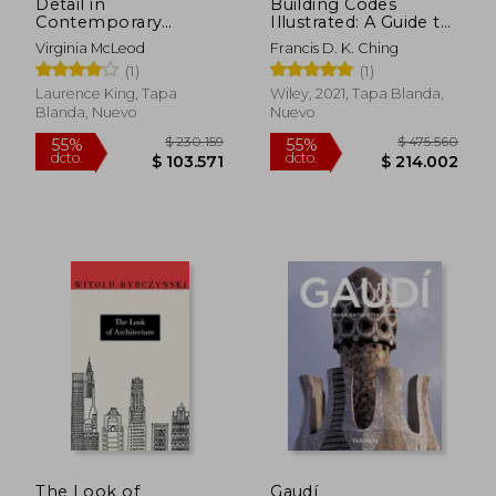
Detail in
Building Codes
Contemporary
Illustrated: A Guide to
Timber Architecture
Understanding the
Virginia McLeod
Francis D. K. Ching
2021 International
(1)
(1)
Building Code (en
Inglés)
Laurence King, Tapa
Wiley, 2021, Tapa Blanda,
Blanda, Nuevo
Nuevo
$ 1.053.203
$ 133.5
55%
55%
dcto.
dcto.
$ 473.941
$ 60.1
The Look of
Gaudí