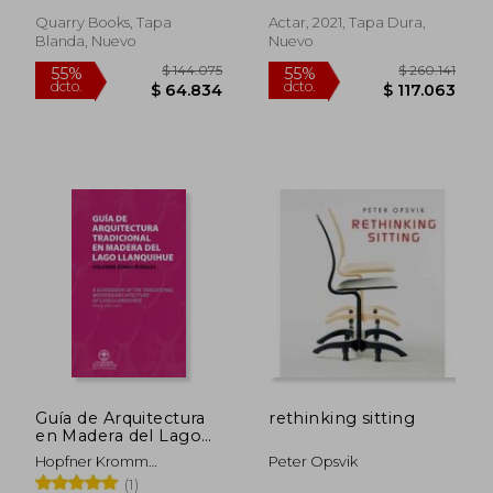
Architectural
Drawings (en Inglés)
Quarry Books, Tapa
Actar, 2021, Tapa Dura,
Blanda, Nuevo
Nuevo
$ 244.497
$ 259.5
45%
55%
dcto.
dcto.
$ 134.473
$ 116.7
Guía de Arquitectura
rethinking sitting
en Madera del Lago
Llanquihue
Hopfner Kromm
Peter Opsvik
Heikejacobsen Collado
(1)