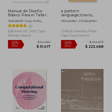
Manual de Diseño
a pattern
Básico Para el Taller
language,towns,
de Arquitectura
buildings,
Sebastián Gray Avins;
Alexander, Christopher
construction (en
$ 596.077
$ 330.9
55%
55%
Francisco Vergara Dávila;
(3)
Inglés)
dcto.
dcto.
$ 268.235
$ 148.9
Camilo Meneses Ferrada
Ediciones UC, 2021, Tapa
Oxford University Press,
Blanda, Nuevo
Tapa Dura, Nuevo