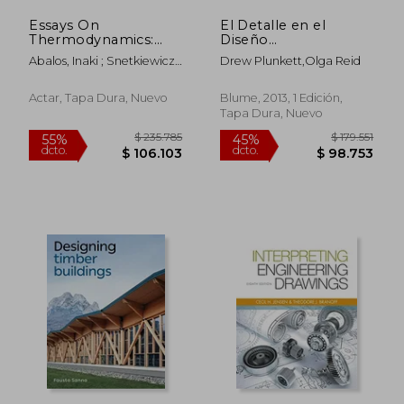
Essays On
El Detalle en el
Thermodynamics:
Diseño
Architecture and
Contemporáneo de
Abalos, Inaki ; Snetkiewicz,
Drew Plunkett,Olga Reid
Beauty (en Inglés)
Bares y Restaurantes
Renata ; Ortega, Lluis
Actar, Tapa Dura, Nuevo
Blume, 2013, 1 Edición,
Tapa Dura, Nuevo
$ 276.350
$ 154.0
55%
45%
dcto.
dcto.
$ 124.357
$ 84.7