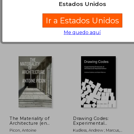
an Architect (en
Estados Unidos
(2)
Inglés)
Promopress, 2018, 1
Routledge, 2022, 2 Edición,
Edición, Tapa Blanda,
Tapa Blanda, Nuevo
$ 419.123
$ 116.
55%
55%
Ir a Estados Unidos
Nuevo
dcto.
dcto.
$ 188.605
$ 52.5
Me quedo aquí
The Materiality of
Drawing Codes:
Architecture (en
Experimental
Inglés)
Protocols of
Picon, Antoine
Kudless, Andrew ; Marcus,
Architectural