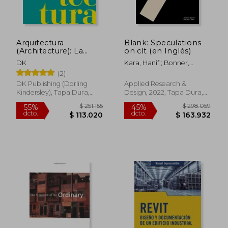
Arquitectura
Blank: Speculations
(Architecture): La
on clt (en Inglés)
Historia Visual
DK
Kara, Hanif ; Bonner,
Definitiva
Jennifer
(2)
DK Publishing (Dorling
Applied Research &
Kindersley), Tapa Dura,
Design, 2022, Tapa Dura,
Nuevo
Nuevo
$ 251.155
$ 298.0
55%
45%
dcto.
dcto.
$ 113.020
$ 163.9