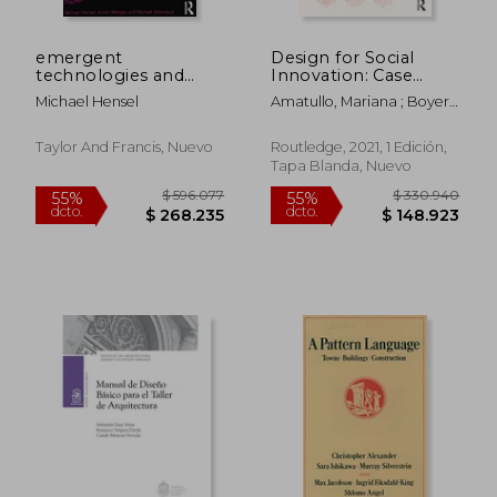
emergent
Design for Social
$ 276.350
$ 183.2
55%
45%
technologies and
Innovation: Case
dcto.
dcto.
$ 124.357
$ 100.8
design,towards a
Studies From Around
Michael Hensel
Amatullo, Mariana ; Boyer,
biological paradigm
the World (en Inglés)
Bryan ; May, Jennifer
for architecture
Taylor And Francis, Nuevo
Routledge, 2021, 1 Edición,
Tapa Blanda, Nuevo