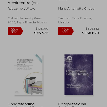
Architecture (en
Inglés)
Rybczynski, Witold
Maria Antonietta Crippa
Oxford University Press,
Taschen, Tapa Blanda,
2003, Tapa Blanda, Nuevo
Usado
$ 230.159
$ 475.5
55%
55%
dcto.
dcto.
$ 103.571
$ 214.0
Understanding
Computational