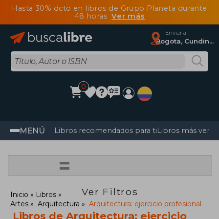
Hasta 30% dcto en libros de Grupo Planeta durante
48 horas
Ver más
Enviar a
Bogota, Cundinamarca
0
MENÚ
Libros recomendados para ti
Libros más vendi
=
Ver Filtros
Inicio
Libros
Artes
Arquitectura
Arquitectura: ejercicio profesional
Libros de Arquitectura: ejercicio