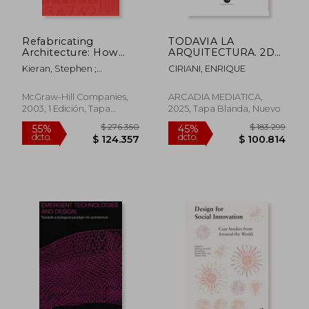
$ 240.537
$ 430.8
45%
55%
dcto.
dcto.
$ 132.295
$ 193.8
Refabricating
TODAVIA LA
Architecture: How
ARQUITECTURA. 2DA
Manufacturing
EDICION
Kieran, Stephen ;
CIRIANI, ENRIQUE
Methodologies are
Timberlake, James
Poised to Transform
Building Construction
McGraw-Hill Companies,
ARCADIA MEDIATICA,
(en Inglés)
2003, 1 Edición, Tapa
2025, Tapa Blanda, Nuevo
Blanda, Nuevo