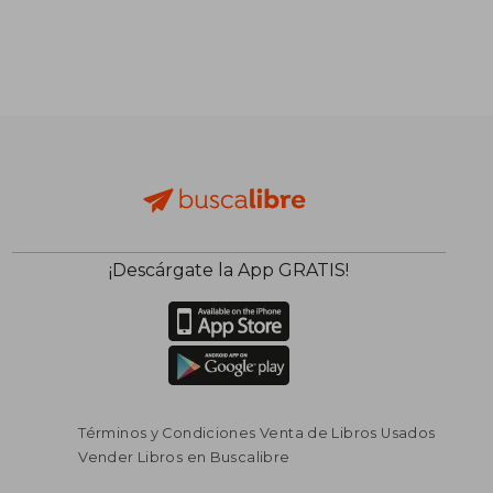
¡Descárgate la App GRATIS!
Términos y Condiciones Venta de Libros Usados
Vender Libros en Buscalibre
$ 407.953
$ 211.
55%
55%
dcto.
dcto.
$ 183.579
$ 95.0