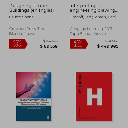
Designing Timber
interpreting
Buildings (en Inglés)
engineering drawings
(en Inglés)
Fausto Sanna
Branoff, Ted ; Jensen, Cecil
H. ; Helsel, Jay D.
Crowood Press, Tapa
Cengage Learning, 2013,
Blanda, Nuevo
Tapa Blanda, Nuevo
$ 235.785
$ 179.
55%
45%
dcto.
dcto.
$ 106.103
$ 98.7