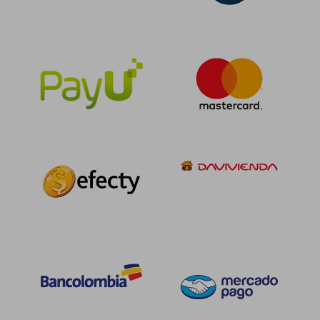
$ 125.481
$ 125.
45%
55%
dcto.
dcto.
$ 69.014
$ 56.3