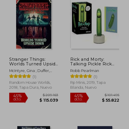
Stranger Things:
Rick and Morty:
Worlds Turned Upside
Talking Pickle Rick
Down: The Official
(en Inglés)
McIntyre, Gina ; Duffer,
Robb Pearlman
Behind-The-Scenes
Matt ; Duffer, Ross
(1)
(1)
Companion (en
Inglés)
Random House Worlds,
Rp Minis, 2019, Tapa
2018, Tapa Dura, Nuevo
Blanda, Nuevo