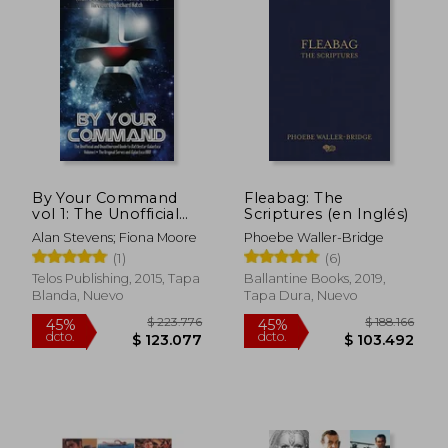
$ 153.373
$ 126.8
45%
45%
dcto.
dcto.
$ 84.355
$ 69.7
By Your Command
Fleabag: The
vol 1: The Unofficial
Scriptures (en Inglés)
and Unauthorised
Alan Stevens; Fiona Moore
Phoebe Waller-Bridge
Guide to Battlestar
(1)
(6)
Galactica: Original
Series and Galactica
Telos Publishing, 2015, Tapa
Ballantine Books, 2019,
(en Inglés)
Blanda, Nuevo
Tapa Dura, Nuevo