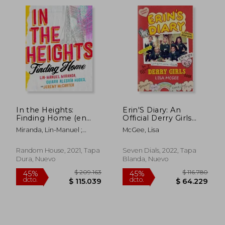
In the Heights:
Erin'S Diary: An
Finding Home (en
Official Derry Girls
Inglés)
Book (en Inglés)
Miranda, Lin-Manuel ;
McGee, Lisa
Hudes, Quiara Alegría ;
McCarter, Jeremy
Random House, 2021, Tapa
Seven Dials, 2022, Tapa
Dura, Nuevo
Blanda, Nuevo
$ 211.262
$ 182.9