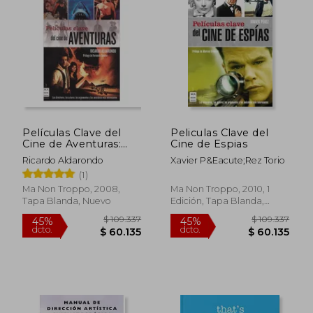
$ 209.163
$ 101.4
45%
45%
dcto.
dcto.
$ 115.039
$ 55.8
Películas Clave del
Peliculas Clave del
Cine de Aventuras:
Cine de Espias
Los Directores,Los
Ricardo Aldarondo
Xavier P&Eacute;Rez Torio
Actores,Los
(1)
Argumentosy las
Anécdotasmás
Ma Non Troppo, 2008,
Ma Non Troppo, 2010, 1
Interesantes. (Cine -
Tapa Blanda, Nuevo
Edición, Tapa Blanda,
ma non Troppo)
Nuevo