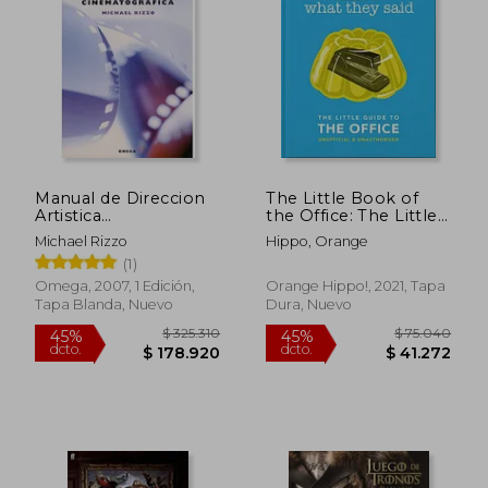
$ 223.776
$ 188.
45%
45%
dcto.
dcto.
$ 123.077
$ 103.4
Manual de Direccion
The Little Book of
Artistica
the Office: The Little
Cinematografica
Guide to the Office
Michael Rizzo
Hippo, Orange
(en Inglés)
(1)
Omega, 2007, 1 Edición,
Orange Hippo!, 2021, Tapa
Tapa Blanda, Nuevo
Dura, Nuevo