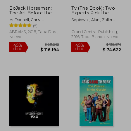
BoJack Horseman:
Tv (The Book): Two
The Art Before the
Experts Pick the
Horse (en Inglés)
Greatest American
McDonnell, Chris ;
Sepinwall, Alan ; Zoller
Shows of all Time (en
Hanawalt, Lisa ; Bob-
Seitz, Matt
(5)
Inglés)
Waksberg, Raphael
ABRAMS, 2018, Tapa Dura,
Grand Central Publishing,
Nuevo
2016, Tapa Blanda, Nuevo
$ 211.262
$ 135.6
45%
45%
dcto.
dcto.
$ 116.194
$ 74.6