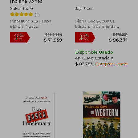
Indiana Jones
Salva Rubio
Joy Press
(2)
Minotauro, 2021, Tapa
Alpha Decay, 2018, 1
$ 136.628
$ 154.5
45%
45%
Blanda, Nuevo
Edición, Tapa Blanda,
dcto.
dcto.
$ 75.145
$ 85.0
Nuevo
Disponible
Usado
en Buen Estado a
$ 83.753
.
Comprar Usado