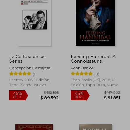
$ 209.163
$ 116.7
45%
45%
dcto.
dcto.
$ 115.039
$ 64.2
La Cultura de las
Feeding Hannibal: A
Series
Connoisseur's
Cookbook (en Inglés)
Concepcion Cascajosa
Poon, Janice
Virino
(1)
(8)
Laertes, 2016, 1 Edición,
Titan Books (UK), 2016, 01
Tapa Blanda, Nuevo
Edición, Tapa Dura, Nuevo