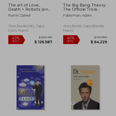
The art of Love,
The Big Bang Theory:
Death + Robots (en
The Official Trivia
Inglés)
Guide (en Inglés)
Ramin Zahed
Faberman, Adam
Titan Books (UK), Tapa
Atria Books, Tapa Blanda,
Dura, Nuevo
Nuevo
$ 230.159
$ 116.7
45%
45%
dcto.
dcto.
$ 126.587
$ 64.2