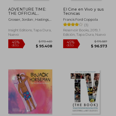
ADVENTURE TIME:
El Cine en Vivo y sus
THE OFFICIAL
Tecnicas
COOKBOOK (en
Grosser, Jordan ; Hastings,
Francis Ford Coppola
Inglés)
Christopher
(3)
Insight Editions, Tapa Dura,
Reservoir Books, 2019, 1
Nuevo
Edición, Tapa Dura, Nuevo
$ 173.469
$ 175.5
45%
45%
dcto.
dcto.
$ 95.408
$ 96.5