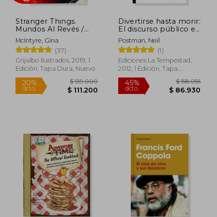
Stranger Things.
Divertirse hasta morir:
Mundos Al Revés /
El discurso público en
Stranger Things:
la era del show
McIntyre, Gina
Postman, Neil
Rápido
Worlds Turned Upside
business
(37)
(1)
Down
Grijalbo Ilustrados, 2019, 1
Ediciones La Tempestad,
Edición, Tapa Dura, Nuevo
2012, 1 Edición, Tapa
Blanda, Nuevo
$ 139.000
$ 158.0
20%
45%
dcto.
dcto.
$ 111.200
$ 86.9