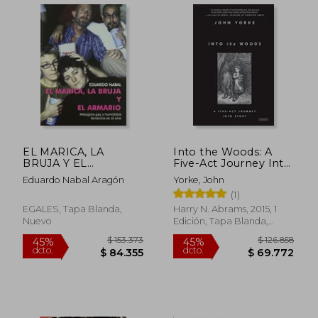
EL MARICA, LA
Into the Woods: A
BRUJA Y EL
Five-Act Journey Into
ARMARIO: misoginia
Story (en Inglés)
Eduardo Nabal Aragón
Yorke, John
gay y homofobia
(1)
femenina en el cine
EGALES, Tapa Blanda,
Harry N. Abrams, 2015, 1
Nuevo
Edición, Tapa Blanda,
Nuevo
$ 127.278
$ 154.5
45%
45%
dcto.
dcto.
$ 70.003
$ 85.0