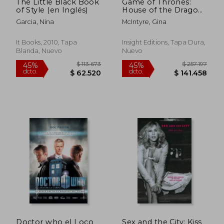
$ 146.006
$ 128.9
The Little Black Book
Game of Thrones:
45%
45%
dcto.
dcto.
of Style (en Inglés)
House of the Dragon:
$ 80.304
$ 70.9
Inside the Creation of
Garcia, Nina
McIntyre, Gina
a Targaryen Dynasty
(en Inglés)
It Books, 2010, Tapa
Insight Editions, Tapa Dura,
Blanda, Nuevo
Nuevo
Doctor who el Loco
Sex and the City: Kiss