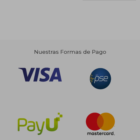
Nuestras Formas de Pago
$ 162.895
$ 167.0
45%
45%
dcto.
dcto.
$ 89.592
$ 91.8