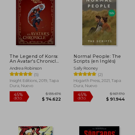
$ 131.645
$ 185.3
45%
45%
dcto.
dcto.
$ 72.405
$ 101.9
The Legend of Korra:
Normal People: The
An Avatar's Chronicle
Scripts (en Inglés)
(en Inglés)
Andrea Robinson
Sally Rooney
(5)
(2)
Insight Editions, 2019, Tapa
Hogarth Press, 2021, Tapa
Dura, Nuevo
Dura, Nuevo