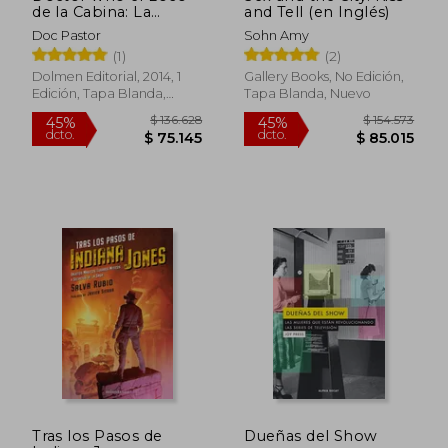
de la Cabina: La
and Tell (en Inglés)
Nueva era de la
Doc Pastor
Sohn Amy
$ 113.673
$ 257.1
Máquina del Tiempo
45%
45%
(1)
(2)
dcto.
dcto.
(Ensayo)
$ 62.520
$ 141.4
Dolmen Editorial, 2014, 1
Gallery Books, No Edición,
Edición, Tapa Blanda,
Tapa Blanda, Nuevo
Nuevo
Tras los Pasos de
Dueñas del Show