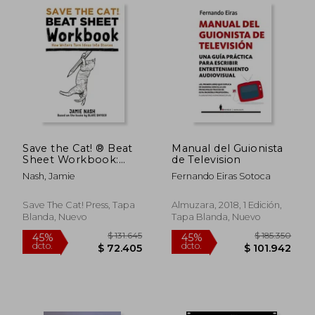
45%
45%
dcto.
dcto.
$ 116.194
$ 100.6
Save the Cat! ® Beat
Manual del Guionista
Sheet Workbook:
de Television
How Writers Turn
Nash, Jamie
Fernando Eiras Sotoca
Ideas Into Stories (en
Inglés)
Save The Cat! Press, Tapa
Almuzara, 2018, 1 Edición,
Blanda, Nuevo
Tapa Blanda, Nuevo