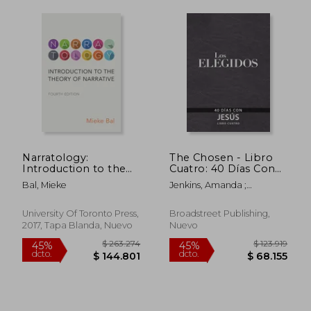
Narratology:
The Chosen - Libro
Introduction to the
Cuatro: 40 Días Con
Theory of Narrative,
Jesús
Bal, Mieke
Jenkins, Amanda ;
Fourth Edition (en
Hendricks, Kristen ; Jenkins,
Inglés)
Dallas
University Of Toronto Press,
Broadstreet Publishing,
$ 322.321
$ 245.2
45%
45%
2017, Tapa Blanda, Nuevo
Nuevo
dcto.
dcto.
$ 177.277
$ 134.9