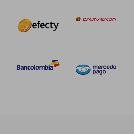
$ 135.676
$ 167.1
45%
45%
dcto.
dcto.
$ 74.622
$ 91.9