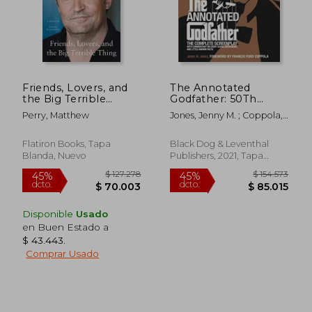
Friends, Lovers, and
The Annotated
the Big Terrible
Godfather: 50Th
Thing: A Memoir (en
Anniversary Edition
Perry, Matthew
Jones, Jenny M. ; Coppola,
Inglés)
With the Complete
Francis Ford
Screenplay,
Commentary on
Flatiron Books, Tapa
Black Dog & Leventhal
Every Scene,
Blanda, Nuevo
Publishers, 2021, Tapa
Interviews, and Little-
Dura, Nuevo
$ 176.882
$ 152.4
45%
45%
Known Facts (en
dcto.
dcto.
$ 97.285
$ 83.8
Inglés)
Disponible
Usado
en Buen Estado a
$ 43.443
.
Comprar Usado