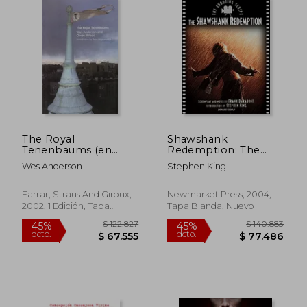
$ 263.274
$ 123.
45%
45%
dcto.
dcto.
$ 144.801
$ 68.1
The Royal
Shawshank
Tenenbaums (en
Redemption: The
Inglés)
Shooting Script (a
Wes Anderson
Stephen King
Newmarket
Screenplay) (en
Inglés)
Farrar, Straus And Giroux,
Newmarket Press, 2004,
2002, 1 Edición, Tapa
Tapa Blanda, Nuevo
Blanda, Nuevo