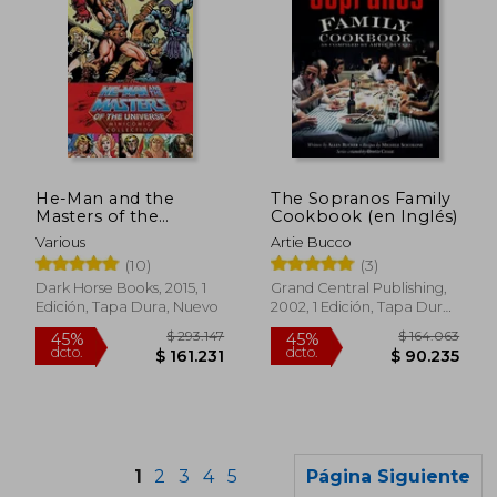
$ 122.827
$ 140.8
45%
45%
He-Man and the
The Sopranos Family
dcto.
dcto.
$ 67.555
$ 77.4
Masters of the
Cookbook (en Inglés)
Universe Minicomic
Various
Artie Bucco
Collection (en Inglés)
(10)
(3)
Dark Horse Books, 2015, 1
Grand Central Publishing,
Edición, Tapa Dura, Nuevo
2002, 1 Edición, Tapa Dura,
Nuevo
1
2
3
4
5
Página Siguiente