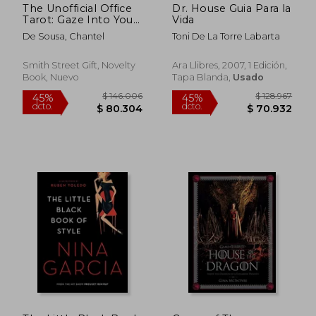
The Unofficial Office
Dr. House Guia Para la
Tarot: Gaze Into Your
Vida
Future With the
De Sousa, Chantel
Toni De La Torre Labarta
Scranton Branch (en
Inglés)
Smith Street Gift, Novelty
Ara Llibres, 2007, 1 Edición,
Book, Nuevo
Tapa Blanda,
Usado