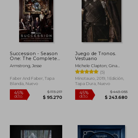
Succession - Season
Juego de Tronos.
One: The Complete
Vestuario
$ 109.337
$ 109.3
45%
45%
Scripts (en Inglés)
Armstrong, Jesse
Michele Clapton; Gina
dcto.
dcto.
$ 60.135
$ 60.1
Mcintyre
(5)
Faber And Faber, Tapa
Minotauro, 2019, 1 Edición,
Blanda, Nuevo
Tapa Dura, Nuevo