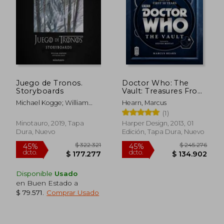
Juego de Tronos.
Doctor Who: The
Storyboards
Vault: Treasures From
the First 50 Years (en
Michael Kogge; William
Hearn, Marcus
Inglés)
Simpson
(1)
$ 325.310
$ 75.0
45%
45%
Minotauro, 2019, Tapa
Harper Design, 2013, 01
dcto.
dcto.
$ 178.920
$ 41.2
Dura, Nuevo
Edición, Tapa Dura, Nuevo
Disponible
Usado
en Buen Estado a
$ 79.571
.
Comprar Usado