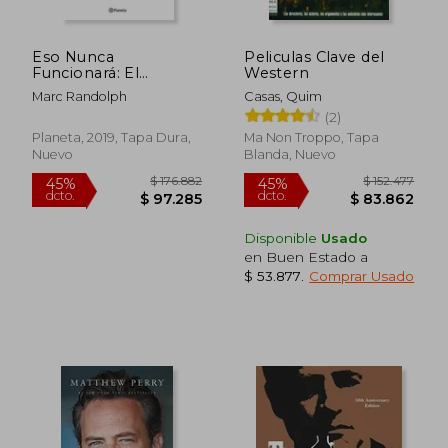
Eso Nunca
Peliculas Clave del
Funcionará: El
Western
Nacimiento de Netflix
Marc Randolph
Casas, Quim
y el Poder de las
(2)
Grandes Ideas
$ 130.834
$ 175.
45%
45%
Planeta, 2019, Tapa Dura,
Ma Non Troppo, Tapa
dcto.
dcto.
$ 71.959
$ 96.3
Nuevo
Blanda, Nuevo
Disponible
Usado
en Buen Estado a
$ 53.877
.
Comprar Usado