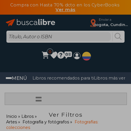
Compra con Hasta 70% dcto en los CyberBooks
Ver más
Enviar a
Bogota, Cundinamarca
0
MENÚ
Libros recomendados para ti
Libros más vendi
=
Ver Filtros
Inicio
Libros
Artes
Fotografía y fotógrafos
Fotografías:
colecciones