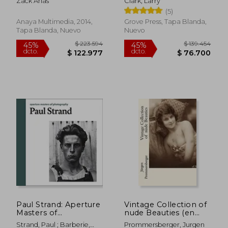
Zack Arias
Clark, Larry
Respuestas /
(5)
Question and
Answers
Anaya Multimedia, 2014,
Grove Press, Tapa Blanda,
Tapa Blanda, Nuevo
Nuevo
Paul Strand: Aperture
Vintage Collection of
Masters of
nude Beauties (en
Photography (en
Alemán)
Strand, Paul ; Barberie,
Prommersberger, Jurgen