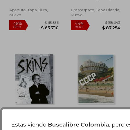
Inglés)
$ 292.762
$ 124.1
45%
45%
Peter
dcto.
dcto.
$ 161.019
$ 68.3
Aperture, Tapa Dura,
Createspace, Tapa Blanda,
Nuevo
Nuevo
Skins: Gavin Watson
Frédéric Chaubin.
(en Inglés)
Cosmic Communist
Constructions
Estás viendo
Buscalibre Colombia
, pero 
Watson, Gavin
Chaubin, Frédéric
Photographed