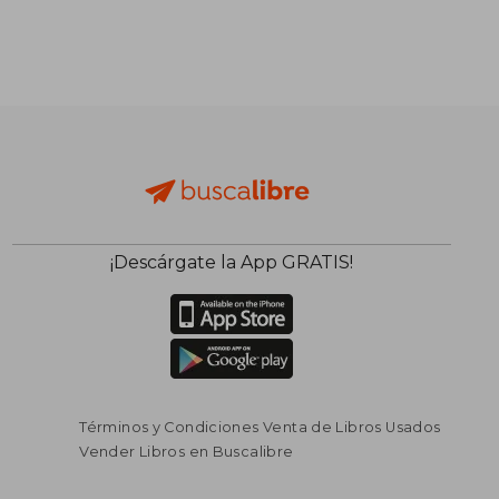
¡Descárgate la App GRATIS!
Términos y Condiciones Venta de Libros Usados
Vender Libros en Buscalibre
$ 187.297
$ 55.7
45%
45%
dcto.
dcto.
$ 103.013
$ 30.6