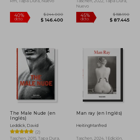
Rm, Tapa Dura, Nuevo
Taschen, 2022, Tapa Dura,
Nuevo
$ 198.063
$ 119.7
45%
45%
dcto.
dcto.
$ 108.935
$ 65.8
The Male Nude (en
Man ray (en Inglés)
Inglés)
Leddick, David
HeitingManfred
(2)
Taschen, 2015, Tapa Dura,
Taschen, 2024, 1 Edición,