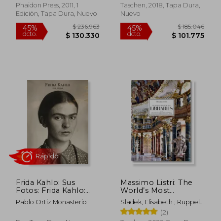
Phaidon Press, 2011, 1
Taschen, 2018, Tapa Dura,
Edición, Tapa Dura, Nuevo
Nuevo
$ 198.063
$ 385.4
45%
45%
dcto.
dcto.
$ 108.935
$ 212.0
Frida Kahlo: Sus
Massimo Listri: The
Fotos: Frida Kahlo:
World’s Most
Her Photos, Spanish
Beautiful Libraries (en
Pablo Ortiz Monasterio
Sladek, Elisabeth ; Ruppelt,
Edition (en Inglés)
Inglés)
Georg ; Listri, Massimo
(2)