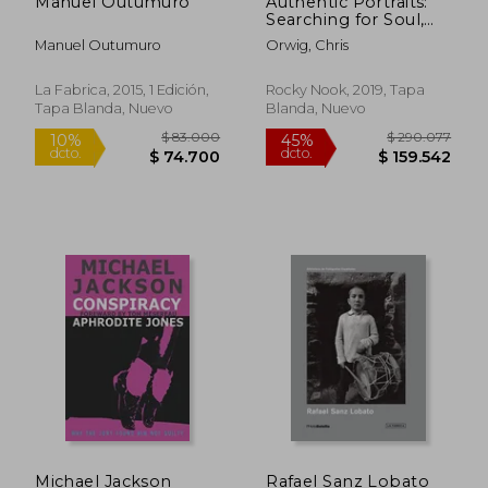
Manuel Outumuro
Authentic Portraits:
Searching for Soul,
Significance, and
Manuel Outumuro
Orwig, Chris
Depth (en Inglés)
La Fabrica, 2015, 1 Edición,
Rocky Nook, 2019, Tapa
Tapa Blanda, Nuevo
Blanda, Nuevo
$ 295.746
$ 150.0
45%
30%
dcto.
dcto.
$ 162.660
$ 105.0
Michael Jackson
Rafael Sanz Lobato