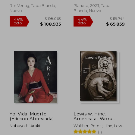
Rm Verlag, Tapa Blanda,
Planeta, 2023, Tapa
Nuevo
Blanda, Nuevo
$ 115.836
$ 158.6
45%
45%
dcto.
dcto.
$ 63.710
$ 87.2
Yo, Vida, Muerte
Lewis w. Hine.
(Edicion Abreviada)
America at Work
(Bibliotheca
Nobuyoshi Araki
Walther, Peter ; Hine, Lewis
Universalis) (en
W.
(1)
Inglés)