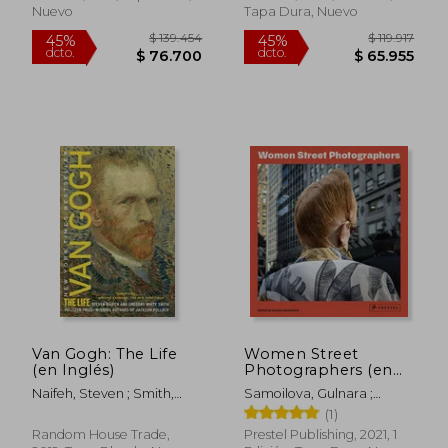
Nuevo
Tapa Dura, Nuevo
$ 236.963
$ 185.0
45%
45%
dcto.
dcto.
$ 130.330
$ 101.7
Van Gogh: The Life
Women Street
(en Inglés)
Photographers (en
Inglés)
Naifeh, Steven ; Smith,
Samoilova, Gulnara ;
Gregory White
Breyer, Melissa ; Vitale, Ami
(1)
Random House Trade,
Prestel Publishing, 2021, 1