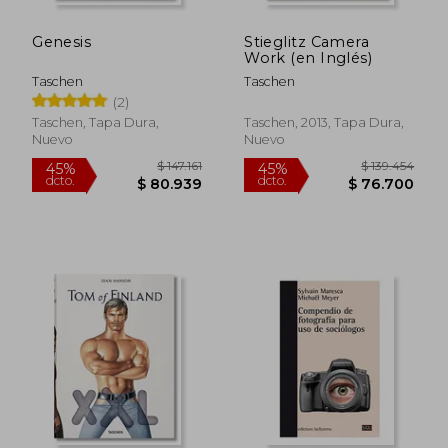
Genesis
Stieglitz Camera
$ 224.112
$ 139.9
45%
30%
Work (en Inglés)
dcto.
dcto.
$ 123.262
$ 97.9
Taschen
Taschen
(2)
Taschen, Tapa Dura,
Taschen, 2013, Tapa Dura,
Nuevo
Nuevo