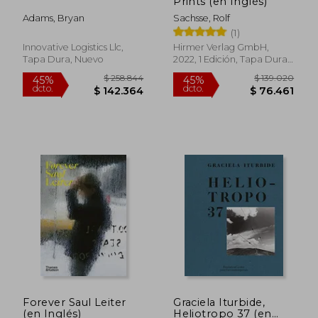
Prints (en Inglés)
Adams, Bryan
Sachsse, Rolf
(1)
Innovative Logistics Llc,
Hirmer Verlag GmbH,
Tapa Dura, Nuevo
2022, 1 Edición, Tapa Dura,
Nuevo
$ 200.512
$ 133.4
45%
45%
dcto.
dcto.
$ 110.282
$ 73.4
Forever Saul Leiter
Graciela Iturbide,
(en Inglés)
Heliotropo 37 (en