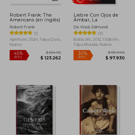
$ 139.280
$ 627.8
45%
45%
dcto.
dcto.
$ 76.604
$ 345.3
Robert Frank: The
Liebre Con Ojos de
Americans (en Inglés)
Ámbar, La
Robert Frank
De Waal, Edmund
(1)
(3)
Aperture, 2024, Tapa Dura,
Batiscafo, 2012, 1 Edición,
Nuevo
Tapa Blanda, Nuevo
Rápido