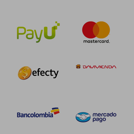
$ 106.546
$ 446.8
45%
45%
dcto.
dcto.
$ 58.600
$ 245.7