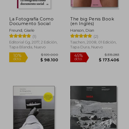
La Fotografía Como
The big Penis Book
Documento Social
(en Inglés)
Freund, Gisele
Hanson, Dian
(1)
(2)
Editorial Gg, 2017, 2 Edición,
Taschen, 2008, 01 Edición,
Tapa Blanda, Nuevo
Tapa Dura, Nuevo
$ 109.000
$ 315.2
10%
45%
dcto.
dcto.
$ 98.100
$ 173.4