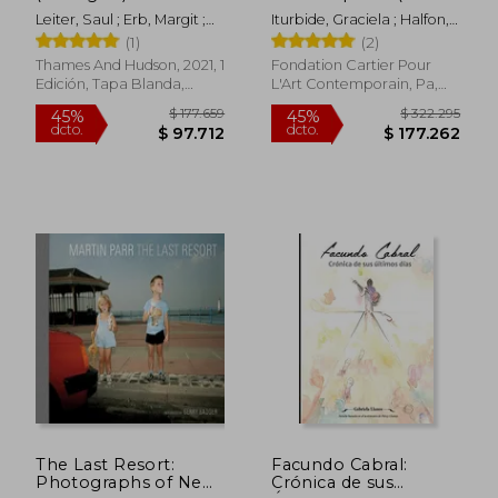
Inglés)
Leiter, Saul ; Erb, Margit ;
Iturbide, Graciela ; Halfon,
Parillo, Michael
Eduardo ; Bradu, Fabienne
(1)
(2)
Thames And Hudson, 2021, 1
Fondation Cartier Pour
Edición, Tapa Blanda,
L'Art Contemporain, Pa,
Nuevo
2022, Tapa Dura, Nuevo
$ 258.844
$ 139.0
45%
45%
dcto.
dcto.
$ 142.364
$ 76.4
The Last Resort:
Facundo Cabral:
Photographs of New
Crónica de sus