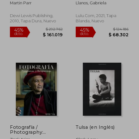
Brighton (en Inglés)
Últimos Días
Martin Parr
Llanos, Gabriela
Dewi Lewis Publishing,
Lulu.com, 2021, Tapa
2010, Tapa Dura, Nuevo
Blanda, Nuevo
Fotografía /
Tulsa (en Inglés)
$ 177.659
$ 322.2
45%
45%
Photography:
dcto.
dcto.
$ 97.712
$ 177.2
Preguntas y