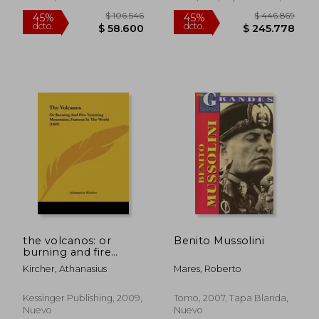
Nuevo
$ 139.454
$ 119.
45%
45%
dcto.
dcto.
$ 76.700
$ 65.9
the volcanos: or
Benito Mussolini
burning and fire
vomiting mountains,
Kircher, Athanasius
Mares, Roberto
famous in the world
(1669) (en Inglés)
Kessinger Publishing, 2009,
Tomo, 2007, Tapa Blanda,
Nuevo
Nuevo