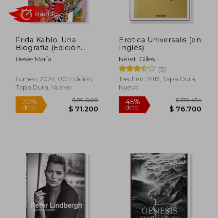
Frida Kahlo. Una
Erotica Universalis (en
Biografía (Edición
Inglés)
Especial) / Frida
Hesse María
Néret, Gilles
Kahlo. a Biography
Rápido
(3)
Lumen, 2024, 001 Edición,
Taschen, 2013, Tapa Dura,
Tapa Dura, Nuevo
Nuevo
$ 89.000
$ 139.4
20%
45%
dcto.
dcto.
$ 71.200
$ 76.7