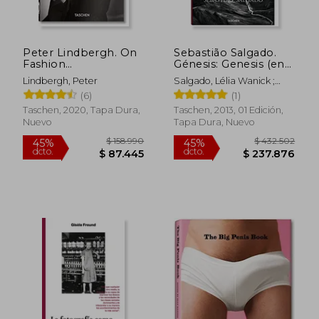
Peter Lindbergh. On
Sebastião Salgado.
Fashion
Génesis: Genesis (en
Photography. 40Th
Inglés)
Lindbergh, Peter
Salgado, Lélia Wanick ;
Anniversary Edition
Salgado, Sebastião
(6)
(1)
(en Inglés)
Taschen, 2020, Tapa Dura,
Taschen, 2013, 01 Edición,
Nuevo
Tapa Dura, Nuevo
$ 158.990
$ 432.5
45%
45%
dcto.
dcto.
$ 87.445
$ 237.8