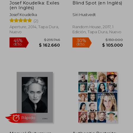
Josef Koudelka: Exiles
Blind Spot (en Inglés)
(en Inglés)
Josef Koudelka
Siri Hustvedt
(2)
Aperture, 2014, Tapa Dura,
Random House, 2017, 1
Nuevo
Edición, Tapa Dura, Nuevo
$ 295.573
$ 158.9
45%
45%
dcto.
dcto.
$ 162.565
$ 87.4