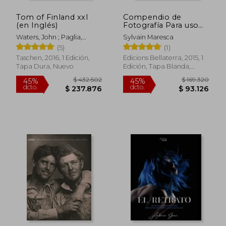
Tom of Finland xxl
Compendio de
(en Inglés)
Fotografía Para uso
de Sociólogos
Waters, John ; Paglia,
Sylvain Maresca
$ 147.161
$ 139.4
45%
45%
Camille ; Oldham, Todd
(5)
(1)
dcto.
dcto.
$ 80.939
$ 76.7
Taschen, 2016, 1 Edición,
Edicions Bellaterra, 2015, 1
Tapa Dura, Nuevo
Edición, Tapa Blanda,
Nuevo