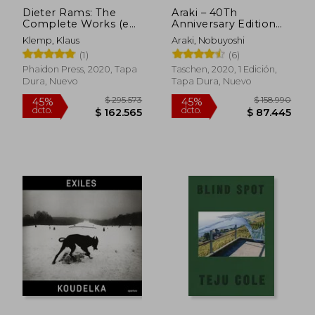
Dieter Rams: The
Araki – 40Th
Complete Works (en
Anniversary Edition
Inglés)
(Trilingüe) (en Inglés)
Klemp, Klaus
Araki, Nobuyoshi
(1)
(6)
Phaidon Press, 2020, Tapa
Taschen, 2020, 1 Edición,
Dura, Nuevo
Tapa Dura, Nuevo
$ 315.283
$ 233.7
45%
45%
dcto.
dcto.
$ 173.406
$ 128.5