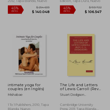
2012, Tapa Blanda, Nuevo
Edición, Tapa Dura, Nuevo
Rápido
$ 244.000
$ 158.9
40%
45%
dcto.
dcto.
$ 146.400
$ 87.4
intimate yoga for
The Life and Letters
couples (en Inglés)
of Lewis Carroll (Rev.
C. L. Dodgson)
Mishabae
Stuart Dodgson
Paperback
Collingwood
(Cambridge Library
Collection - Literary
1 To 1 Publishers, 2010, Tapa
Cambridge University
Studies) (en Inglés)
Blanda, Nuevo
Press, 2011, Tapa Blanda,