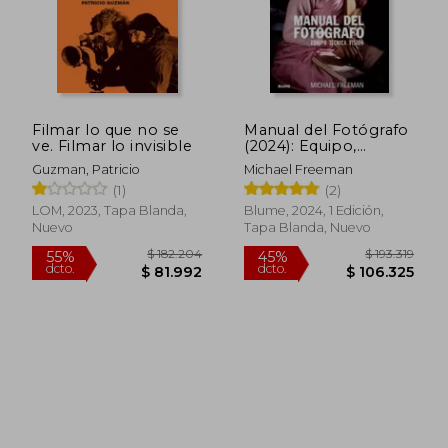
Filmar lo que no se
Manual del Fotógrafo
ve. Filmar lo invisible
(2024): Equipo,
Técnica, Visión
Guzman, Patricio
Michael Freeman
(1)
(2)
LOM, 2023, Tapa Blanda,
Blume, 2024, 1 Edición,
Nuevo
Tapa Blanda, Nuevo
$ 182.204
$ 193.
55%
45%
dcto.
dcto.
$ 81.992
$ 106.3