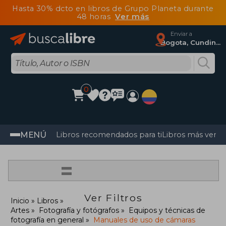
Hasta 30% dcto en libros de Grupo Planeta durante
48 horas
Ver más
Enviar a
Bogota, Cundinamarca
0
MENÚ
Libros recomendados para ti
Libros más vendi
=
Ver Filtros
Inicio
Libros
Artes
Fotografía y fotógrafos
Equipos y técnicas de
fotografía en general
Manuales de uso de cámaras