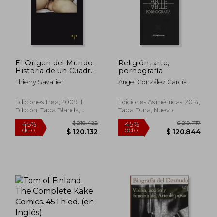
El Origen del Mundo.
Religión, arte,
Historia de un Cuadro
pornografía
de Gustave Courbet
Thierry Savatier
Ángel González García
Ediciones Trea, 2009, 1
Ediciones Asimétricas, 2014,
Edición, Tapa Blanda,
Tapa Dura, Nuevo
Nuevo
$ 218.422
$ 219.
45%
45%
dcto.
dcto.
$ 120.132
$ 120.8