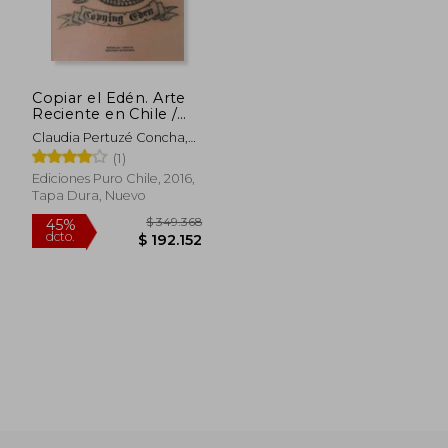
$ 140.358
$ 205.9
45%
45%
dcto.
dcto.
$ 77.197
$ 113.2
Copiar el Edén. Arte
Reciente en Chile /
Recent Art in Chile
Claudia Pertuzé Concha,
(en Bilingüe)
Tomás Andreu Matta
(1)
Ediciones Puro Chile, 2016,
Tapa Dura, Nuevo