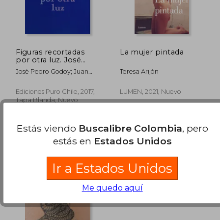
$ 223.602
$ 144.1
45%
45%
dcto.
dcto.
$ 122.981
$ 79.2
Figuras recortadas
La mujer pintada
por otra luz. José
Pedro Godoy (en
José Pedro Godoy; Juan
Teresa Arijón
Bilingüe)
José Richards; Ariel
Florencia Richards
Ediciones Puro Chile, 2017,
LUMEN, 2021, Nuevo
Tapa Blanda, Nuevo
Estás viendo
Buscalibre Colombia
, pero
estás en
Estados Unidos
Ir a Estados Unidos
Me quedo aquí