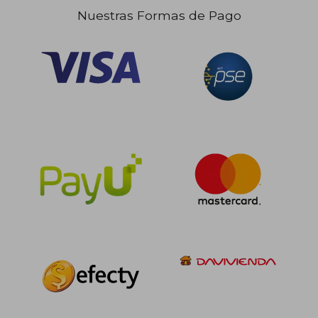
Nuestras Formas de Pago
$ 349.368
45%
dcto.
$ 192.152