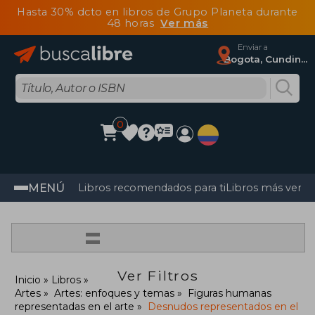
Hasta 30% dcto en libros de Grupo Planeta durante
48 horas
Ver más
Enviar a
Bogota, Cundinamarca
0
MENÚ
Libros recomendados para ti
Libros más vendi
=
Ver Filtros
Inicio
Libros
Artes
Artes: enfoques y temas
Figuras humanas
representadas en el arte
Desnudos representados en el