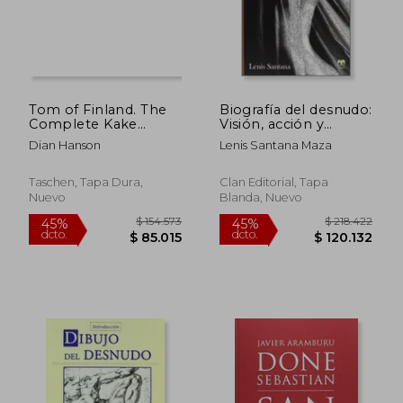
Tom of Finland. The
Biografía del desnudo:
Complete Kake
Visión, acción y
Comics. 45Th ed. (en
función del arte de
Dian Hanson
Lenis Santana Maza
Inglés)
posar
Taschen, Tapa Dura,
Clan Editorial, Tapa
Nuevo
Blanda, Nuevo
$ 154.573
$ 218.4
45%
45%
dcto.
dcto.
$ 85.015
$ 120.1