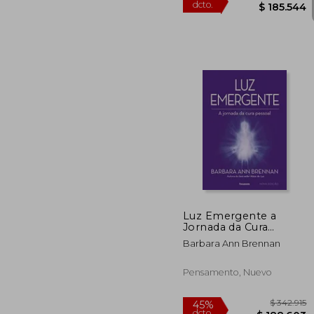
$ 3
45%
dcto.
$ 18
Luz Emergente a
Jornada da Cura
Pessoal (em
Barbara Ann Brennan
Portugues do Brasil)
(en Portugués)
Pensamento, Nuevo