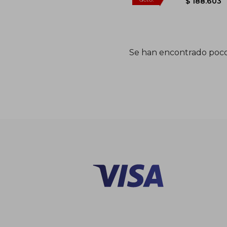
Se han encontrado poco
$ 3
45%
dcto.
$ 18