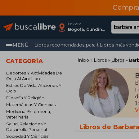
Compra
Enviar a
Bogota, Cundinamarca
MENÚ
Libros recomendados para ti
Libros más vendi
Inicio
Libros
Libros
Bar
CATEGORÍA
Deportes Y Actividades De
B
Ocio Al Aire Libre
B
Estilos De Vida, Aficiones Y
F
Ocio
d
Filosofía Y Religión
J
Matemáticas Y Ciencias
d
V
Medicina, Enfermería,
l
Veterinaria
l
Salud, Relaciones Y
Libros de Barbar
Desarrollo Personal
m
Sociedad Y Ciencias
s