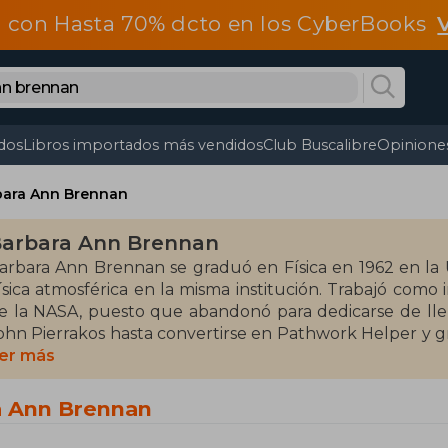
 con Hasta 70% dcto en los CyberBooks
dos
Libros importados más vendidos
Club Buscalibre
Opiniones
bara Ann Brennan
arbara Ann Brennan
arbara Ann Brennan se graduó en Física en 1962 en la
ísica atmosférica en la misma institución. Trabajó como
e la NASA, puesto que abandonó para dedicarse de lle
ohn Pierrakos hasta convertirse en Pathwork Helper y 
edicado más de 35 años al estudio del campo energéti
er más
a luz se consideran fundamentales en el ámbito de las t
a autora cierra su trilogía de luz. Como resultado de su 
a Ann Brennan
odalidad de sanación holística basada en el sistema de
alud y la enfermedad. Este tipo de terapia energética ab