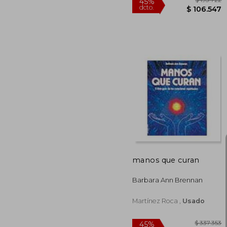
$ 1
45%
dcto.
$ 10
manos que curan
Barbara Ann Brennan
Martínez Roca ,
Usado