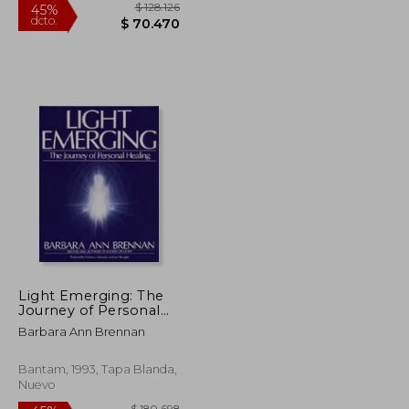
$ 184.433
$ 128.126
45%
dcto.
$ 101.438
$ 70.470
Light Emerging: The
Journey of Personal
Healing (en Inglés)
Barbara Ann Brennan
Bantam, 1993, Tapa Blanda,
Nuevo