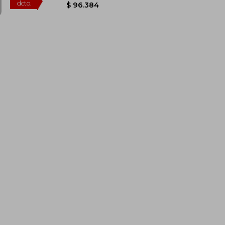
$ 165.031
$ 175.243
45%
dcto.
$ 90.767
$ 96.384