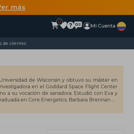
Ver más
0
Mi Cuenta
 de clientes
 Universidad de Wisconsin y obtuvo su máster en
 investigadora en el Goddard Space Flight Center
no a su vocación de sanadora. Estudió con Eva y
graduada en Core Energetics. Barbara Brennan ha
co humano y sus libros Manos que curan y Hágase
erapias complementarias. Con 'Sanación esencial'
trabajo desarrolló la Brennan Healing Science, una
 energía-conciencia humanos y su relación con la
arca todos los aspectos de la vida de una persona.