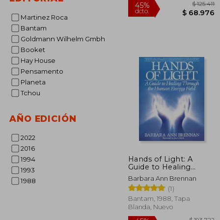
Martinez Roca
Bantam
Goldmann Wilhelm Gmbh
Booket
$ 
45%
Hay House
dcto.
$ 6
Pensamento
Planeta
Tchou
AÑO EDICIÓN
2022
2016
Hands of Light: A
1994
Guide to Healing
1993
Through the Human
Barbara Ann Brennan
1988
Energy Field (en
(1)
Inglés)
Bantam, 1988, Tapa
Blanda, Nuevo