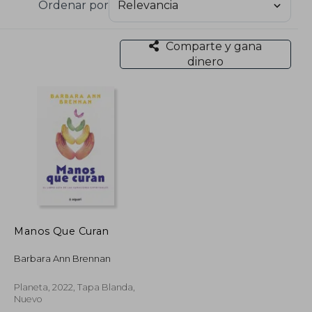
Ordenar por
ió la Barbara Brennan School of Healing que hasta
amas de Brennan Healing Science Professional de
cos. La escuela continúa su trabajo y en 2017
Comparte y gana
dinero
Manos Que Curan
Barbara Ann Brennan
Planeta, 2022, Tapa Blanda,
Nuevo