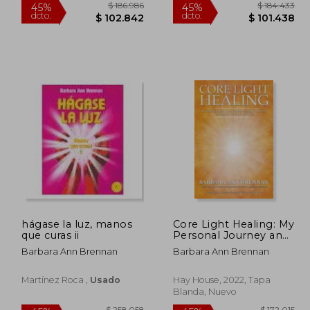
125.411
$ 186.986
45%
45%
dcto.
dcto.
8.976
$ 102.842
hágase la luz, manos
Core Light Healing: My
que curas ii
Personal Journey and
Advanced Healing
Barbara Ann Brennan
Barbara Ann Brennan
Concepts for Creating
the Life you Long to
Live (en Inglés)
Martínez Roca ,
Usado
Hay House, 2022, Tapa
Blanda, Nuevo