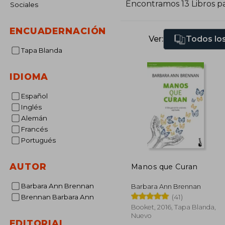
Encontramos 13 Libros p
Sociales
A
l
ENCUADERNACIÓN
4
Ver:
Todos los
c
Tapa Blanda
IDIOMA
Español
Inglés
Alemán
Francés
Portugués
AUTOR
Manos que Curan
Barbara Ann Brennan
Barbara Ann Brennan
(41)
Brennan Barbara Ann
Booket, 2016, Tapa Blanda,
Nuevo
EDITORIAL