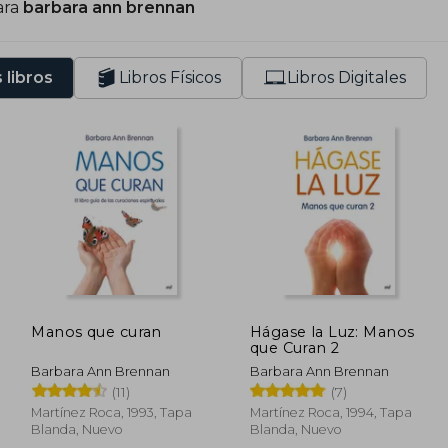
ara
barbara ann brennan
ntes de retirarse de la enseñanza, Barbara fundó y dirig
a fecha ha formado a más de 3.000 graduados en progr
 años de duración además de otros programas académi
 libros
Libros Físicos
Libros Digitales
elebra su 35 aniversario.
Manos que curan
Hágase la Luz: Manos
que Curan 2
Barbara Ann Brennan
Barbara Ann Brennan
(11)
(7)
Martínez Roca, 1993, Tapa
Martínez Roca, 1994, Tapa
Blanda, Nuevo
Blanda, Nuevo