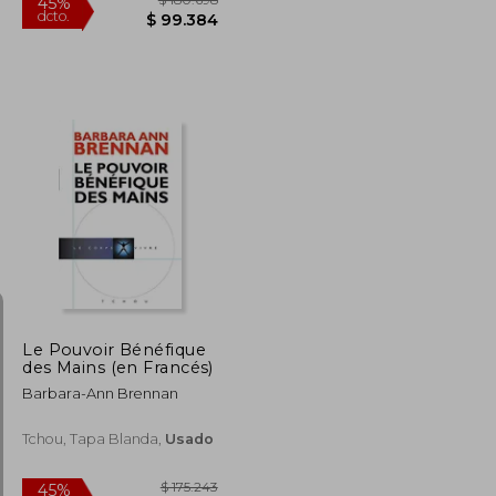
$ 172.015
$ 180.698
45%
dcto.
$ 94.608
$ 99.384
Le Pouvoir Bénéfique
des Mains (en Francés)
Barbara-Ann Brennan
Tchou, Tapa Blanda,
Usado