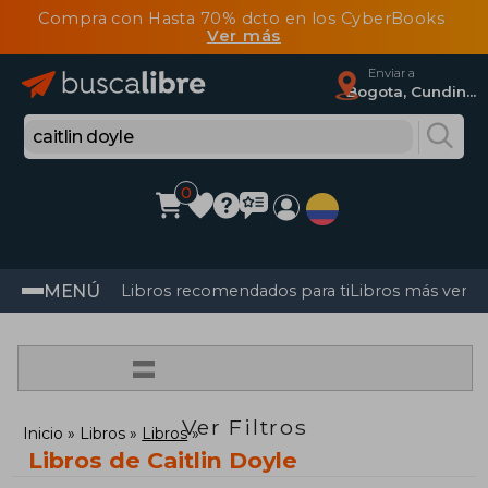
Compra con Hasta 70% dcto en los CyberBooks
Ver más
Enviar a
Bogota, Cundinamarca
0
MENÚ
Libros recomendados para ti
Libros más vendi
=
Ver Filtros
Inicio
Libros
Libros
Libros de Caitlin Doyle