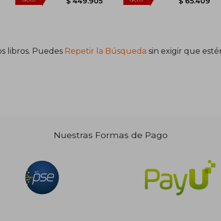
s libros. Puedes
Repetir la Búsqueda
sin exigir que est
72.922
$ 818.008
45%
45%
dcto.
dcto.
5.107
$ 449.905
Nuestras Formas de Pago