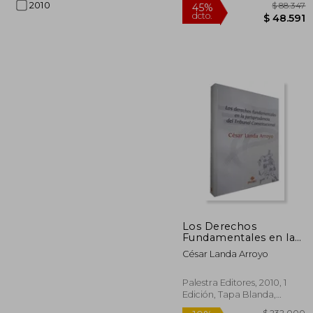
2010
$ 
45%
dcto.
$ 4
Los Derechos
Fundamentales en la
Jurisprudencia del
César Landa Arroyo
Tribunal
Constitucional
Palestra Editores, 2010, 1
Edición, Tapa Blanda,
Nuevo