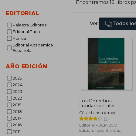
Encontramos 16 Libros p
EDITORIAL
Ver:
Todos los
Palestra Editores
Editorial Pucp
Porrua
Editorial Academica
Espanola
AÑO EDICIÓN
2025
2024
2023
2022
Los Derechos
2019
Fundamentales
2018
César Landa Arroyo
2017
(3)
2016
Editorial PUCP, 2017, 1
Edición, Tapa Blanda,
2011
Nuevo