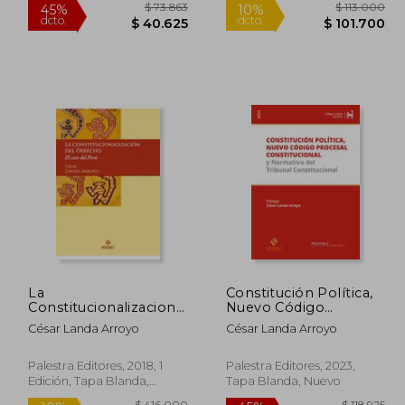
88.347
$ 73.863
45%
10%
dcto.
dcto.
8.591
$ 40.625
La
Constitución Política,
Constitucionalizacion
Nuevo Código
del Derecho: El Caso
Procesal
César Landa Arroyo
César Landa Arroyo
del Peru
Constitucional y
normativa del Tribunal
Constitucional
Palestra Editores, 2018, 1
Palestra Editores, 2023,
(PRIMERA EDICION)
Edición, Tapa Blanda,
Tapa Blanda, Nuevo
Nuevo