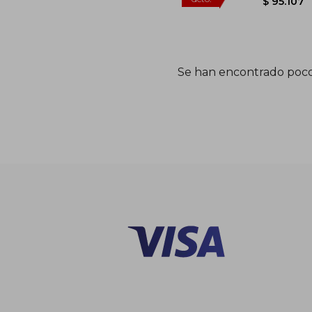
Se han encontrado poco
$ 1
45%
dcto.
$ 9