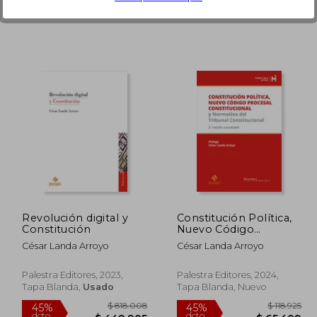
83.299
$ 145.962
45%
45%
dcto.
dcto.
0.814
$ 80.279
Revolución digital y
Constitución Política,
Constitución
Nuevo Código
Procesal
César Landa Arroyo
César Landa Arroyo
Constitucional y
normativa del Tribunal
Constitucional (2da.
Palestra Editores, 2023,
Palestra Editores, 2024,
Edición)
Tapa Blanda,
Usado
Tapa Blanda, Nuevo