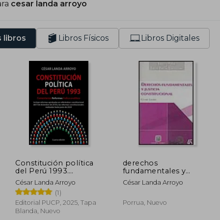
ara
cesar landa arroyo
 libros
Libros Físicos
Libros Digitales
Constitución política
derechos
del Perú 1993.
fundamentales y
Comentarios,
justicia constitucional
César Landa Arroyo
César Landa Arroyo
reformas, índice
(1)
analítico (Cuarta
Edición)
Editorial PUCP, 2025, Tapa
Porrua, Nuevo
Blanda, Nuevo