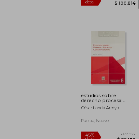
$ 1
45%
dcto.
$ 10
estudios sobre
derecho procesal
constitucional
César Landa Arroyo
Porrua, Nuevo