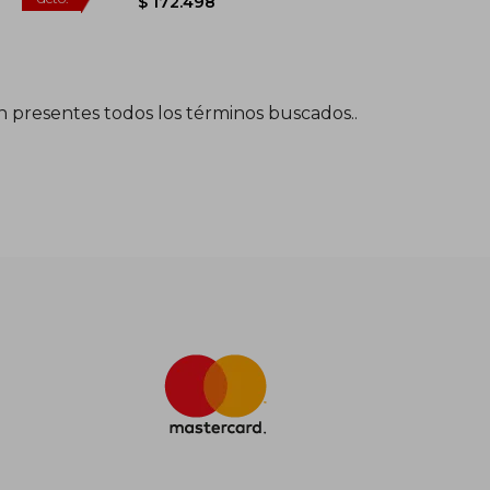
én presentes todos los términos buscados..
$ 118.925
$ 313.632
45%
dcto.
$ 65.409
$ 172.498