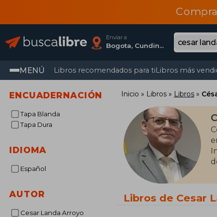
Compra
Enviar a
Bogota, Cundinamarca
MENÚ
Libros recomendados para ti
Libros más vendi
Inicio
Libros
Libros
Cés
ENCUADERNACIÓN
Tapa Blanda
C
Tapa Dura
C
e
IDIOMA
I
d
Español
P
AUTOR
Libros de Cesar 
Cesar Landa Arroyo