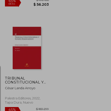
$ 118.925
$ 102.188
45%
dcto.
$ 65.409
$ 56.203
TRIBUNAL
CONSTITUCIONAL Y
ESTADO
César Landa Arroyo
DEMOCRÁTICO. VOL. I
Palestra Editores, 2022,
Tapa Dura, Nuevo