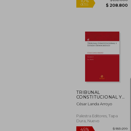
$ 2
10%
dcto.
$ 20
TRIBUNAL
CONSTITUCIONAL Y
ESTADO
César Landa Arroyo
DEMOCRÁTICO. VOL.
II
Palestra Editores, Tapa
Dura, Nuevo