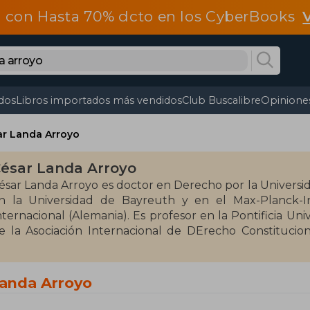
 con Hasta 70% dcto en los CyberBooks
dos
Libros importados más vendidos
Club Buscalibre
Opiniones
ar Landa Arroyo
ésar Landa Arroyo
ésar Landa Arroyo es doctor en Derecho por la Universid
n la Universidad de Bayreuth y en el Max-Planck-I
nternacional (Alemania). Es profesor en la Pontificia Uni
e la Asociación Internacional de DErecho Constitucion
erú.
Landa Arroyo