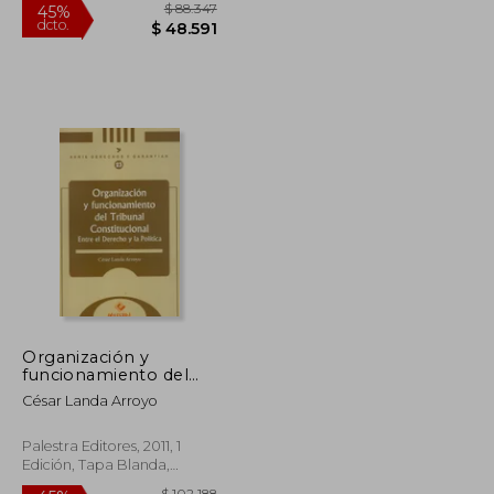
$ 113.000
$ 88.347
45%
dcto.
$ 101.700
$ 48.591
Organización y
funcionamiento del
Tribunal
César Landa Arroyo
Constitucional. Entre
el Derecho y la
Política
Palestra Editores, 2011, 1
Edición, Tapa Blanda,
Nuevo