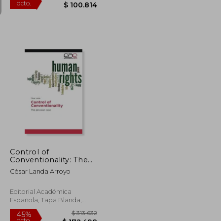
$ 170.424
$ 183.299
45%
dcto.
$ 93.733
$ 100.814
Control of
Conventionality: The
peruvian case
César Landa Arroyo
Editorial Académica
Española, Tapa Blanda,
Nuevo