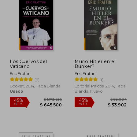
$ 176.882
$ 176.8
45%
45%
dcto.
dcto.
$ 97.285
$ 97.2
Los Cuervos del
Murió Hitler en el
Vaticano
Búnker?
Eric Frattini
Eric Frattini
(3)
(1)
Booket, 2014, Tapa Blanda,
Editorial Paidós, 2014, Tapa
Usado
Blanda, Nuevo