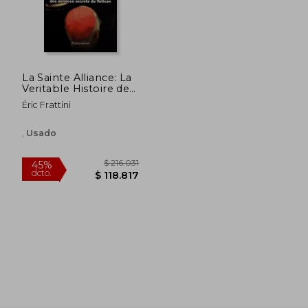
La Sainte Alliance: La
Veritable Histoire des
Services Secrets du
Éric Frattini
Vatican (en Francés)
$ 185.449
$ 218.4
45%
45%
,
Usado
dcto.
dcto.
$ 101.997
$ 120.1