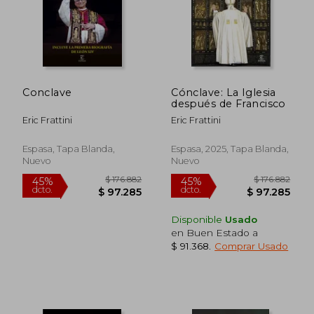
$ 182.959
$ 352.8
45%
45%
dcto.
dcto.
$ 100.627
$ 194.0
Conclave
Cónclave: La Iglesia
después de Francisco
Eric Frattini
Eric Frattini
Espasa, Tapa Blanda,
Espasa, 2025, Tapa Blanda,
Nuevo
Nuevo
Disponible
Usado
en Buen Estado a
$ 91.368
.
Comprar Usado