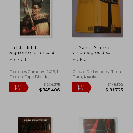
La Isla del día
La Santa Alianza.
Siguiente: Crónica de
Cinco Siglos de
una Travesía por el
Espionaje Vaticano
Eric Frattini
Eric Frattini
Pacífico
Ediciones Cumbres, 2016, 1
Círculo De Lectores,, Tapa
Edición, Tapa Blanda,
Dura,
Usado
Nuevo
$ 155.565
$ 174.
45%
45%
dcto.
dcto.
$ 85.561
$ 96.0