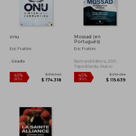
onu
Mossad (en
Portugués)
$ 130.163
$ 152.7
45%
45%
dcto.
dcto.
$ 71.589
$ 84.0
Eric Frattini
Eric Frattini
,
Usado
Bertrand Editora, 2021,
Tapa Blanda, Nuevo