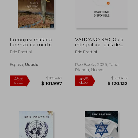
$ 128.967
$ 128.9
45%
45%
dcto.
dcto.
$ 70.932
$ 70.9
la conjura.matar a
VATICANO 360. Guía
lorenzo de medici
integral del país de
los Papas
Eric Frattini
Eric Frattini
Espasa,
Usado
Poe Books, 2026, Tapa
Blanda, Nuevo