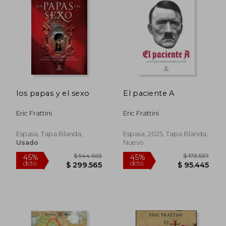
los papas y el sexo
El paciente A
Eric Frattini
Eric Frattini
Espasa, Tapa Blanda,
Espasa, 2025, Tapa Blanda,
Usado
Nuevo
$ 151.015
$ 116.
45%
45%
dcto.
dcto.
$ 83.058
$ 64.1