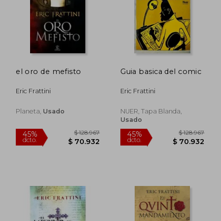
$ 264.375
$ 148.5
45%
45%
dcto.
dcto.
$ 145.406
$ 81.7
el oro de mefisto
Guia basica del comic
Eric Frattini
Eric Frattini
Planeta,
Usado
NUER, Tapa Blanda,
Usado