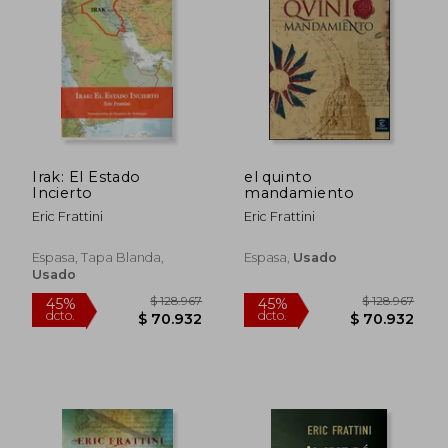
Irak: El Estado
el quinto
Incierto
mandamiento
Eric Frattini
Eric Frattini
Espasa, Tapa Blanda,
Espasa,
Usado
Usado
$ 544.663
$ 173.5
45%
45%
dcto.
dcto.
$ 299.565
$ 95.4