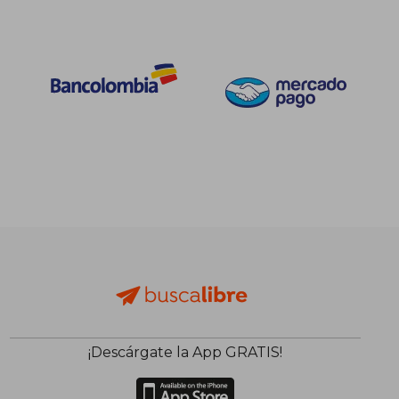
$ 216.031
45%
dcto.
$ 118.817
¡Descárgate la App GRATIS!