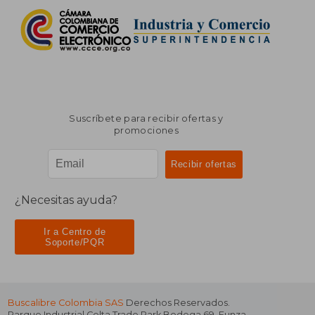
Suscríbete para recibir ofertas y
promociones
¿Necesitas ayuda?
Ir a Centro de
Soporte/PQR
Buscalibre Colombia SAS
Derechos Reservados.
Parque Industrial Celta Trade Park Bodega 69
,
Funza
,