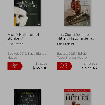
$ 131.358
$ 173.9
45%
45%
dcto.
dcto.
$ 72.247
$ 95.6
Murió Hitler en el
Los Científicos de
Búnker?
Hitler. Historia de la
Ahnenerbe
Eric Frattini
Eric Frattini
Booket, 2016, Tapa Blanda,
Espasa, 2021, 1 Edición,
Nuevo
Tapa Blanda, Nuevo