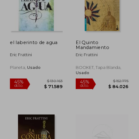
$ 544.364
$ 171.9
45%
45%
dcto.
dcto.
$ 299.400
$ 94.5
el laberinto de agua
El Quinto
Mandamiento
Eric Frattini
Eric Frattini
Planeta,
Usado
BOOKET, Tapa Blanda,
Usado