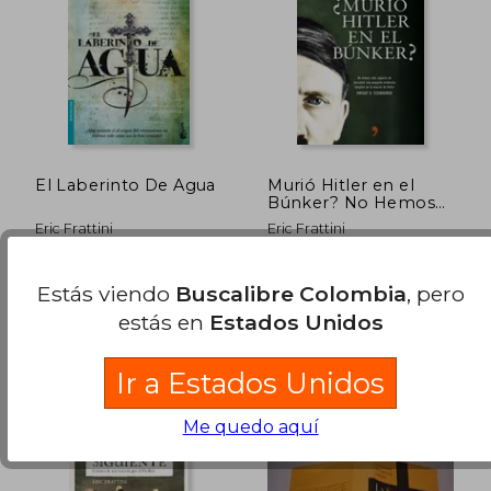
El Laberinto De Agua
Murió Hitler en el
Búnker? No Hemos
Sido Capaces de
Eric Frattini
Eric Frattini
Descubrir una
Pequeña Evidencia
Tangible de la Muerte
Booket, Tapa Blanda,
Temas De Hoy, 2015, Tapa
de Hitler. Dwight d.
Estás viendo
Buscalibre Colombia
, pero
Usado
Blanda,
Usado
Eisenhower (Fuera de
estás en
Estados Unidos
Colección)
Ir a Estados Unidos
$ 128.967
$ 128.9
45%
45%
Me quedo aquí
dcto.
dcto.
$ 70.932
$ 70.9