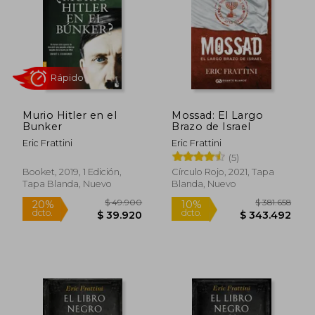
Murio Hitler en el
Mossad: El Largo
Bunker
Brazo de Israel
Eric Frattini
Eric Frattini
Rápido
(5)
Booket, 2019, 1 Edición,
Círculo Rojo, 2021, Tapa
Tapa Blanda, Nuevo
Blanda, Nuevo
$ 49.900
$ 381.6
20%
10%
dcto.
dcto.
$ 39.920
$ 343.4