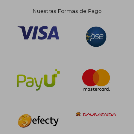
Nuestras Formas de Pago
$ 316.942
$ 210.2
45%
45%
dcto.
dcto.
$ 174.318
$ 115.6