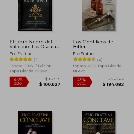
$ 118.906
$ 170.8
45%
45%
dcto.
dcto.
$ 65.398
$ 93.9
El Libro Negro del
Los Cientificos de
Vaticano: Las Oscuras
Hitler
Relaciones Entre la
Eric Frattini
Eric Frattini
cia y la Santa Sede
(3)
(4)
Espasa, 2016, 1ª Edición,
Espasa, 2021, Tapa Blanda,
Tapa Blanda, Nuevo
Nuevo