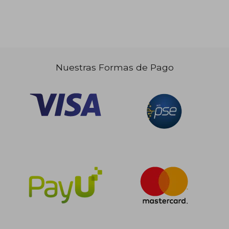
Nuestras Formas de Pago
$ 124.584
$ 124.5
45%
45%
dcto.
dcto.
$ 68.521
$ 68.5