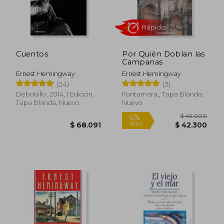
Cuentos
Por Quién Doblan las
Campanas
Ernest Hemingway
Ernest Hemingway
(24)
(3)
Debolsillo, 2014, 1 Edición,
Fontamara,, Tapa Blanda,
Tapa Blanda, Nuevo
Nuevo
$ 25.000
$ 25.0
6%
6%
dcto.
dcto.
$ 23.500
$ 23.5