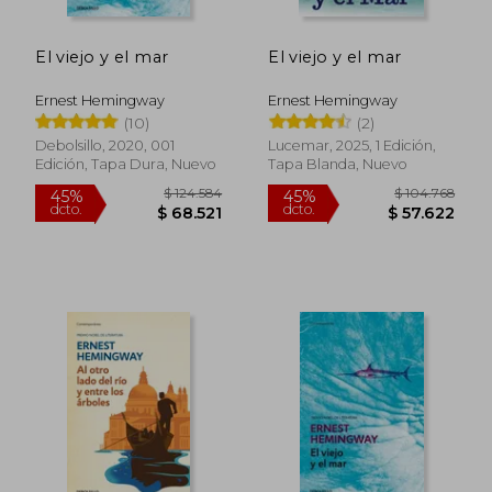
$ 26.000
$ 65.0
6%
50%
dcto.
dcto.
$ 24.440
$ 32.5
El viejo y el mar
El viejo y el mar
Ernest Hemingway
Ernest Hemingway
(10)
(2)
Debolsillo, 2020, 001
Lucemar, 2025, 1 Edición,
Edición, Tapa Dura, Nuevo
Tapa Blanda, Nuevo