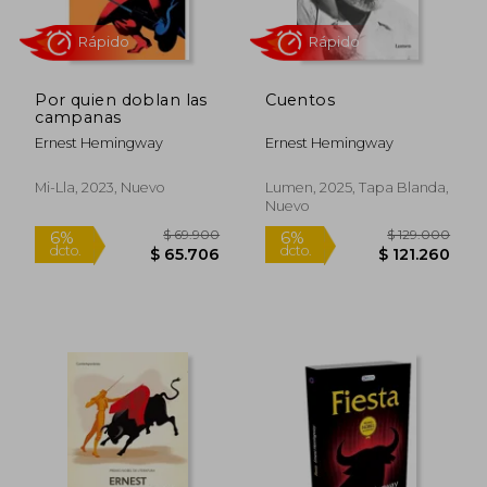
Por quien doblan las
Cuentos
Rápido
campanas
Ernest Hemingway
Ernest Hemingway
Mi-Lla, 2023, Nuevo
Lumen, 2025, Tapa Blanda,
Nuevo
$ 65.000
$ 28.0
6%
6%
dcto.
dcto.
$ 61.100
$ 26.3