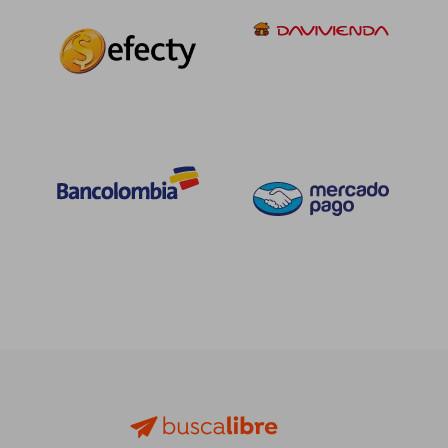
$ 135.940
$ 71.4
45%
45%
dcto.
dcto.
$ 74.767
$ 39.2