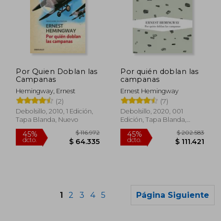
$ 71.132
$ 141.3
45%
45%
dcto.
dcto.
$ 39.123
$ 77.7
Por Quien Doblan las
Por quién doblan las
Campanas
campanas
Hemingway, Ernest
Ernest Hemingway
(2)
(7)
Debolsillo, 2010, 1 Edición,
Debolsillo, 2020, 001
Tapa Blanda, Nuevo
Edición, Tapa Blanda,
Usado
1
2
3
4
5
Página Siguiente