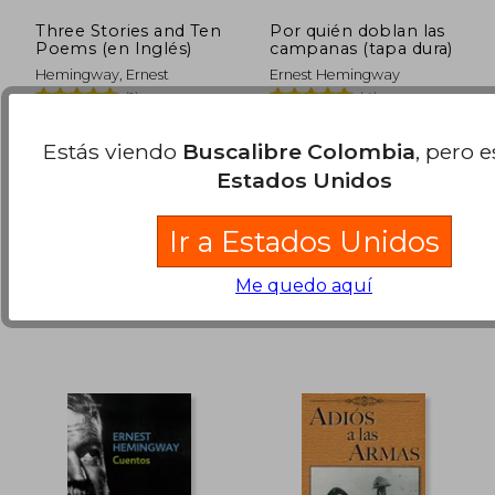
Three Stories and Ten
Por quién doblan las
Poems (en Inglés)
campanas (tapa dura)
Hemingway, Ernest
Ernest Hemingway
(1)
(4)
Clydesdale, 2019, Tapa
Lucemar, 2021, Tapa Dura,
Blanda, Nuevo
Nuevo
Estás viendo
Buscalibre Colombia
, pero 
$ 87.218
$ 96.3
45%
45%
dcto.
dcto.
$ 47.970
$ 53.0
Estados Unidos
Disponible
Usado
Ir a Estados Unidos
en Buen Estado a
$ 49.830
.
Me quedo aquí
Comprar Usado