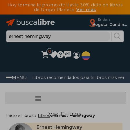
Hoy termina la promo de Hasta 30% dcto en libros
de Grupo Planeta
Ver más
Enviar a
Bogota, Cundinamarca
0
MENÚ
Libros recomendados para ti
Libros más vendi
=
Ver Filtros
Inicio
Libros
Libros
Ernest Hemingway
Ernest Hemingway