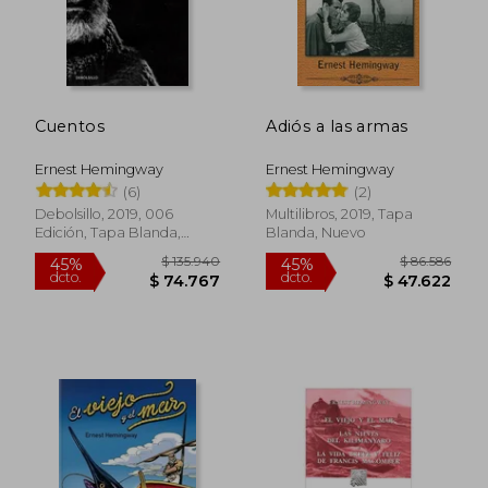
Cuentos
Adiós a las armas
Ernest Hemingway
Ernest Hemingway
(6)
(2)
$ 87.164
$ 116.
45%
45%
dcto.
dcto.
$ 47.940
$ 64.3
Debolsillo, 2019, 006
Multilibros, 2019, Tapa
Edición, Tapa Blanda,
Blanda, Nuevo
Nuevo