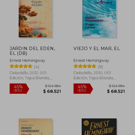
JARDIN DEL EDEN,
VIEJO Y EL MAR, EL
EL (DB)
Ernest Hemingway
Ernest Hemingway
(4)
(8)
Debolsillo, 2012, 001
Debolsillo, 2010, 001
Edición, Tapa Blanda,
Edición, Tapa Blanda,
Nuevo
Nuevo
$ 68.819
$ 112.