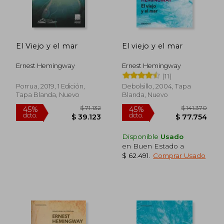
El Viejo y el mar
El viejo y el mar
Ernest Hemingway
Ernest Hemingway
(11)
Porrua, 2019, 1 Edición,
Debolsillo, 2004, Tapa
Tapa Blanda, Nuevo
Blanda, Nuevo
Disponible
Usado
en Buen Estado a
$ 62.491
.
Comprar Usado
$ 87.594
$ 95.1
45%
45%
dcto.
dcto.
$ 48.177
$ 52.3