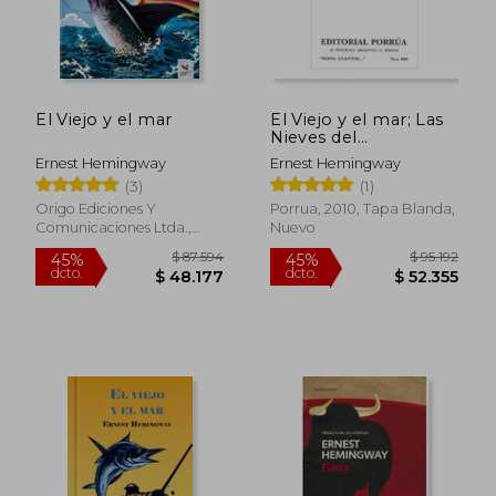
El Viejo y el mar
El Viejo y el mar; Las
Nieves del
Kilimanjaro; La Vida
Ernest Hemingway
Ernest Hemingway
Breve y Feliz de
(3)
(1)
Francis Macomber
Origo Ediciones Y
Porrua, 2010, Tapa Blanda,
Comunicaciones Ltda.,
Nuevo
$ 67.649
$ 122.2
45%
45%
2015, Tapa Dura, Nuevo
dcto.
dcto.
$ 37.207
$ 67.2