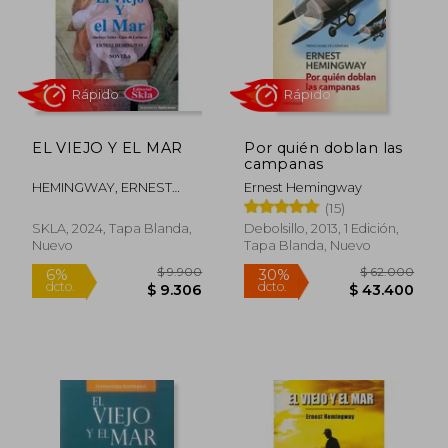
$ 47.000
$ 52.0
30%
30%
dcto.
dcto.
$ 32.900
$ 36.4
EL VIEJO Y EL MAR
Por quién doblan las
campanas
HEMINGWAY, ERNEST
Ernest Hemingway
MILLER
(15)
SKLA, 2024, Tapa Blanda,
Debolsillo, 2013, 1 Edición,
Nuevo
Tapa Blanda, Nuevo
Rápido
Rápido