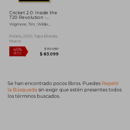
Cricket 2.0: Inside the
T20 Revolution -
Wisden Book of the
Wigmore, Tim ; Wilde,
Year 2020 (en Inglés)
Freddie ; Bhogle, Harsha
Polaris, 2020, Tapa Blanda,
Nuevo
$ 151.089
Se han encontrado pocos libros. Puedes
Repetir
45%
dcto.
$ 83.099
la Búsqueda
sin exigir que estén presentes todos
los términos buscados..