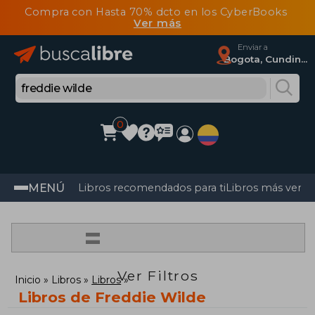
Compra con Hasta 70% dcto en los CyberBooks
Ver más
Enviar a
Bogota, Cundinamarca
0
MENÚ
Libros recomendados para ti
Libros más vendi
=
Ver Filtros
Inicio
Libros
Libros
Libros de Freddie Wilde