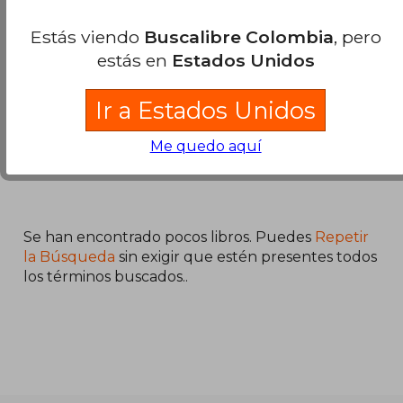
In the Whirlpool of
War (en Inglés)
Estás viendo
Buscalibre Colombia
, pero
Rimbaud, Isabelle ;
estás en
Estados Unidos
Williams, Archibald
Palala Press, Tapa Dura,
Ir a Estados Unidos
Nuevo
Me quedo aquí
Se han encontrado pocos libros. Puedes
Repetir
la Búsqueda
sin exigir que estén presentes todos
los términos buscados..
$ 269.295
45%
dcto.
$ 148.112