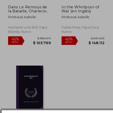
Dans Le Remous de
In the Whirlpool of
la Bataille, Charleroi
War (en Inglés)
Et La Marne, Reims.
Rimbaud, Isabelle
Rimbaud, Isabelle
2e Édition (en
Francés)
Hachette Livre Bnf, Tapa
Palala Press, Tapa Dura,
Blanda, Nuevo
Nuevo
$ 188.670
$ 269.2
45%
45%
dcto.
dcto.
$ 103.769
$ 148.1