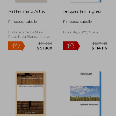
Mi Hermano Arthur
reliques (en Inglés)
Rimbaud, Isabelle
Rimbaud, Isabelle
Los Libros De La Mujer
Bibliolife, 2009, Nuevo
Rota, Tapa Blanda, Nuevo
$ 74.000
$ 207.4
30%
45%
dcto.
dcto.
$ 51.800
$ 114.1