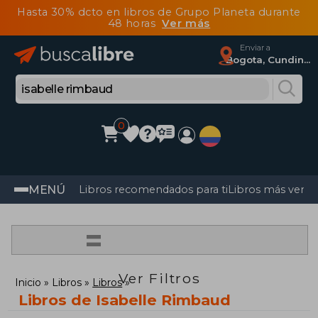
Hasta 30% dcto en libros de Grupo Planeta durante
48 horas
Ver más
Enviar a
Bogota, Cundinamarca
0
MENÚ
Libros recomendados para ti
Libros más vendi
=
Ver Filtros
Inicio
Libros
Libros
Libros de Isabelle Rimbaud