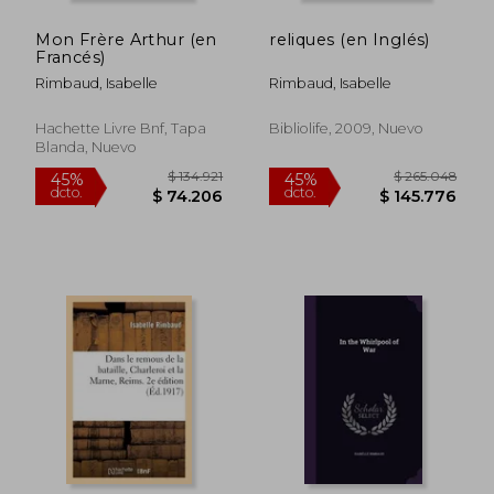
Mon Frère Arthur (en
reliques (en Inglés)
Francés)
Rimbaud, Isabelle
Rimbaud, Isabelle
Hachette Livre Bnf, Tapa
Bibliolife, 2009, Nuevo
Blanda, Nuevo
$ 134.921
$ 265.0
45%
45%
dcto.
dcto.
$ 74.206
$ 145.7