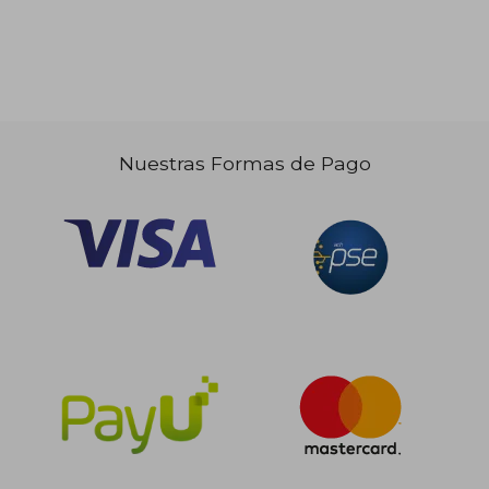
$ 170.905
45%
dcto.
$ 93.998
Nuestras Formas de Pago