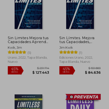
Sin Limites Mejora tus
Sin Límites. Mejora
Capacidades Aprende
tus Capacidades,
mas Rapido y Alcanza
Aprende más Rápido
Kwik, Jim
Jim Kwik
una Vida Excepcional
y Alcanza una Vida
(5)
(1)
Excepcional
Urano, 2022, Tapa Blanda,
Ediciones Urano, 2022,
Nuevo
Tapa Blanda, Nuevo