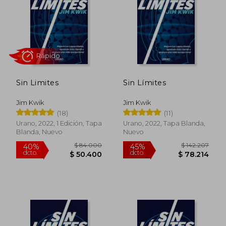
Sin Limites
Sin Límites
Jim Kwik
Jim Kwik
Rápido
(18)
(11)
Urano, 2022, 1 Edición, Tapa
Urano, 2022, Tapa Blanda,
Blanda, Nuevo
Nuevo
$ 84.000
$ 142.2
40%
45%
dcto.
dcto.
$ 50.400
$ 78.2