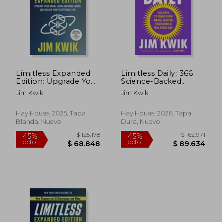
$ 231.714
$ 153.8
45%
45%
dcto.
dcto.
$ 127.443
$ 84.6
Limitless Expanded
Limitless Daily: 366
Edition: Upgrade Your
Science-Backed
Brain, Learn Anything
Insights and Practices
Jim Kwik
Jim Kwik
Faster, and Unlock
to Train Your Brain
Your Exceptional Life
and Master Your Mind
(en Inglés)
(en Inglés)
Hay House, 2025, Tapa
Hay House, 2026, Tapa
Blanda, Nuevo
Dura, Nuevo