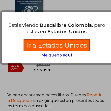
$ 125.178
$ 162.
45%
45%
dcto.
dcto.
$ 68.848
$ 89.6
Estás viendo
Buscalibre Colombia
, pero
estás en
Estados Unidos
Limitless Expanded
Edition. Upgrade Your
Brain, Learn Anything
Ir a Estados Unidos
Jim Kwik
Faster, and Unlock
Your Exceptional Life
Hay House UK Ltd, 2025,
Me quedo aquí
Tapa Blanda, Nuevo
Se han encontrado pocos libros. Puedes
Repetir
la Búsqueda
sin exigir que estén presentes todos
los términos buscados..