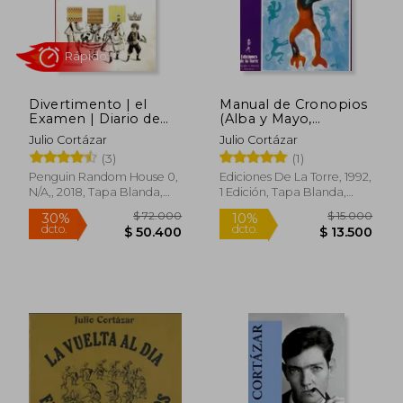
Divertimento | el
Manual de Cronopios
Examen | Diario de
(Alba y Mayo,
Andrés Fava | los
Narrativa)
Julio Cortázar
Julio Cortázar
Premios
$ 92.000
$ 32.0
(3)
(1)
20%
20%
dcto.
dcto.
$ 73.600
$ 25.6
Penguin Random House 0,
Ediciones De La Torre, 1992,
N/A,, 2018, Tapa Blanda,
1 Edición, Tapa Blanda,
Nuevo
Nuevo