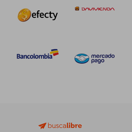
$ 200.847
$ 83.0
45%
45%
dcto.
dcto.
$ 110.466
$ 45.6