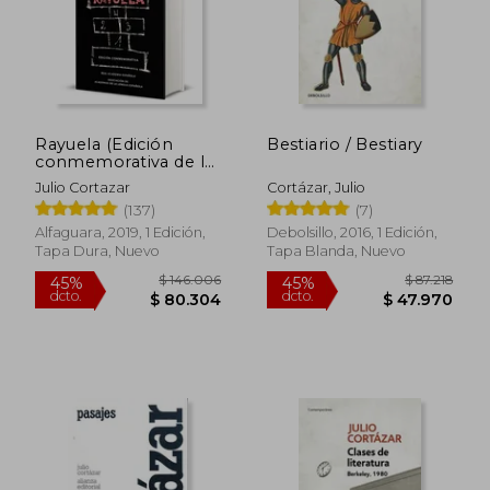
Rayuela (Edición
Bestiario / Bestiary
conmemorativa de la
RAE y la ASALE)
Julio Cortazar
Cortázar, Julio
(137)
(7)
$ 88.000
$ 75.0
30%
40%
Alfaguara, 2019, 1 Edición,
Debolsillo, 2016, 1 Edición,
dcto.
dcto.
$ 61.600
$ 45.0
Tapa Dura, Nuevo
Tapa Blanda, Nuevo