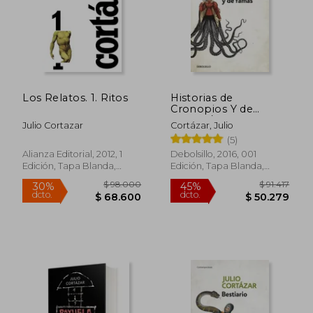
Los Relatos. 1. Ritos
Historias de
Cronopios Y de
$ 78.000
$ 97.0
30%
30%
Famas / Cronopios
dcto.
dcto.
$ 54.600
$ 67.9
Julio Cortazar
Cortázar, Julio
and Famas
(5)
Alianza Editorial, 2012, 1
Debolsillo, 2016, 001
Edición, Tapa Blanda,
Edición, Tapa Blanda,
Nuevo
Nuevo