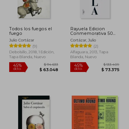
Todos los fuegos el
Rayuela Edicion
fuego
Conmemorativa 50
Aniversario /
Julio Cortázar
Cortázar, Julio
Hopscotch
(9)
(2)
Debolsillo, 2018, 1 Edición,
Alfaguara, 2013, Tapa
Tapa Blanda, Nuevo
Blanda, Nuevo
$ 96.394
$ 164.2
45%
45%
dcto.
dcto.
$ 53.017
$ 90.3