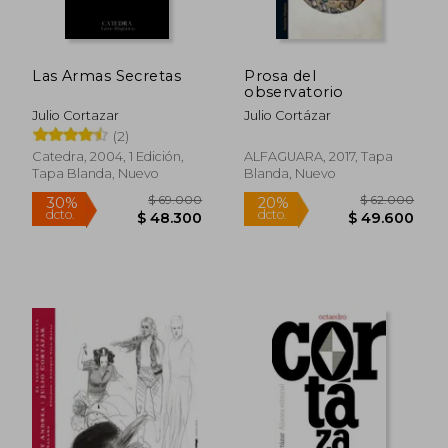
Las Armas Secretas
Prosa del
observatorio
Julio Cortazar
Julio Cortázar
(2)
Catedra, 2004, 1 Edición,
ALFAGUARA, 2017, Tapa
Tapa Blanda, Nuevo
Blanda, Nuevo
Rápido
$ 163.000
$ 97.0
40%
30%
dcto.
dcto.
$ 97.800
$ 67.9