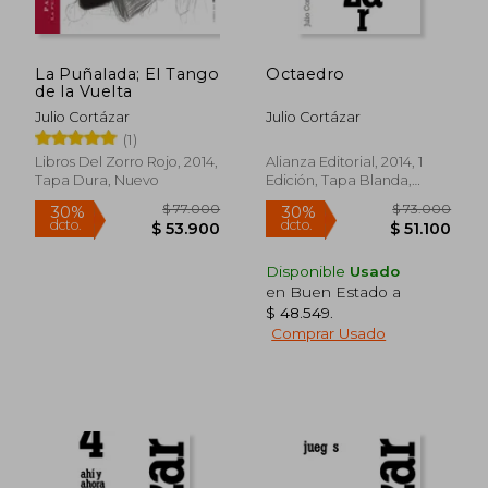
La Puñalada; El Tango
Octaedro
de la Vuelta
Julio Cortázar
Julio Cortázar
(1)
Libros Del Zorro Rojo, 2014,
Alianza Editorial, 2014, 1
Tapa Dura, Nuevo
Edición, Tapa Blanda,
Nuevo
Disponible
Usado
en Buen Estado a
$ 48.549
.
Comprar Usado
$ 69.000
$ 62.0
30%
20%
dcto.
dcto.
$ 48.300
$ 49.6