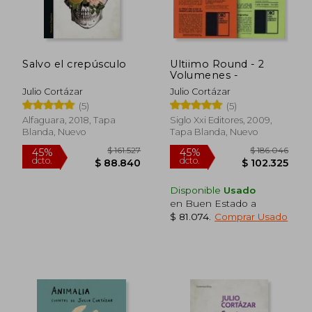
Salvo el crepúsculo
Ultiimo Round - 2
Volumenes -
Julio Cortázar
Julio Cortázar
(5)
(5)
Alfaguara, 2018, Tapa
Siglo Xxi Editores, 2009,
Blanda, Nuevo
Tapa Blanda, Nuevo
Disponible
Usado
en Buen Estado a
$ 81.074
.
Comprar Usado
$ 116.612
$ 106.4
45%
45%
dcto.
dcto.
$ 64.137
$ 58.5