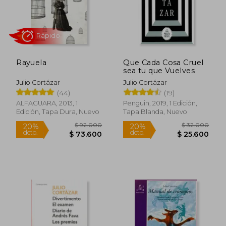
Rayuela
Que Cada Cosa Cruel
$ 109.0
20%
sea tu que Vuelves
dcto.
$ 16.900
$ 87.2
Julio Cortázar
Julio Cortázar
(44)
(19)
ALFAGUARA, 2013, 1
Penguin, 2019, 1 Edición,
Edición, Tapa Dura, Nuevo
Tapa Blanda, Nuevo
Rápido