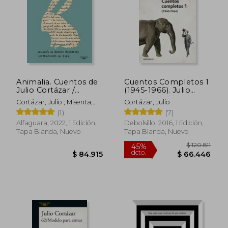
Animalia. Cuentos de
Cuentos Completos 1
Julio Cortázar /
(1945-1966). Julio
Animalia. Short
Cortázar / Complete
Cortázar, Julio ; Misenta,
Cortázar, Julio
Stories by Julio
Short Stories, Book 1,
Isol
(1)
(7)
Cortázar
(1945-1966) Julio
Cortazar
Alfaguara, 2022, 1 Edición,
Debolsillo, 2016, 1 Edición,
Tapa Blanda, Nuevo
Tapa Blanda, Nuevo
$ 114.633
$ 133.4