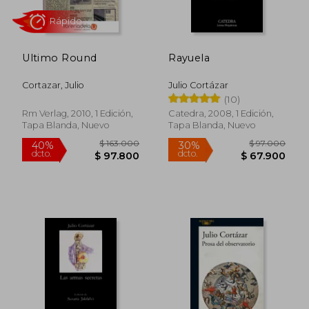
Ultimo Round
Rayuela
Cortazar, Julio
Julio Cortázar
Rápido
(10)
Rm Verlag, 2010, 1 Edición,
Catedra, 2008, 1 Edición,
Tapa Blanda, Nuevo
Tapa Blanda, Nuevo
$ 65.000
$ 92.0
30%
20%
dcto.
dcto.
$ 45.500
$ 73.6