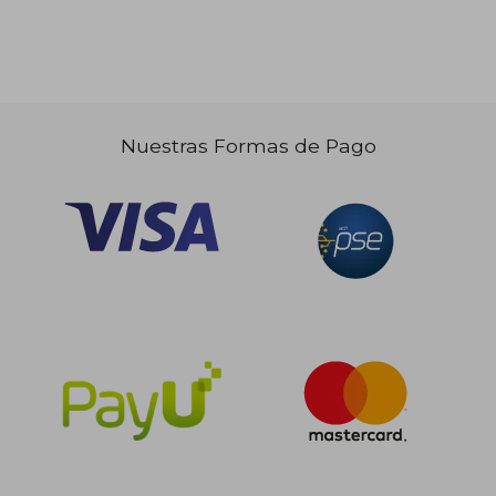
Nuestras Formas de Pago
$ 120.
45%
dcto.
$ 84.915
$ 66.4