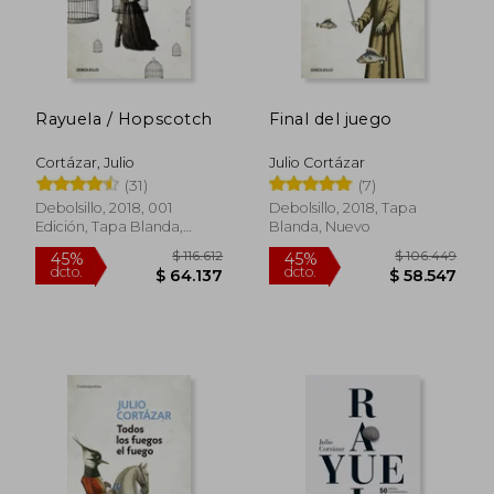
Rayuela / Hopscotch
Final del juego
Cortázar, Julio
Julio Cortázar
(31)
(7)
Debolsillo, 2018, 001
Debolsillo, 2018, Tapa
Edición, Tapa Blanda,
Blanda, Nuevo
Nuevo
$ 97.000
$ 124.5
30%
45%
dcto.
dcto.
$ 67.900
$ 68.5