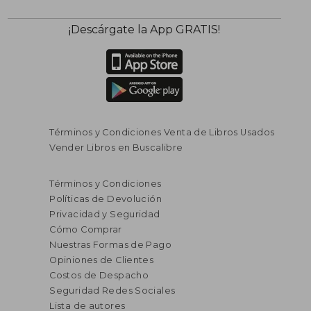
¡Descárgate la App GRATIS!
Términos y Condiciones Venta de Libros Usados
Vender Libros en Buscalibre
$ 186.944
$ 141.3
45%
45%
Términos y Condiciones
dcto.
dcto.
$ 102.819
$ 77.7
Políticas de Devolución
Privacidad y Seguridad
Cómo Comprar
Nuestras Formas de Pago
Opiniones de Clientes
Costos de Despacho
Seguridad Redes Sociales
Lista de autores