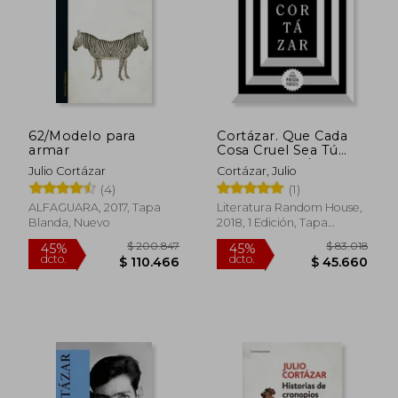
45%
45%
dcto.
dcto.
$ 63.048
$ 73.3
62/Modelo para
Cortázar. Que Cada
armar
Cosa Cruel Sea Tú
Que Vuelves / May
Julio Cortázar
Cortázar, Julio
You Return to My Life
(4)
(1)
with Every Misfortune
ALFAGUARA, 2017, Tapa
Literatura Random House,
Blanda, Nuevo
2018, 1 Edición, Tapa
Blanda, Nuevo