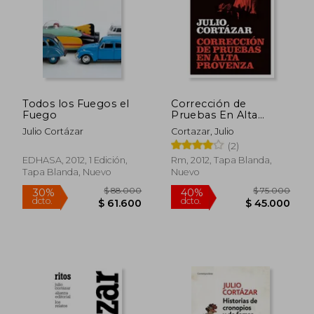
$ 77.000
$ 73.0
30%
30%
dcto.
dcto.
$ 53.900
$ 51.1
Todos los Fuegos el
Corrección de
Fuego
Pruebas En Alta
Provenza:
Julio Cortázar
Cortazar, Julio
Proofreading of
(2)
Haute Provence,
Spanish Edition (en
EDHASA, 2012, 1 Edición,
Rm, 2012, Tapa Blanda,
Inglés)
Tapa Blanda, Nuevo
Nuevo