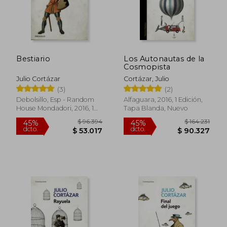
Bestiario
Los Autonautas de la
Cosmopista
Julio Cortázar
Cortázar, Julio
(3)
(2)
Debolsillo, Esp - Random
Alfaguara, 2016, 1 Edición,
House Mondadori, 2016, 1
Tapa Blanda, Nuevo
Edición, Tapa Blanda,
Nuevo
$ 146.006
$ 87.2
45%
45%
dcto.
dcto.
$ 80.304
$ 47.9