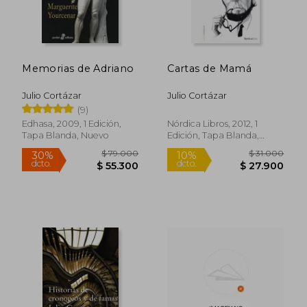
Rápido
Memorias de Adriano
Cartas de Mamá
Julio Cortázar
Julio Cortázar
(9)
Edhasa, 2009, 1 Edición,
Nórdica Libros, 2012, 1
Tapa Blanda, Nuevo
Edición, Tapa Blanda,
Nuevo
$ 163.000
$ 92.0
40%
20%
dcto.
dcto.
$ 97.800
$ 73.6