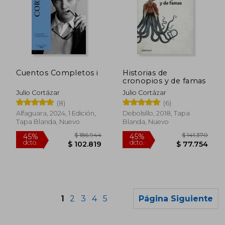
$ 161.527
$ 186.0
45%
45%
dcto.
dcto.
$ 88.840
$ 102.3
Cuentos Completos i
Historias de
cronopios y de famas
Julio Cortázar
Julio Cortázar
(8)
(6)
Alfaguara, 2024, 1 Edición,
Debolsillo, 2018, Tapa
Tapa Blanda, Nuevo
Blanda, Nuevo
1
2
3
4
5
Página Siguiente