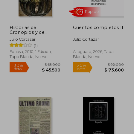
Historias de
Cuentos completos II
Cronopios y de
Famas
Julio Cortázar
Julio Cortázar
(1)
Edhasa, 2010, 1 Edición,
Alfaguara, 2026, Tapa
Tapa Blanda, Nuevo
Blanda, Nuevo
$ 79.000
$ 31.0
30%
10%
dcto.
dcto.
$ 55.300
$ 27.9