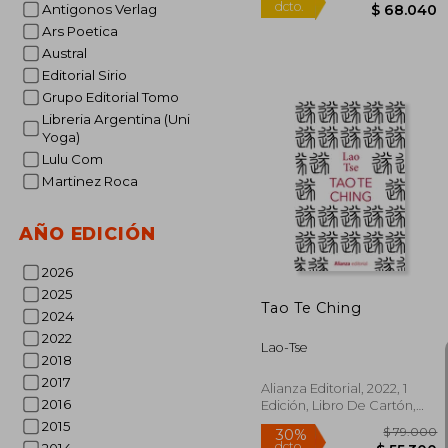
Antigonos Verlag
Ars Poetica
Austral
Editorial Sirio
Grupo Editorial Tomo
Libreria Argentina (Uni
Yoga)
Lulu Com
Martinez Roca
$ 
10%
dcto.
$ 6
AÑO EDICIÓN
2026
2025
Tao Te Ching
2024
2022
Lao-Tse
2018
2017
Alianza Editorial, 2022, 1
2016
Edición, Libro De Cartón,
Nuevo
2015