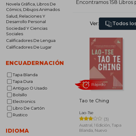
Encontramos 158 Libros 
Novela Gráfica, Libros De
Cómics, Dibujos Animados
Salud, Relaciones Y
Desarrollo Personal
Ver:
Todos los
Sociedad Y Ciencias
Sociales
Calificadores De Lengua
Calificadores De Lugar
ENCUADERNACIÓN
Tapa Blanda
Tapa Dura
Antiguo O Usado
Bolsillo
Tao te Ching
Electronics
Libro De Cartón
Rápido
Lao-Tse
Rustico
(3)
Austral, 1 Edición, Tapa
IDIOMA
Blanda, Nuevo