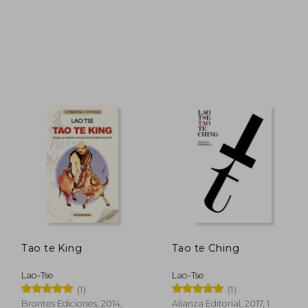
116.943
$ 86.586
45%
45%
dcto.
dcto.
4.319
$ 47.622
Tao te King
Tao te Ching
Lao-Tse
Lao-Tse
(1)
(1)
Brontes Ediciones, 2014,
Alianza Editorial, 2017, 1