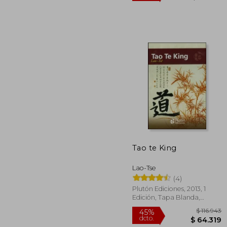
$
45%
dcto.
$ 5
Tao te King
Lao-Tse
(4)
Plutón Ediciones, 2013, 1
Edición, Tapa Blanda,
Nuevo