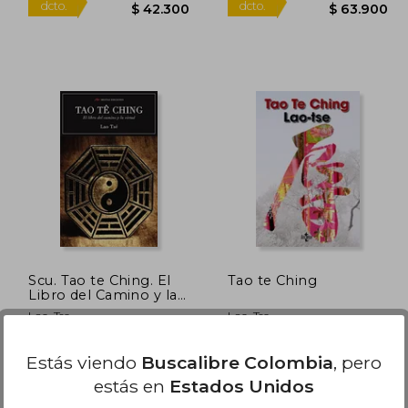
75.600
$ 47.000
10%
10%
dcto.
dcto.
8.040
$ 42.300
Scu. Tao te Ching. El
Tao te Ching
Libro del Camino y la
Virtud
Lao-Tse
Lao-Tse
(8)
Mestas Ediciones, 2015, 1
Tecnos, 2012, 3 Edición, Tapa
Estás viendo
Buscalibre Colombia
, pero
Edición, Tapa Blanda,
Blanda, Nuevo
estás en
Estados Unidos
Nuevo