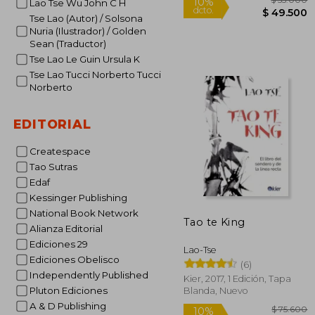
Lao Tse Wu John C H
Tse Lao (Autor) / Solsona
Nuria (Ilustrador) / Golden
Sean (Traductor)
Tse Lao Le Guin Ursula K
Tse Lao Tucci Norberto Tucci
Norberto
$ 
10%
dcto.
$ 4
EDITORIAL
Createspace
Tao Sutras
Edaf
Kessinger Publishing
National Book Network
Tao te King
Alianza Editorial
Ediciones 29
Lao-Tse
Ediciones Obelisco
(6)
Independently Published
Kier, 2017, 1 Edición, Tapa
Pluton Ediciones
Blanda, Nuevo
A & D Publishing