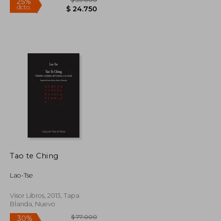
$ 35.000
$ 33.000
25%
dcto.
$ 31.500
$ 24.750
Tao te Ching
Lao-Tse
Visor Libros, 2013, Tapa
Blanda, Nuevo