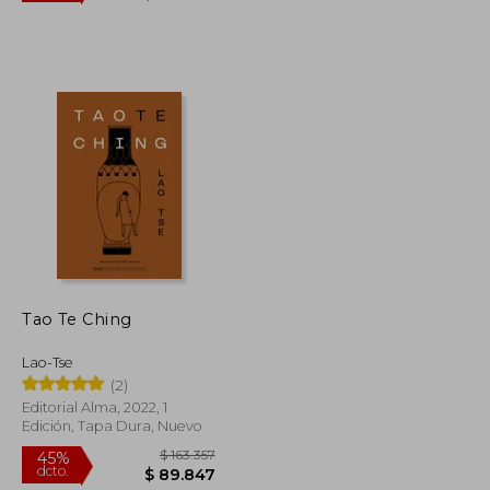
$ 63.267
$ 120.141
45%
dcto.
$ 34.797
$ 66.077
Tao Te Ching
Lao-Tse
(2)
Editorial Alma, 2022, 1
Edición, Tapa Dura, Nuevo