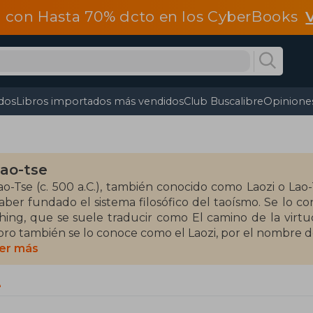
 con Hasta 70% dcto en los CyberBooks
dos
Libros importados más vendidos
Club Buscalibre
Opiniones
ao-tse
ao-Tse (c. 500 a.C.), también conocido como Laozi o Lao-
aber fundado el sistema filosófico del taoísmo. Se lo c
hing, que se suele traducir como El camino de la virtud 
ibro también se lo conoce como el Laozi, por el nombre d
er más
l nombre de Lao-Tse no es un nombre real, sino un título
aestro»
e