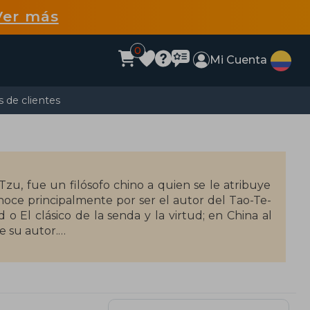
Ver más
0
Mi Cuenta
 de clientes
Tzu, fue un filósofo chino a quien se le atribuye
onoce principalmente por ser el autor del Tao-Te-
o El clásico de la senda y la virtud; en China al
e su autor.
 honorífico que significa «viejo hombre» o «viejo