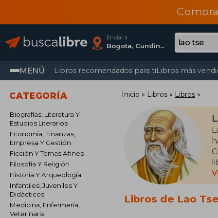
Compra
Enviar a
Bogota, Cundinamarca
MENÚ
Libros recomendados para ti
Libros más vendi
Inicio
Libros
Libros
CATEGORÍA
Biografías, Literatura Y
L
Estudios Literarios
L
Economía, Finanzas,
h
Empresa Y Gestión
C
Ficción Y Temas Afines
l
Filosofía Y Religión
V
Historia Y Arqueología
E
Infantiles, Juveniles Y
m
Didácticos
Libros de Lao Ts
Medicina, Enfermería,
Veterinaria