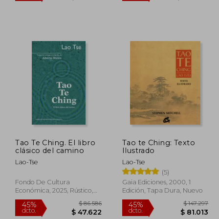
 95.192
$ 122.891
45%
45%
dcto.
dcto.
2.355
$ 67.590
Tao Te Ching. El libro
Tao te Ching: Texto
clásico del camino
Ilustrado
Lao-Tse
Lao-Tse
(5)
Fondo De Cultura
Gaia Ediciones, 2000, 1
Económica, 2025, Rústico,
Edición, Tapa Dura, Nuevo
Nuevo