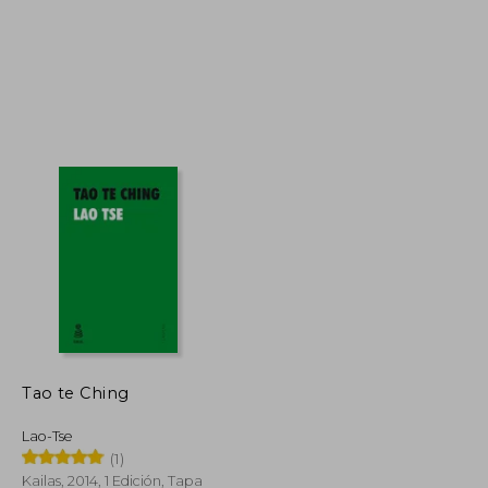
$ 147.297
$ 163.357
45%
dcto.
$ 81.013
$ 89.847
Tao te Ching
Lao-Tse
(1)
Kailas, 2014, 1 Edición, Tapa