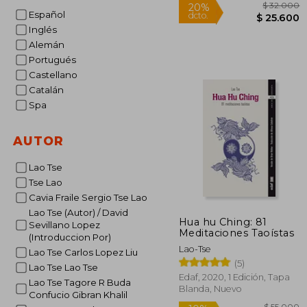
Español
Inglés
Alemán
Portugués
$ 
Castellano
20%
dcto.
$ 2
Catalán
Spa
AUTOR
Lao Tse
Tse Lao
Cavia Fraile Sergio Tse Lao
Lao Tse (Autor) / David
Hua hu Ching: 81
Sevillano Lopez
Meditaciones Taoístas
(Introduccion Por)
Lao-Tse
Lao Tse Carlos Lopez Liu
(5)
Lao Tse Lao Tse
Edaf, 2020, 1 Edición, Tapa
Lao Tse Tagore R Buda
Blanda, Nuevo
Confucio Gibran Khalil