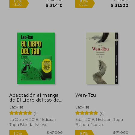
55.000
$ 34.900
10%
10%
dcto.
dcto.
9.500
$ 31.410
Adaptación al manga
Wen-Tzu
de El Libro del tao de
Lao-tse
Lao-Tse
Lao-Tse
(1)
(6)
La Otra H, 2018, 1 Edición,
Edaf, 2019, 1 Edición, Tapa
Tapa Blanda, Nuevo
Blanda, Nuevo