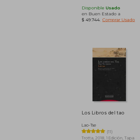
Disponible
Usado
en Buen Estado a
$ 49.744
.
Comprar Usado
$ 
45%
dcto.
$ 6
Los Libros del tao
Lao-Tse
(11)
Trotta, 2018, 1 Edición, Tapa