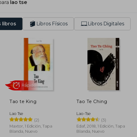
para
lao tse
 libros
Libros Físicos
Libros Digitales
Tao te King
Tao Te Ching
Rápido
Lao Tse
Lao-Tse
(2)
(3)
Maxtor, 1 Edición, Tapa
Edaf, 2018, 1 Edición, Tapa
Blanda, Nuevo
Blanda, Nuevo