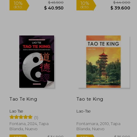
32.000
$ 45.500
10%
10%
dcto.
dcto.
5.600
$ 40.950
Tao Te King
Tao te King
Lao Tse
Lao-Tse
(1)
Fontana, 2024, Tapa
Fontamara, 2010, Tapa
Blanda, Nuevo
Blanda, Nuevo