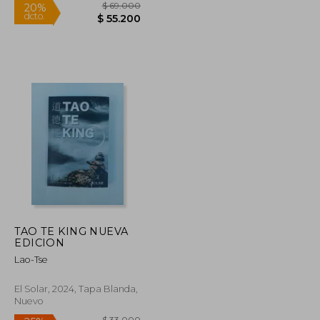
$ 44.000
$ 69.000
20%
dcto.
$ 39.600
$ 55.200
TAO TE KING NUEVA
EDICION
Lao-Tse
El Solar, 2024, Tapa Blanda,
Nuevo