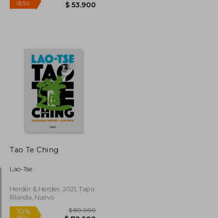
$ 71.000
$ 77.000
30%
dcto.
$ 63.900
$ 53.900
Tao Te Ching
Lao-Tse
Herder & Herder, 2021, Tapa
Blanda, Nuevo