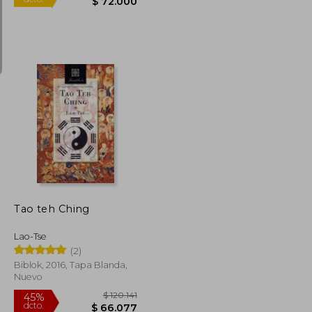
$ 105.000
$ 80.000
10%
dcto.
$ 73.500
$ 72.000
Tao teh Ching
Lao-Tse
(2)
Biblok, 2016, Tapa Blanda,
Nuevo