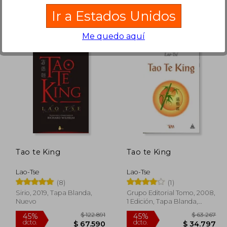
Ir a Estados Unidos
Me quedo aquí
79.000
$ 94.401
45%
30%
dcto.
dcto.
5.300
$ 51.920
Tao te King
Tao te King
Lao-Tse
Lao-Tse
(8)
(1)
Sirio, 2019, Tapa Blanda,
Grupo Editorial Tomo, 2008,
Nuevo
1 Edición, Tapa Blanda,
Nuevo