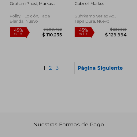
Graham Priest; Markus
Gabriel, Markus
Gabriel
Polity, 1 Edición, Tapa
Suhrkamp Verlag Ag,,
Blanda, Nuevo
Tapa Dura, Nuevo
1
2
3
Página Siguiente
Nuestras Formas de Pago
$ 261.653
$ 184.1
45%
45%
dcto.
dcto.
$ 143.909
$ 101.2