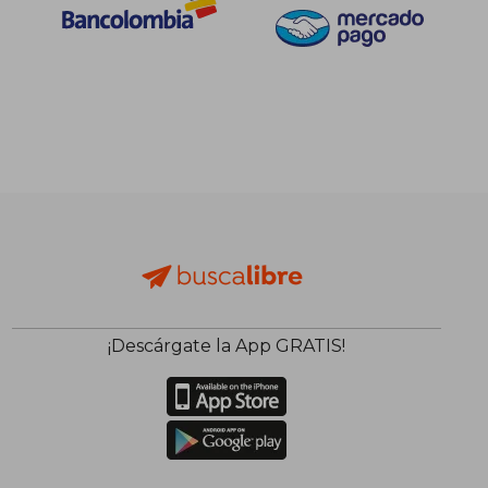
$ 147.686
$ 213.6
45%
45%
dcto.
dcto.
$ 81.227
$ 117.5
¡Descárgate la App GRATIS!