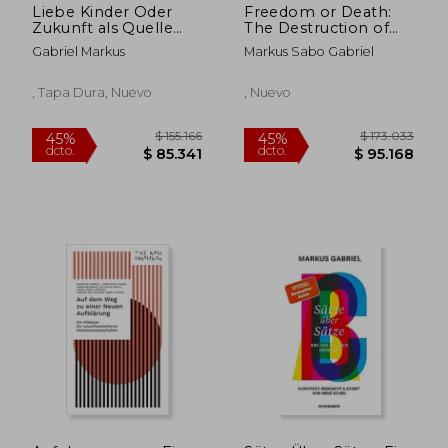
Liebe Kinder Oder
Freedom or Death:
Zukunft als Quelle
The Destruction of
der Verantwortung:
the Patriot
Gabriel Markus
Markus Sabo Gabriel
»Einer der
Movement (en
Wichtigsten
Inglés)
Deutschen
, Tapa Dura, Nuevo
, Nuevo
Philosophen der
Gegenwart. «
Süddeutsche Zeitung
(Briefe an die
Kommenden
Generationen) (en
Alemán)
$ 925.024
$ 165.
45%
45%
dcto.
dcto.
$ 508.763
$ 91.2