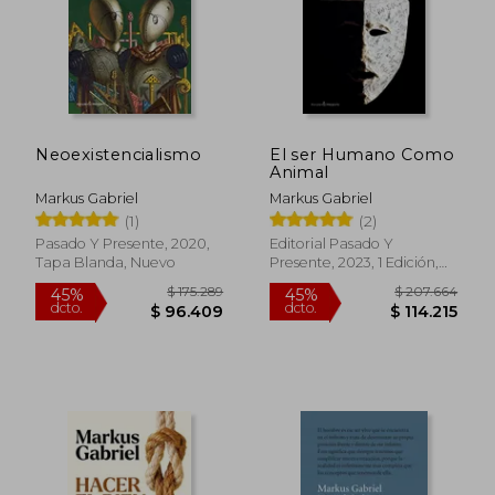
$ 201.587
$ 177.
45%
45%
dcto.
dcto.
$ 110.873
$ 97.5
Neoexistencialismo
El ser Humano Como
Animal
Markus Gabriel
Markus Gabriel
(1)
(2)
Pasado Y Presente, 2020,
Editorial Pasado Y
Tapa Blanda, Nuevo
Presente, 2023, 1 Edición,
Tapa Blanda, Nuevo