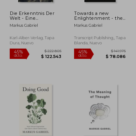
Die Erkenntnis Der
Towards a new
$ 144.109
$ 155.0
45%
45%
Welt - Eine
Enlightenment - the
dcto.
dcto.
$ 79.260
$ 85.2
Einfuhrung in Die
Case for Future-
Markus Gabriel
Markus Gabriel
Erkenntnistheorie
Oriented Humanities
(en Alemán)
(The new Institute.
Interventions) (en
Karl-Alber-Verlag, Tapa
Transcript Publishing,, Tapa
Inglés)
Dura, Nuevo
Blanda, Nuevo