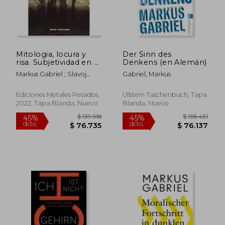
Mitologia, locura y
Der Sinn des
risa. Subjetividad en el
Denkens (en Alemán)
idealismo alemán
Markus Gabriel ; Slavoj
Gabriel, Markus
Zizek
Ediciones Metales Pesados,
Ullstein Taschenbuch, Tapa
2022, Tapa Blanda, Nuevo
Blanda, Nuevo
$ 120.099
$ 225.9
45%
45%
dcto.
dcto.
$ 66.055
$ 124.2