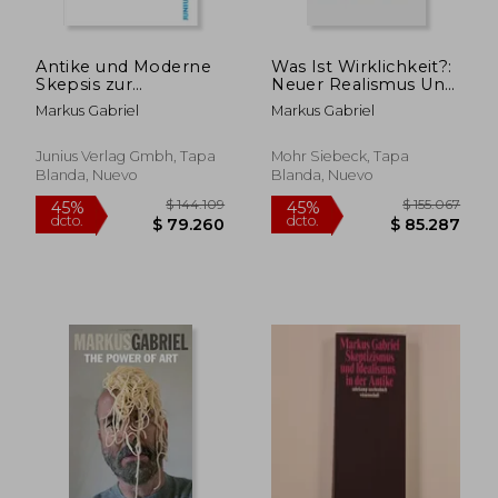
Antike und Moderne
Was Ist Wirklichkeit?:
Skepsis zur
Neuer Realismus Und
Einführung (en
Hermeneutische
Markus Gabriel
Markus Gabriel
Alemán)
Theologie (en
Alemán)
Junius Verlag Gmbh, Tapa
Mohr Siebeck, Tapa
Blanda, Nuevo
Blanda, Nuevo