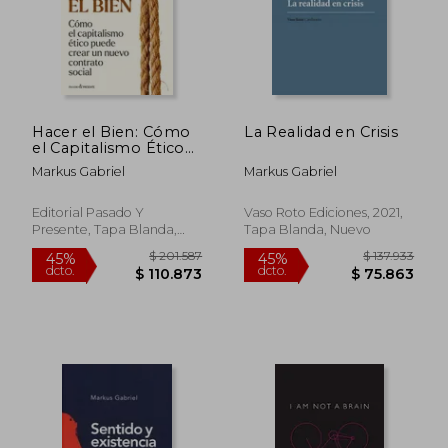
$ 175.289
$ 207.6
45%
45%
dcto.
dcto.
$ 96.409
$ 114.2
Hacer el Bien: Cómo
La Realidad en Crisis
el Capitalismo Ético
Puede Crear un
Markus Gabriel
Markus Gabriel
Nuevo Contrato
Social
Editorial Pasado Y
Vaso Roto Ediciones, 2021,
Presente, Tapa Blanda,
Tapa Blanda, Nuevo
Nuevo