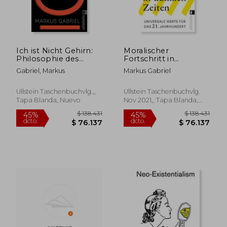
Ich ist Nicht Gehirn:
Moralischer
Philosophie des
Fortschritt in
Geistes für das 21.
Dunklen Zeiten (en
Gabriel, Markus
Markus Gabriel
Jahrhundert (en
Alemán)
Alemán)
Ullstein Taschenbuchvlg.,,
Ullstein Taschenbuchvlg.
Tapa Blanda, Nuevo
Nov 2021,, Tapa Blanda,
Nuevo
$ 139.518
$ 138.4
45%
45%
dcto.
dcto.
$ 76.735
$ 76.1