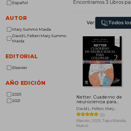
Encontramos 3 Libros pa
Español
AUTOR
Ver:
Todos los
Mary Summo Maida
David L Felten Mary Summo
Maida
EDITORIAL
Elsevier
AÑO EDICIÓN
2025
Netter. Cuaderno de
2021
neurociencia para
colorear (2da ed)
David L. Felten, Mary
Summo Maida
(2)
Elsevier, 2025, Tapa Blanda,
Nuevo