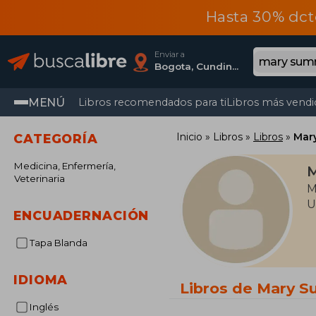
Hasta 30% dct
Enviar a
Bogota, Cundinamarca
MENÚ
Libros recomendados para ti
Libros más vendi
Inicio
Libros
Libros
Mar
CATEGORÍA
Medicina, Enfermería,
Veterinaria
M
U
ENCUADERNACIÓN
Tapa Blanda
IDIOMA
Libros de Mary 
Inglés