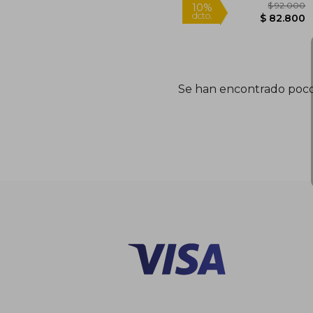
$ 
10%
dcto.
Se han encontrado poco
$ 8