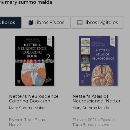
ra
mary summo maida
 libros
Libros Físicos
Libros Digitales
Netter's Neuroscience
Netter's Atlas of
Coloring Book (en
Neuroscience (Netter
Inglés)
Basic Science) (en
Mary Summo Maida
Mary Summo Maida
Inglés)
Elsevier, Tapa Blanda,
Elsevier, 2021, 4 Edición,
Nuevo
Tapa Blanda, Nuevo