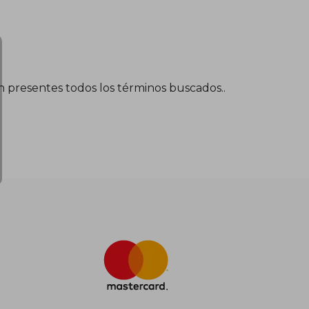
$ 459.305
én presentes todos los términos buscados..
$ 252.618