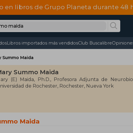
o en libros de Grupo Planeta durante 48
dos
Libros importados más vendidos
Club Buscalibre
Opiniones
y Summo Maida
Mary Summo Maida
ary (E) Maida, Ph.D., Profesora Adjunta de Neurobi
niversidad de Rochester, Rochester, Nueva York
Summo Maida