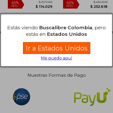
Estás viendo
Buscalibre Colombia
, pero
92.000
$ 207.325
45%
45%
dcto.
dcto.
s libros. Puedes
Repetir la Búsqueda
sin exigir que est
2.800
$ 114.029
estás en
Estados Unidos
Ir a Estados Unidos
Me quedo aquí
Nuestras Formas de Pago