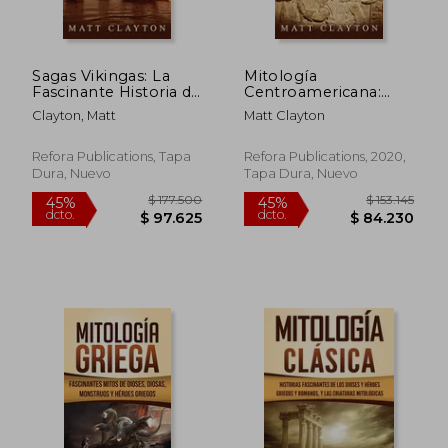
Sagas Vikingas: La
Mitología
Fascinante Historia de
Centroamericana:
Ragnar Lodbrok, Ivar
Mitos Fascinantes
Clayton, Matt
Matt Clayton
el Deshuesado,
Sobre Dioses, Diosas
Ladgerda y Otros, en
y Criaturas
su Contexto Histórico
Legendarias del
Refora Publications, Tapa
Refora Publications, 2020,
México Antiguo y de
Dura, Nuevo
Tapa Dura, Nuevo
Centroamérica
$ 172.629
$ 235.8
45%
45%
dcto.
dcto.
$ 94.946
$ 129.7