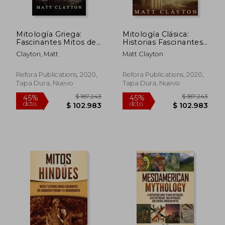
Mitología Griega:
Mitología Clásica:
Fascinantes Mitos de
Historias Fascinantes
Dioses, Diosas,
de los Dioses y
Clayton, Matt
Matt Clayton
Monstruos y Héroes
Héroes Griegos y
Griegos
Romanos, y las
Criaturas Mitológicas
Refora Publications, 2020,
Refora Publications, 2020,
Tapa Dura, Nuevo
Tapa Dura, Nuevo
$ 177.500
$ 153.
45%
45%
dcto.
dcto.
$ 97.625
$ 84.2