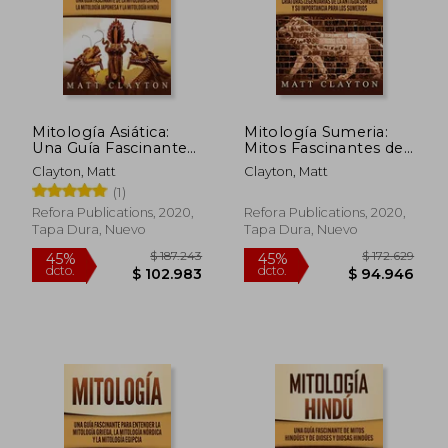
Mitología Asiática:
Mitología Sumeria:
Una Guía Fascinante
Mitos Fascinantes de
de la Mitología China,
los Dioses, Diosas y
Clayton, Matt
Clayton, Matt
la Mitología Japonesa
Criaturas Legendarias
(1)
y la Mitología Hindú
de la Antigua Sumeria
y su Importancia Para
Refora Publications, 2020,
Refora Publications, 2020,
los Sumerios
Tapa Dura, Nuevo
Tapa Dura, Nuevo
$ 187.243
$ 172.6
45%
45%