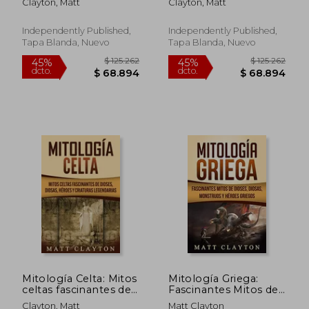
Clayton, Matt
Clayton, Matt
mitos sobre los
dioses, diosas y
dioses, diosas, héroes
criaturas legendarias
y monstruos griegos
Independently Published,
Independently Published,
Tapa Blanda, Nuevo
Tapa Blanda, Nuevo
$ 173.385
$ 187.2
45%
45%
dcto.
dcto.
$ 95.362
$ 102.9
Mitología Celta: Mitos
Mitología Griega:
celtas fascinantes de
Fascinantes Mitos de
dioses, diosas, héroes
Dioses, Diosas,
Clayton, Matt
Matt Clayton