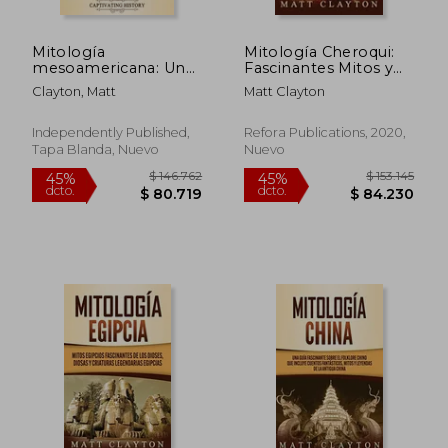
Mitología
Mitología Cheroqui:
mesoamericana: Una
Fascinantes Mitos y
guía fascinante de la
Leyendas de una
Clayton, Matt
Matt Clayton
mitología maya, la
Tribu de Nativos
mitología azteca, la
Americanos
mitología inca y los
Independently Published,
Refora Publications, 2020,
mitos
Tapa Blanda, Nuevo
Nuevo
centroamericanos
$ 125.262
$ 144.6
45%
45%
dcto.
dcto.
$ 68.894
$ 79.5