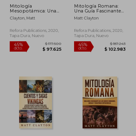
Mitología
Mitología Romana:
$ 177.500
$ 177.5
45%
45%
Mesopotámica: Una
Una Guía Fascinante
dcto.
dcto.
$ 97.625
$ 97.6
Guía Fascinante de
de los Dioses
Clayton, Matt
Matt Clayton
Mitos del Oriente
Romanos, Diosas y
Próximo
Criaturas Mitológicas
Refora Publications, 2020,
Refora Publications, 2020,
Tapa Dura, Nuevo
Tapa Dura, Nuevo