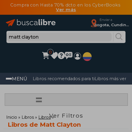
Compra con Hasta 70% dcto en los CyberBooks
Ver más
Enviar a
Bogota, Cundinamarca
0
MENÚ
Libros recomendados para ti
Libros más vendi
=
Ver Filtros
Inicio
Libros
Libros
Libros de Matt Clayton