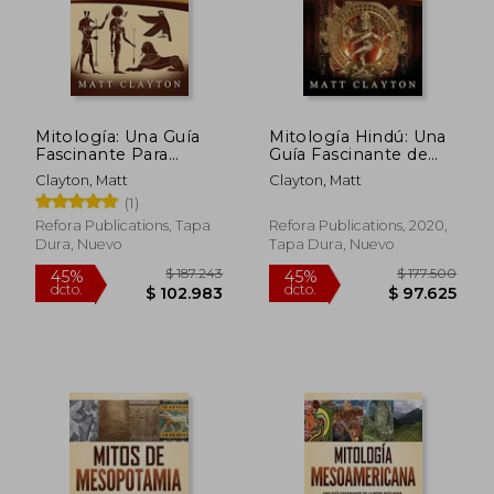
dcto.
dcto.
$ 102.983
$ 94.9
Mitología: Una Guía
Mitología Hindú: Una
Fascinante Para
Guía Fascinante de
Entender la Mitología
Mitos Hindúes y de
Clayton, Matt
Clayton, Matt
Griega, la Mitología
Dioses y Diosas
(1)
Nórdica y la Mitología
Hindúes
Egipcia
Refora Publications, Tapa
Refora Publications, 2020,
Dura, Nuevo
Tapa Dura, Nuevo