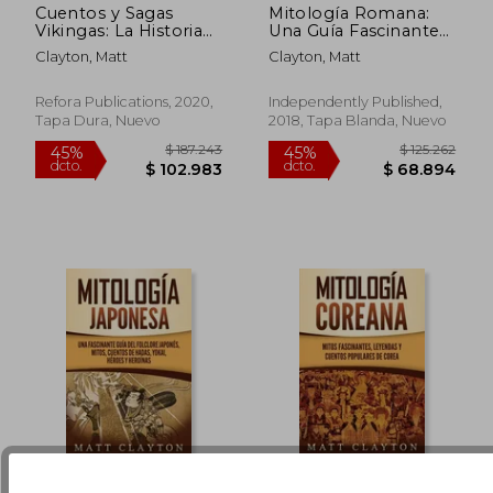
Cuentos y Sagas
Mitología Romana:
Vikingas: La Historia
Una Guía Fascinante
Fascinante de Ragnar
de los Dioses
Clayton, Matt
Clayton, Matt
Lothbrok, Ivar el
Romanos, Diosas y
$ 172.629
$ 177.5
45%
45%
Deshuesado y
Criaturas Mitológicas
dcto.
dcto.
$ 94.946
$ 97.6
Lagertha, Entre
Refora Publications, 2020,
Independently Published,
Otros, así Como
Tapa Dura, Nuevo
2018, Tapa Blanda, Nuevo
Otras Historias
Legendarias. En su
Contexto Histórico