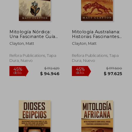
$ 187.243
$ 201.8
45%
45%
dcto.
dcto.
$ 102.983
$ 111.0
Mitología Nórdica:
Mitología Australiana:
Una Fascinante Guía
Historias Fascinantes
Para Entender las
del Tiempo del Sueño
Clayton, Matt
Clayton, Matt
Sagas, Dioses, Héroes
de los Australianos
y Creencias de los
Indígenas
Vikingos
Refora Publications, Tapa
Refora Publications, Tapa
Dura, Nuevo
Dura, Nuevo