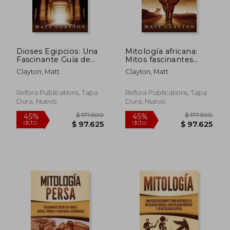
Dioses Egipcios: Una
Mitología africana:
$ 172.629
$ 177.5
45%
45%
Fascinante Guía de
Mitos fascinantes
dcto.
dcto.
$ 94.946
$ 97.6
Atum, Horus, Set, Isis,
sobre dioses, diosas y
Clayton, Matt
Clayton, Matt
Anubis, ra, Thoth,
criaturas legendarias
Sejmet, Geb, Hathor
de África
y Otros Dioses y
Refora Publications, Tapa
Refora Publications, Tapa
Diosas del Anti
Dura, Nuevo
Dura, Nuevo