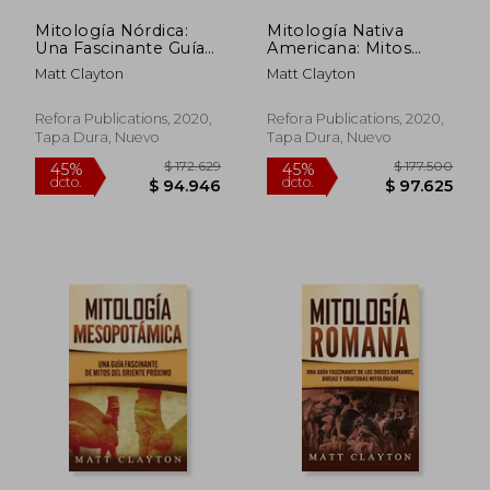
dcto.
dcto.
$ 97.625
$ 94.9
Mitología Nórdica:
Mitología Nativa
Una Fascinante Guía
Americana: Mitos
del Folclore Nórdico
Fascinantes de los
Matt Clayton
Matt Clayton
que Incluye Cuentos
Pueblos Indígenas de
de Hadas, Leyendas,
América del Norte
Sagas y Mitos de los
Refora Publications, 2020,
Refora Publications, 2020,
Dioses y Héroes
Tapa Dura, Nuevo
Tapa Dura, Nuevo
Nórdicos