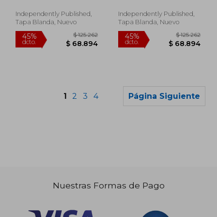
romanos, héroes y
Monstruos y Mortales
criaturas mitológicas
Independently Published,
Independently Published,
Tapa Blanda, Nuevo
Tapa Blanda, Nuevo
1
2
3
4
Página Siguiente
Nuestras Formas de Pago
$ 125.262
$ 125.2
45%
45%
dcto.
dcto.
$ 68.894
$ 68.8