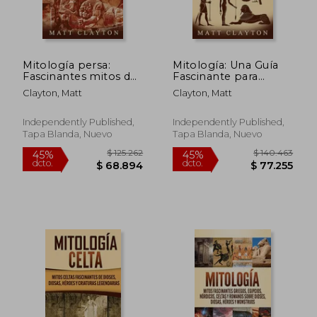
Mitología persa:
Mitología: Una Guía
Fascinantes mitos de
Fascinante para
dioses, diosas, héroes
Entender la Mitología
Clayton, Matt
Clayton, Matt
y criaturas legendarias
Griega, la Mitología
$ 177.500
$ 177.5
45%
45%
Nórdica y la Mitología
dcto.
dcto.
$ 97.625
$ 97.6
Egipcia
Independently Published,
Independently Published,
Tapa Blanda, Nuevo
Tapa Blanda, Nuevo