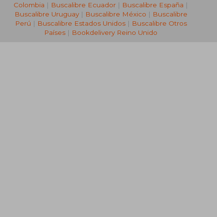
Colombia
|
Buscalibre Ecuador
|
Buscalibre España
|
Buscalibre Uruguay
|
Buscalibre México
|
Buscalibre
Perú
|
Buscalibre Estados Unidos
|
Buscalibre Otros
Países
|
Bookdelivery Reino Unido