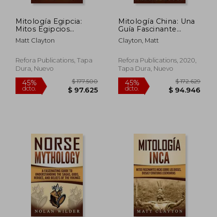
Mitología Egipcia:
Mitología China: Una
Mitos Egipcios
Guía Fascinante
Fascinantes de los
Sobre el Folklore
Matt Clayton
Clayton, Matt
Dioses, Diosas y
Chino que Incluye
Criaturas Legendarias
Cuentos Fantásticos,
Egipcias
Mitos y Leyendas de
Refora Publications, Tapa
Refora Publications, 2020,
la Antigua China
Dura, Nuevo
Tapa Dura, Nuevo
$ 146.762
$ 153.
45%
45%
dcto.
dcto.
$ 80.719
$ 84.2