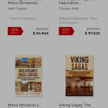
Mitos Romanos
Fascinante
Fascinantes Sobre
Introducción a los
Matt Clayton
Clayton, Matt
Dioses y Diosas
Mitos Sobre los
Romanos, Héroes y
Dioses, Diosas,
Criaturas Mitológicas
Héroes y Monstruos
, Tapa Dura, Nuevo
Refora Publications, Tapa
Griegos
Dura, Nuevo
$ 187.243
$ 125.2
45%
45%
dcto.
dcto.
$ 102.983
$ 68.8
Mitos Africanos y
Viking Sagas: The