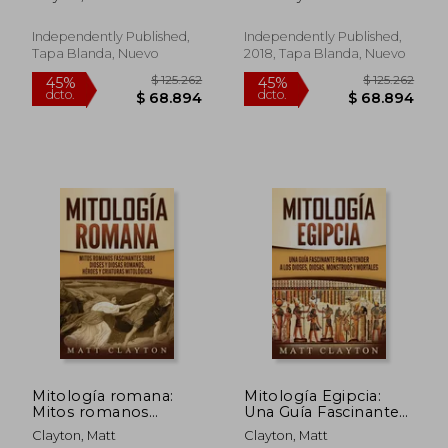
y criaturas legendarias
Monstruos y Héroes
Griegos
Independently Published,
Independently Published,
Tapa Blanda, Nuevo
2018, Tapa Blanda, Nuevo
$ 122.491
$ 125.2
45%
45%
dcto.
dcto.
$ 67.370
$ 68.8
Mitología romana:
Mitología Egipcia:
Mitos romanos
Una Guía Fascinante
fascinantes sobre
para Entender a los
Clayton, Matt
Clayton, Matt
dioses y diosas
Dioses, Diosas,