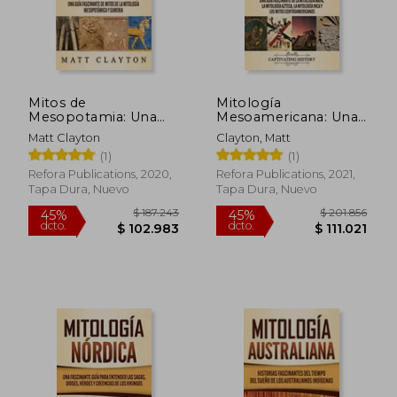
$ 187.243
$ 177.5
45%
45%
dcto.
dcto.
$ 102.983
$ 97.6
Mitos de
Mitología
Mesopotamia: Una
Mesoamericana: Una
Guía Fascinante de
Guía Fascinante de la
Matt Clayton
Clayton, Matt
Mitos de la Mitología
Mitología Maya, la
(1)
(1)
Mesopotámica y
Mitología Azteca, la
Sumeria
Mitología Inca y los
Refora Publications, 2020,
Refora Publications, 2021,
Mitos
Tapa Dura, Nuevo
Tapa Dura, Nuevo
Centroamericanos