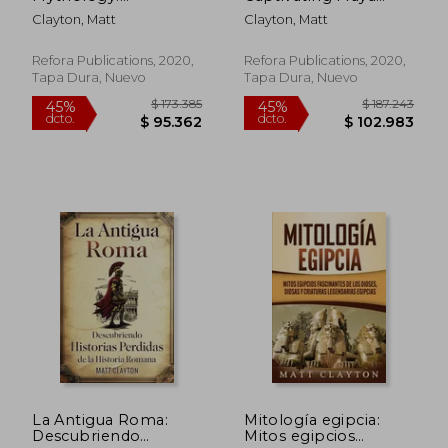
Captivating Myths of
Myths of Gods,
Clayton, Matt
Clayton, Matt
Indigenous Peoples
Goddesses and
From North America
Legendary Creatures
(en Inglés)
(en Inglés)
Refora Publications, 2020,
Refora Publications, 2020,
Tapa Dura, Nuevo
Tapa Dura, Nuevo
$ 172.629
$ 177.5
45%
45%
dcto.
dcto.
$ 94.946
$ 97.6
La Antigua Roma:
Mitología egipcia:
Descubriendo
Mitos egipcios