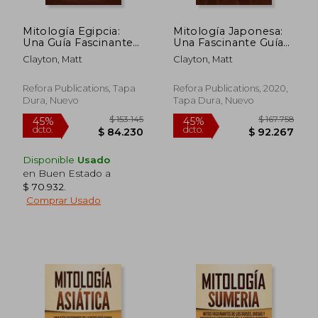
Mitología Egipcia:
Mitología Japonesa:
Una Guía Fascinante
Una Fascinante Guía
Para Entender a los
del Folclore Japonés,
Clayton, Matt
Clayton, Matt
Dioses, Diosas,
Mitos, Cuentos de
Monstruos y Mortales
Hadas, Yokai, Héroes
y Heroínas
Refora Publications, Tapa
Refora Publications, 2020,
Dura, Nuevo
Tapa Dura, Nuevo
Disponible
Usado
en Buen Estado a
$ 70.932
.
Comprar Usado
$ 153.145
$ 167.7
45%
45%
dcto.
dcto.
$ 84.230
$ 92.2