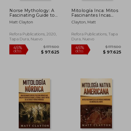
Norse Mythology: A
Mitología Inca: Mitos
Fascinating Guide to
Fascinantes Incas
Understanding the
Sobre los Dioses,
Matt Clayton
Clayton, Matt
Sagas, Gods, Heroes,
Diosas y Criaturas
and Beliefs of the
Legendarias
Vikings (en Inglés)
Refora Publications, 2020,
Refora Publications, Tapa
Tapa Dura, Nuevo
Dura, Nuevo
$ 177.500
$ 172.6
45%
45%