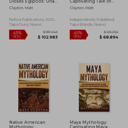
Dioses Egipcios: Una
Captivating Tale of
Guía Fascinante
Ragnar Lothbrok,
Clayton, Matt
Clayton, Matt
Sobre la Mitología
Ivar the Boneless,
Africana y los Dioses
Lagertha, and More,
del Antiguo Egipto
in Their Historical
Refora Publications, 2020,
Independently Published,
Context (en Inglés)
Tapa Dura, Nuevo
Tapa Blanda, Nuevo
$ 125.262
$ 125.2
45%
45%
dcto.
dcto.
$ 68.894
$ 68.8
Native American
Maya Mythology:
Mythology:
Captivating Maya