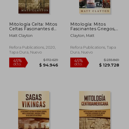
Mitología Celta: Mitos
Mitología: Mitos
Celtas Fascinantes de
Fascinantes Griegos,
Dioses, Diosas,
Egipcios, Nórdicos,
Matt Clayton
Clayton, Matt
Héroes y Criaturas
Celtas y Romanos
Legendarias
Sobre Dioses, Diosas,
Héroes y Monstruos
Refora Publications, 2020,
Refora Publications, Tapa
Tapa Dura, Nuevo
Dura, Nuevo
$ 125.262
$ 140.4
45%
45%
dcto.
dcto.
$ 68.894
$ 77.2