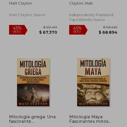
Historias Perdidas de
fascinantes de los
Matt Clayton
Clayton, Matt
la Historia Romana
dioses, diosas y
criaturas legendarias
egipcias
Matt Clayton, Nuevo
Independently Published,
Tapa Blanda, Nuevo
$ 187.243
$ 125.2
45%
45%
dcto.
dcto.
$ 102.983
$ 68.8
Mitología griega: Una
Mitología Maya:
fascinante
Fascinantes mitos
introducción a los
mayas sobre los