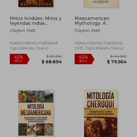
Mitos hindúes: Mitos y
Mesoamerican
leyendas indias
Mythology: A
fascinantes del
Captivating Guide to
Clayton, Matt
Clayton, Matt
Bhagavata Purana y
Maya Mythology,
el Mahabharata
Aztec Mythology,
Inca Mythology, and
Independently Published,
Independently Published,
Central American
Tapa Blanda, Nuevo
2019, Tapa Blanda, Nuevo
Myths (en Inglés)
$ 187.243
$ 187.2
45%
45%
dcto.
dcto.
$ 102.983
$ 102.9