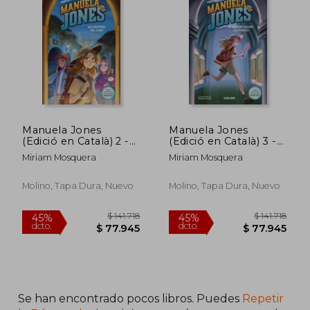
Manuela Jones
Manuela Jones
(Edició en Català) 2 -
(Edició en Català) 3 -
els Misteris del Camí
el Quadre Secret del
Miriam Mosquera
Miriam Mosquera
(en Catalán)
Prado (en Catalán)
Molino, Tapa Dura, Nuevo
Molino, Tapa Dura, Nuevo
$ 141.718
$ 141.
45%
45%
dcto.
dcto.
$ 77.945
$ 77.9
Se han encontrado pocos libros. Puedes
Repetir