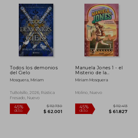
Todos los demonios
Manuela Jones 1 - el
del Cielo
Misterio de la
$ 112.413
$ 141.
45%
45%
Alhambra
dcto.
dcto.
$ 61.827
$ 77.9
Mosquera, Miriam
Miriam Mosquera
TuBolsillo, 2026, Rústica
Molino, Nuevo
Fresado, Nuevo