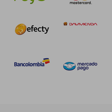
45%
45%
dcto.
dcto.
$ 77.945
$ 77.9