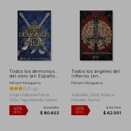
$ 169.212
$ 169.
45%
45%
dcto.
dcto.
$ 93.067
$ 93.0
Todos los demonios
Todos los ángeles del
del cielo (en Español
Infierno (en
/ Castellano)
Castellano)
Miriam Mosquera
Miriam Mosquera
(2)
Grupo Editorial Patria,
TuBolsillo, 2026, Rústica
2024, Tapa Blanda, Nuevo
Fresado, Nuevo