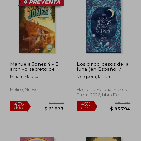
Manuela Jones 4 - El
Los cinco besos de la
archivo secreto de
luna (en Español /
Mérida (en spa)
Castellano)
Miriam Mosquera
Mosquera, Miriam
Molino, Nuevo
Hachette Editorial México -
Faeris, 2026, Libro De
Pasta Blanda (paperback),
$ 149.649
$ 201.4
45%
45%
Nuevo
dcto.
dcto.
$ 82.307
$ 110.8