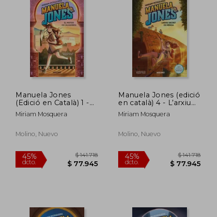
Manuela Jones
Manuela Jones (edició
(Edició en Català) 1 -
en català) 4 - L’arxiu
el Misteri de
secret de Mèrida (en
Miriam Mosquera
Miriam Mosquera
L'alhambra (en
cat)
Catalán)
Molino, Nuevo
Molino, Nuevo
$ 112.413
$ 155.9
45%
45%
dcto.
dcto.
$ 61.827
$ 85.7