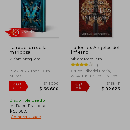
La rebelión de la
Todos los Ángeles del
mariposa
Infierno
Miriam Mosquera
Miriam Mosquera
Rápido
(1)
Puck, 2025, Tapa Dura,
Grupo Editorial Patria,
Nuevo
2024, Tapa Blanda, Nuevo
Disponible
Usado
en Buen Estado a
$ 55.960
.
Comprar Usado
$ 111.000
$ 168.
40%
45%
dcto.
dcto.
$ 66.600
$ 92.6