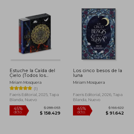
$ 146.550
$ 112.7
45%
45%
dcto.
dcto.
$ 80.602
$ 62.0
Estuche la Caída del
Los cinco besos de la
Cielo (Todos los
luna
Ángeles del Infierno +
Miriam Mosquera
Miriam Mosquera
Todos los Demonios
(1)
del Cielo)
Faeris Editorial, 2025, Tapa
Faeris Editorial, 2026, Tapa
Blanda, Nuevo
Blanda, Nuevo