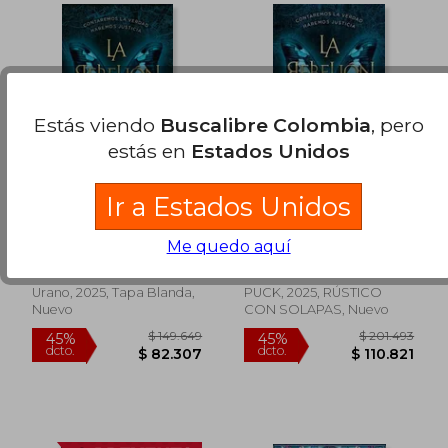
Estás viendo
Buscalibre Colombia
, pero
estás en
Estados Unidos
Ir a Estados Unidos
La rebelión de la
LA REBELIÓN DE LA
mariposa
MARIPOSA
Me quedo aquí
Miriam Mosquera
Miriam Mosquera
$ 112.730
$ 112.
45%
45%
Urano, 2025, Tapa Blanda,
PUCK, 2025, RÚSTICO
dcto.
dcto.
$ 62.001
$ 61.8
Nuevo
CON SOLAPAS, Nuevo