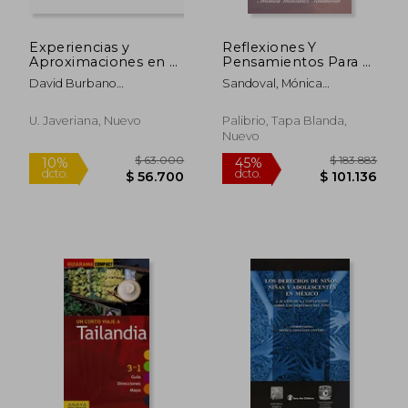
$ 151.281
$ 164.1
45%
45%
dcto.
dcto.
$ 83.205
$ 90.2
Experiencias y
Reflexiones Y
Aproximaciones en el
Pensamientos Para El
Territorio
Alma, Inspirados Por
David Burbano
Sandoval, Mónica
El Espíritu Santo
Gonzaléz,Antonio Di
González
Campli,Natalie Rodríguez
U. Javeriana, Nuevo
Palibrio, Tapa Blanda,
Echeverry,Mónica
Nuevo
Solórzano Gil