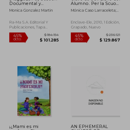
Documental y
Alumno. Per la Scuola
Archivos
Media: Clave de sol 1 -
Monica Gonzalez Martin
Mónica Caso Larraceleta;
Libro del Alumno:
Beatriz Rodríguez López;
Libro del Alumno 1 +
M&Ordf; Luz Valencia
Audio
Ra-Ma S.A. Editorial Y
Enclave-Ele, 2010, 1 Edición,
González
(Downloadable) - a1:
Publicaciones, Tapa
Grapado, Nuevo
Vol. 1
Blanda, Nuevo
$ 22.952
$ 205.7
10%
45%
dcto.
dcto.
$ 20.657
$ 113.1
¡¿Mami es mi
AN EPHEMERAL