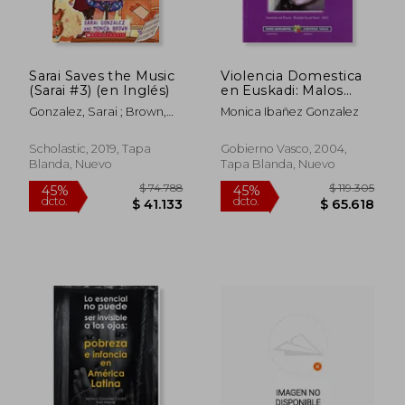
Sarai Saves the Music
Violencia Domestica
(Sarai #3) (en Inglés)
en Euskadi: Malos
Tratos a la Mujer:
Gonzalez, Sarai ; Brown,
Monica Ibañez Gonzalez
Analisis y Definicion
Monica
del Proceso de
Ruptura con una
Scholastic, 2019, Tapa
Gobierno Vasco, 2004,
Relacion de Maltrato
Blanda, Nuevo
Tapa Blanda, Nuevo
$ 70.589
45%
dcto.
$ 38.824
$ 84.9