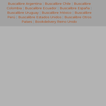
Buscalibre Argentina
|
Buscalibre Chile
|
Buscalibre
Colombia
|
Buscalibre Ecuador
|
Buscalibre España
|
Buscalibre Uruguay
|
Buscalibre México
|
Buscalibre
Perú
|
Buscalibre Estados Unidos
|
Buscalibre Otros
Países
|
Bookdelivery Reino Unido