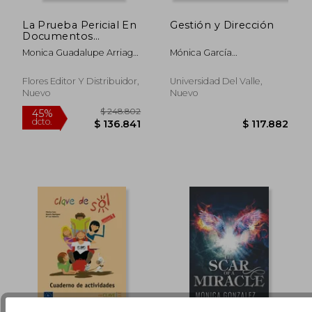
La Prueba Pericial En
Gestión y Dirección
Documentos
Cuestionados
Monica Guadalupe Arriaga
Mónica García
Gonzalez
Solarte,Carlos Hernán
$ 63.000
$ 183.8
10%
45%
González
dcto.
dcto.
$ 56.700
$ 101.1
Flores Editor Y Distribuidor,
Universidad Del Valle,
Campo,Guillermo Murillo
Nuevo
Nuevo
Vargas