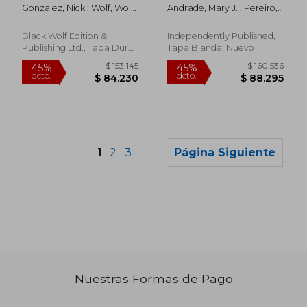
literarias para niños y
Gonzalez, Nick ; Wolf, Wolf ;
Andrade, Mary J. ; Pereiro,
adultos
Turoni, Monica
Mónica ; González, Raúl
Eduardo
Black Wolf Edition &
Independently Published,
Publishing Ltd., Tapa Dura,
Tapa Blanda, Nuevo
Nuevo
1
2
3
Página Siguiente
Nuestras Formas de Pago
$ 135.592
$ 190.7
45%
45%
dcto.
dcto.
$ 74.576
$ 104.9