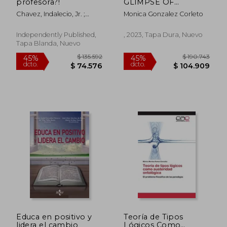
profesora?!
GLIMPSE OF
ETERNITY. Life is a
Chavez, Indalecio, Jr. ;
Monica Gonzalez Corleto
Story - story.one (en
González, Mónica ; Knouse,
Alemán)
Stephen
Independently Published,
, 2023, Tapa Dura, Nuevo
Tapa Blanda, Nuevo
$ 72.000
$ 57.9
10%
10%
dcto.
dcto.
$ 64.800
$ 52.1
Educa en positivo y
Teoría de Tipos
lidera el cambio
Lógicos Como