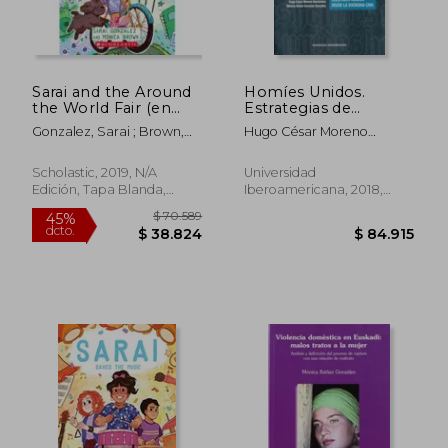
Sarai and the Around
Homíes Unidos.
the World Fair (en
Estrategias de
Inglés)
Reestratificación
Gonzalez, Sarai ; Brown,
Hugo César Moreno
Desde la Sociedad
Monica
Hernández,Mónica Elivier
Civil
Sanchéz González
Scholastic, 2019, N/A
Universidad
Edición, Tapa Blanda,
Iberoamericana, 2018,
Nuevo
Tapa Blanda, Nuevo
$ 160.5
45%
dcto.
$ 31.968
$ 88.3