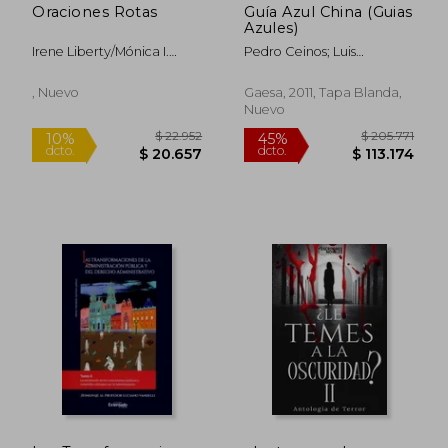
Oraciones Rotas
Guía Azul China (Guias
Azules)
Irene Liberty/Mónica I.
Pedro Ceinos; Luis
González/Priscila Encalada
Mazarrasa; Mónica
Luna/Michelle
González; Galo Martín
, Nuevo
Gaesa, 2011, Tapa Blanda,
Madrid/Manuel Avilés/Lucy
Nuevo
Barbosa/Jorge Luis
Meléndez/Josseline
Camy/Rc Adrii Torres/Ana
Paula G. Saldivar A./Luis
Pinela
$ 165.327
$ 141.
45%
45%
dcto.
dcto.
$ 90.930
$ 78.0