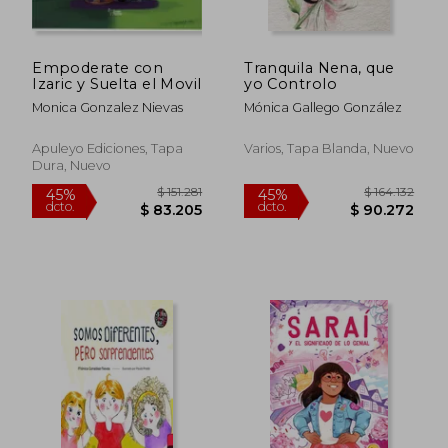
Empoderate con
Tranquila Nena, que
Izaric y Suelta el Movil
yo Controlo
Monica Gonzalez Nievas
Mónica Gallego González
Apuleyo Ediciones, Tapa
Varios, Tapa Blanda, Nuevo
Dura, Nuevo
$ 82.165
$ 82.7
45%
45%
dcto.
dcto.
$ 45.191
$ 45.5