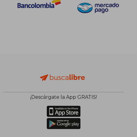
$ 190.331
$ 381.4
45%
45%
dcto.
dcto.
$ 104.682
$ 209.8
¡Descárgate la App GRATIS!