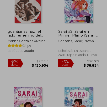
$ 129.266
$ 70.5
45%
45%
dcto.
dcto.
$ 71.096
$ 38.8
guardianas nazi: el
Saraí #2: Saraí en
lado femenino del
Primer Plano (Sarai in
mal
the Spotlight)
Mónica González Álvarez
Gonzalez, Sarai ; Brown,
Monica ; Almeda, Christine
(2)
Edaf, 2012,
Usado
Scholastic En Espanol,
2018, Tapa Blanda, Nuevo