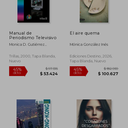
Manual de
El aire quema
Periodismo Televisivo
Monica D. Gutiérrez
Mónica González Inés
González
$ 41.900
$ 41.9
10%
10%
dcto.
dcto.
$ 37.710
$ 37.7
Trillas, 2000, Tapa Blanda,
Ediciones Destino, 2026,
Nuevo
Tapa Blanda, Nuevo