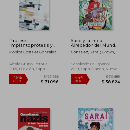
$ 143.281
$ 86.0
45%
10%
dcto.
dcto.
$ 78.805
$ 77.4
Protesis,
Saraí y la Feria
Implantoprótesis y
Alrededor del Mundo
Estética Dental
(Sarai and the Around
Monica Costales Gonzalez
Gonzalez, Sarai ; Brown,
(Odontologia)
the World Fair):
Monica
Spanish Edition (4)
Alcala Grupo Editorial,
Scholastic En Espanol,
2021, 1 Edición, Tapa
2019, Tapa Blanda, Nuevo
Blanda, Nuevo