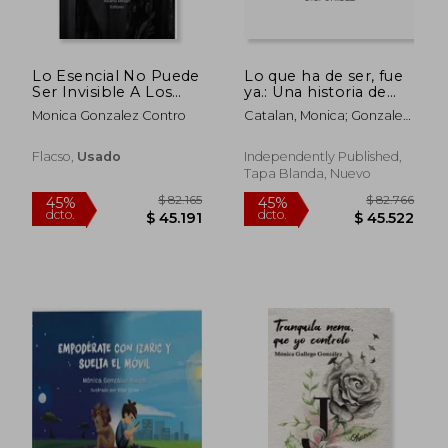
Lo Esencial No Puede
Lo que ha de ser, fue
Ser Invisible A Los
ya.: Una historia de
Ojos: Pobreza E
amores que dejan
Monica Gonzalez Contro
Catalan, Monica; Gonzalez,
Infancia En America
huella
Anahi
Latina
Flacso,
Usado
Independently Published,
Tapa Blanda, Nuevo
$ 74.788
$ 119.3
45%
45%
dcto.
dcto.
$ 41.133
$ 65.6