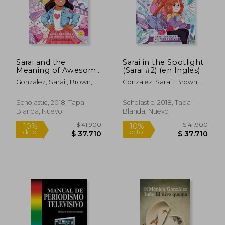
Sarai and the
Sarai in the Spotlight
$ 219.916
$ 70.5
45%
45%
Meaning of Awesome
(Sarai #2) (en Inglés)
dcto.
dcto.
$ 120.954
$ 38.8
(Sarai #1) (en Inglés)
Gonzalez, Sarai ; Brown,
Gonzalez, Sarai ; Brown,
Monica ; Almeda, Christine
Monica ; Almeda, Christine
Scholastic, 2018, Tapa
Scholastic, 2018, Tapa
Blanda, Nuevo
Blanda, Nuevo