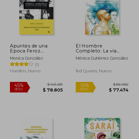
$ 186.689
$ 105.9
45%
45%
dcto.
dcto.
$ 102.679
$ 58.2
Apuntes de una
El Hombre
Epoca Feroz.
Completo: La vía
Reportajes y
Tántrica Hacia la
Monica González
Mónica Gutiérrez González
Entrevistas en
Sanación y la Plenitud
(1)
Dictadura
Hueders, Nuevo
Ibd Quares, Nuevo