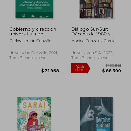
Gobierno y dirección
Diálogo Sur-Sur:
universitaria en
Década de 1960 y
Colombia. Retos y
Transformaciones
Carlos Hernán González
Monica Gonzalez Garcia,
realidades
Culturales en Brasil y
Campo, Guillermo Murillo
Horst Nitschack
las Américas
Vargas, Mónica García
Universidad Del Valle, 2021,
Universitaria S.A., 2022,
Solarte
Tapa Blanda, Nuevo
Tapa Blanda, Nuevo
$ 110.417
$ 122.
45%
45%
dcto.
dcto.
$ 60.729
$ 67.5