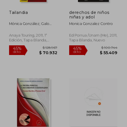
Tailandia
derechos de niños
$ 157.756
$ 70.5
45%
45%
niñas y adol
dcto.
dcto.
$ 86.766
$ 38.8
Mónica González; Galo
Monica Gonzalez Contro
Martín
Anaya Touring, 2011, 1ª
Ed Porrua /unam (me), 2011,
Edición, Tapa Blanda,
Tapa Blanda, Nuevo
Usado