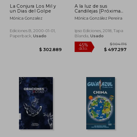
La Conjura Los Mil y
A la luz de sus
un Dias del Golpe
Candilejas [Próxima
Aparición]
Mónica Gonzalez
Mónica González Pereira
Ediciones B, 2000-01-01,
Ipso Ediciones, 2018, Tapa
Paperback,
Usado
Blanda,
Usado
$ 248.802
45%
dcto.
$ 136.841
$ 117.8