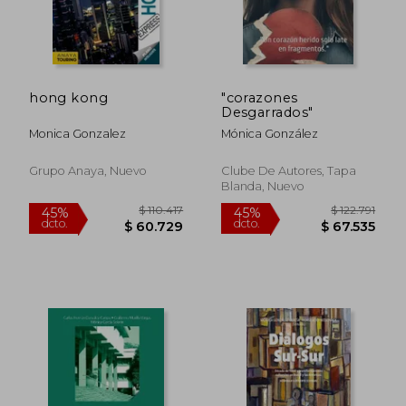
hong kong
"corazones
Desgarrados"
Monica Gonzalez
Mónica González
Grupo Anaya, Nuevo
Clube De Autores, Tapa
Blanda, Nuevo
$ 97.135
$ 182.9
45%
45%
dcto.
dcto.
$ 53.424
$ 100.6