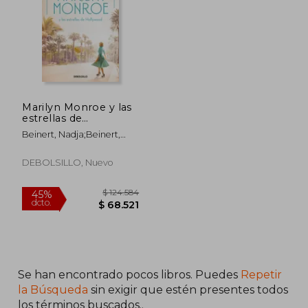
Marilyn Monroe y las
estrellas de
Hollywood (Mujeres
Beinert, Nadja;Beinert,
que nos inspiran 2)
Claudia
(en spa)
DEBOLSILLO, Nuevo
Se han encontrado pocos libros. Puedes
Repetir
la Búsqueda
sin exigir que estén presentes todos
los términos buscados..