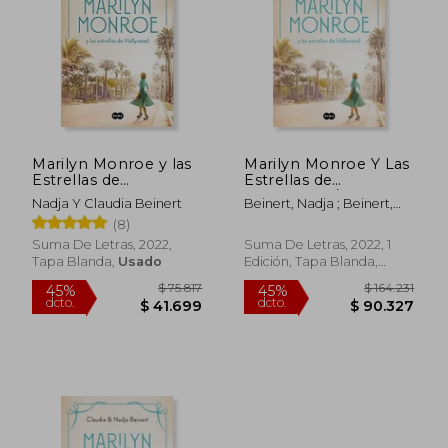
Marilyn Monroe y las
Marilyn Monroe Y Las
Estrellas de
Estrellas de
Hollywood
Hollywood / Marilyn
Nadja Y Claudia Beinert
Beinert, Nadja ; Beinert,
Monroe and the
Claudia
(8)
Hollywood S Tars
Suma De Letras, 2022,
Suma De Letras, 2022, 1
Tapa Blanda,
Usado
Edición, Tapa Blanda,
Nuevo
$ 75.817
$ 164.2
45%
45%
dcto.
dcto.
$ 41.699
$ 90.3