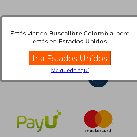
$ 124.584
45%
dcto.
$ 68.521
Estás viendo
Buscalibre Colombia
, pero
estás en
Estados Unidos
Nuestras Formas de Pago
Ir a Estados Unidos
Me quedo aquí