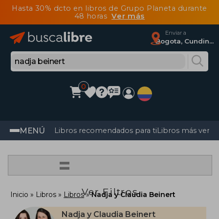
Hasta 30% dcto en libros de Grupo Planeta durante
48 horas
Ver más
Enviar a
Bogota, Cundinamarca
0
MENÚ
Libros recomendados para ti
Libros más vendi
=
Ver Filtros
Inicio
Libros
Libros
Nadja y Claudia Beinert
Nadja y Claudia Beinert