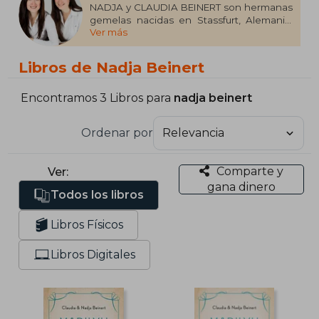
NADJA y CLAUDIA BEINERT son hermanas
gemelas nacidas en Stassfurt, Alemania.
Ver más
Claudia vive y escribe en Leipzig; y Nadja,
en Erfurt, y lleva varios años trabajando en
la industria del cine.
Libros de Nadja Beinert
Encontramos 3 Libros para
nadja beinert
Ordenar por
Comparte y
Ver:
gana dinero
Todos los libros
Libros Físicos
Libros Digitales