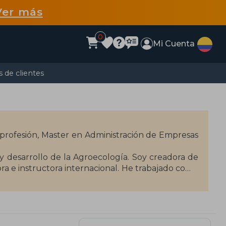
Ver más
0
Mi Cuenta
 de clientes
profesión, Master en Administración de Empresas
y desarrollo de la Agroecología. Soy creadora de
 e instructora internacional. He trabajado como
 espacios como municipios, escuelas y centros
cología en diferentes medios de comunicación, y
os”. El año 2022 se publicó el Manual Muya de
e participé como escritora, y en noviembre 2023