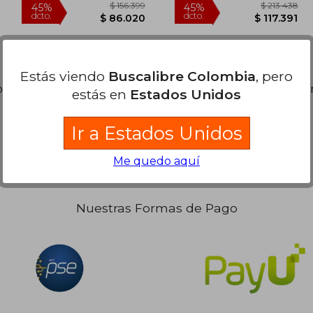
Estás viendo
Buscalibre Colombia
, pero
13.438
$ 156.399
45%
45%
dcto.
dcto.
s libros. Puedes
Repetir la Búsqueda
sin exigir que est
7.391
$ 86.020
estás en
Estados Unidos
Ir a Estados Unidos
Me quedo aquí
Nuestras Formas de Pago