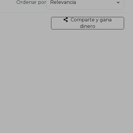
Ordenar por
do ésta una fundación dedicada al desarrollo de
Comparte y gana
dinero
ocal, con agricultura sostenible.
osques de alimentos.