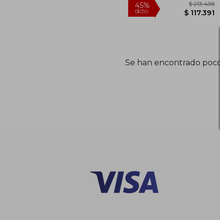
$ 2
45%
dcto.
Se han encontrado poco
$ 11