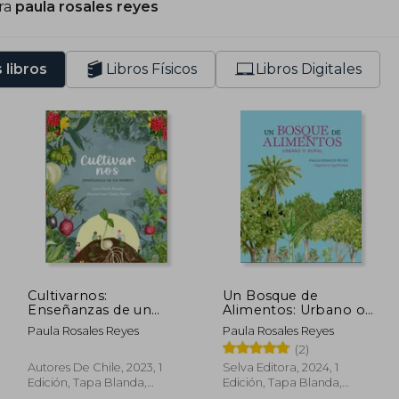
ra
paula rosales reyes
ublico Cultivarnos: enseñanzas de un huerto.
oy socia fundadora de www.porlapermacultura.org , sien
a permacultura en Chile.
 libros
Libros Físicos
Libros Digitales
o la escuela on-online www.aulaecologica.cl. Una plataforma de educación virtual en temas de
cología y calidad de vida.
ivo entre Chile y Brasil, donde trabajo con agroecología l
rontamente estaré publicando mi próximo libro sobre b
Cultivarnos:
Un Bosque de
Enseñanzas de un
Alimentos: Urbano o
huerto
Rural
Paula Rosales Reyes
Paula Rosales Reyes
(2)
Autores De Chile, 2023, 1
Selva Editora, 2024, 1
Edición, Tapa Blanda,
Edición, Tapa Blanda,
Nuevo
Nuevo