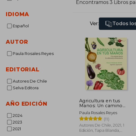
Encontramos 3 Libros pa
p
S
IDIOMA
l
Ver:
Todos los
Dirij
Español
e
V
AUTOR
P
Paula Rosales Reyes
EDITORIAL
Autores De Chile
Selva Editora
Agricultura en tus
AÑO EDICIÓN
Manos: Un camino
hacia la soberanía
Paula Rosales Reyes
alimentaria
2024
(11)
2023
Autores De Chile, 2021, 1
2021
Edición, Tapa Blanda,
Nuevo