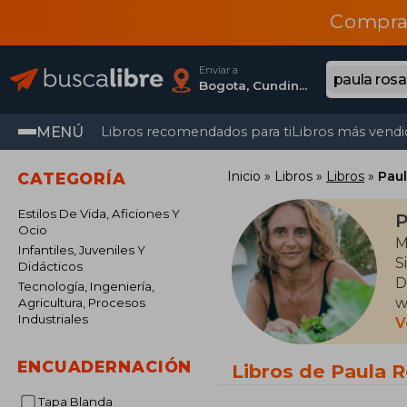
Compra
Enviar a
Bogota, Cundinamarca
MENÚ
Libros recomendados para ti
Libros más vendi
Inicio
Libros
Libros
Paul
CATEGORÍA
Estilos De Vida, Aficiones Y
P
Ocio
M
Infantiles, Juveniles Y
S
Didácticos
D
Tecnología, Ingeniería,
w
Agricultura, Procesos
Industriales
d
V
p
T
ENCUADERNACIÓN
Libros de Paula 
e
Tapa Blanda
h