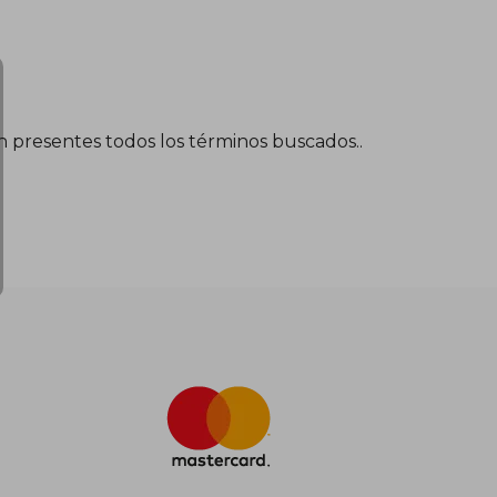
$ 213.438
én presentes todos los términos buscados..
$ 117.391