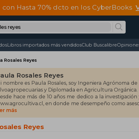
 con Hasta 70% dcto en los CyberBooks
dos
Libros importados más vendidos
Club Buscalibre
Opiniones
a Rosales Reyes
aula Rosales Reyes
i nombre es Paula Rosales, soy Ingeniera Agrónoma de 
ilvoagropecuarias y Diplomada en Agricultura Orgánica.
esde hace más de 10 años me dedico a la investigación 
ww.agrocultiva.cl, en donde me desempeño como asesora
ocente y como profesora de agricultura en diversos
er más
rivados.
rabajo como colaboradora escribiendo artículos sobre e
Rosales Reyes
l 2021 he publicado la obra “Agricultura en tus man
uertos-bosque para la educación escolar en Perú, dond