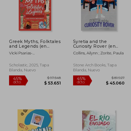
Greek Myths, Folktales
Syretia and the
and Legends (en
Curiosity Rover (en
Inglés)
Inglés)
Vicki Psarias-
Collins, Ailynn ; Zorite, Paula
Broadbent;Paula Zorite
Scholastic, 2025, Tapa
Stone Arch Books, Tapa
Blanda, Nuevo
Blanda, Nuevo
135.676
$ 97.548
45%
45%
dcto.
dcto.
4.622
$ 53.651