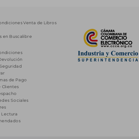
ondiciones Venta de Libros
s en Buscalibre
ondiciones
 Devolución
 Seguridad
ar
rmas de Pago
 Clientes
espacho
edes Sociales
res
a Lectura
omendados