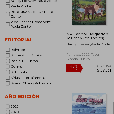
Nancy Loewen Paula Zorite
Paula Zorite
Rosa Mu&Ntilde Oz Paula
Zorite
Vicki Psarias Broadbent
Paula Zorite
My Caribou Migration
Journey (en Inglés)
EDITORIAL
Nancy Loewen;Paula Zorite
Raintree
Raintree, 2025, Tapa
Stone Arch Books
Blanda, Nuevo
Babidi Bu Libros
Collins
Scholastic
Sirius Entertainment
Sweet Cherry Publishing
AÑO EDICIÓN
$ 1
45%
dcto.
$ 5
2025
2020