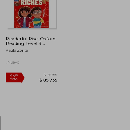
Readerful Rise: Oxford
Reading Level 3:
Hidden Riches (en
Paula Zorite
Inglés)
, Nuevo
$ 112.730
$ 155.881
45%
dcto.
$ 62.001
$ 85.735