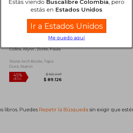
Estás viendo
Buscalibre Colombia
, pero
estás en
Estados Unidos
Ir a Estados Unidos
Syretia and the
Me quedo aquí
Curiosity Rover (en
Inglés)
Collins, Ailynn ; Zorite, Paula
Stone Arch Books, Tapa
Dura, Nuevo
s libros. Puedes
Repetir la Búsqueda
sin exigir que est
04.602
$ 162.047
45%
dcto.
7.531
$ 89.126