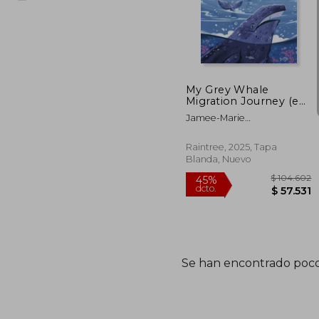
My Grey Whale
Migration Journey (en
Inglés)
Jamee-Marie
Edwards;Paula Zorite
Raintree, 2025, Tapa
Blanda, Nuevo
Se han encontrado poco
$ 1
45%
dcto.
$ 5