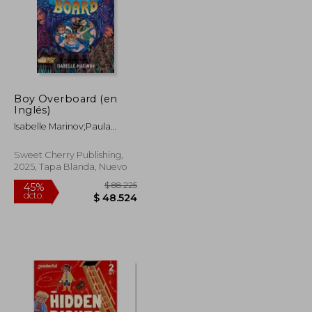
Boy Overboard (en
Inglés)
Isabelle Marinov;Paula
Zorite
Sweet Cherry Publishing,
2025, Tapa Blanda, Nuevo
$ 81.927
$ 88.225
45%
dcto.
$ 45.060
$ 48.524