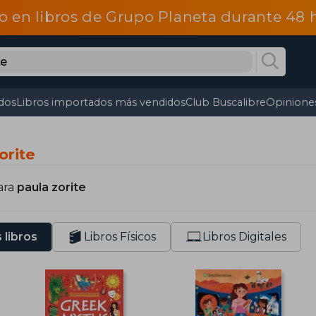
o en libros de Grupo Planeta durante 48
dos
Libros importados más vendidos
Club Buscalibre
Opiniones
orite
ara
paula zorite
 libros
Libros Físicos
Libros Digitales