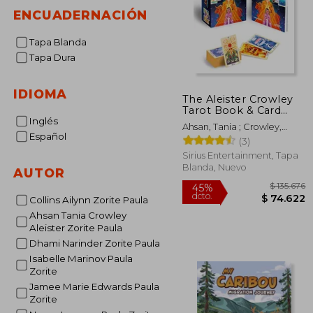
ENCUADERNACIÓN
Tapa Blanda
Tapa Dura
IDIOMA
The Aleister Crowley
Tarot Book & Card
Deck: Includes a 78-
Inglés
Ahsan, Tania ; Crowley,
Card Deck and a 128-
Español
Aleister ; Zorite, Paula
(3)
Page Illustrated Book
(Sirius Oracle Kits) (en
Sirius Entertainment, Tapa
Inglés)
Blanda, Nuevo
AUTOR
Collins Ailynn Zorite Paula
Ahsan Tania Crowley
Aleister Zorite Paula
$ 
45%
Dhami Narinder Zorite Paula
dcto.
$ 7
Isabelle Marinov Paula
Zorite
Jamee Marie Edwards Paula
Zorite