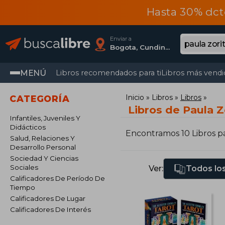
Hasta 30% dct
Enviar a
Bogota, Cundinamarca
MENÚ
Libros recomendados para ti
Libros más vendi
Inicio
Libros
Libros
CATEGORÍA
Libros de Paula Z
Infantiles, Juveniles Y
Didácticos
Encontramos 10 Libros p
Salud, Relaciones Y
Desarrollo Personal
Sociedad Y Ciencias
Sociales
Ver:
Todos los
Calificadores De Período De
Tiempo
Calificadores De Lugar
Calificadores De Interés