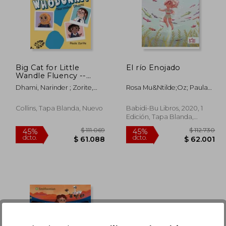
Big Cat for Little
El río Enojado
Wandle Fluency --
Whodunnit?: Fluency 2
Dhami, Narinder ; Zorite,
Rosa Mu&Ntilde;Oz; Paula
(en Inglés)
Paula
Zorite
Collins, Tapa Blanda, Nuevo
Babidi-Bu Libros, 2020, 1
Edición, Tapa Blanda,
Nuevo
04.602
$ 111.069
45%
45%
dcto.
dcto.
7.531
$ 61.088