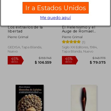
09.542
$ 211.051
45%
45%
Ir a Estados Unidos
dcto.
dcto.
0.248
$ 116.078
Me quedo aquí
Los extravíos de la
El Helenismo y el
libertad
Auge de Romael
Mundo Dmediterraneo
Pierre Grimal
Pierre Grimal
en la Edadantigua 2 hª
(1)
Universal 6
GEDISA, Tapa Blanda,
Siglo XXI Editores, 1984,
Nuevo
Tapa Blanda, Nuevo