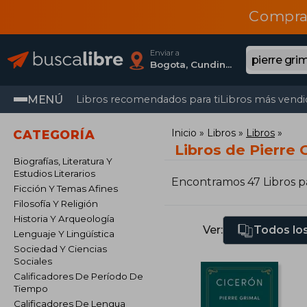
Compra
Enviar a
Bogota, Cundinamarca
MENÚ
Libros recomendados para ti
Libros más vendi
Inicio
Libros
Libros
CATEGORÍA
Libros de Pierre 
Biografías, Literatura Y
Estudios Literarios
Encontramos 47 Libros 
Ficción Y Temas Afines
Filosofía Y Religión
Historia Y Arqueología
Ver:
Todos los
Lenguaje Y Lingüística
Sociedad Y Ciencias
Sociales
Calificadores De Período De
Tiempo
Calificadores De Lengua