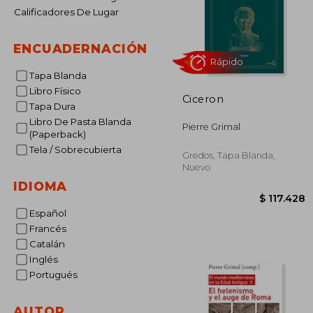
Calificadores De Lugar
ENCUADERNACIÓN
Tapa Blanda
Libro Físico
Ciceron
Rápido
Tapa Dura
Libro De Pasta Blanda
Pierre Grimal
(Paperback)
Tela / Sobrecubierta
Gredos, Tapa Blanda,
Nuevo
IDIOMA
Español
Francés
Catalán
$ 11
Inglés
Portugués
AUTOR