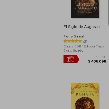
$ 1
45%
dcto.
$ 6
El Siglo de Augusto
Pierre Grimal
(2)
Critica, 2011, 1 Edición, Tapa
Dura,
Usado