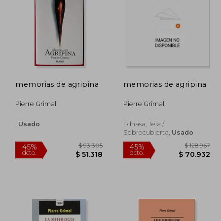
28.967
$ 138.630
45%
45%
dcto.
dcto.
0.932
$ 76.247
memorias de agripina
memorias de agripina
Pierre Grimal
Pierre Grimal
,
Usado
Edhasa, Tela /
Sobrecubierta,
Usado