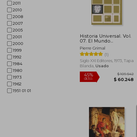
2011
2010
2008
2007
2005
Historia Universal. Vol.
2001
07. El Mundo
2000
Mediterráneo en la
Pierre Grimal
1999
Edad Antigua. Iii. La
(1)
Formación del
1992
Imperio Romano
Siglo XXI Editores, 1973, Tapa
1984
Blanda,
Usado
1980
1973
1962
1951 01 01