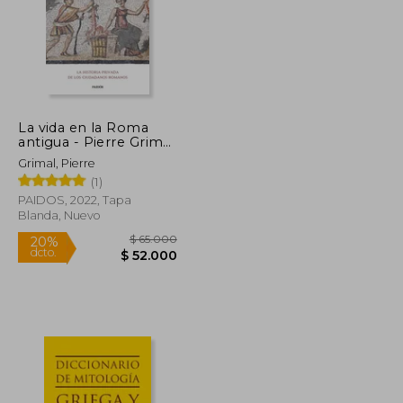
La vida en la Roma
antigua - Pierre Grimal
- Libro Físico
Grimal, Pierre
(1)
PAIDOS, 2022, Tapa
Blanda, Nuevo
$ 49.000
$ 65.000
20%
dcto.
$ 39.200
$ 52.000