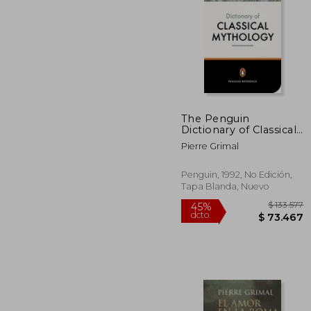
$ 1
45%
dcto.
$ 7
The Penguin
Dictionary of Classical
Mythology (Penguin
Pierre Grimal
Dictionary) (en Inglés)
Penguin, 1992, No Edición,
Tapa Blanda, Nuevo