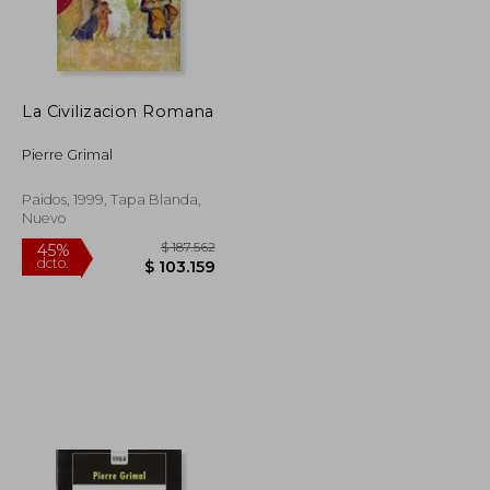
$ 143.773
$ 143.773
45%
dcto.
$ 79.075
$ 79.075
La Civilizacion Romana
Pierre Grimal
Paidos, 1999, Tapa Blanda,
Nuevo