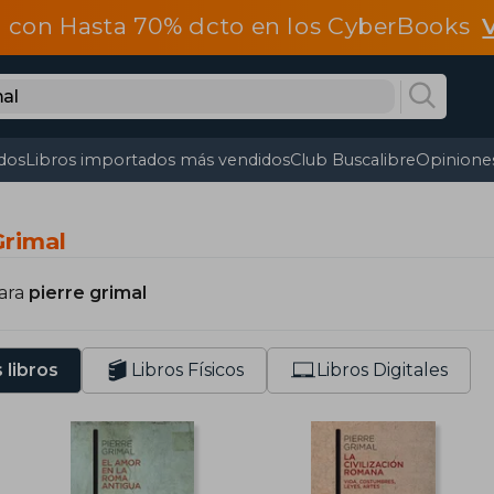
 con Hasta 70% dcto en los CyberBooks
dos
Libros importados más vendidos
Club Buscalibre
Opiniones
Grimal
para
pierre grimal
 libros
Libros Físicos
Libros Digitales