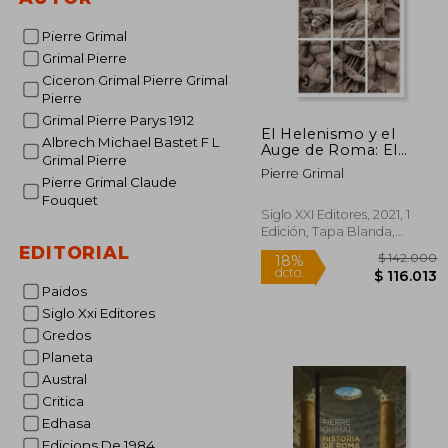
Pierre Grimal
Grimal Pierre
Ciceron Grimal Pierre Grimal
Pierre
Grimal Pierre Parys 1912
El Helenismo y el
Albrech Michael Bastet F L
Auge de Roma: El
Grimal Pierre
Mundo Mediterráneo
Pierre Grimal
en la Edad Antigua, ii
Pierre Grimal Claude
Fouquet
Siglo XXI Editores, 2021, 1
Edición, Tapa Blanda,
Nuevo
EDITORIAL
Paidos
Siglo Xxi Editores
Gredos
Planeta
Austral
$ 1
18%
Critica
dcto.
$ 11
Edhasa
Edicions De 1984