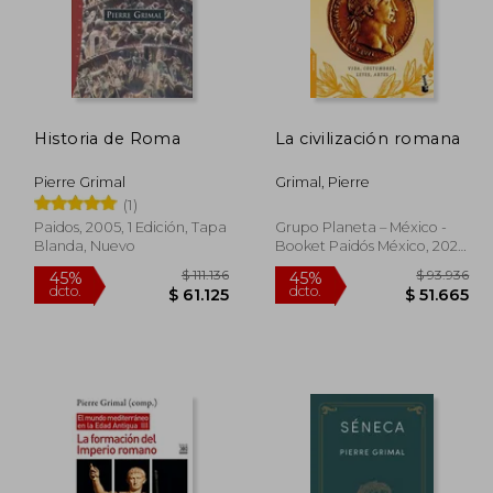
Historia de Roma
La civilización romana
Pierre Grimal
Grimal, Pierre
(1)
Paidos, 2005, 1 Edición, Tapa
Grupo Planeta – México -
Blanda, Nuevo
Booket Paidós México, 2025,
Libro De Pasta Blanda
(paperback), Nuevo
112.391
$ 111.136
45%
45%
dcto.
dcto.
1.815
$ 61.125