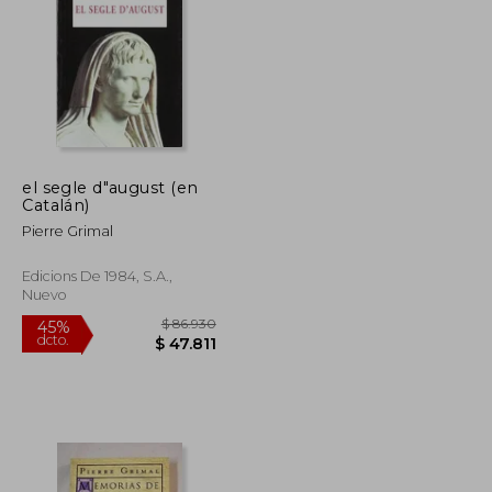
$ 141.936
$ 187.562
45%
dcto.
$ 78.065
$ 103.159
el segle d"august (en
Catalán)
Pierre Grimal
Edicions De 1984, S.a.,
Nuevo