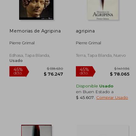
92.905
$ 193.743
45%
45%
dcto.
dcto.
6.098
$ 106.559
Memorias de Agripina
agripina
Pierre Grimal
Pierre Grimal
Edhasa, Tapa Blanda,
Terra, Tapa Blanda, Nuevo
Usado
Disponible
Usado
en Buen Estado a
$ 45.607
.
Comprar Usado