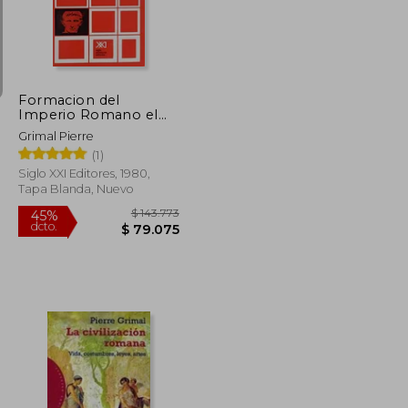
$ 212.047
$ 147.297
45%
dcto.
$ 116.626
$ 81.013
Formacion del
Imperio Romano el
Mundo Mediterraneo
Grimal Pierre
en la Edad Antigua 3
(1)
Siglo XXI Editores, 1980,
Tapa Blanda, Nuevo