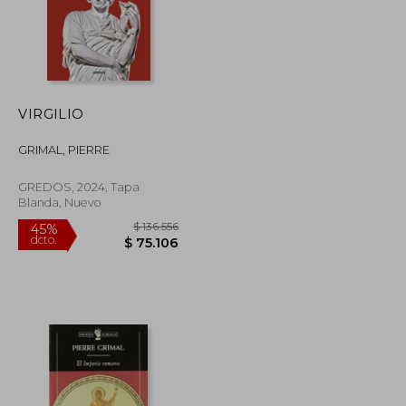
VIRGILIO
GRIMAL, PIERRE
GREDOS, 2024, Tapa
Blanda, Nuevo
$ 93.936
$ 136.556
45%
dcto.
$ 51.665
$ 75.106