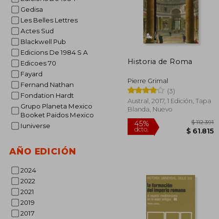
Gedisa
Les Belles Lettres
Actes Sud
Blackwell Pub
Edicions De 1984 S A
Historia de Roma
Edicoes 70
Fayard
Pierre Grimal
Fernand Nathan
(3)
Fondation Hardt
Austral, 2017, 1 Edición, Tapa
Grupo Planeta Mexico
Blanda, Nuevo
Booket Paidos Mexico
Iuniverse
AÑO EDICIÓN
2024
2022
2021
2019
$ 
45%
2017
dcto.
$ 6