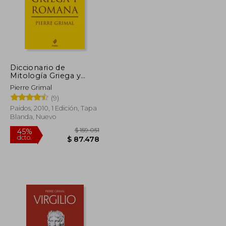
Diccionario de
Mitología Griega y
Romana
Pierre Grimal
(9)
Paidos, 2010, 1 Edición, Tapa
Blanda, Nuevo
$ 118.000
$ 159.051
45%
dcto.
$ 82.600
$ 87.478