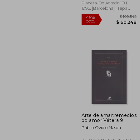
Planeta-De Agostini D.L.
1995, [Barcelona],, Tapa
Dura,
Usado
$ 1
45%
Arte de amar:remedios
dcto.
$ 6
do amor Vétera 9
Publio Ovidio Nasón