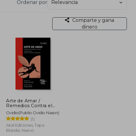
Ordenar por
Comparte y gana
dinero
Arte de Amar /
Remedios Contra el
Amor / Cosméticos
Ovidio(Publio Ovidio Nason)
Para el Rostro
(1)
Femenino
Akal Ediciones, Tapa
Blanda, Nuevo