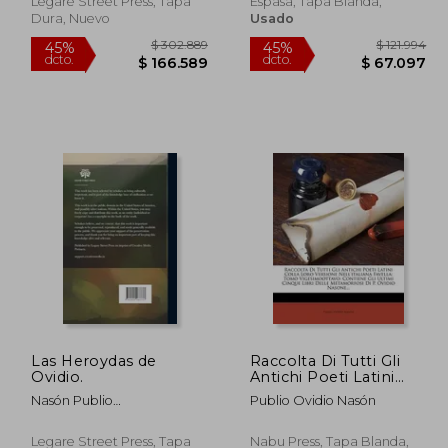
Legare Street Press, Tapa
Espasa, Tapa Blanda,
Dura, Nuevo
Usado
Las Heroydas de
Raccolta Di Tutti Gli
Ovidio.
Antichi Poeti Latini
Colla Loro Versione
158.055
$ 302.889
45%
45%
Nasón Publio
Publio Ovidio Nasón
Nell'italiana Favella:
dcto.
dcto.
6.930
$ 166.589
Ovidio,Imprenta Real
Tomo Vigesimoottavo:
(Madrid)
Contiene Gli Ultimi
Legare Street Press, Tapa
Nabu Press, Tapa Blanda,