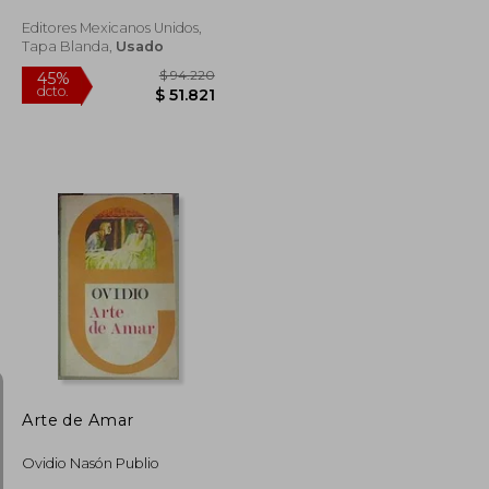
Editores Mexicanos Unidos,
Tapa Blanda,
Usado
$ 145.404
$ 94.220
45%
dcto.
$ 79.972
$ 51.821
Arte de Amar
Ovidio Nasón Publio