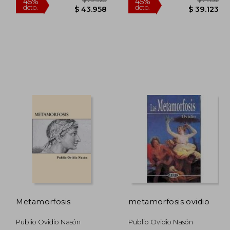
34.970
$ 79.923
45%
45%
dcto.
dcto.
4.234
$ 43.958
Metamorfosis
metamorfosis ovidio
Publio Ovidio Nasón
Publio Ovidio Nasón