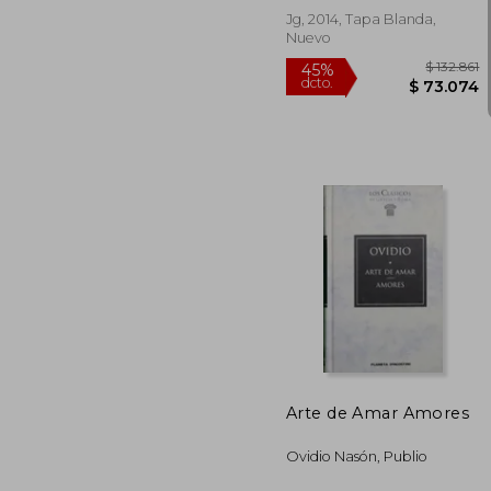
Jg, 2014, Tapa Blanda,
Nuevo
$ 
45%
dcto.
$ 7
Arte de Amar Amores
Ovidio Nasón, Publio