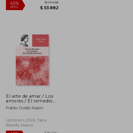
$ 64.655
$ 97.968
45%
dcto.
$ 35.560
$ 53.882
El arte de amar / Los
amores / El remedio
del amor
Publio Ovidio Nasón
Lectorum, 2026, Tapa
Blanda, Nuevo