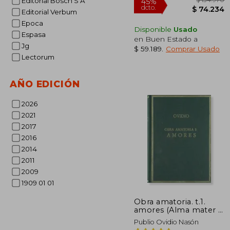
Editorial Bosch S A
Editorial Verbum
Epoca
Disponible
Usado
Espasa
en Buen Estado a
Jg
$ 59.189
.
Comprar Usado
Lectorum
$ 1
45%
AÑO EDICIÓN
dcto.
$ 7
2026
2021
2017
2016
2014
2011
2009
1909 01 01
Obra amatoria. t.1.
amores (Alma mater :
colección de autores
Publio Ovidio Nasón
griegos y latinos)