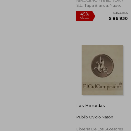
RINOCERONTE EDITORA
S.L., Tapa Blanda, Nuevo
Las Heroidas
$ 
45%
Publio Ovidio Nasón
dcto.
$ 8
Librería De Los Sucesores