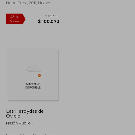
adnotat onibus ad
Nabu Press, 2011, Nuevo
modun johnn?'s s
nellii, necnon (en
Inglés)
$ 215.545
$ 181.952
45%
Las Heroydas de
dcto.
$ 118.550
$ 100.073
Ovidio.
Nasón Publio
Ovidio,Imprenta Real
(Madrid)