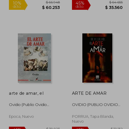
54.465
$ 66.948
10%
45%
dcto.
dcto.
9.019
$ 60.253
arte de amar, el
ARTE DE AMAR
Ovidio (publio Ovidio
OVIDIO (PUBLIO OVIDIO
Nason)
NASON)
Epoca, Nuevo
PORRUA, Tapa Blanda,
Nuevo