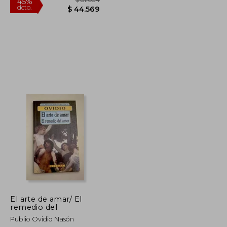
$ 71.132
$ 81.034
45%
dcto.
$ 39.123
$ 44.569
El arte de amar/ El
remedio del
Publio Ovidio Nasón