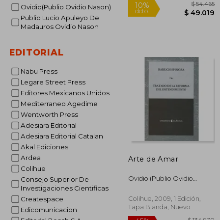
Ovidio(Publio Ovidio Nason)
Publio Lucio Apuleyo De
Madauros Ovidio Nason
EDITORIAL
$ 
10%
dcto.
$ 4
Nabu Press
Legare Street Press
Editores Mexicanos Unidos
Mediterraneo Agedime
Wentworth Press
Adesiara Editorial
Adesiara Editorial Catalan
Akal Ediciones
Ardea
Arte de Amar
Colihue
Ovidio (Publio Ovidio
Consejo Superior De
Nason)
Investigaciones Cientificas
Colihue, 2009, 1 Edición,
Createspace
Tapa Blanda, Nuevo
Edicomunicacion