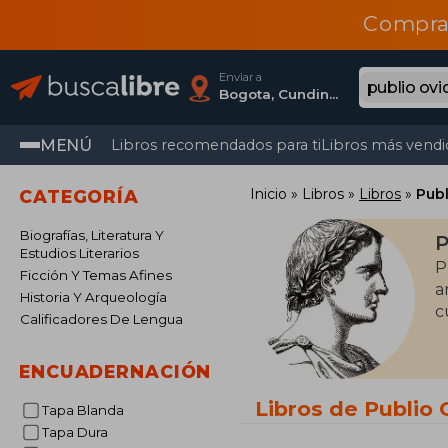
Compra
Enviar a
Bogota, Cundinamarca
MENÚ
Libros recomendados para ti
Libros más vendi
Inicio
Libros
Libros
Publ
CATEGORÍA
Biografías, Literatura Y
P
Estudios Literarios
P
Ficción Y Temas Afines
a
Historia Y Arqueología
c
Calificadores De Lengua
ENCUADERNACIÓN
Libros de Publio
Tapa Blanda
Tapa Dura