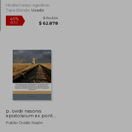
Mediterraneo-Agedime,
Tapa Blanda,
Usado
$ 150.285
$ 114.324
45%
dcto.
$ 82.657
$ 62.878
p. ovidii nasonis
epistolarum ex ponto
libri 4 et ejusdem ibis:
Publio Ovidio Nasón
jo. henric ...
kromaryerus recensuit