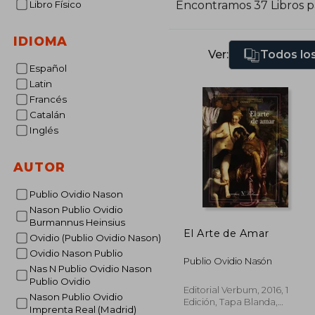
Libro Físico
Encontramos 37 Libros 
IDIOMA
Ver:
Todos los
Español
Latin
Francés
Catalán
Inglés
AUTOR
Publio Ovidio Nason
Nason Publio Ovidio
Burmannus Heinsius
El Arte de Amar
Ovidio (Publio Ovidio Nason)
Ovidio Nason Publio
Publio Ovidio Nasón
Nas N Publio Ovidio Nason
Publio Ovidio
Editorial Verbum, 2016, 1
Nason Publio Ovidio
Edición, Tapa Blanda,
Imprenta Real (Madrid)
Nuevo