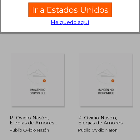
Adesiara Editorial, Nuevo
Editorial Bosch, S.a.,
Usado
Ir a Estados Unidos
Me quedo aquí
132.861
$ 150.385
45%
45%
dcto.
dcto.
3.074
$ 82.712
P. Ovidio Nasón,
P. Ovidio Nasón,
Elegias de Amores
Elegias de Amores
Puros, y del Nogal
Puros, y del Nogal
Publio Ovidio Nasón
Publio Ovidio Nasón