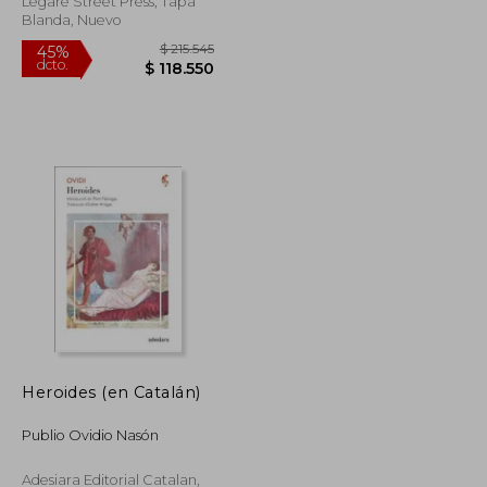
Legare Street Press, Tapa
Blanda, Nuevo
Heroides (en Catalán)
$ 121.994
$ 215.545
45%
Publio Ovidio Nasón
dcto.
$ 67.097
$ 118.550
Adesiara Editorial Catalan,