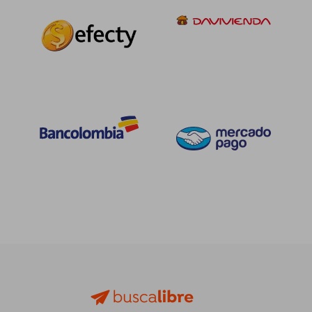
$ 129.294
$ 129.2
55%
55%
dcto.
dcto.
$ 58.182
$ 58.1