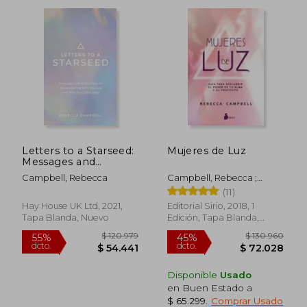
Letters to a Starseed:
Mujeres de Luz
Messages and
$ 182.176
$ 116.7
45%
55%
Activations for
dcto.
dcto.
$ 100.197
$ 52.5
Campbell, Rebecca
Campbell, Rebecca ;
Remembering who
Gaomez, Elsa
(11)
you are and why you
Came Here (en
Hay House UK Ltd, 2021,
Editorial Sirio, 2018, 1
Inglés)
Tapa Blanda, Nuevo
Edición, Tapa Blanda,
Nuevo
Disponible
Usado
en Buen Estado a
$ 65.299
.
Comprar Usado