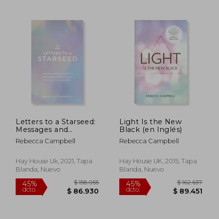
$ 138.532
$ 154.5
55%
55%
dcto.
dcto.
$ 62.339
$ 69.5
Letters to a Starseed:
Light Is the New
Messages and
Black (en Inglés)
Activations for
Rebecca Campbell
Rebecca Campbell
Remembering who
you are and why you
Came Here (en
Hay House Uk, 2021, Tapa
Hay House UK, 2015, Tapa
Inglés)
Blanda, Nuevo
Blanda, Nuevo