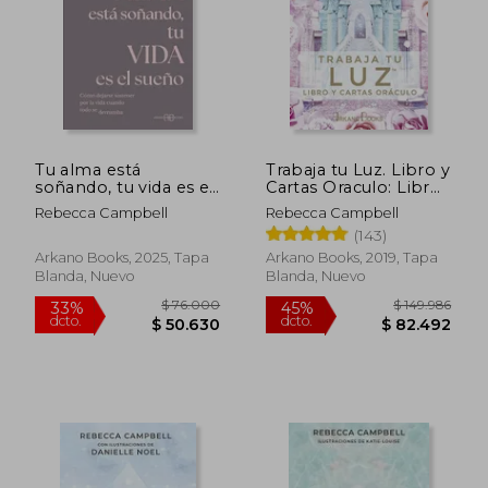
Tu alma está
Trabaja tu Luz. Libro y
soñando, tu vida es el
Cartas Oraculo: Libro
sueño: Cómo dejarse
y Cartas Oráculo
Rebecca Campbell
Rebecca Campbell
sostener por la vida
(143)
cuando todo se
derrumba
Arkano Books, 2025, Tapa
Arkano Books, 2019, Tapa
Blanda, Nuevo
Blanda, Nuevo