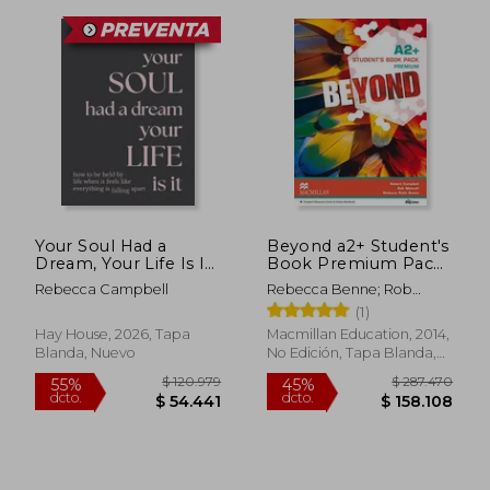
$ 116.780
$ 105.2
55%
55%
dcto.
dcto.
Your Soul Had a
Beyond a2+ Student's
$ 52.551
$ 47.3
Dream, Your Life Is It:
Book Premium Pack
How to Be Held by
(en Inglés)
Rebecca Campbell
Rebecca Benne; Rob
Life When It Feels
Metcalf; Robert Campbell
(1)
Like Everything Is
Falling Apart (en
Hay House, 2026, Tapa
Macmillan Education, 2014,
Inglés)
Blanda, Nuevo
No Edición, Tapa Blanda,
Nuevo