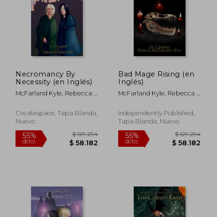
$ 175.233
$ 148.3
55%
55%
dcto.
dcto.
$ 78.855
$ 66.7
Necromancy By
Bad Mage Rising (en
Necessity (en Inglés)
Inglés)
McFarland Kyle, Rebecca ;
McFarland Kyle, Rebecca ;
Campbell, J. A.
Campbell, J. A.
Createspace, Tapa Blanda,
Independently Published,
Nuevo
Tapa Blanda, Nuevo