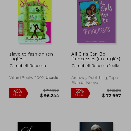
slave to fashion (en
All Girls Can Be
Inglés)
Princesses (en Inglés)
Campbell, Rebecca
Campbell, Rebecca Joelle
Villard Books, 2002,
Usado
Archway Publishing, Tapa
Blanda, Nuevo
$ 135.172
$ 116.7
55%
55%
dcto.
dcto.
$ 60.828
$ 52.5