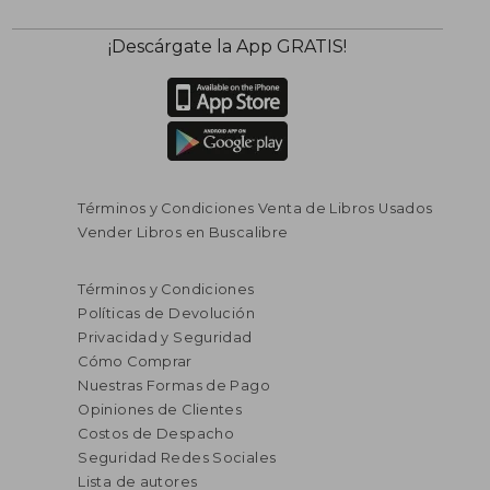
¡Descárgate la App GRATIS!
Términos y Condiciones Venta de Libros Usados
Vender Libros en Buscalibre
$ 129.294
$ 129.2
55%
55%
Términos y Condiciones
dcto.
dcto.
$ 58.182
$ 58.1
Políticas de Devolución
Privacidad y Seguridad
Cómo Comprar
Nuestras Formas de Pago
Opiniones de Clientes
Costos de Despacho
Seguridad Redes Sociales
Lista de autores