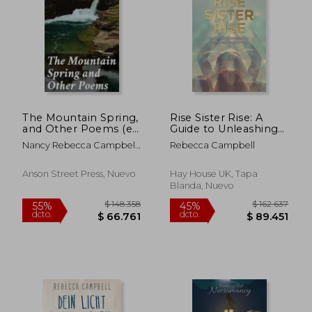
$ 168.663
$ 145.0
45%
55%
dcto.
dcto.
$ 92.765
$ 65.2
The Mountain Spring,
Rise Sister Rise: A
and Other Poems (en
Guide to Unleashing
Inglés)
the Wise, Wild
Nancy Rebecca Campbell
Rebecca Campbell
Woman Within
Glass
Anson Street Press, Nuevo
Hay House UK, Tapa
Blanda, Nuevo