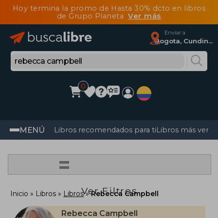
Hoy termina la promo de Hasta 30% dcto en libros
de Grupo Planeta
Ver más
Enviar a
Bogota, Cundinamarca
0
MENÚ
Libros recomendados para ti
Libros más vendi
=
Ver Filtros
Inicio
Libros
Libros
Rebecca Campbell
Rebecca Campbell