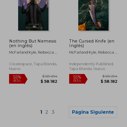
$ 148.358
$ 162.6
55%
45%
dcto.
dcto.
Nothing But Nemesis
The Cursed Knife (en
$ 66.761
$ 89.4
(en Inglés)
Inglés)
McFarland Kyle, Rebecca ;
McFarland Kyle, Rebecca ;
Campbell, J. A.
Campbell, J. A.
Createspace, Tapa Blanda,
Independently Published,
Nuevo
Tapa Blanda, Nuevo
1
2
3
Página Siguiente