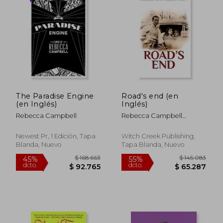
The Paradise Engine
Road's end (en
(en Inglés)
Inglés)
Rebecca Campbell
Rebecca Campbell
Barrett
Newest Pr, 1 Edición, Tapa
Witch Creek Publishing,
Blanda, Nuevo
Tapa Blanda, Nuevo
$ 160.872
$ 109.5
55%
45%
dcto.
dcto.
$ 72.392
$ 60.2