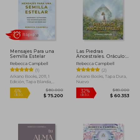
Mensajes Para una
Las Piedras
Semilla Estelar
Ancestrales. Oráculo:
44 Cartas y Libro Guía
Rebecca Campbell
Rebecca Campbell
Rápido
(1)
(2)
Arkano Books, 2011, 1
Arkano Books, Tapa Dura,
Edición, Tapa Blanda,
Nuevo
Nuevo
$ 80.000
$ 89.0
6%
32%
dcto.
dcto.
$ 75.200
$ 60.3