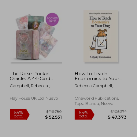
$ 146.174
$ 185.
55%
45%
dcto.
dcto.
$ 65.778
$ 101.7
The Rose Pocket
How to Teach
Oracle: A 44-Card
Economics to Your
Deck and Guidebook
Dog: A Quirky
Campbell, Rebecca ;
Rebecca Campbell;
(en Inglés)
Introduction (en
Katie-Louise
Anthony Mcgowan
Inglés)
Hay House UK Ltd, Nuevo
Oneworld Publications,
Tapa Blanda, Nuevo