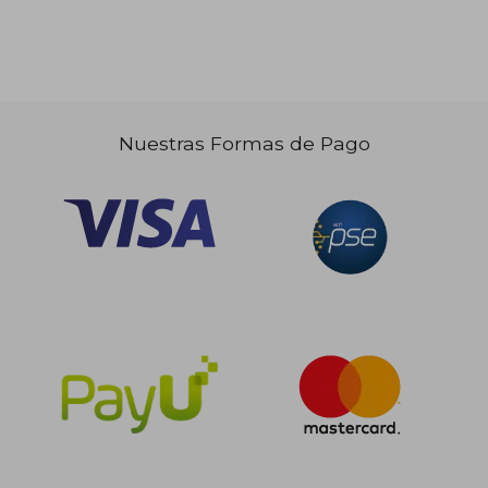
Nuestras Formas de Pago
$ 162.936
$ 129.2
45%
55%
dcto.
dcto.
$ 89.615
$ 58.1