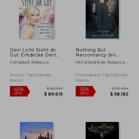
$ 174.990
$ 162.
45%
55%
dcto.
dcto.
$ 96.244
$ 72.9
Dein Licht Steht dir
Nothing But
Gut: Entdecke Dein
Necromancy (en
Verborgenes
Inglés)
Campbell, Rebecca
McFarland Kyle, Rebecca ;
Potenzial und Lass
Campbell, J. A.
Dein Leben Leuchten
(en Alemán)
Ansata,, Tapa Blanda,
Createspace, Tapa Blanda,
Nuevo
Nuevo