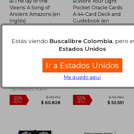
Estás viendo
Buscalibre Colombia
, pero 
Estados Unidos
The lay of the Vixens:
Work Your Light
Ir a Estados Unidos
A Song of Ancient
Pocket Oracle Cards:
Amazons (en Inglés)
A 44-Card Deck and
Rebecca K Campbell
Campbell, Rebecca; Noel,
Guidebook (en
Me quedo aquí
Danielle
Inglés)
Rebecca K Campbell,
Hay House UK Ltd, Nuevo
Tapa Blanda, Nuevo
$ 101.473
$ 152.8
45%
55%
dcto.
dcto.
$ 55.810
$ 68.7