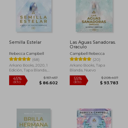
$ 76.000
$ 149.9
33%
45%
dcto.
dcto.
$ 50.630
$ 82.4
Semilla Estelar
Las Aguas Sanadoras.
Oraculo
Rebecca Campbell
Campbell Rebecca
(68)
(20)
Arkano Books, 2020, 1
Arkano Books, Tapa
Edición, Tapa Blanda,
Blanda, Nuevo
Nuevo