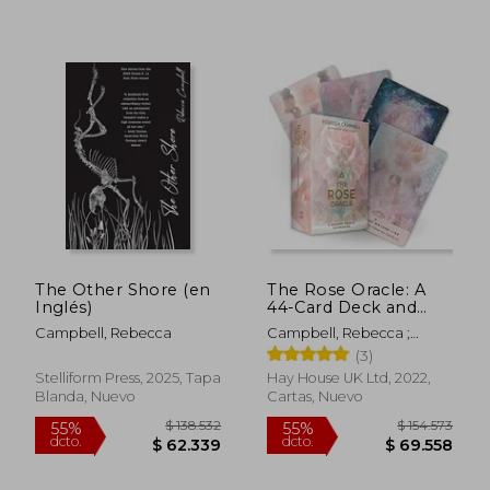
$ 146.174
$ 110.3
55%
55%
dcto.
dcto.
$ 65.778
$ 49.6
The Other Shore (en
The Rose Oracle: A
Inglés)
44-Card Deck and
Guidebook (en
Campbell, Rebecca
Campbell, Rebecca ;
Inglés)
Katie-Louise
(3)
Stelliform Press, 2025, Tapa
Hay House UK Ltd, 2022,
Blanda, Nuevo
Cartas, Nuevo