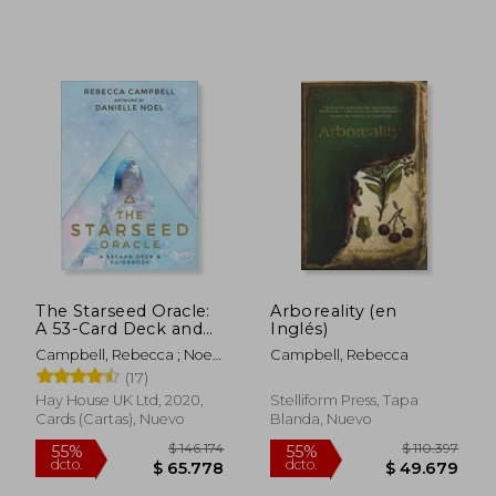
The Starseed Oracle:
Arboreality (en
A 53-Card Deck and
Inglés)
Guid (en Inglés)
Campbell, Rebecca ; Noel,
Campbell, Rebecca
Danielle
(17)
Hay House UK Ltd, 2020,
Stelliform Press, Tapa
Cards (Cartas), Nuevo
Blanda, Nuevo
$ 120.979
$ 146.1
55%
55%
dcto.
dcto.
$ 54.441
$ 65.7