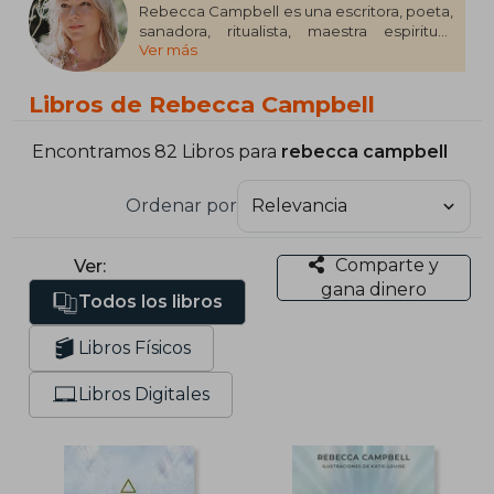
Rebecca Campbell es una escritora, poeta,
sanadora, ritualista, maestra espiritual,
Ver más
visionaria y mística de éxito internacional
que ha aparecido en Vogue, The Sunday
Times, Oprah.com, Psychologies
Libros de Rebecca Campbell
Magazine.
Sus libros, oráculos, cursos y talleres han
Encontramos 82 Libros para
rebecca campbell
sido traducidos a más de 20 idiomas y ha
apoyado a cientos de miles de personas a
Ordenar por
cambiar sus vidas y responder a las
llamadas de su alma. Su podcast Returning
with Rebecca Campbell ayuda a las
Comparte y
Ver:
personas a conectarse con la sabiduría
gana dinero
interior.
Todos los libros
Libros Físicos
Libros Digitales