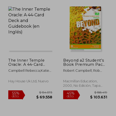
$ 158.055
$ 162.6
45%
45%
dcto.
dcto.
$ 86.930
$ 89.4
The Inner Temple
Beyond a2 Student's
Oracle: A 44-Card
Book Premium Pack
Deck and Guidebook
(en Inglés)
Campbell Rebecca,Katie-
Robert Campbell; Rob
(en Inglés)
Louise
Metcalf; Rebecca Benne
Hay House Uk Ltd, Nuevo
Macmillan Education,
2000, No Edición, Tapa
Blanda, Nuevo