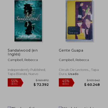
Sandalwood (en
Gente Guapa
Inglés)
Campbell, Rebecca
Campbell, Rebecca
$ 120.979
$ 287.4
55%
45%
Independently Published,
Círculo De Lectores.,, Tapa
dcto.
dcto.
$ 54.441
$ 158.1
Tapa Blanda, Nuevo
Dura,
Usado