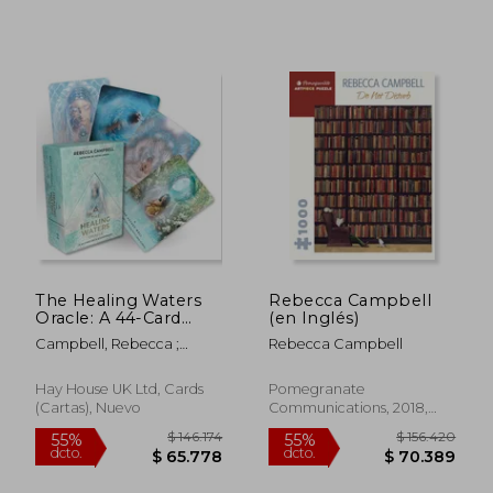
The Healing Waters
Rebecca Campbell
Oracle: A 44-Card
(en Inglés)
Deck and Guidebook
Campbell, Rebecca ;
Rebecca Campbell
(en Inglés)
Katie-Louise
Hay House UK Ltd, Cards
Pomegranate
(Cartas), Nuevo
Communications, 2018,
Puzzle, Nuevo