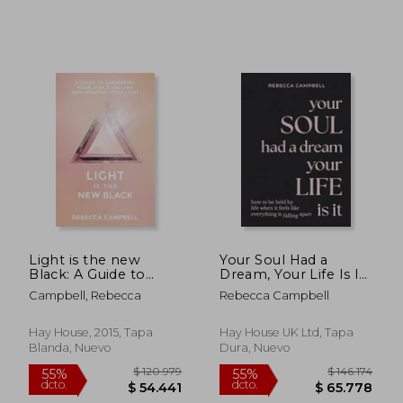
$ 120.979
$ 130.9
55%
45%
Light is the new
Your Soul Had a
dcto.
dcto.
$ 54.441
$ 72.0
Black: A Guide to
Dream, Your Life Is It:
Answering Your
How to Be Held by
Campbell, Rebecca
Rebecca Campbell
Soul's Callings and
Life When It Feels
Working Your Light
Like Everything Is
(en Inglés)
Falling Apart (en
Hay House, 2015, Tapa
Hay House UK Ltd, Tapa
Inglés)
Blanda, Nuevo
Dura, Nuevo