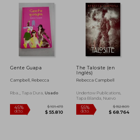
Gente Guapa
The Talosite (en
Inglés)
$ 154.573
$ 188.4
55%
45%
Campbell, Rebecca
Rebecca Campbell
dcto.
dcto.
$ 69.558
$ 103.6
Rba.,, Tapa Dura,
Usado
Undertow Publications,
Tapa Blanda, Nuevo