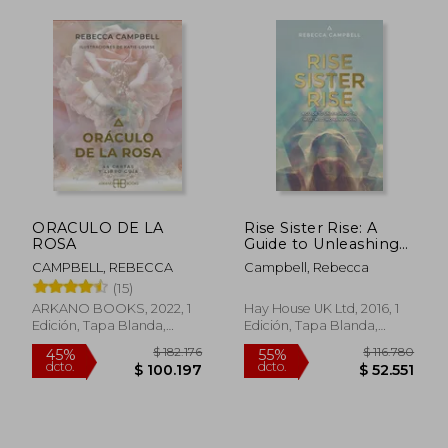
$ 141.718
$ 133.5
45%
55%
dcto.
dcto.
$ 77.945
$ 60.1
ORACULO DE LA
Rise Sister Rise: A
ROSA
Guide to Unleashing
the Wise, Wild
CAMPBELL, REBECCA
Campbell, Rebecca
Woman Within (en
(15)
Inglés)
ARKANO BOOKS, 2022, 1
Hay House UK Ltd, 2016, 1
Edición, Tapa Blanda,
Edición, Tapa Blanda,
Nuevo
Nuevo