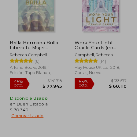
$ 157.457
$ 208.4
45%
55%
dcto.
dcto.
$ 86.602
$ 93.7
Brilla Hermana Brilla.
Work Your Light
Libera tu Mujer
Oracle Cards (en
Interior Indómita y
Inglés)
Rebecca Campbell
Campbell, Rebecca
Sabia
(6)
(14)
Arkano Books, 2019, 1
Hay House UK Ltd, 2018,
Edición, Tapa Blanda,
Cartas, Nuevo
Nuevo
Disponible
Usado
en Buen Estado a
$ 70.340
.
Comprar Usado