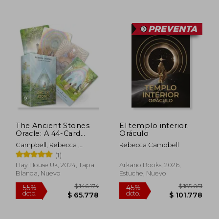
$ 146.174
$ 156.4
55%
55%
dcto.
dcto.
$ 65.778
$ 70.3
The Ancient Stones
El templo interior.
Oracle: A 44-Card
Oráculo
Deck and Guidebook
Campbell, Rebecca ;
Rebecca Campbell
(en Inglés)
Katie-Louise
(1)
Hay House Uk, 2024, Tapa
Arkano Books, 2026,
Blanda, Nuevo
Estuche, Nuevo