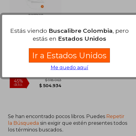
$ 135.592
$ 187.3
45%
45%
dcto.
dcto.
$ 74.576
$ 103.0
Estás viendo
Buscalibre Colombia
, pero
estás en
Estados Unidos
The Big Book of
Terps: Understanding
Terpenes and
Ir a Estados Unidos
Russ Hudson
Synergy in Cannabis
(en Inglés)
Russ Hudson, Tapa Dura,
Me quedo aquí
Nuevo
Se han encontrado pocos libros. Puedes
Repetir
la Búsqueda
sin exigir que estén presentes todos
los términos buscados..