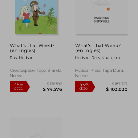
$ 186.340
$ 125.
45%
45%
dcto.
dcto.
$ 102.487
$ 68.8
What's that Weed?
What's That Weed?
(en Inglés)
(en Inglés)
Russ Hudson
Hudson, Russ; Khan, Isra
Createspace, Tapa Blanda,
Hudson Press, Tapa Dura,
Nuevo
Nuevo