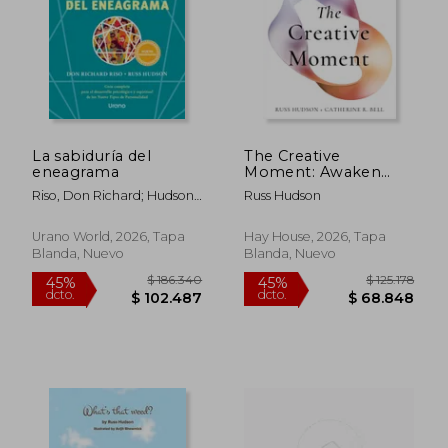
La sabiduría del
The Creative
eneagrama
Moment: Awaken
Creativity Through
Riso, Don Richard; Hudson,
Russ Hudson
the Enneagram (en
Russ
Inglés)
Urano World, 2026, Tapa
Hay House, 2026, Tapa
Blanda, Nuevo
Blanda, Nuevo