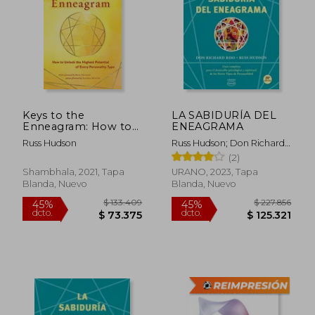
Keys to the
LA SABIDURÍA DEL
Enneagram: How to
ENEAGRAMA
Unlock the Highest
Russ Hudson
Russ Hudson; Don Richard
Potential of Every
Riso
(2)
Personality Type (en
Inglés)
Shambhala, 2021, Tapa
URANO, 2023, Tapa
Blanda, Nuevo
Blanda, Nuevo
$ 133.409
$ 227.8
45%
45%
dcto.
dcto.
$ 73.375
$ 125.3