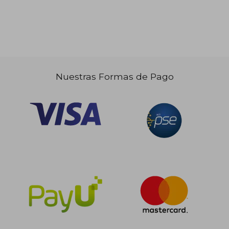
$ 918.063
45%
dcto.
$ 504.934
Nuestras Formas de Pago