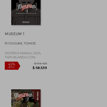
MUSEUM 1
RYOUSUKE, TOMOE
DISTRITO MANGA, 2025,
TAPA BLANDA CON
SOBRECUBIERTA, Nuevo
$ 49.000
$ 106.435
45%
dcto.
$ 39.200
$ 58.539