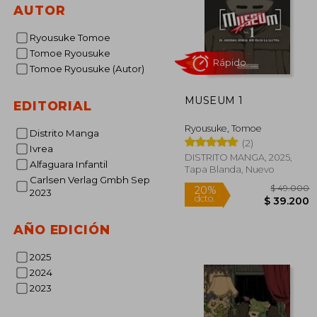
AUTOR
Ryousuke Tomoe
Tomoe Ryousuke
Tomoe Ryousuke (Autor)
MUSEUM 1
EDITORIAL
Rápido
Ryousuke, Tomoe
Distrito Manga
(2)
Ivrea
DISTRITO MANGA, 2025,
Alfaguara Infantil
Tapa Blanda, Nuevo
Carlsen Verlag Gmbh Sep
2023
AÑO EDICIÓN
$ 4
20%
dcto.
$ 3
2025
2024
2023