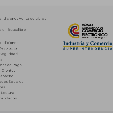
ondiciones Venta de Libros
s en Buscalibre
ondiciones
 Devolución
 Seguridad
ar
rmas de Pago
 Clientes
espacho
edes Sociales
res
a Lectura
omendados