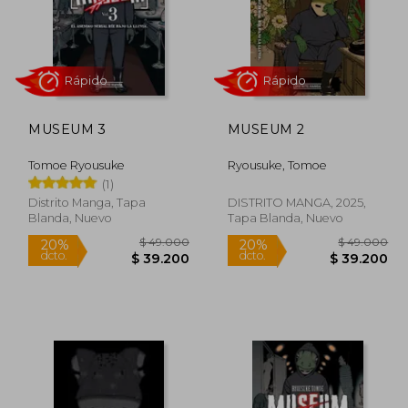
MUSEUM 3
MUSEUM 2
Rápido
Rápido
Tomoe Ryousuke
Ryousuke, Tomoe
(1)
Distrito Manga, Tapa
DISTRITO MANGA, 2025,
Blanda, Nuevo
Tapa Blanda, Nuevo
9.000
$ 49.000
20%
20%
dcto.
dcto.
9.200
$ 39.200