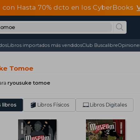
 con Hasta 70% dcto en los CyberBooks
dos
Libros importados más vendidos
Club Buscalibre
Opiniones
uke Tomoe
ara
ryousuke tomoe
 libros
Libros Físicos
Libros Digitales