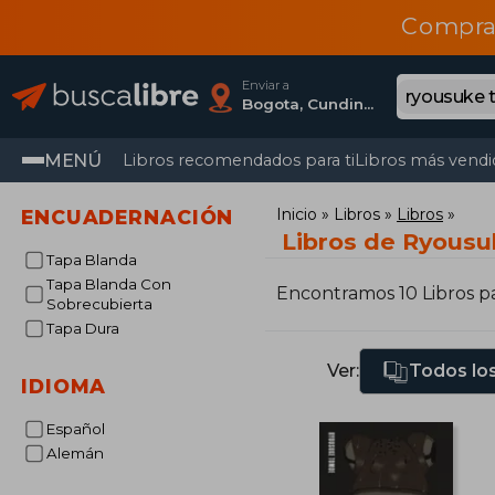
Compra
Enviar a
Bogota, Cundinamarca
MENÚ
Libros recomendados para ti
Libros más vendi
Inicio
Libros
Libros
ENCUADERNACIÓN
Libros de Ryous
Tapa Blanda
Tapa Blanda Con
Encontramos 10 Libros p
Sobrecubierta
Tapa Dura
Ver:
Todos los
IDIOMA
Español
Alemán