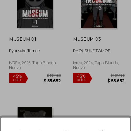
MUSEUM 01
MUSEUM 03
Ryousuke Tomoe
RYOUSUKE TOMOE
IVREA, 2023, Tapa Blanda,
Ivrea, 2024, Tapa Blanda,
Nuevo
Nuevo
101.186
$ 101.186
45%
45%
dcto.
dcto.
5.652
$ 55.652