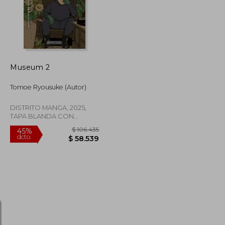
Museum 2
Tomoe Ryousuke (Autor)
DISTRITO MANGA, 2025,
TAPA BLANDA CON
SOBRECUBIERTA, Nuevo
$ 101.186
$ 106.435
45%
dcto.
$ 55.652
$ 58.539