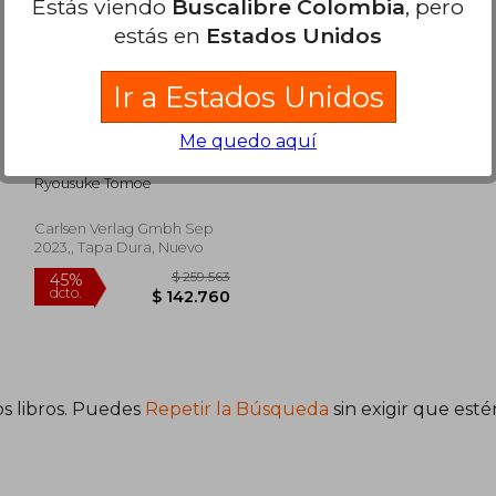
Estás viendo
Buscalibre Colombia
, pero
estás en
Estados Unidos
Ir a Estados Unidos
Museum (en Alemán)
Me quedo aquí
Ryousuke Tomoe
Carlsen Verlag Gmbh Sep
2023,, Tapa Dura, Nuevo
s libros. Puedes
Repetir la Búsqueda
sin exigir que est
74.620
$ 259.563
45%
dcto.
1.041
$ 142.760