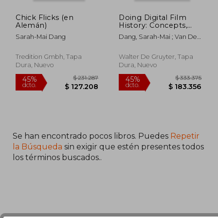
Chick Flicks (en
Doing Digital Film
Alemán)
History: Concepts,
Tools, Practices (en
Sarah-Mai Dang
Dang, Sarah-Mai ; Van Der
Inglés)
Heijden, Tim ; Olesen,
Christian Gosvig
Tredition Gmbh, Tapa
Walter De Gruyter, Tapa
Dura, Nuevo
Dura, Nuevo
Se han encontrado pocos libros. Puedes
Repetir
la Búsqueda
sin exigir que estén presentes todos
los términos buscados..
$ 231.287
$ 333.3
45%
45%
dcto.
dcto.
$ 127.208
$ 183.3