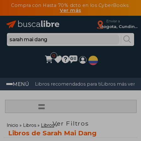
Compra con Hasta 70% dcto en los CyberBooks
Ver más
Enviar a
Bogota, Cundinamarca
0
MENÚ
Libros recomendados para ti
Libros más vendi
=
Ver Filtros
Inicio
Libros
Libros
Libros de Sarah Mai Dang