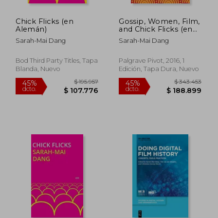
Chick Flicks (en
Gossip, Women, Film,
Alemán)
and Chick Flicks (en
Inglés)
Sarah-Mai Dang
Sarah-Mai Dang
Bod Third Party Titles, Tapa
Palgrave Pivot, 2016, 1
Blanda, Nuevo
Edición, Tapa Dura, Nuevo
$ 195.957
$ 343.4
45%
45%
dcto.
dcto.
$ 107.776
$ 188.8