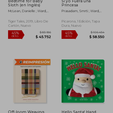
$ 90.325
$ 75.2
Bedtime for Baby
Si yo Fuera una
45%
45%
dcto.
dcto.
Sloth (en Inglés)
Princesa
$ 49.679
$ 41.4
McLean, Danielle ; Ward,
Prasadam, Smrti ; Ward,
Sarah
Sarah
Tiger Tales, 2019, Libro De
Picarona, 1 Edición, Tapa
Cartón, Nuevo
Dura, Nuevo
Off-loom Weaving.
Hello Santa! Hand