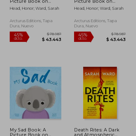
Picture Book on
Picture Book on
Understanding and
Understanding and
Head, Honor; Ward, Sarah
Head, Honor; Ward, Sarah
Managing Emotions
Managing Emotions
(en Inglés)
(en Inglés)
Arcturus Editions, Tapa
Arcturus Editions, Tapa
Dura, Nuevo
Dura, Nuevo
$ 116.780
$ 116.7
45%
45%
dcto.
dcto.
$ 64.229
$ 64.2
My Sad Book: A
Death Rites: A Dark
Picture Book on
and Atmospheric