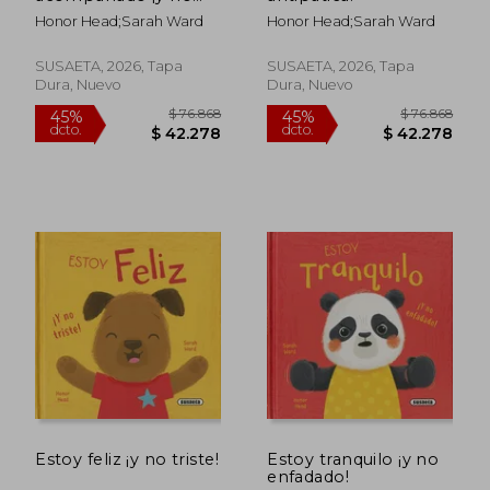
solo!
Honor Head;Sarah Ward
Honor Head;Sarah Ward
SUSAETA, 2026, Tapa
SUSAETA, 2026, Tapa
Dura, Nuevo
Dura, Nuevo
$ 76.868
$ 76.8
45%
45%
dcto.
dcto.
$ 42.278
$ 42.2
Estoy feliz ¡y no triste!
Estoy tranquilo ¡y no
enfadado!