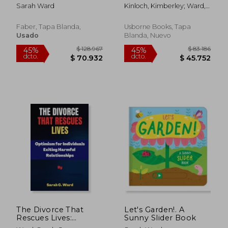
Inglés)
Inglés)
Sarah Ward
Kinloch, Kimberley; Ward,
Sarah
Faber, Tapa Blanda,
Usborne Books, Tapa
Usado
Blanda, Nuevo
$ 78.987
$ 78.9
45%
45%
dcto.
dcto.
$ 43.443
$ 43.4
The Divorce That
Let's Garden!. A
Rescues Lives:
Sunny Slider Book
Optimism for