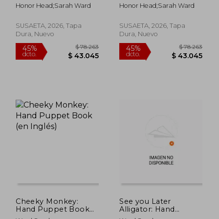
Honor Head;Sarah Ward
Honor Head;Sarah Ward
SUSAETA, 2026, Tapa
SUSAETA, 2026, Tapa
Dura, Nuevo
Dura, Nuevo
$ 76.868
$ 76.8
45%
45%
dcto.
dcto.
$ 42.278
$ 42.2
Cheeky Monkey:
See you Later
Hand Puppet Book
Alligator: Hand
(en Inglés)
Puppet Book (en