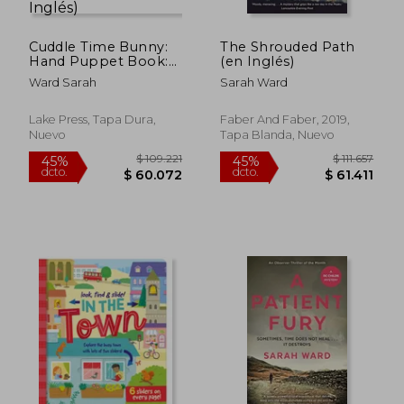
Cuddle Time Bunny:
The Shrouded Path
Hand Puppet Book:
(en Inglés)
Board Book With
Ward Sarah
Sarah Ward
Plush Hand Puppet
(Huggable Hand
Puppet Books) (en
Lake Press, Tapa Dura,
Faber And Faber, 2019,
Inglés)
Nuevo
Tapa Blanda, Nuevo
$ 109.221
$ 109.2
45%
45%
dcto.
dcto.
$ 60.072
$ 60.0