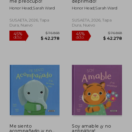
me preocupo!
deprimido!
Honor Head;Sarah Ward
Honor Head;Sarah Ward
SUSAETA, 2026, Tapa
SUSAETA, 2026, Tapa
$ 187.327
$ 87.3
45%
45%
Dura, Nuevo
Dura, Nuevo
dcto.
dcto.
$ 103.030
$ 48.0
Me siento
Soy amable ¡y no
acompañado ¡y no
antipática!