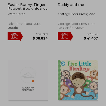
Easter Bunny: Finger
Daddy and me
Puppet Book: Board
Book With Finger
Ward Sarah
Cottage Door Press ; Ward,
Puppet (my Little
Sarah
Finger Puppet
Books) (en Inglés)
Lake Press, Tapa Dura,
Cottage Door Press, Libro
Usado
De Cartón, Nuevo
$ 70.589
$ 75.3
45%
45%
dcto.
dcto.
$ 38.824
$ 41.4