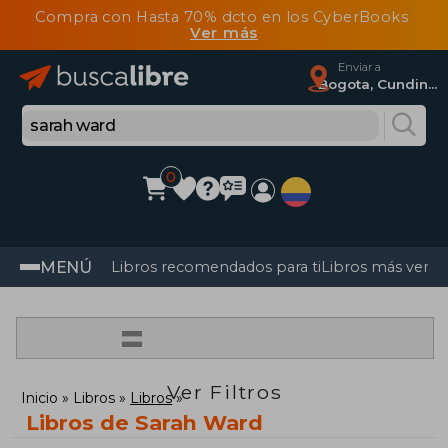
Compra con Hasta 70% dcto en los CyberBooks
Ver más
Enviar a
Bogota, Cundinamarca
0
MENÚ
Libros recomendados para ti
Libros más vendi
=
Ver Filtros
Inicio
Libros
Libros
Libros de Sarah Ward