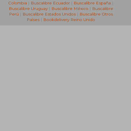
Colombia
|
Buscalibre Ecuador
|
Buscalibre España
|
Buscalibre Uruguay
|
Buscalibre México
|
Buscalibre
Perú
|
Buscalibre Estados Unidos
|
Buscalibre Otros
Países
|
Bookdelivery Reino Unido