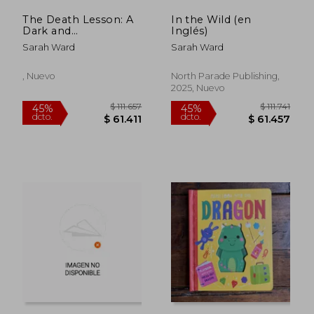
dcto.
dcto.
$ 61.457
$ 61.4
The Death Lesson: A
In the Wild (en
Dark and
Inglés)
Unputdownable
Sarah Ward
Sarah Ward
Welsh Crime Thriller
(Mallory Dawson
Crime Thriller) (en
, Nuevo
North Parade Publishing,
Inglés)
2025, Nuevo