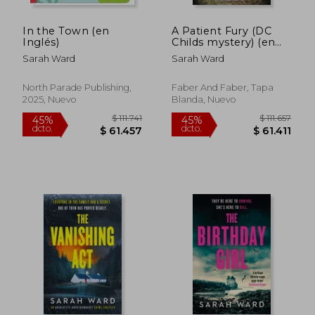
In the Town (en
A Patient Fury (DC
Inglés)
Childs mystery) (en
Inglés)
Sarah Ward
Sarah Ward
North Parade Publishing,
Faber And Faber, Tapa
2025, Nuevo
Blanda, Nuevo
$ 109.221
$ 111.
45%
45%
dcto.
dcto.
$ 60.072
$ 61.4