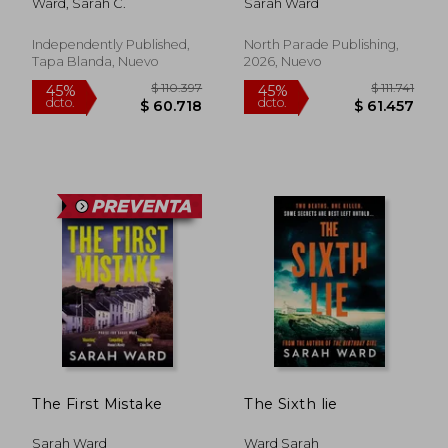
Ward, Sarah C.
Sarah Ward
Individuals Exiting
Harmful
Relationships (en
Independently Published,
North Parade Publishing,
Inglés)
Tapa Blanda, Nuevo
2026, Nuevo
$ 78.987
$ 127.3
45%
45%
dcto.
dcto.
$ 43.443
$ 70.0
The First Mistake
The Sixth lie
Sarah Ward
Ward Sarah