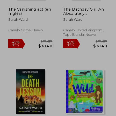
The Vanishing act (en
The Birthday Girl: An
Inglés)
Absolutely
Unputdownable
Sarah Ward
Sarah Ward
Crime Thriller (a
Mallory Dawson
Crime Thriller, 1) (en
Canelo Crime, Nuevo
Canelo, United Kingdom,,
Inglés)
Tapa Blanda, Nuevo
$ 111.741
$ 111.
45%
45%