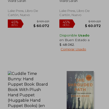
Ward Sarah
Ward Sarah
Inglés)
Lake Press, Libro De
Lake Press, Libro De
Cartón, Nuevo
Cartón, Nuevo
Disponible
Usado
en Buen Estado a
$ 48.062
.
Comprar Usado
$ 78.263
$ 78.2
45%
45%
dcto.
dcto.
$ 43.045
$ 43.0