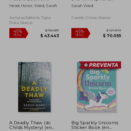
Understanding and
Crime Thriller (Carla
Head, Honor; Ward, Sarah
Sarah Ward
Managing Emotions
James Crime
(en Inglés)
Thrillers) (en Inglés)
Arcturus Editions, Tapa
Canelo Crime, Nuevo
Dura, Nuevo
$ 101.084
$ 78.9
45%
45%
dcto.
dcto.
$ 55.596
$ 43.4
A Deadly Thaw (dc
Big Sparkly Unicorns
Childs Mystery) (en
Sticker Book (en