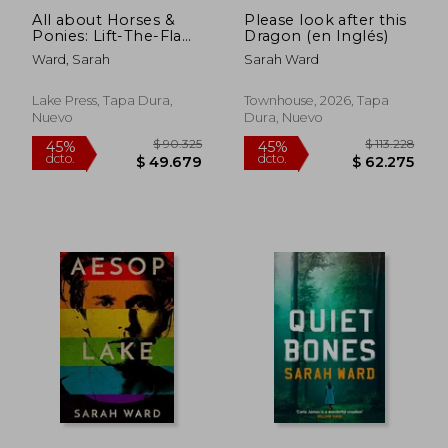
All about Horses &
Please look after this
$ 111.657
$ 111.
45%
45%
Ponies: Lift-The-Flap
Dragon (en Inglés)
dcto.
dcto.
$ 61.411
$ 61.4
Book: Board Book
Ward, Sarah
Sarah Ward
with Over 50 Flaps to
Lift! (en Inglés)
Lake Press, Tapa Dura,
Townhouse, 2026, Tapa
Nuevo
Dura, Nuevo