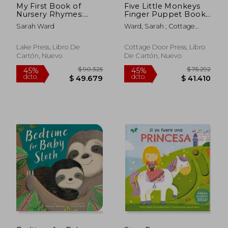
My First Book of
Five Little Monkeys
Nursery Rhymes:
Finger Puppet Book
Handle Board Book
(en Inglés)
Sarah Ward
Ward, Sarah ; Cottage
(en Inglés)
Door Press
Lake Press, Libro De
Cottage Door Press, Libro
Cartón, Nuevo
De Cartón, Nuevo