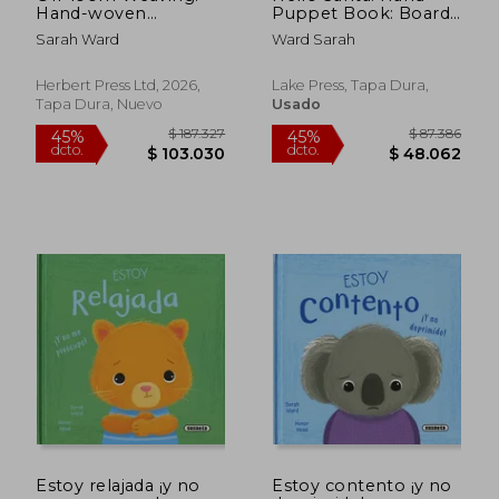
Hand-woven
Puppet Book: Board
Patterns and
Book With Plush
Sarah Ward
Ward Sarah
$ 83.186
$ 106.4
Inspiration
Hand Puppet
45%
45%
dcto.
dcto.
(Huggable Hand
$ 45.752
$ 58.5
Puppet Books) (en
Herbert Press Ltd, 2026,
Lake Press, Tapa Dura,
Inglés)
Tapa Dura, Nuevo
Usado
Estoy relajada ¡y no
Estoy contento ¡y no