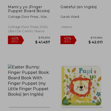
Mami y yo (Finger
Grateful (en Inglés)
Puppet Board Books)
Cottage Door Press ; Ward,
Sarah Ward
Sarah
Cottage Door Press, 2020,
, Nuevo
Libro De Cartón, Nuevo
$ 75.376
$ 76.3
45%
45%
dcto.
dcto.
$ 41.457
$ 42.0