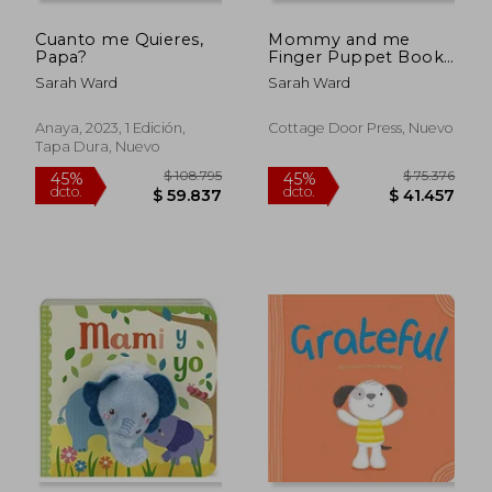
Cuanto me Quieres,
Mommy and me
Papa?
Finger Puppet Book
(en Inglés)
Sarah Ward
Sarah Ward
Anaya, 2023, 1 Edición,
Cottage Door Press, Nuevo
Tapa Dura, Nuevo
$ 108.795
$ 75.3
45%
45%
dcto.
dcto.
$ 59.837
$ 41.4