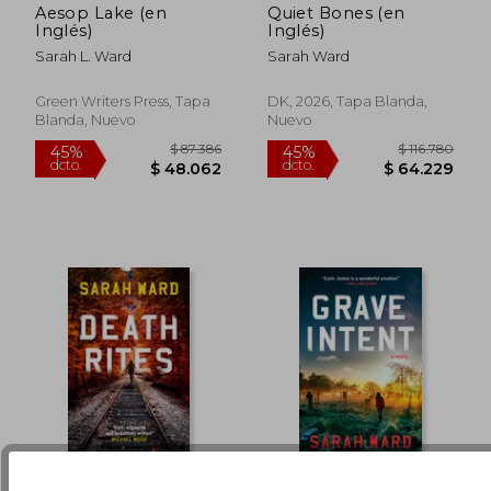
Aesop Lake (en
Quiet Bones (en
Inglés)
Inglés)
Sarah L. Ward
Sarah Ward
$ 111.657
$ 111.
45%
45%
dcto.
dcto.
$ 61.411
$ 61.4
Green Writers Press, Tapa
DK, 2026, Tapa Blanda,
Blanda, Nuevo
Nuevo