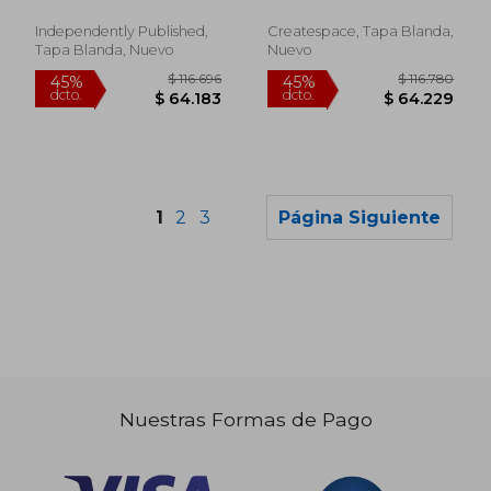
Inglés)
Independently Published,
Createspace, Tapa Blanda,
Tapa Blanda, Nuevo
Nuevo
1
2
3
Página Siguiente
Nuestras Formas de Pago
$ 110.397
$ 111.
45%
45%
dcto.
dcto.
$ 60.718
$ 61.4