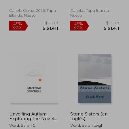
Canelo Crime, 2026, Tapa
Canelo,, Tapa Blanda,
Blanda, Nuevo
Nuevo
$ 128.967
$ 83.1
45%
45%
dcto.
dcto.
$ 70.932
$ 45.7
Unveiling Autism:
Stone Sisters (en
Exploring the Novel
Inglés)
Aspects of
Ward, Sarah C.
Ward, Sarah Leigh
Neurodiversity. (en