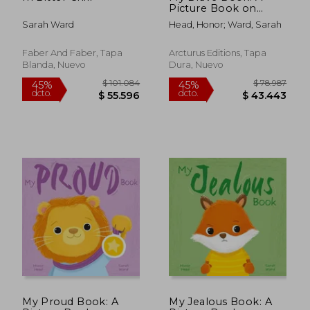
Picture Book on
Understanding and
Sarah Ward
Head, Honor; Ward, Sarah
Managing Emotions
(en Inglés)
Faber And Faber, Tapa
Arcturus Editions, Tapa
Blanda, Nuevo
Dura, Nuevo
$ 87.386
$ 116.7
45%
45%
dcto.
dcto.
$ 48.062
$ 64.2
My Proud Book: A
My Jealous Book: A