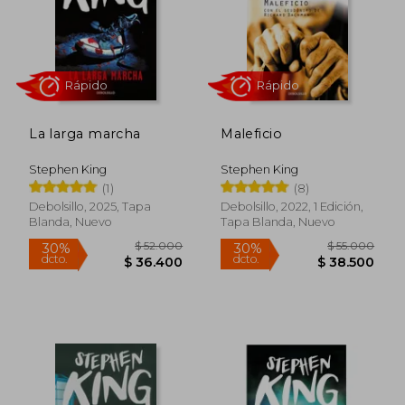
$ 49.000
$ 52.0
30%
30%
dcto.
dcto.
$ 34.300
$ 36.4
La larga marcha
Maleficio
Stephen King
Stephen King
(1)
(8)
Debolsillo, 2025, Tapa
Debolsillo, 2022, 1 Edición,
Blanda, Nuevo
Tapa Blanda, Nuevo
Rápido
Rápido