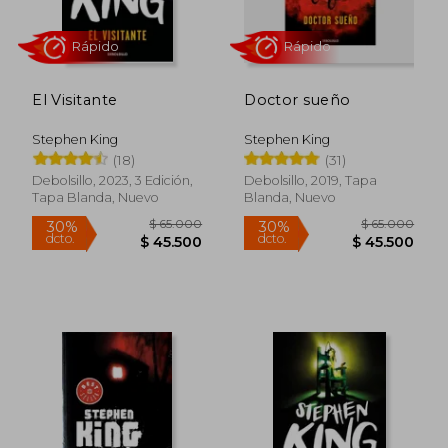
Rápido
Rápido
El Visitante
Doctor sueño
Stephen King
Stephen King
(18)
(31)
Debolsillo, 2023, 3 Edición,
Debolsillo, 2019, Tapa
Tapa Blanda, Nuevo
Blanda, Nuevo
$ 62.000
$ 59.0
30%
30%
dcto.
dcto.
$ 43.400
$ 41.3