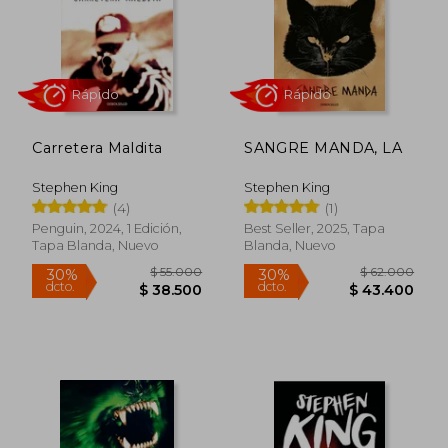
$ 72.000
$ 69.0
30%
30%
dcto.
dcto.
$ 50.400
$ 48.3
Carretera Maldita
SANGRE MANDA, LA
Stephen King
Stephen King
(4)
(1)
Penguin, 2024, 1 Edición,
Best Seller, 2025, Tapa
Tapa Blanda, Nuevo
Blanda, Nuevo
Rápido
Rápido