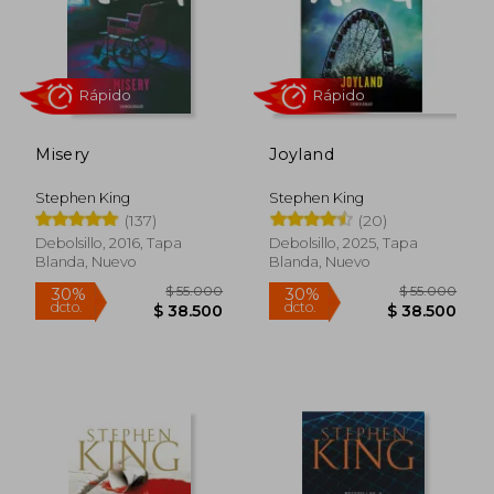
$ 52.000
$ 55.0
30%
30%
dcto.
dcto.
$ 36.400
$ 38.5
Misery
Joyland
Stephen King
Stephen King
(137)
(20)
Debolsillo, 2016, Tapa
Debolsillo, 2025, Tapa
Blanda, Nuevo
Blanda, Nuevo
Rápido
Rápido