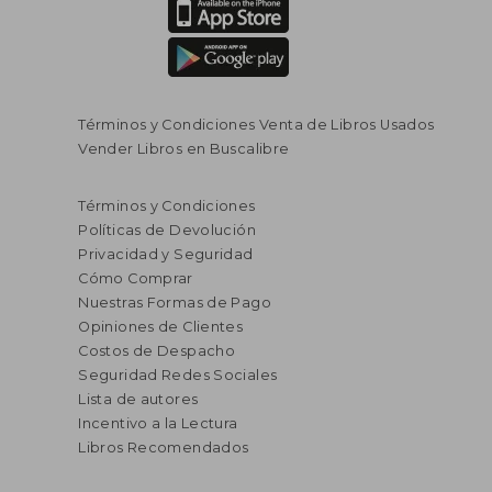
Términos y Condiciones Venta de Libros Usados
Vender Libros en Buscalibre
$ 52.000
$ 55.0
30%
30%
dcto.
dcto.
$ 36.400
$ 38.5
Términos y Condiciones
Políticas de Devolución
Privacidad y Seguridad
Cómo Comprar
Nuestras Formas de Pago
Opiniones de Clientes
Costos de Despacho
Seguridad Redes Sociales
Lista de autores
Incentivo a la Lectura
Libros Recomendados