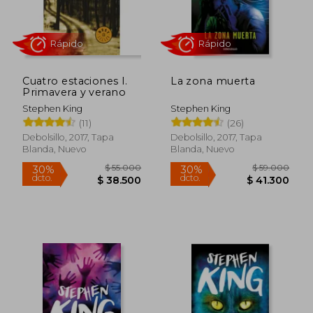
Cuatro estaciones I.
La zona muerta
Primavera y verano
Stephen King
Stephen King
$ 59.000
$ 55.0
(11)
(26)
30%
30%
dcto.
dcto.
$ 41.300
$ 38.5
Debolsillo, 2017, Tapa
Debolsillo, 2017, Tapa
Blanda, Nuevo
Blanda, Nuevo