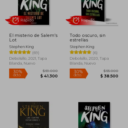
El misterio de Salem's
Todo oscuro, sin
$ 55.000
$ 55.0
30%
30%
Lot
estrellas
dcto.
dcto.
$ 38.500
$ 38.5
Stephen King
Stephen King
(69)
(6)
Debolsillo, 2021, Tapa
Debolsillo, 2020, Tapa
Blanda, Nuevo
Blanda, Nuevo
Rápido
Rápido