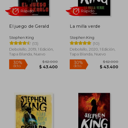
El juego de Gerald
La milla verde
Rápido
Rápido
Stephen King
Stephen King
(13)
(10)
Debolsillo, 2019, 1 Edición,
Debolsillo, 2020, 1 Edición,
Tapa Blanda, Nuevo
Tapa Blanda, Nuevo
$ 65.000
$ 65.0
30%
30%
dcto.
dcto.
$ 45.500
$ 45.5