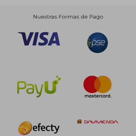
Nuestras Formas de Pago
$ 99.000
$ 52.0
20%
30%
dcto.
dcto.
$ 79.200
$ 36.4
Rápido
Rápido