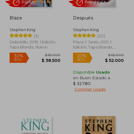
Blaze
Después
Stephen King
Stephen King
(3)
(20)
Debolsillo, 2019, 1 Edición,
Plaza Y Janés, 2021, 1
Tapa Blanda, Nuevo
Edición, Tapa Blanda,
Nuevo
Disponible
Usado
en Buen Estado a
Rápido
Rápido
$ 32.780
.
Comprar Usado