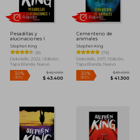
Rápido
Rápido
Pesadillas y
Cementerio de
alucinaciones I
animales
Stephen King
Stephen King
(8)
(76)
Debolsillo, 2022, 1 Edición,
Debolsillo, 2017, 1 Edición,
Tapa Blanda, Nuevo
Tapa Blanda, Nuevo
$ 55.000
$ 59.0
30%
30%
dcto.
dcto.
$ 38.500
$ 41.3