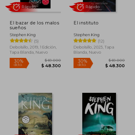
El bazar de los malos
El instituto
sueños
Stephen King
Stephen King
(5)
(12)
Debolsillo, 2019, 1 Edición,
Debolsillo, 2023, Tapa
Tapa Blanda, Nuevo
Blanda, Nuevo
Rápido
Rápido
$ 57.000
$ 65.0
20%
30%
dcto.
dcto.
$ 45.600
$ 45.5