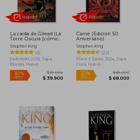
La caída de Gilead (La
Carrie (Edición 50
Torre Oscura [cómic]
Aniversario)
Rápido
Rápido
4)
Stephen King
Stephen King
(3)
(22)
Debolsillo, 2018, Tapa
Plaza Y Janés, 2024, Tapa
Blanda, Nuevo
Dura, Nuevo
$ 49.000
$ 79.0
30%
20%
dcto.
dcto.
$ 34.300
$ 63.2