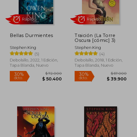
Rápido
Rápido
Bellas Durmientes
Traición (La Torre
Oscura [cómic] 3)
Stephen King
Stephen King
(5)
(4)
Debolsillo, 2022, 1 Edición,
Debolsillo, 2018, 1 Edición,
Tapa Blanda, Nuevo
Tapa Blanda, Nuevo
$ 65.000
$ 65.0
30%
30%
dcto.
dcto.
$ 45.500
$ 45.5