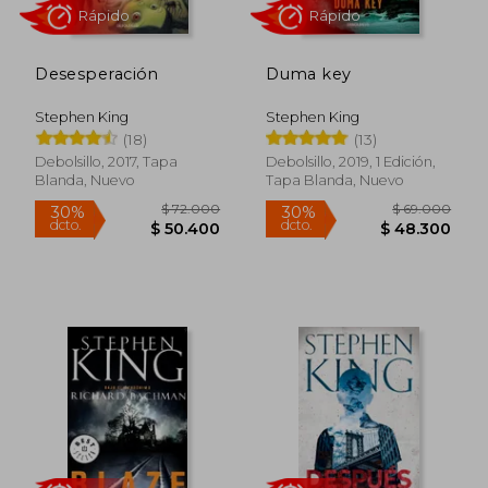
Desesperación
Duma key
Stephen King
Stephen King
(18)
(13)
Debolsillo, 2017, Tapa
Debolsillo, 2019, 1 Edición,
Blanda, Nuevo
Tapa Blanda, Nuevo
Rápido
Rápido
$ 69.000
$ 69.0
30%
30%
dcto.
dcto.
$ 48.300
$ 48.3