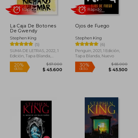
La Caja De Botones
Ojos de Fuego
De Gwendy
Stephen King
Stephen King
Rápido
Rápido
(5)
(6)
SUMA DE LETRAS, 2022, 1
Penguin, 2021, 1 Edición,
Edición, Tapa Blanda,
Tapa Blanda, Nuevo
Nuevo
$ 62.000
$ 62.0
30%
30%
dcto.
dcto.
$ 43.400
$ 43.4