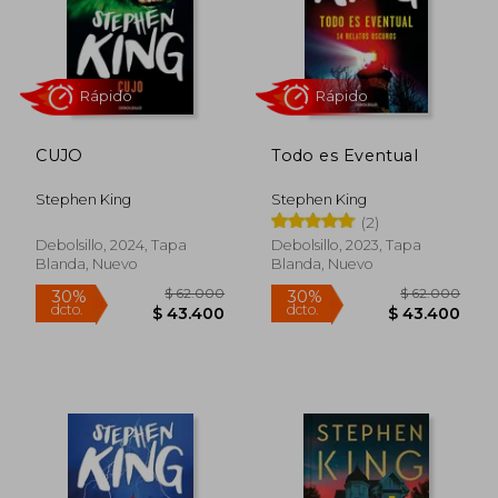
$ 55.000
$ 65.0
30%
20%
dcto.
dcto.
$ 38.500
$ 52.0
CUJO
Todo es Eventual
Stephen King
Stephen King
(2)
Debolsillo, 2024, Tapa
Debolsillo, 2023, Tapa
Blanda, Nuevo
Blanda, Nuevo