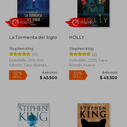
Rápido
Rápido
La Tormenta del Siglo
HOLLY
Stephen King
Stephen King
(12)
(2)
$ 55.000
$ 62.0
30%
30%
Debolsillo, 2011, 002
Debolsillo, 2025, Tapa
dcto.
dcto.
$ 38.500
$ 43.4
Edición, Tapa Blanda,
Blanda, Nuevo
Nuevo