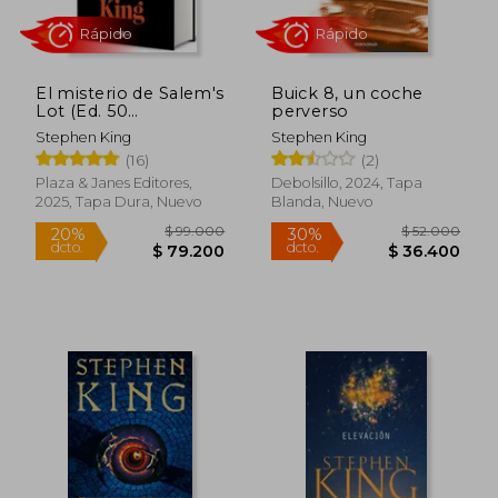
El misterio de Salem's
Buick 8, un coche
Lot (Ed. 50
perverso
aniversario)
Stephen King
Stephen King
(16)
(2)
Plaza & Janes Editores,
Debolsillo, 2024, Tapa
2025, Tapa Dura, Nuevo
Blanda, Nuevo
Rápido
Rápido
$ 105.721
$ 99.0