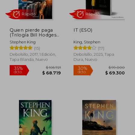
Quien pierde paga
IT (ESO)
(Trilogía Bill Hodges
2)
Stephen King
King, Stephen
(15)
(17)
Rápido
Rápido
Debolsillo, 2017, 1 Edición,
Debolsillo, 2025, Tapa
Tapa Blanda, Nuevo
Dura, Nuevo
$ 72.000
$ 57.0
30%
30%
dcto.
dcto.
$ 50.400
$ 39.9