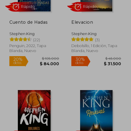
35%
30%
dcto.
dcto.
$ 68.719
$ 69.3
Cuento de Hadas
Elevacion
Stephen King
Stephen King
(22)
(3)
Penguin, 2022, Tapa
Debolsillo, 1 Edición, Tapa
Blanda, Nuevo
Blanda, Nuevo
Rápido
Rápido