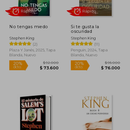
No tengas miedo
Si te gusta la
oscuridad
Stephen King
Stephen King
(2)
(11)
Plaza Y Janés, 2025, Tapa
Penguin, 2024, Tapa
Blanda, Nuevo
Blanda, Nuevo
Rápido
Rápido
$ 57.000
$ 85.0
30%
20%
dcto.
dcto.
$ 39.900
$ 68.0