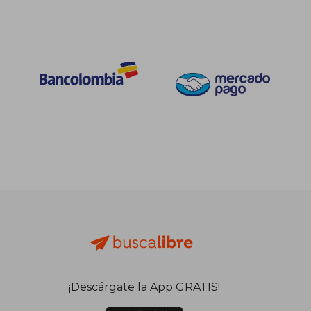
$ 105.000
$ 45.0
20%
30%
dcto.
dcto.
$ 84.000
$ 31.5
¡Descárgate la App GRATIS!
Rápido
Rápido