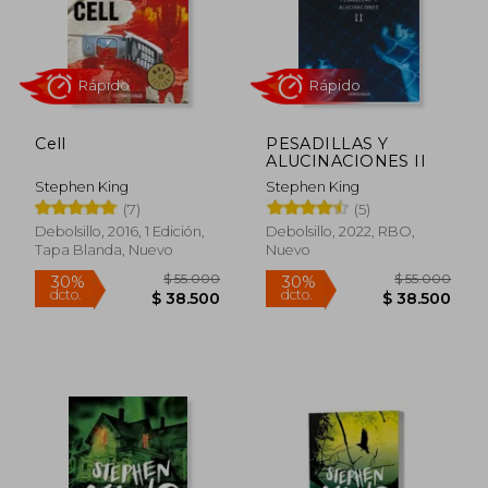
$ 55.000
$ 55.0
30%
30%
dcto.
dcto.
$ 38.500
$ 38.5
Cell
PESADILLAS Y
ALUCINACIONES II
Stephen King
Stephen King
(7)
(5)
Debolsillo, 2016, 1 Edición,
Debolsillo, 2022, RBO,
Tapa Blanda, Nuevo
Nuevo
Rápido
Rápido