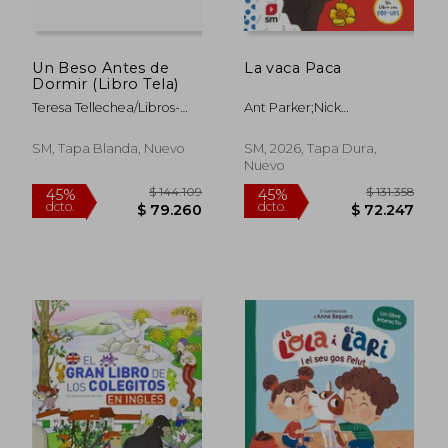
Un Beso Antes de
La vaca Paca
Dormir (Libro Tela)
Teresa Tellechea/Libros-
Ant Parker;Nick
Ebooks/Teresa-
Denchfield;Teresa
Tellechea/20083344Teresa
Tellechea
SM, Tapa Blanda, Nuevo
SM, 2026, Tapa Dura,
Tellechea
Nuevo
$ 112.730
$ 128.9
45%
45%
dcto.
dcto.
$ 62.001
$ 70.9