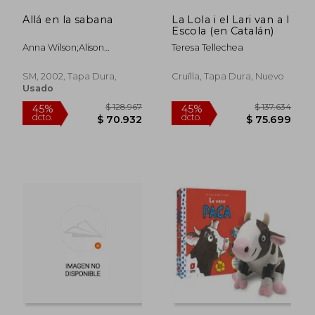
dcto.
dcto.
$ 68.850
$ 72.2
Allá en la sabana
La Lola i el Lari van a l
Escola (en Catalán)
Anna Wilson;Alison
Teresa Tellechea
Bartlett;Teresa Tellechea
SM, 2002, Tapa Dura,
Cruïlla, Tapa Dura, Nuevo
Usado