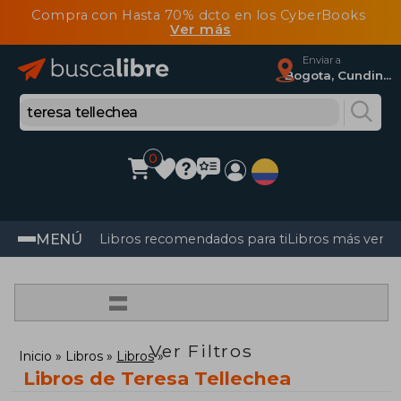
Compra con Hasta 70% dcto en los CyberBooks
Ver más
Enviar a
Bogota, Cundinamarca
0
MENÚ
Libros recomendados para ti
Libros más vendi
=
Ver Filtros
Inicio
Libros
Libros
Libros de Teresa Tellechea