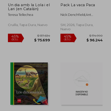
Un dia amb la Lola i el
Pack La vaca Paca
$ 128.967
$ 131.
45%
45%
Lari (en Catalán)
dcto.
dcto.
$ 70.932
$ 72.2
Teresa Tellechea
Nick Denchfield;Ant
Parker;Teresa Tellechea
Cruïlla, Tapa Dura, Nuevo
SM, 2026, Tapa Dura,
Nuevo