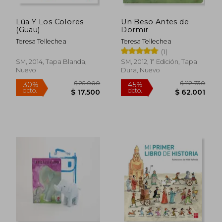
Lúa Y Los Colores
Un Beso Antes de
(Guau)
Dormir
Teresa Tellechea
Teresa Tellechea
(1)
SM, 2014, Tapa Blanda,
SM, 2012, 1ª Edición, Tapa
Nuevo
Dura, Nuevo
$ 25.000
$ 112.7
30%
45%
dcto.
dcto.
$ 17.500
$ 62.0