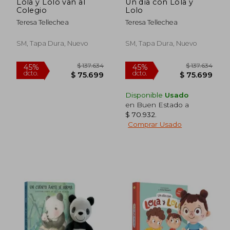
$ 137.634
$ 168.
Lola y Lolo van al
Un día con Lola y
45%
45%
dcto.
dcto.
Colegio
Lolo
$ 75.699
$ 92.9
Teresa Tellechea
Teresa Tellechea
SM, Tapa Dura, Nuevo
SM, Tapa Dura, Nuevo
Disponible
Usado
en Buen Estado a
$ 70.932
.
Comprar Usado