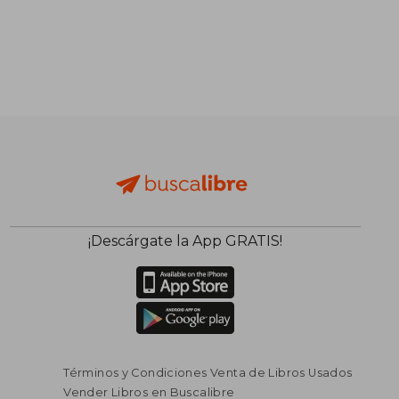
¡Descárgate la App GRATIS!
$ 128.967
$ 196.0
45%
45%
dcto.
dcto.
$ 70.932
$ 107.8
Términos y Condiciones Venta de Libros Usados
Vender Libros en Buscalibre