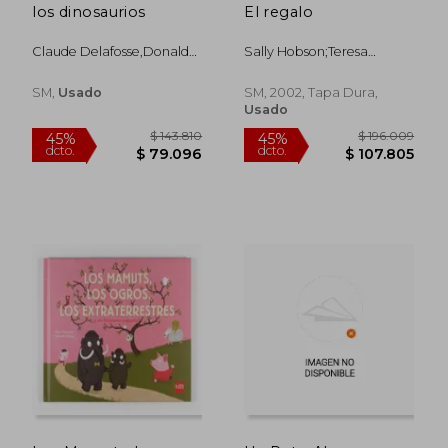
los dinosaurios
El regalo
Claude Delafosse,donald
Sally Hobson;Teresa
$ 128.967
$ 137.6
Grant,teresa Tellechea
Tellechea;Sally Hobson
45%
45%
dcto.
dcto.
Mora
$ 70.932
$ 75.6
SM,
Usado
SM, 2002, Tapa Dura,
Usado