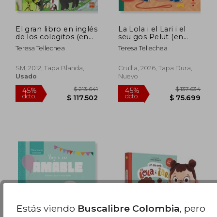
El gran libro en inglés
La Lola i el Lari i el
de los colegitos (en
seu gos Pelut (en
Inglés)
Catalán)
Teresa Tellechea
Teresa Tellechea
SM, 2012, Tapa Blanda,
Cruïlla, 2026, Tapa Dura,
Usado
Nuevo
$ 144.109
$ 131.
45%
45%
dcto.
dcto.
$ 79.260
$ 72.2
Estás viendo
Buscalibre Colombia
, pero