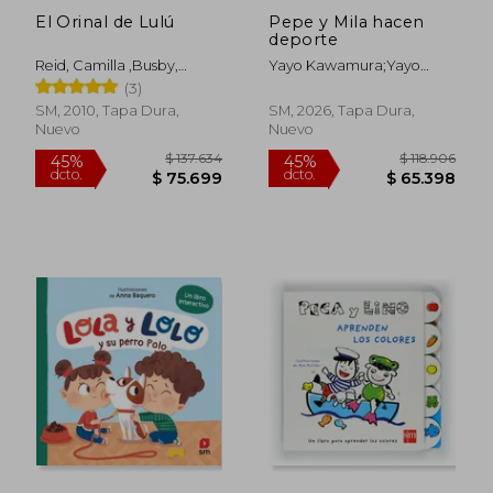
El Orinal de Lulú
Pepe y Mila hacen
deporte
Reid, Camilla ,Busby,
Yayo Kawamura;Yayo
Ailie,Tellechea Mora, Teresa
Kawamura;Teresa
(3)
Tellechea
SM, 2010, Tapa Dura,
SM, 2026, Tapa Dura,
Nuevo
Nuevo
$ 137.634
$ 118.9
45%
45%
dcto.
dcto.
$ 75.699
$ 65.3