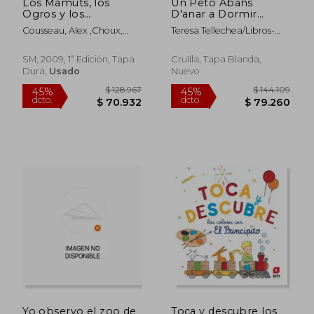
Los Mamuts, los
Un Peto Abans
Ogros y los
D'anar a Dormir
Extraterrestres
(Llibre de Roba) (en
Cousseau, Alex ,Choux,
Teresa Tellechea/Libros-
Catalán)
Nathalie ,Cousseau,
Ebooks/Teresa-
Alex,Choux,
Tellechea/20083344Teresa
SM, 2009, 1ª Edición, Tapa
Cruïlla, Tapa Blanda,
Nathalie,Tellechea Mora,
Tellechea
Dura,
Usado
Nuevo
$ 137.634
$ 174.9
45%
45%
Teresa
dcto.
dcto.
$ 75.699
$ 96.2
Yo observo el zoo de
Toca y descubre los