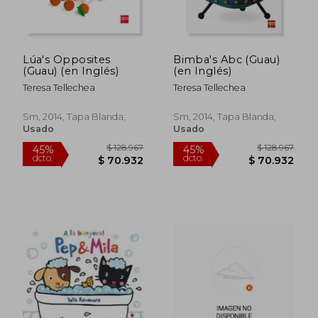
Lúa's Opposites
Bimba's Abc (Guau)
(Guau) (en Inglés)
(en Inglés)
Teresa Tellechea
Teresa Tellechea
Sm, 2014, Tapa Blanda,
Sm, 2014, Tapa Blanda,
Usado
Usado
$ 156.362
$ 174.9
45%
45%
dcto.
dcto.
$ 85.999
$ 96.2