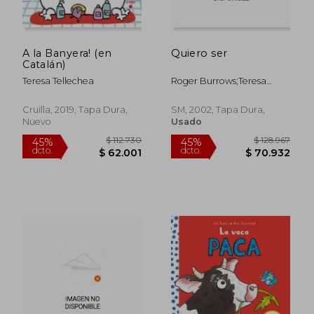
A la Banyera! (en
Quiero ser
Catalán)
Teresa Tellechea
Roger Burrows;Teresa
Tellechea
Cruïlla, 2019, Tapa Dura,
SM, 2002, Tapa Dura,
Nuevo
Usado
$ 128.967
$ 128.9
45%
45%
dcto.
dcto.
$ 70.932
$ 70.9