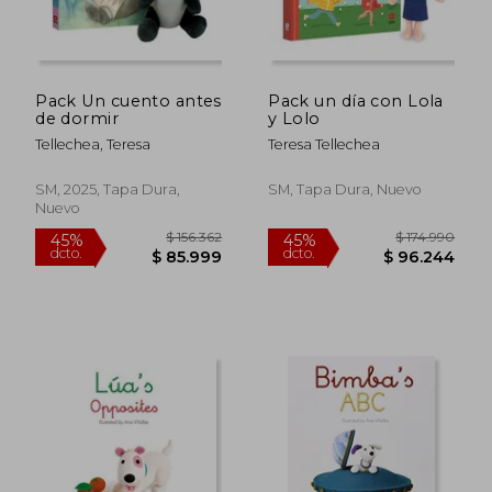
$ 137.634
$ 137.6
45%
45%
dcto.
dcto.
$ 75.699
$ 75.6
Pack Un cuento antes
Pack un día con Lola
de dormir
y Lolo
Tellechea, Teresa
Teresa Tellechea
SM, 2025, Tapa Dura,
SM, Tapa Dura, Nuevo
Nuevo