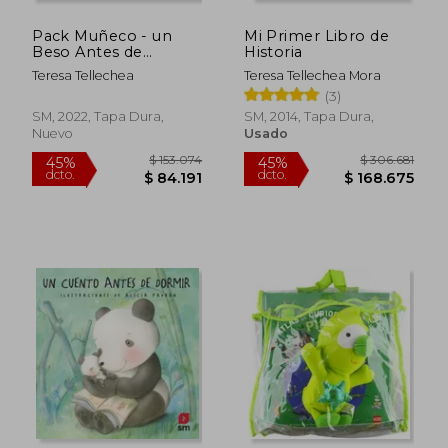
Pack Muñeco - un
Mi Primer Libro de
Beso Antes de
Historia
Dormir
Teresa Tellechea
Teresa Tellechea Mora
(3)
SM, 2022, Tapa Dura,
SM, 2014, Tapa Dura,
Nuevo
Usado
$ 153.074
$ 306.6
45%
45%
dcto.
dcto.
$ 84.191
$ 168.6