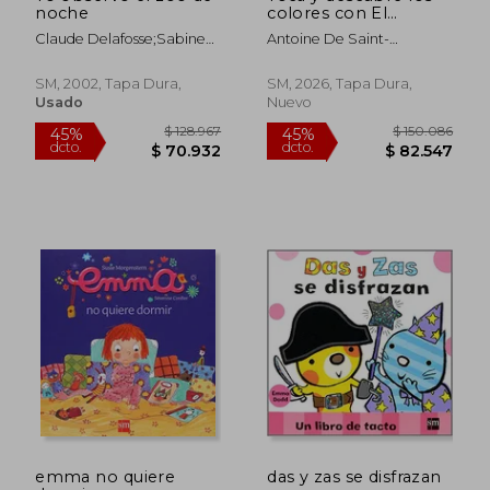
noche
colores con El
Principito
Claude Delafosse;Sabine
Antoine De Saint-
Krawczyc;Teresa
Exupéry;Antoine De Saint-
Tellechea;Éditions
Exupéry;Teresa Tellechea
SM, 2002, Tapa Dura,
SM, 2026, Tapa Dura,
Gallimard Jeunesse
Usado
Nuevo
$ 143.810
$ 196.0
45%
45%
dcto.
dcto.
$ 79.096
$ 107.8
emma no quiere
das y zas se disfrazan