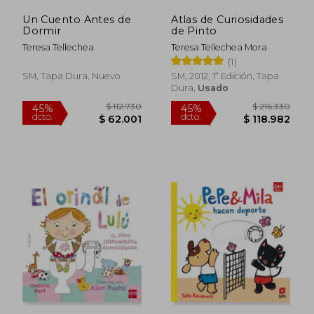
Un Cuento Antes de
Atlas de Curiosidades
Dormir
de Pinto
Teresa Tellechea
Teresa Tellechea Mora
(1)
SM, Tapa Dura, Nuevo
SM, 2012, 1ª Edición, Tapa
Dura,
Usado
$ 112.730
$ 216.3
45%
45%
dcto.
dcto.
$ 62.001
$ 118.9