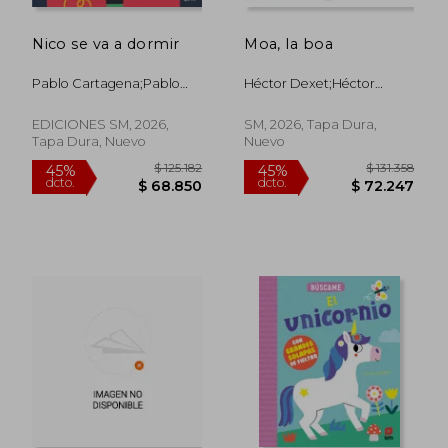
Nico se va a dormir
Moa, la boa
Pablo Cartagena;Pablo
Héctor Dexet;Héctor
Cartagena;Teresa
Dexet;Teresa Tellechea
Tellechea
EDICIONES SM, 2026,
SM, 2026, Tapa Dura,
Tapa Dura, Nuevo
Nuevo
$ 118.906
$ 174.9
45%
45%
dcto.
dcto.
$ 65.398
$ 96.2