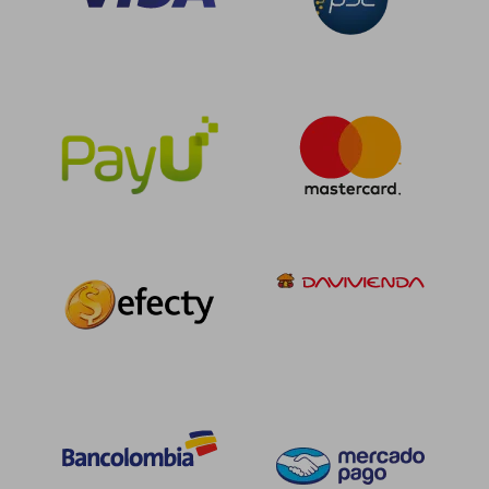
$ 128.967
$ 150.0
45%
45%
dcto.
dcto.
$ 70.932
$ 82.5