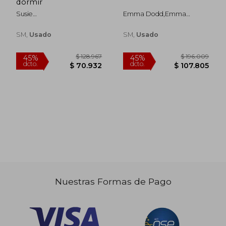
dormir
Susie
Emma Dodd,emma
Morgenstern,séverine
Dodd,teresa Tellechea
Cordier,teresa Tellechea
Mora
SM,
Usado
SM,
Usado
Mora
$ 128.967
$ 144.1
45%
45%
dcto.
dcto.
$ 70.932
$ 79.2
Nuestras Formas de Pago