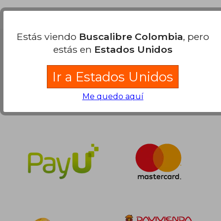
Estás viendo
Buscalibre Colombia
, pero
Nuestras Formas de Pago
estás en
Estados Unidos
Ir a Estados Unidos
Me quedo aquí