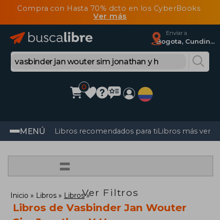
Compra con Hasta 70% dcto en los CyberBooks
Ver más
Enviar a
Bogota, Cundinamarca
0
MENÚ
Libros recomendados para ti
Libros más vendi
=
Ver Filtros
Inicio
Libros
Libros
Libros de Vasbinder Jan Wouter