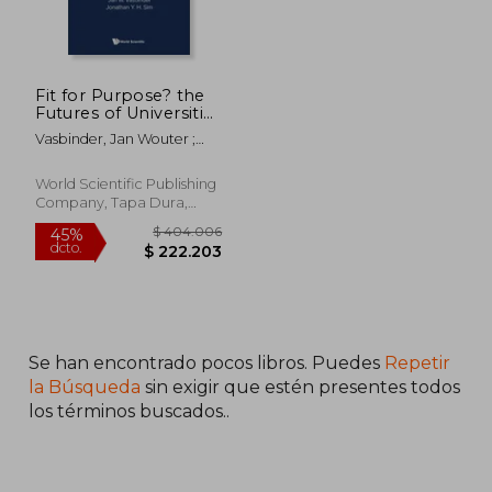
Fit for Purpose? the
Futures of Universities
(en Inglés)
Vasbinder, Jan Wouter ;
Sim, Jonathan Y. H.
World Scientific Publishing
Company, Tapa Dura,
Nuevo
Se han encontrado pocos libros. Puedes
Repetir
la Búsqueda
sin exigir que estén presentes todos
los términos buscados..
$ 404.006
45%
dcto.
$ 222.203