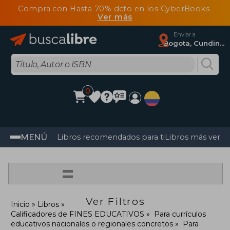
Compra con Hasta 70% dcto en los CyberBooks
Ver más
Enviar a
Bogota, Cundinamarca
0
MENÚ
Libros recomendados para ti
Libros más vendi
=
Ver Filtros
Inicio
Libros
Calificadores de FINES EDUCATIVOS
Para currículos
educativos nacionales o regionales concretos
Para