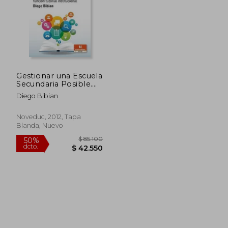
Gestionar una Escuela
Secundaria Posible.
Orientación Escolar,
Diego Bibian
Asesoría Pedagógica
y Función Tutorial
Institucional.
Noveduc, 2012, Tapa
Blanda, Nuevo
$ 85.100
50%
dcto.
$ 42.550