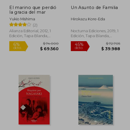
El marino que perdió
Un Asunto de Familia
la gracia del mar
Yukio Mishima
Hirokazu Kore-Eda
(2)
Alianza Editorial, 2012, 1
Nocturna Ediciones, 2019, 1
Edición, Tapa Blanda,
Edición, Tapa Blanda,
$ 273.510
$ 160.6
45%
45%
Nuevo
Nuevo
dcto.
dcto.
$ 150.430
$ 88.3