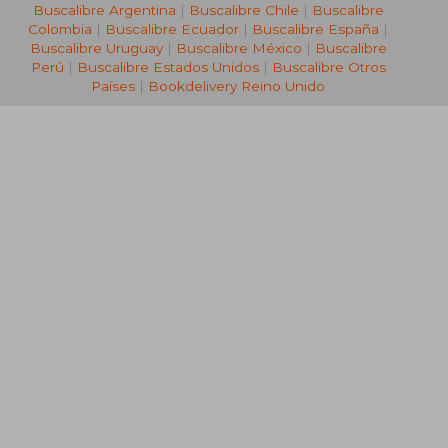
Buscalibre Argentina
|
Buscalibre Chile
|
Buscalibre
Colombia
|
Buscalibre Ecuador
|
Buscalibre España
|
Buscalibre Uruguay
|
Buscalibre México
|
Buscalibre
Perú
|
Buscalibre Estados Unidos
|
Buscalibre Otros
Países
|
Bookdelivery Reino Unido