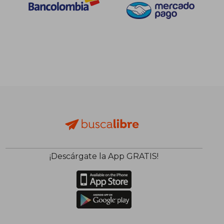
$ 130.692
$ 124.3
45%
55%
dcto.
dcto.
$ 71.881
$ 55.9
¡Descárgate la App GRATIS!