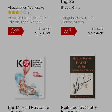
Inglés)
Akutagawa, Ryunosuke
Broad, Chris
(1)
Atico De Los Libros, 2010, 1
Penguin, 2024, Tapa
Edición, Tapa Blanda,
Blanda, Nuevo
Nuevo
$ 141.917
$ 201.5
45%
45%
dcto.
dcto.
$ 78.055
$ 110.8
Koi. Manual Básico de
Haiku de las Cuatro
Japonés
Estaciones