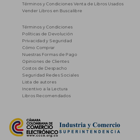
Términos y Condiciones Venta de Libros Usados
Vender Libros en Buscalibre
$ 95.616
$ 91.
55%
55%
dcto.
dcto.
$ 43.027
$ 41.1
Términos y Condiciones
Políticas de Devolución
Privacidad y Seguridad
Cómo Comprar
Nuestras Formas de Pago
Opiniones de Clientes
Costos de Despacho
Seguridad Redes Sociales
Lista de autores
Incentivo a la Lectura
Libros Recomendados