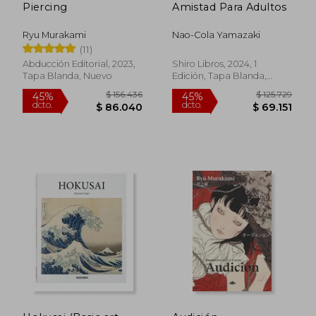
Piercing
Amistad Para Adultos
Ryu Murakami
Nao-Cola Yamazaki
(11)
Abducción Editorial, 2023,
Shiro Libros, 2024, 1
Tapa Blanda, Nuevo
Edición, Tapa Blanda,
Nuevo
$ 175.289
$ 156.4
45%
45%
dcto.
dcto.
$ 96.409
$ 86.0