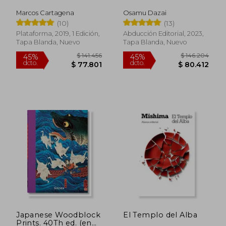
Marcos Cartagena
Osamu Dazai
(10)
(13)
Plataforma, 2019, 1 Edición,
Abducción Editorial, 2023,
Tapa Blanda, Nuevo
Tapa Blanda, Nuevo
$ 343.537
$ 184.
55%
45%
dcto.
dcto.
$ 154.592
$ 101.7
Japanese Woodblock
El Templo del Alba
Prints. 40Th ed. (en