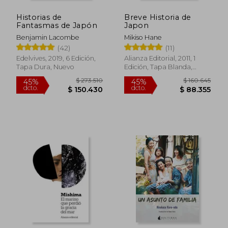
Historias de
Breve Historia de
Fantasmas de Japón
Japon
Benjamin Lacombe
Mikiso Hane
$ 142.814
$ 273.5
45%
45%
(42)
(11)
dcto.
dcto.
$ 78.548
$ 150.4
Edelvives, 2019, 6 Edición,
Alianza Editorial, 2011, 1
Tapa Dura, Nuevo
Edición, Tapa Blanda,
Nuevo