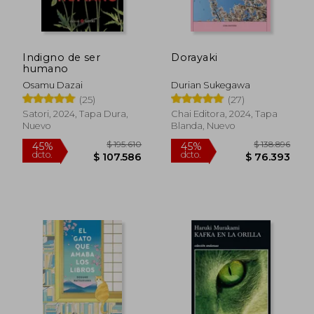
Indigno de ser
Dorayaki
humano
Osamu Dazai
Durian Sukegawa
(25)
(27)
Satori, 2024, Tapa Dura,
Chai Editora, 2024, Tapa
Nuevo
Blanda, Nuevo
$ 195.610
$ 138.8
45%
45%
dcto.
dcto.
$ 107.586
$ 76.3