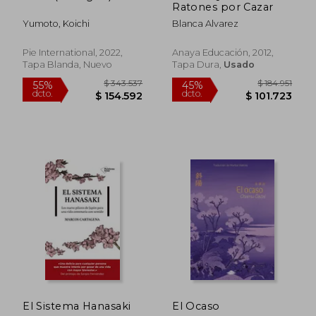
Ratones por Cazar
Yumoto, Koichi
Blanca Alvarez
Pie International, 2022,
Anaya Educación, 2012,
Tapa Blanda, Nuevo
Tapa Dura,
Usado
$ 116.780
$ 166.6
55%
45%
dcto.
dcto.
$ 52.551
$ 91.6
El Sistema Hanasaki
El Ocaso