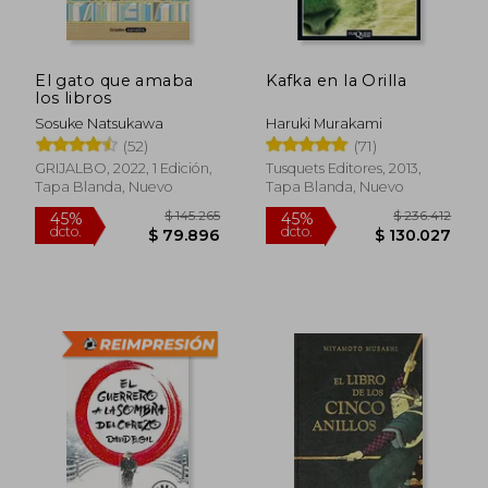
El gato que amaba
Kafka en la Orilla
los libros
Sosuke Natsukawa
Haruki Murakami
(52)
(71)
GRIJALBO, 2022, 1 Edición,
Tusquets Editores, 2013,
Tapa Blanda, Nuevo
Tapa Blanda, Nuevo
$ 145.265
$ 236.4
45%
45%
dcto.
dcto.
$ 79.896
$ 130.0