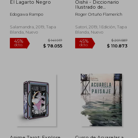
El Lagarto Negro
Oishii - Diccionario
Ilustrado de
Gastronomiía
Edogawa Rampo
Roger Ortuño Flamerich
Japonesa
Salamandra, 2019, Tapa
Satori, 2019, 1 Edición, Tapa
Blanda, Nuevo
Blanda, Nuevo
$ 411.480
$ 230.1
55%
55%
dcto.
dcto.
$ 185.166
$ 103.5
Anime Tarot: Explore
Curso de Acuarelas a