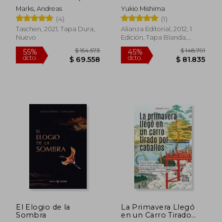
Inglés)
Marks, Andreas
Yukio Mishima
(4)
(1)
Taschen, 2021, Tapa Dura,
Alianza Editorial, 2012, 1
Nuevo
Edición, Tapa Blanda,
Nuevo
$ 141.456
$ 146.2
45%
45%
dcto.
dcto.
$ 77.801
$ 80.4
El Elogio de la
La Primavera Llegó
Sombra
en un Carro Tirado