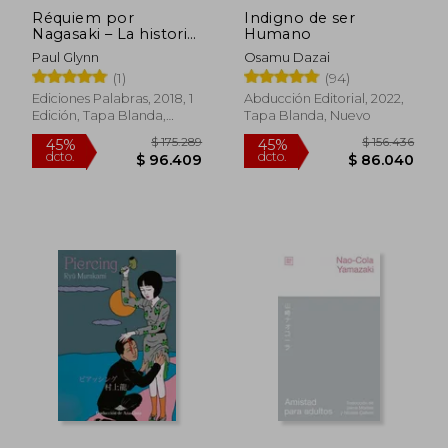
Réquiem por
Indigno de ser
Nagasaki – La historia
Humano
de Takashi Nagai,
Paul Glynn
Osamu Dazai
converso y
(1)
(94)
superviviente a la
bomba atómica
Ediciones Palabras, 2018, 1
Abducción Editorial, 2022,
Edición, Tapa Blanda,
Tapa Blanda, Nuevo
Nuevo
$ 74.000
$ 72.7
6%
45%
dcto.
dcto.
$ 69.560
$ 39.9