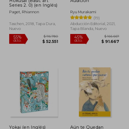
Hokusai (Basic art
Audición
Series 2. 0) (en Inglés)
Paget, Rhiannon
Ryu Murakami
(19)
Taschen, 2018, Tapa Dura,
Abducción Editorial, 2021,
Nuevo
Tapa Blanda, Nuevo
$ 156.436
$ 125.7
45%
45%
dcto.
dcto.
$ 86.040
$ 69.1
Yokai (en Inglés)
Aún te Quedan