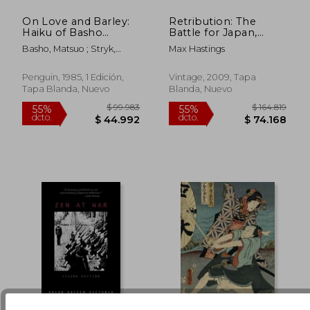
$ 159.350
$ 116.
45%
45%
dcto.
dcto.
$ 87.643
$ 64.3
On Love and Barley:
Retribution: The
Haiku of Basho
Battle for Japan,
(Penguin Classics) (en
1944-45 (Vintage) (en
Basho, Matsuo ; Stryk,
Max Hastings
Inglés)
Inglés)
Lucien ; Stryk, Lucien
Penguin, 1985, 1 Edición,
Vintage, 2009, Tapa
Tapa Blanda, Nuevo
Blanda, Nuevo