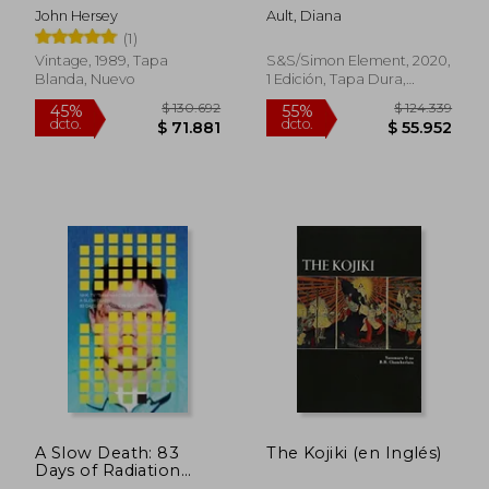
Character―From
John Hersey
Ault, Diana
Bento to Yakisoba: A
(1)
Cookbook (en Inglés)
Vintage, 1989, Tapa
S&s/Simon Element, 2020,
Blanda, Nuevo
1 Edición, Tapa Dura,
Nuevo
$ 112.431
$ 118.
45%
55%
dcto.
dcto.
$ 61.837
$ 53.4
A Slow Death: 83
The Kojiki (en Inglés)
Days of Radiation
Sickness (en Inglés)