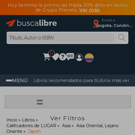
Hoy termina la promo de Hasta 30% dcto en libros
de Grupo Planeta
Ver más
Enviar a
Bogota, Cundinamarca
0
MENÚ
Libros recomendados para ti
Libros más vendi
=
Ver Filtros
Inicio
Libros
Calificadores de LUGAR
Asia
Asia Oriental, Lejano
Oriente
Japón