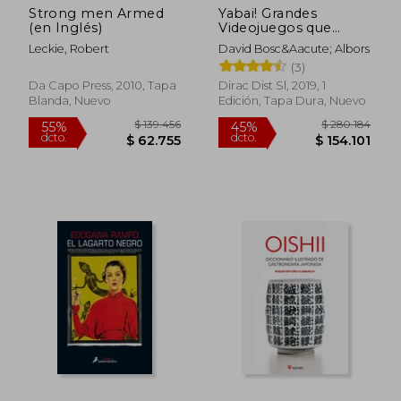
Strong men Armed
Yabai! Grandes
(en Inglés)
Videojuegos que
Quedaron en Japon
Leckie, Robert
David Bosc&Aacute; Albors
(3)
Da Capo Press, 2010, Tapa
Dirac Dist Sl, 2019, 1
Blanda, Nuevo
Edición, Tapa Dura, Nuevo
$ 99.983
$ 164.8
55%
55%
dcto.
dcto.
$ 44.992
$ 74.1