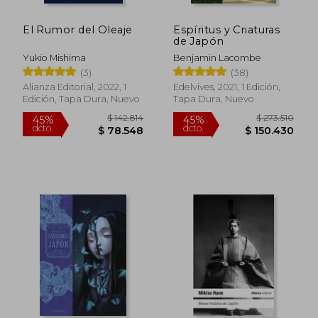
El Rumor del Oleaje
Espíritus y Criaturas
$ 162.538
$ 143.3
45%
45%
de Japón
dcto.
dcto.
$ 89.396
$ 78.8
Yukio Mishima
Benjamin Lacombe
(3)
(38)
Alianza Editorial, 2022, 1
Edelvives, 2021, 1 Edición,
Edición, Tapa Dura, Nuevo
Tapa Dura, Nuevo