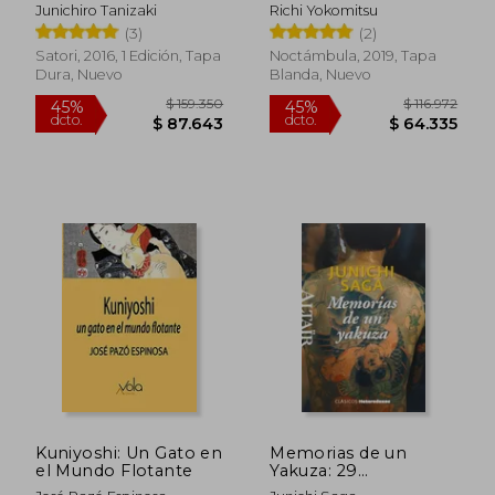
por Caballos
Junichiro Tanizaki
Richi Yokomitsu
(3)
(2)
Satori, 2016, 1 Edición, Tapa
Noctámbula, 2019, Tapa
Dura, Nuevo
Blanda, Nuevo
Kuniyoshi: Un Gato en
Memorias de un
$ 154.573
$ 148.7
55%
45%
el Mundo Flotante
Yakuza: 29
dcto.
dcto.
$ 69.558
$ 81.8
(Heterodoxos)