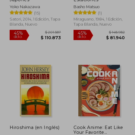
Yoko Nakazawa
Basho Matsuo
(15)
(1)
Satori, 2014, 1 Edición, Tapa
Miraguano, 1984, 1 Edición,
Blanda, Nuevo
Tapa Blanda, Nuevo
$ 139.456
$ 187.0
55%
45%
dcto.
dcto.
$ 62.755
$ 102.8
Hiroshima (en Inglés)
Cook Anime: Eat Like
Your Favorite