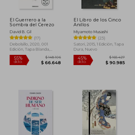
El Guerrero a la
El Libro de los Cinco
Sombra del Cerezo
Anillos
David B. Gil
Miyamoto Musashi
(17)
(23)
Debolsillo, 2020, 001
Satori, 2015, 1 Edición, Tapa
Edición, Tapa Blanda,
Dura, Nuevo
Nuevo
$ 148.106
$ 165.4
55%
45%
dcto.
dcto.
$ 66.648
$ 90.9