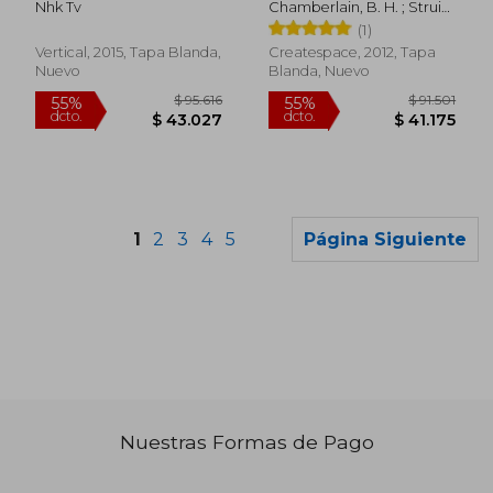
Nhk Tv
Chamberlain, B. H. ; Struik,
Alex ; O. No, Yasumaro
(1)
Vertical, 2015, Tapa Blanda,
Createspace, 2012, Tapa
Nuevo
Blanda, Nuevo
1
2
3
4
5
Página Siguiente
Nuestras Formas de Pago
$ 201.587
$ 148.9
45%
45%
dcto.
dcto.
$ 110.873
$ 81.9