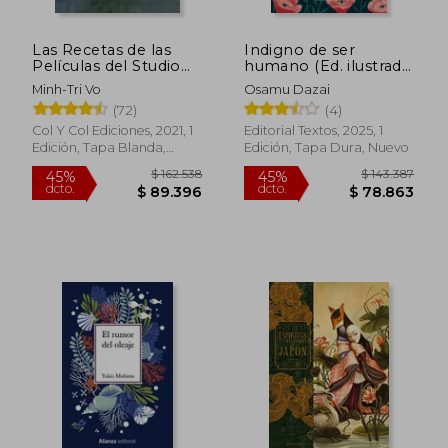
$ 106.050
$ 124.1
45%
45%
dcto.
dcto.
$ 58.328
$ 68.3
Las Recetas de las
Indigno de ser
Películas del Studio
humano (Ed. ilustrada,
Ghibli
incluye póster)
Minh-Tri Vo
Osamu Dazai
(72)
(4)
Col Y Col Ediciones, 2021, 1
Editorial Textos, 2025, 1
Edición, Tapa Blanda,
Edición, Tapa Dura, Nuevo
Nuevo