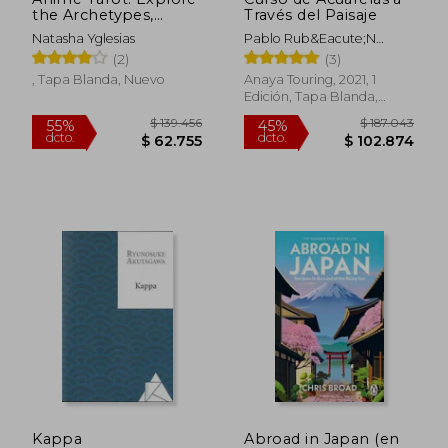
the Archetypes,
Través del Paisaje
Symbolism, and
Natasha Yglesias
Pablo Rub&Eacute;N
Magic in Anime (en
L&Oacute;Pez Sanz
(2)
(3)
Inglés)
, Tapa Blanda, Nuevo
Anaya Touring, 2021, 1
Edición, Tapa Blanda,
Nuevo
$ 139.456
$ 280.1
55%
45%
dcto.
dcto.
$ 62.755
$ 154.1
Kappa
Abroad in Japan (en