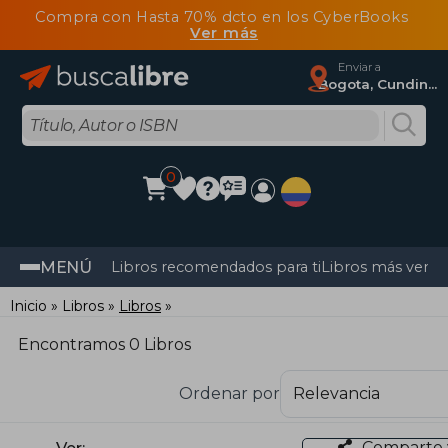
Compra con Hasta 70% dcto en los CyberBooks
Ver más
Enviar a
Bogota, Cundinamarca
0
MENÚ
Libros recomendados para ti
Libros más vendi
Inicio
Libros
Libros
Encontramos 0 Libros
Ordenar por
Comparte 