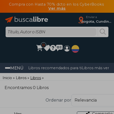
Compra con Hasta 70% dcto en los CyberBooks
Ver más
Enviar a
Bogota, Cundinamarca
0
MENÚ
Libros recomendados para ti
Libros más vendi
Inicio
Libros
Libros
Encontramos 0 Libros
Ordenar por
Comparte 