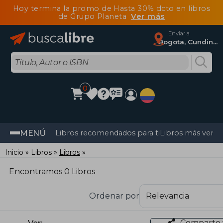
Hoy termina la promo de Hasta 30% dcto en libros
de Grupo Planeta
Ver más
Enviar a
Bogota, Cundinamarca
0
MENÚ
Libros recomendados para ti
Libros más vendi
Inicio
Libros
Libros
Encontramos 0 Libros
Ordenar por
Comparte 