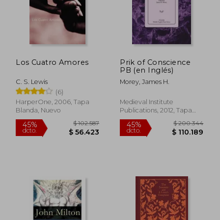
$ 85.000
$ 107.2
6%
45%
dcto.
dcto.
$ 79.900
$ 58.9
Los Cuatro Amores
Prik of Conscience
PB (en Inglés)
C. S. Lewis
Morey, James H.
(6)
HarperOne, 2006, Tapa
Medieval Institute
Blanda, Nuevo
Publications, 2012, Tapa
Blanda, Nuevo