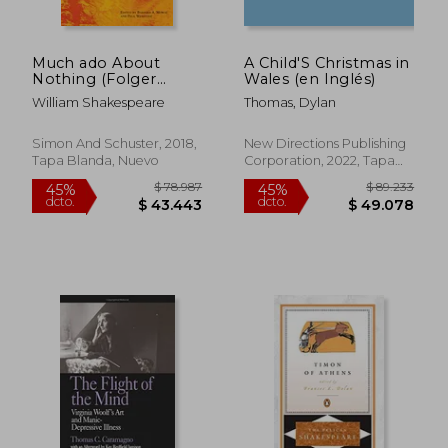
Much ado About
A Child'S Christmas in
Nothing (Folger
Wales (en Inglés)
Shakespeare Library)
William Shakespeare
Thomas, Dylan
(en Inglés)
Simon And Schuster, 2018,
New Directions Publishing
Tapa Blanda, Nuevo
Corporation, 2022, Tapa
Blanda, Nuevo
$ 99.983
$ 101.6
45%
45%
dcto.
dcto.
$ 54.991
$ 55.9