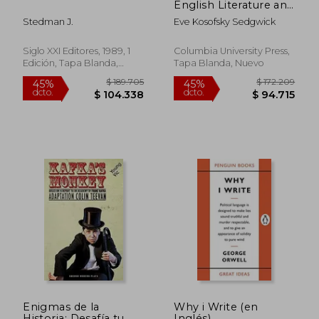
English Literature and
Male Homosocial
Stedman J.
Eve Kosofsky Sedgwick
Desire (Gender and
Culture Series)
Siglo XXI Editores, 1989, 1
Columbia University Press,
Edición, Tapa Blanda,
Tapa Blanda, Nuevo
Nuevo
$ 217.561
$ 168.0
45%
45%
dcto.
dcto.
$ 119.659
$ 92.4
Enigmas de la
Why i Write (en
Historia: Desafía tu
Inglés)