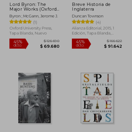
Lord Byron: The
Breve Historia de
Major Works (Oxford
Inglaterra
World's Classics) (en
Byron ; McGann, Jerome J.
Duncan Townson
Inglés)
(1)
(4)
Oxford University Press,
Alianza Editorial, 2015, 1
Tapa Blanda, Nuevo
Edición, Tapa Blanda,
Nuevo
$ 229.991
$ 255.4
45%
45%
dcto.
dcto.
$ 126.495
$ 140.4