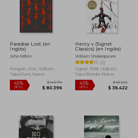
$ 77.000
$ 108.6
6%
45%
dcto.
dcto.
$ 72.380
$ 59.7
Paradise Lost (en
Henry v (Signet
Inglés)
Classics) (en Inglés)
John Milton
William Shakespeare
(2)
Penguin, 2014, 1 Edición,
Signet, 1998, 1 Edición,
Tapa Dura, Nuevo
Tapa Blanda, Nuevo