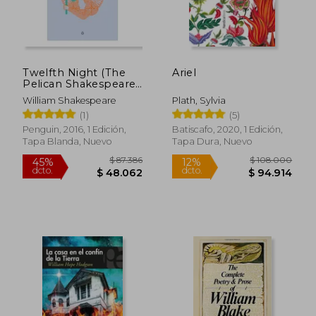
Twelfth Night (The
Ariel
Pelican Shakespeare)
(en Inglés)
William Shakespeare
Plath, Sylvia
(1)
(5)
Penguin, 2016, 1 Edición,
Batiscafo, 2020, 1 Edición,
Tapa Blanda, Nuevo
Tapa Dura, Nuevo
$ 95.784
$ 66.2
45%
45%
dcto.
dcto.
$ 52.681
$ 36.4