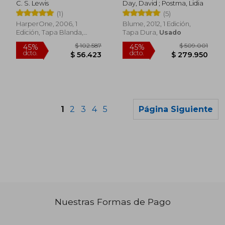
C. S. Lewis
Day, David ; Postma, Lidia
(1)
(5)
HarperOne, 2006, 1
Blume, 2012, 1 Edición,
Edición, Tapa Blanda,
Tapa Dura,
Usado
Nuevo
1
2
3
4
5
Página Siguiente
Nuestras Formas de Pago
$ 135.340
$ 104.1
45%
45%
dcto.
dcto.
$ 74.437
$ 57.3