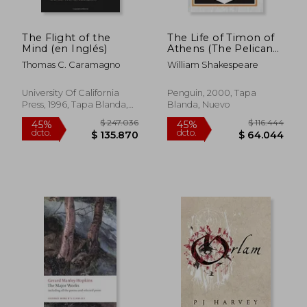
The Flight of the
The Life of Timon of
Mind (en Inglés)
Athens (The Pelican
Shakespeare) (en
Thomas C. Caramagno
William Shakespeare
Inglés)
University Of California
Penguin, 2000, Tapa
Press, 1996, Tapa Blanda,
Blanda, Nuevo
Nuevo