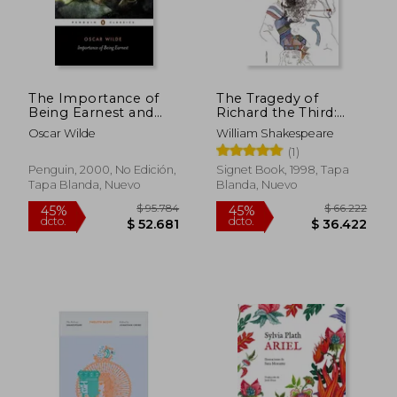
The Importance of
The Tragedy of
Being Earnest and
Richard the Third:
Other Plays (en
With new and
Oscar Wilde
William Shakespeare
Inglés)
Updated Critical
$ 123.415
$ 137.7
(1)
45%
45%
Essays and a Revised
dcto.
dcto.
$ 67.878
$ 75.7
Bibliography (en
Penguin, 2000, No Edición,
Signet Book, 1998, Tapa
Inglés)
Tapa Blanda, Nuevo
Blanda, Nuevo