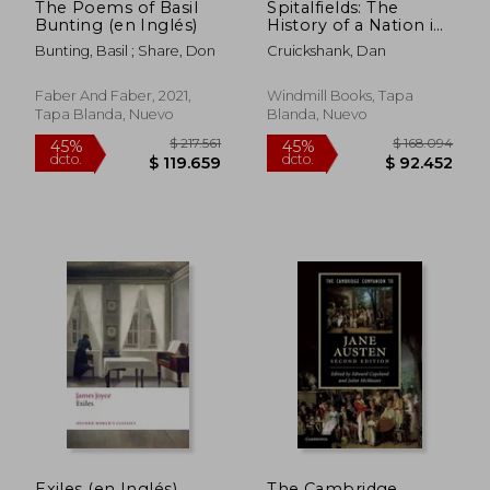
The Poems of Basil
Spitalfields: The
Bunting (en Inglés)
History of a Nation in
a Handful of Streets
Bunting, Basil ; Share, Don
Cruickshank, Dan
(en Inglés)
Faber And Faber, 2021,
Windmill Books, Tapa
Tapa Blanda, Nuevo
Blanda, Nuevo
$ 204.077
$ 88.0
45%
6%
dcto.
dcto.
$ 112.243
$ 82.7
Exiles (en Inglés)
The Cambridge