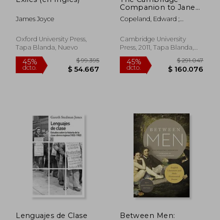
Companion to Jane
Austen 2nd Edition
James Joyce
Copeland, Edward ;
Paperback
McMaster, Juliet
(Cambridge
Companions to
Oxford University Press,
Cambridge University
Literature) (en Inglés)
Tapa Blanda, Nuevo
Press, 2011, Tapa Blanda,
Nuevo
$ 126.690
$ 166.6
45%
45%
dcto.
dcto.
$ 69.680
$ 91.6
Lenguajes de Clase
Between Men: