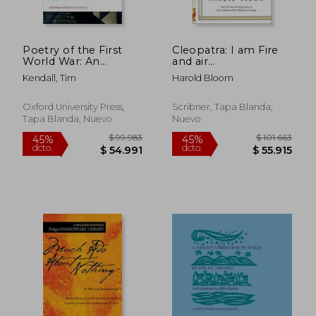
Poetry of the First
Cleopatra: I am Fire
World War: An
and air
Anthology (Oxford
(Shakespeare's
Kendall, Tim
Harold Bloom
World's Classics) (en
Personalities) (en
Inglés)
Inglés)
Oxford University Press,
Scribner, Tapa Blanda,
Tapa Blanda, Nuevo
Nuevo
$ 118.880
$ 160.4
45%
45%
dcto.
dcto.
$ 65.384
$ 88.2