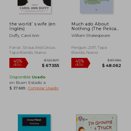
the world´s wife (en
Much ado About
Inglés)
Nothing (The Pelican
Shakespeare) (en
Duffy, Carol Ann
William Shakespeare
Inglés)
Farrar, Straus And Giroux,
Penguin, 2017, Tapa
Tapa Blanda, Nuevo
Blanda, Nuevo
Disponible
Usado
en Buen Estado a
$ 37.669
.
Comprar Usado
$ 122.827
$ 87.3
45%
45%
dcto.
dcto.
$ 67.555
$ 48.0