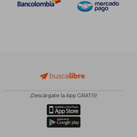
$ 118.712
$ 109.8
45%
45%
dcto.
dcto.
$ 65.291
$ 60.4
¡Descárgate la App GRATIS!