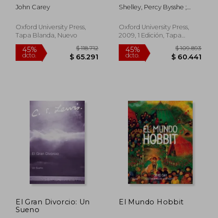
songs and sonnets
Classics) (en Inglés)
John Carey
Shelley, Percy Bysshe ;
and sermons (en
Leader, Zachary ; O'Neill,
Inglés)
Michael
Oxford University Press,
Oxford University Press,
Tapa Blanda, Nuevo
2009, 1 Edición, Tapa
Blanda, Nuevo
$ 189.705
$ 172.2
45%
45%
dcto.
dcto.
$ 104.338
$ 94.7
El Gran Divorcio: Un
El Mundo Hobbit
Sueno