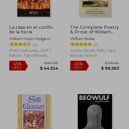
La casa en el confín
The Complete Poetry
de la tierra
& Prose of William
Blake (en Inglés)
William Hope Hodgson
William Blake
(4)
(2)
Plutón Ediciones, 2017, 1
Anchor Books, 1982, Tapa
Edición, Tapa Blanda,
Blanda, Nuevo
Nuevo
$ 87.386
$ 108.0
45%
12%
dcto.
dcto.
$ 48.062
$ 94.9