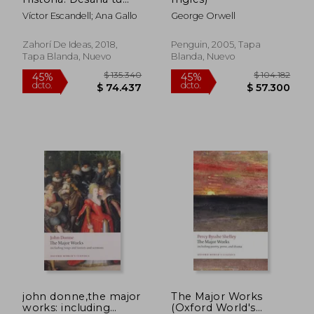
Mente con 25
Víctor Escandell; Ana Gallo
George Orwell
Misterios de la
Historia
Zahorí De Ideas, 2018,
Penguin, 2005, Tapa
Tapa Blanda, Nuevo
Blanda, Nuevo
$ 99.395
$ 291.0
45%
45%
dcto.
dcto.
$ 54.667
$ 160.0
john donne,the major
The Major Works
works: including
(Oxford World's