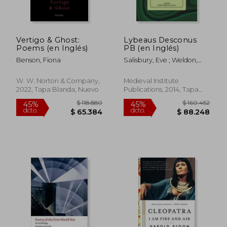
Vertigo & Ghost:
Lybeaus Desconus
Poems (en Inglés)
PB (en Inglés)
Benson, Fiona
Salisbury, Eve ; Weldon,
James
W. W. Norton & Company,
Medieval Institute
2022, Tapa Blanda, Nuevo
Publications, 2014, Tapa
Blanda, Nuevo
$ 171.178
$ 204.4
45%
45%
dcto.
dcto.
$ 94.148
$ 112.4