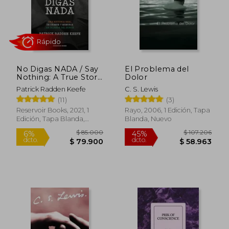
$ 146.174
$ 66.2
45%
45%
dcto.
dcto.
$ 80.396
$ 36.4
No Digas NADA / Say
El Problema del
Nothing: A True Story
Dolor
of Murder and
Patrick Radden Keefe
C. S. Lewis
Memory in Northern
(11)
(3)
Ireland
Reservoir Books, 2021, 1
Rayo, 2006, 1 Edición, Tapa
Edición, Tapa Blanda,
Blanda, Nuevo
Nuevo
Rápido