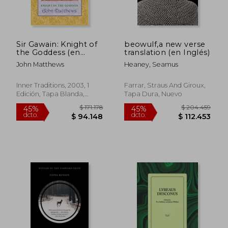
Sir Gawain: Knight of
beowulf,a new verse
the Goddess (en
translation (en Inglés)
Inglés)
John Matthews
Heaney, Seamus
Inner Traditions, 2003, 1
Farrar, Straus And Giroux,
Edición, Tapa Blanda,
Tapa Dura, Nuevo
Nuevo
$ 80.953
$ 175.5
45%
45%
dcto.
dcto.
$ 44.524
$ 96.5