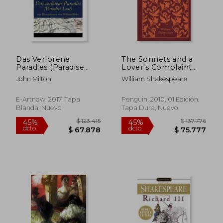
Das Verlorene
The Sonnets and a
$ 102.587
$ 200.3
45%
45%
Paradies (Paradise
Lover's Complaint
dcto.
dcto.
$ 56.423
$ 110.1
Lost) mit
(Penguin Clothbound
John Milton
William Shakespeare
Illustrationen von
Classics) (en Inglés)
William Blake (en
Inglés)
E-Artnow, 2017, Tapa
Penguin, 2010, 01 Edición,
Blanda, Nuevo
Tapa Dura, Nuevo