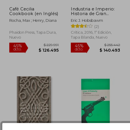
Café Cecilia
Industria e Imperio:
Cookbook (en Inglés)
Historia de Gran
Bretaña Desde 1750
Rocha, Max ; Henry, Diana
Eric J. Hobsbawm
Hasta Nuestros Días
$ 118.712
$ 177.
(2)
45%
45%
dcto.
dcto.
$ 65.291
$ 97.4
Phaidon Press, Tapa Dura,
Crítica, 2016, 1ª Edición,
Nuevo
Tapa Blanda, Nuevo