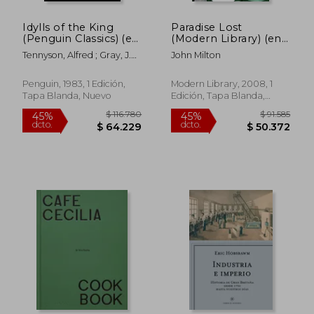
Idylls of the King
Paradise Lost
$ 247.036
$ 116.4
45%
45%
(Penguin Classics) (en
(Modern Library) (en
dcto.
dcto.
$ 135.870
$ 64.0
Inglés)
Inglés)
Tennyson, Alfred ; Gray, J.
John Milton
M. ; Gray, J. M.
Penguin, 1983, 1 Edición,
Modern Library, 2008, 1
Tapa Blanda, Nuevo
Edición, Tapa Blanda,
Nuevo