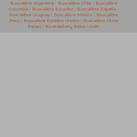
Buscalibre Argentina
|
Buscalibre Chile
|
Buscalibre
Colombia
|
Buscalibre Ecuador
|
Buscalibre España
|
Buscalibre Uruguay
|
Buscalibre México
|
Buscalibre
Perú
|
Buscalibre Estados Unidos
|
Buscalibre Otros
Países
|
Bookdelivery Reino Unido