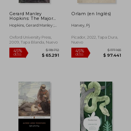
$ 78.987
$ 89.2
45%
45%
dcto.
dcto.
$ 43.443
$ 49.0
Gerard Manley
Orlam (en Inglés)
Hopkins: The Major
Works (Oxford
Hopkins, Gerard Manley ;
Harvey, Pj
World's Classics) (en
Phillips, Catherine
Inglés)
Oxford University Press,
Picador, 2022, Tapa Dura,
2009, Tapa Blanda, Nuevo
Nuevo