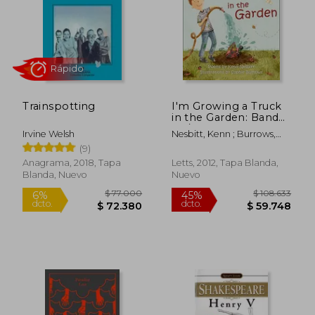
Trainspotting
I'm Growing a Truck
in the Garden: Band
09/Gold (en Inglés)
Irvine Welsh
Nesbitt, Kenn ; Burrows,
Sophie
(9)
Anagrama, 2018, Tapa
Letts, 2012, Tapa Blanda,
Blanda, Nuevo
Nuevo
Rápido