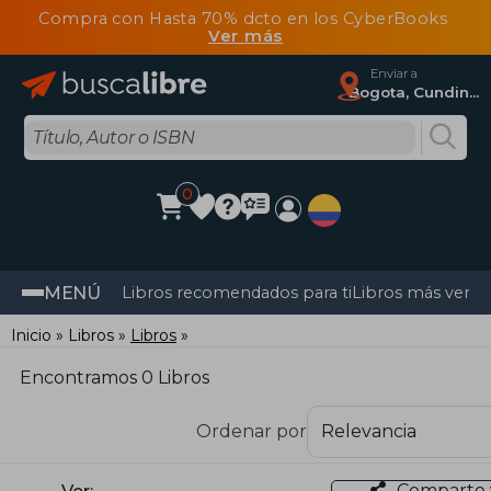
Compra con Hasta 70% dcto en los CyberBooks
Ver más
Enviar a
Bogota, Cundinamarca
0
MENÚ
Libros recomendados para ti
Libros más vendi
Inicio
Libros
Libros
Encontramos 0 Libros
Ordenar por
Comparte 